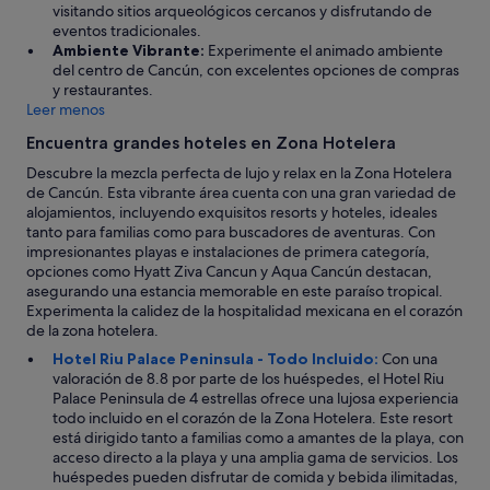
l
e
visitando sitios arqueológicos cercanos y disfrutando de
e
m
eventos tradicionales.
d
o
Ambiente Vibrante:
Experimente el animado ambiente
g
v
del centro de Cancún, con excelentes opciones de compras
i
e
y restaurantes.
n
r
Leer menos
g
y
t
Encuentra grandes hoteles en Zona Hotelera
v
h
a
Descubre la mezcla perfecta de lujo y relax en la Zona Hotelera
a
r
de Cancún. Esta vibrante área cuenta con una gran variedad de
t
i
alojamientos, incluyendo exquisitos resorts y hoteles, ideales
h
a
tanto para familias como para buscadores de aventuras. Con
o
d
impresionantes playas e instalaciones de primera categoría,
u
a
opciones como Hyatt Ziva Cancun y Aqua Cancún destacan,
s
!
asegurando una estancia memorable en este paraíso tropical.
e
F
Experimenta la calidez de la hospitalidad mexicana en el corazón
k
á
de la zona hotelera.
e
c
e
Hotel Riu Palace Peninsula - Todo Incluido:
Con una
i
p
valoración de 8.8 por parte de los huéspedes, el Hotel Riu
l
i
Palace Peninsula de 4 estrellas ofrece una lujosa experiencia
a
n
todo incluido en el corazón de la Zona Hotelera. Este resort
c
g
está dirigido tanto a familias como a amantes de la playa, con
c
w
acceso directo a la playa y una amplia gama de servicios. Los
e
o
huéspedes pueden disfrutar de comida y bebida ilimitadas,
s