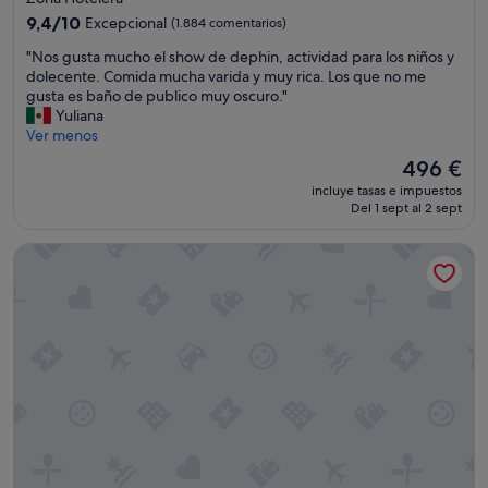
4.5 estrellas
i
9.4
9,4/10
Excepcional
(1.884 comentarios)
a
sobre
"
"Nos gusta mucho el show de dephin, actividad para los niños y
y
10,
N
dolecente. Comida mucha varida y muy rica. Los que no me
m
Excepcional,
o
gusta es baño de publico muy oscuro."
o
(1.884 comentarios)
s
Yuliana
d
g
Ver menos
e
u
r
El
496 €
s
n
precio
incluye tasas e impuestos
t
a
actual
Del 1 sept al 2 sept
a
,
es
m
l
de
Oleo Cancun Playa All Inclusive Resort
u
a
496 €
c
s
h
h
o
a
e
b
l
i
s
t
h
a
o
c
w
i
d
o
e
n
d