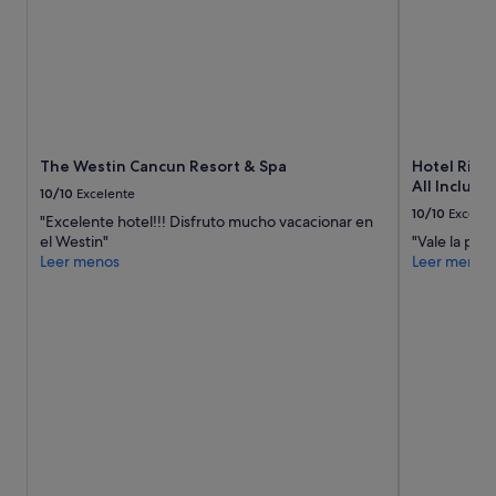
a
s
n
t
i
s
z
f
a
e
e
e
l
l
p
w
e
The Westin Cancun Resort & Spa
Hotel Riu P
e
r
All Inclusiv
l
10/10
Excelente
s
c
10/10
Excelen
o
"Excelente hotel!!! Disfruto mucho vacacionar en
o
n
el Westin"
"Vale la pen
m
a
Leer menos
Leer menos
e
l
.
m
I
u
w
y
a
a
s
g
a
r
l
a
s
d
o
a
a
b
s