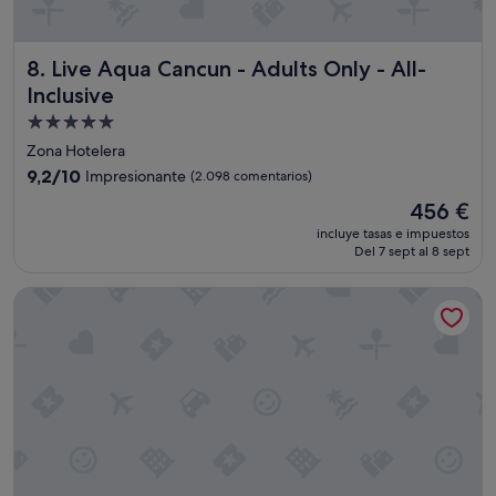
Live Aqua Cancun - Adults Only - All-Inclusive
8. Live Aqua Cancun - Adults Only - All-
Inclusive
Alojamiento
de
Zona Hotelera
5.0 estrellas
9.2
9,2/10
Impresionante
(2.098 comentarios)
sobre
El
456 €
10,
precio
Impresionante,
incluye tasas e impuestos
actual
Del 7 sept al 8 sept
(2.098 comentarios)
es
de
The Westin Cancun Resort & Spa
456 €