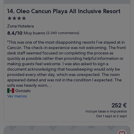
e
e
s
Oleo Cancun Playa All Inclusive Resort
14. Oleo Cancun Playa All Inclusive Resort
p
d
h
e
Alojamiento
i
l
de
Zona Hotelera
n
u
4.0 estrellas
,
8.4
j
8,4/10
Muy bueno
(2.340 comentarios)
a
sobre
o
"
"This was one of the most disappointing resorts I’ve stayed at in
c
10,
y
T
Cancún. The check-in experience was not welcoming. The front
t
Muy
l
h
desk staff seemed focused on completing the process as
i
bueno,
a
i
quickly as possible rather than providing helpful information or
v
(2.340 comentarios)
s
s
making guests feel welcome. I was also asked to sign a
i
c
w
document acknowledging that housekeeping would only be
d
a
a
provided every other day, which was unexpected. The room
a
m
s
appeared dated and was not in the condition I expected. The
d
a
o
sofa was heavily worn,...
p
s
n
Gonzalo
a
s
e
Ver menos
r
ú
o
a
p
El
252 €
f
l
e
precio
incluye tasas e impuestos
t
o
r
actual
Del 1 sept al 2 sept
h
s
c
es
e
n
o
de
Fiesta Americana Condesa Cancun All Inclusive
m
i
n
252 €
o