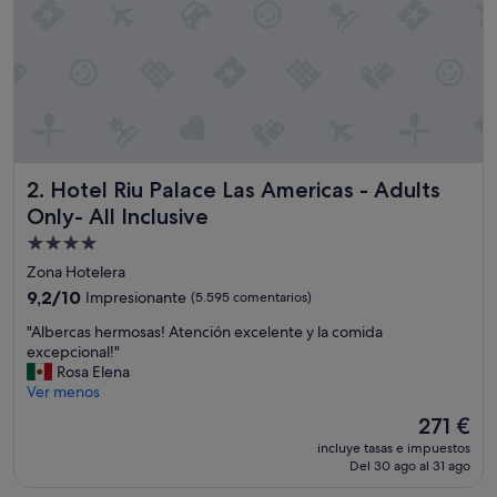
c
a
c
i
o
n
,
f
a
Hotel Riu Palace Las Americas - Adults Only- All Inclusive
2. Hotel Riu Palace Las Americas - Adults
l
t
Only- All Inclusive
a
Alojamiento
r
de
o
Zona Hotelera
n
4.0 estrellas
9.2
9,2/10
Impresionante
(5.595 comentarios)
m
sobre
a
"
"Albercas hermosas! Atención excelente y la comida
10,
s
A
excepcional!"
Impresionante,
a
l
Rosa Elena
(5.595 comentarios)
m
b
Ver menos
e
e
El
271 €
n
r
precio
i
incluye tasas e impuestos
c
actual
d
Del 30 ago al 31 ago
a
es
a
s