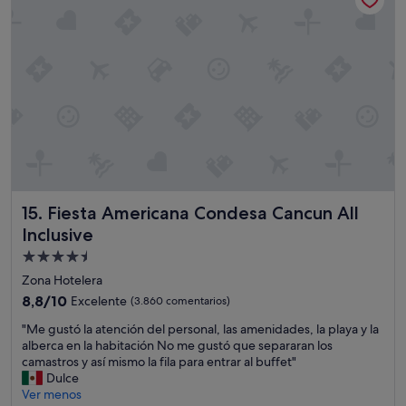
ñ
f
s
o
o
t
s
r
d
y
t
i
d
a
s
o
b
a
l
l
p
e
e
p
c
s
o
e
,
i
n
e
n
t
l
t
e
s
Fiesta Americana Condesa Cancun All Inclusive
15. Fiesta Americana Condesa Cancun All
i
.
e
n
C
r
Inclusive
g
o
v
Alojamiento
r
m
i
de
e
i
Zona Hotelera
c
s
d
4.5 estrellas
i
8.8
8,8/10
Excelente
(3.860 comentarios)
o
a
o
sobre
r
m
"
"Me gustó la atención del personal, las amenidades, la playa y la
d
10,
t
u
M
alberca en la habitación No me gustó que separaran los
e
Excelente,
s
c
e
camastros y así mismo la fila para entrar al buffet"
l
(3.860 comentarios)
I
h
g
Dulce
p
’
a
u
Ver menos
e