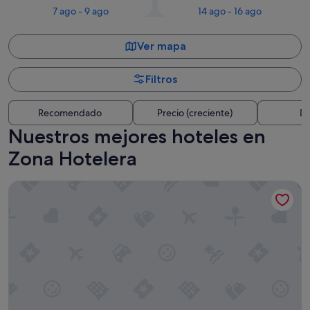
7 ago - 9 ago
14 ago - 16 ago
Ver mapa
Filtros
Recomendado
Precio (creciente)
Di
Nuestros mejores hoteles en
Zona Hotelera
Sunscape Cancun All-Inclusive Resort & Spa by Hyatt