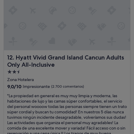
Hyatt Vivid Grand Island Cancun Adults Only All-Inclusive
12. Hyatt Vivid Grand Island Cancun Adults
Only All-Inclusive
Alojamiento
de
Zona Hotelera
2.5 estrellas
9.0
9,0/10
Impresionante
(2.700 comentarios)
sobre
"
"La propiedad en general es muy muy limpia y moderna, las
10,
L
habitaciones de lujo y las camas súper confortables, el servicio
Impresionante,
a
del personal woooow todas las personas siempre tienen un trato
(2.700 comentarios)
p
súper cordial y buscan tu comodidad! En nuestros 5 días nunca
r
tuvimos ningún incidente desagradable, volveríamos sus dudas!
o
Las actividades que organiza el personal muy agradables! La
p
comida de una excelente mover y variada! Fácil acceso con o sin
i
reservación a una cena única !! Los tragos de muy buena...