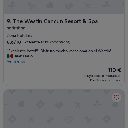
The Westin Cancun Resort & Spa
9. The Westin Cancun Resort & Spa
Alojamiento
de
Zona Hotelera
4.0 estrellas
8.6
8,6/10
Excelente
(3.191 comentarios)
sobre
"
"Excelente hotel!!! Disfruto mucho vacacionar en el Westin"
10,
E
Alan Dario
Excelente,
x
Ver menos
(3.191 comentarios)
c
El
110 €
e
precio
incluye tasas e impuestos
l
actual
Del 30 ago al 31 ago
e
es
n
de
Grand Fiesta Americana Coral Beach Cancun - All Inclusive
t
110 €
e
h
o
t
e
l
!