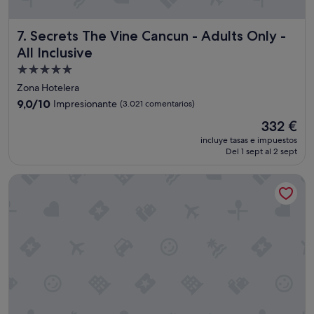
r
t
o
Secrets The Vine Cancun - Adults Only - All Inclusive
7. Secrets The Vine Cancun - Adults Only -
d
All Inclusive
o
!
Alojamiento
!
de
Zona Hotelera
!
5.0 estrellas
9.0
9,0/10
Impresionante
(3.021 comentarios)
"
sobre
El
332 €
10,
precio
Impresionante,
incluye tasas e impuestos
actual
Del 1 sept al 2 sept
(3.021 comentarios)
es
de
Live Aqua Cancun - Adults Only - All-Inclusive
332 €