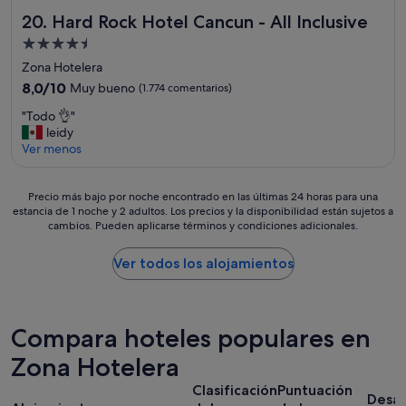
l
a
l
r
g
Hard Rock Hotel Cancun - All Inclusive
a
20. Hard Rock Hotel Cancun - All Inclusive
m
e
a
r
l
u
r
Alojamiento
r
a
a
y
a
a
d
de
Zona Hotelera
C
c
t
l
a
4.5 estrellas
o
a
8.0
8,0/10
Muy bueno
(1.774 comentarios)
h
b
b
m
f
sobre
e
u
l
"
"Todo 👌"
i
é
10,
r
f
e
T
leidy
d
O
Muy
t
f
,
o
Ver menos
a
l
bueno,
h
e
v
d
"
o
(1.774 comentarios)
a
t
o
o
r
n
"
l
Precio
👌
Precio más bajo por noche encontrado en las últimas 24 horas para una
a
p
v
estancia de 1 noche y 2 adultos. Los precios y la disponibilidad están sujetos a
más
"
D
r
e
cambios. Pueden aplicarse términos y condiciones adicionales.
bajo
i
o
r
por
e
v
í
noche
Ver todos los alojamientos
s
i
a
encontrado
e
d
m
en
l
i
o
las
"
n
s
últimas
Compara hoteles populares en
g
s
24 horas
h
u
para
Zona Hotelera
e
s
una
l
d
Clasificación
Puntuación
estancia
Desa
p
u