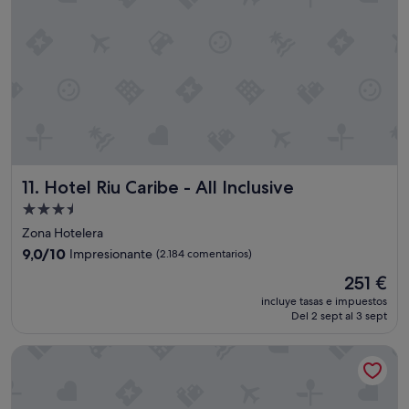
r
n
e
"
n
e
l
W
e
s
t
i
n
"
Hotel Riu Caribe - All Inclusive
11. Hotel Riu Caribe - All Inclusive
Alojamiento
de
Zona Hotelera
3.5 estrellas
9.0
9,0/10
Impresionante
(2.184 comentarios)
sobre
El
251 €
10,
precio
Impresionante,
incluye tasas e impuestos
actual
Del 2 sept al 3 sept
(2.184 comentarios)
es
de
Hyatt Vivid Grand Island Cancun Adults Only All-Inclusive
251 €