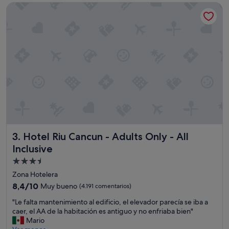
de
d
Hotel Riu Cancun - Adults Only - All Inclusive
h
271 €
e
e
s
r
,
m
e
o
l
s
b
a
a
s
r
!
d
A
e
t
l
e
o
n
b
c
b
Hotel Riu Cancun - Adults Only - All Inclusive
3. Hotel Riu Cancun - Adults Only - All
i
y
ó
Inclusive
l
n
e
Alojamiento
e
f
de
x
Zona Hotelera
a
c
3.5 estrellas
8.4
8,4/10
Muy bueno
(4.191 comentarios)
l
e
sobre
t
l
"
"Le falta mantenimiento al edificio, el elevador parecía se iba a
10,
a
e
L
caer, el AA de la habitación es antiguo y no enfriaba bien"
Muy
b
n
e
Mario
bueno,
a
t
f