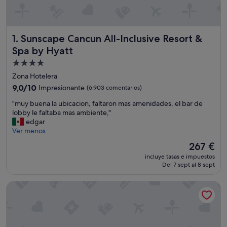
Sunscape Cancun All-Inclusive Resort & Spa by Hyatt
1. Sunscape Cancun All-Inclusive Resort &
Spa by Hyatt
Alojamiento
de
Zona Hotelera
4.0 estrellas
9.0
9,0/10
Impresionante
(6.903 comentarios)
sobre
"
"muy buena la ubicacion, faltaron mas amenidades, el bar de
10,
m
lobby le faltaba mas ambiente,"
Impresionante,
u
edgar
(6.903 comentarios)
y
Ver menos
b
El
267 €
u
precio
incluye tasas e impuestos
e
actual
Del 7 sept al 8 sept
n
es
a
de
Hotel Riu Palace Las Americas - Adults Only- All Inclusive
l
267 €
a
u
b
i