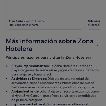
l
k
e
e
s
d
!
t
L
o
Alan Dario
Viaje de 1 noche
Salvador
Viaj
a
s
Publicado hace 2 horas
Publicado hac
c
i
o
g
m
n
i
Más información sobre Zona
a
d
d
Hotelera
a
o
d
c
e
Principales razones para visitar la Zona Hotelera
u
u
m
n
Playas Impresionantes:
La Zona Hotelera cuenta con
e
a
playas vírgenes de arena suave y aguas cristalinas, perfectas
n
e
para relajarse y tomar el sol.
t
x
Actividades Diversas:
Disfrute de una variedad de
a
c
actividades, desde emocionantes inmersiones de buceo
c
e
hasta serenas experiencias de spa, para todos los gustos.
k
l
Alojamientos de Lujo:
Alójese en resorts exquisitos como
n
e
el Hyatt Ziva Cancún, que ofrece servicios y comodidades
o
n
de primera categoría.
w
t
Exploración Cultural:
Sumérjase en la cultura local