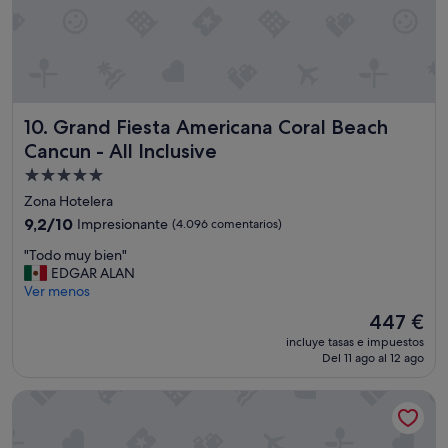
!
!
D
i
s
f
Grand Fiesta Americana Coral Beach Cancun - All Inclusive
10. Grand Fiesta Americana Coral Beach
r
u
Cancun - All Inclusive
t
Alojamiento
o
de
m
Zona Hotelera
u
5.0 estrellas
9.2
9,2/10
Impresionante
(4.096 comentarios)
c
sobre
h
"
"Todo muy bien"
10,
o
T
EDGAR ALAN
Impresionante,
v
o
Ver menos
(4.096 comentarios)
a
d
El
447 €
c
o
precio
a
incluye tasas e impuestos
m
actual
c
Del 11 ago al 12 ago
u
es
i
y
de
o
Hotel Riu Caribe - All Inclusive
b
447 €
n
i
a
e