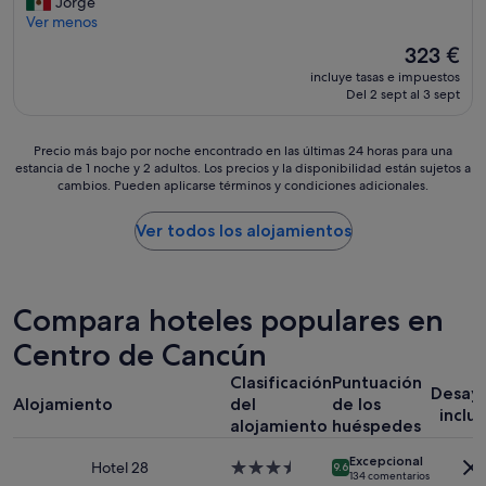
b
h
Jorge
y
y
i
a
Ver menos
v
n
t
t
a
El
323 €
o
a
h
r
precio
h
incluye tasas e impuestos
c
o
i
actual
a
Del 2 sept al 3 sept
i
u
a
es
y
o
s
d
de
v
n
e
a
323 €
Precio
Precio más bajo por noche encontrado en las últimas 24 horas para una
a
e
k
!
estancia de 1 noche y 2 adultos. Los precios y la disponibilidad están sujetos a
más
r
s
e
F
cambios. Pueden aplicarse términos y condiciones adicionales.
bajo
i
m
e
á
por
e
u
p
c
noche
Ver todos los alojamientos
d
y
i
i
encontrado
a
m
n
l
en
d
u
g
a
las
.
y
w
c
últimas
E
Compara hoteles populares en
a
o
c
24 horas
l
m
u
e
para
Centro de Cancún
r
p
l
s
una
e
l
d
o
Clasificación
Puntuación
estancia
s
i
o
Desay
c
Alojamiento
del
de los
de
t
a
n
inclu
o
1 noche
alojamiento
huéspedes
a
s
l
n
y
u
y
y
o
Excepcional
2 adultos.
r
Hotel 28
Alojamiento
l
9.6
b
s
134 comentarios
Los
a