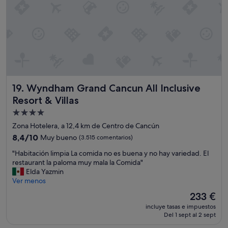
g
l
e
a
p
l
r
e
c
,
r
o
a
s
m
t
o
e
e
n
.
n
a
I
c
l
w
i
m
Wyndham Grand Cancun All Inclusive Resort & Villas
19. Wyndham Grand Cancun All Inclusive
a
ó
u
Resort & Villas
s
n
y
a
,
a
Alojamiento
l
b
g
de
Zona Hotelera, a 12,4 km de Centro de Cancún
s
e
r
4.0 estrellas
8.4
o
8,4/10
Muy bueno
(3.515 comentarios)
b
a
sobre
a
i
d
"
"Habitación limpia La comida no es buena y no hay variedad. El
10,
s
d
a
H
restaurant la paloma muy mala la Comida"
Muy
k
a
b
a
Elda Yazmin
bueno,
e
s
l
b
Ver menos
(3.515 comentarios)
d
y
e
i
t
c
s
El
233 €
t
o
o
!
precio
incluye tasas e impuestos
a
s
m
L
actual
Del 1 sept al 2 sept
c
i
i
a
es
i