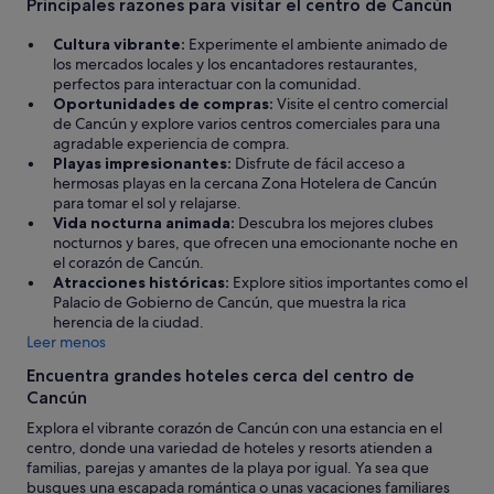
Principales razones para visitar el centro de Cancún
n
e
s
c
Cultura vibrante:
Experimente el ambiente animado de
a
o
los mercados locales y los encantadores restaurantes,
y
n
perfectos para interactuar con la comunidad.
c
d
Oportunidades de compras:
Visite el centro comercial
o
i
de Cancún y explore varios centros comerciales para una
c
t
agradable experiencia de compra.
i
i
Playas impresionantes:
Disfrute de fácil acceso a
n
o
hermosas playas en la cercana Zona Hotelera de Cancún
a
n
para tomar el sol y relajarse.
r
I
Vida nocturna animada:
Descubra los mejores clubes
e
e
nocturnos y bares, que ofrecen una emocionante noche en
s
x
el corazón de Cancún.
t
p
Atracciones históricas:
Explore sitios importantes como el
a
e
Palacio de Gobierno de Cancún, que muestra la rica
p
c
herencia de la ciudad.
e
t
Leer menos
r
e
f
d
Encuentra grandes hoteles cerca del centro de
e
.
Cancún
c
T
t
h
Explora el vibrante corazón de Cancún con una estancia en el
o
e
centro, donde una variedad de hoteles y resorts atienden a
.
s
familias, parejas y amantes de la playa por igual. Ya sea que
"
o
busques una escapada romántica o unas vacaciones familiares