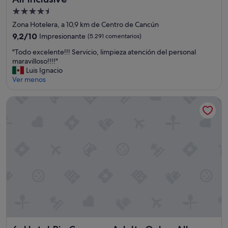
n
Alojamiento
e
de
x
Zona Hotelera, a 10,9 km de Centro de Cancún
c
4.5 estrellas
9.2
9,2/10
Impresionante
(5.291 comentarios)
e
sobre
l
"
"Todo excelente!!! Servicio, limpieza atención del personal
10,
e
T
maravilloso!!!!"
Impresionante,
n
o
Luis Ignacio
(5.291 comentarios)
t
d
Ver menos
e
o
y
e
Hotel Riu Cancun - Adults Only - All Inclusive
l
x
a
c
c
e
o
l
m
e
i
n
d
t
a
e
e
!
x
!
c
!
e
S
p
e
c
r