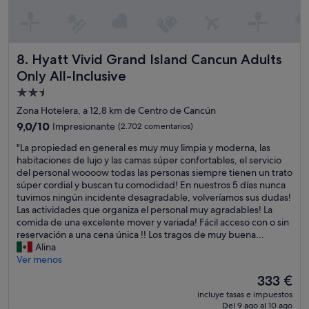
a
y
r
m
e
u
c
y
í
Hyatt Vivid Grand Island Cancun Adults Only All-Inclusive
8. Hyatt Vivid Grand Island Cancun Adults
a
a
m
Only All-Inclusive
s
a
e
Alojamiento
b
i
de
l
Zona Hotelera, a 12,8 km de Centro de Cancún
b
e
2.5 estrellas
9.0
9,0/10
Impresionante
(2.702 comentarios)
a
l
sobre
a
a
"
"La propiedad en general es muy muy limpia y moderna, las
10,
c
a
L
habitaciones de lujo y las camas súper confortables, el servicio
Impresionante,
a
t
a
del personal woooow todas las personas siempre tienen un trato
(2.702 comentarios)
e
e
p
súper cordial y buscan tu comodidad! En nuestros 5 días nunca
r
n
r
tuvimos ningún incidente desagradable, volveríamos sus dudas!
,
c
o
Las actividades que organiza el personal muy agradables! La
e
i
p
comida de una excelente mover y variada! Fácil acceso con o sin
l
o
i
reservación a una cena única !! Los tragos de muy buena...
A
n
e
Alina
A
"
d
Ver menos
d
a
El
e
333 €
d
precio
l
incluye tasas e impuestos
e
actual
a
Del 9 ago al 10 ago
n