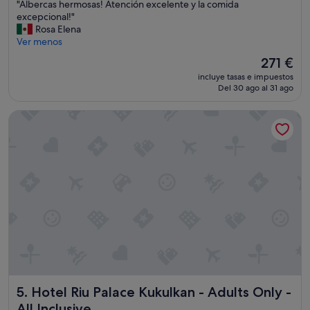
"
"Albercas hermosas! Atención excelente y la comida
10,
A
excepcional!"
Impresionante,
l
Rosa Elena
(5.596 comentarios)
b
Ver menos
e
El
271 €
r
precio
incluye tasas e impuestos
c
actual
Del 30 ago al 31 ago
a
es
s
de
Hotel Riu Palace Kukulkan - Adults Only - All Inclusive
h
271 €
e
r
m
o
s
a
s
!
A
t
e
n
c
Hotel Riu Palace Kukulkan - Adults Only - All Inclusive
5. Hotel Riu Palace Kukulkan - Adults Only -
i
ó
All Inclusive