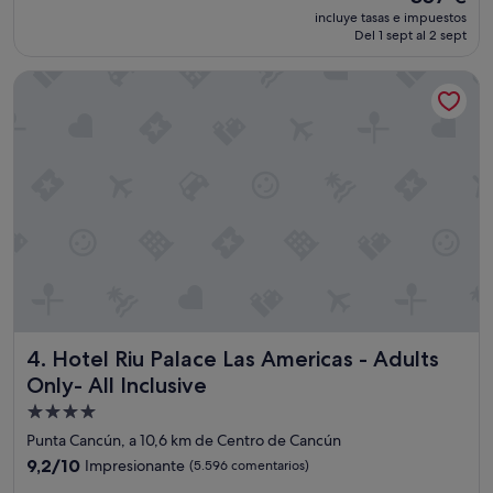
precio
i
incluye tasas e impuestos
o
actual
p
Del 1 sept al 2 sept
s
es
a
!
de
d
Hotel Riu Palace Las Americas - Adults Only- All Inclusive
"
357 €
o
,
g
r
a
c
i
a
s
p
o
r
t
o
Hotel Riu Palace Las Americas - Adults Only- All Inclusive
4. Hotel Riu Palace Las Americas - Adults
d
Only- All Inclusive
o
!
Alojamiento
!
de
Punta Cancún, a 10,6 km de Centro de Cancún
!
4.0 estrellas
9.2
9,2/10
Impresionante
(5.596 comentarios)
"
sobre