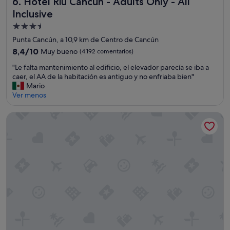
Hotel Riu Cancun - Adults Only - All Inclusive
6. Hotel Riu Cancun - Adults Only - All
i
v
Inclusive
o
i
n
c
Alojamiento
a
i
de
Punta Cancún, a 10,9 km de Centro de Cancún
l
o
3.5 estrellas
8.4
!
8,4/10
Muy bueno
(4.192 comentarios)
,
sobre
"
l
"
"Le falta mantenimiento al edificio, el elevador parecía se iba a
10,
i
L
caer, el AA de la habitación es antiguo y no enfriaba bien"
Muy
m
e
Mario
bueno,
p
f
Ver menos
(4.192 comentarios)
i
a
e
l
The Westin Cancun Resort & Spa
z
t
a
a
a
m
t
a
e
n
n
t
c
e
i
n
ó
i
n
m
d
i
e
e
l