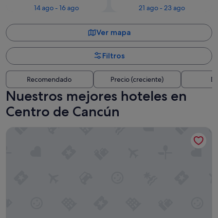
14 ago - 16 ago
21 ago - 23 ago
Ver mapa
Filtros
Recomendado
Precio (creciente)
Di
Nuestros mejores hoteles en
Centro de Cancún
Sunscape Cancun All-Inclusive Resort & Spa by Hyatt