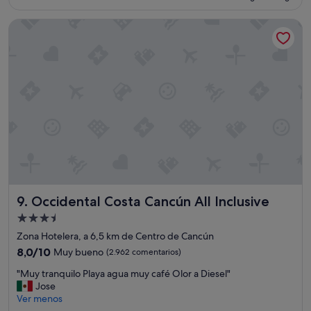
es
h
g
de
a
Occidental Costa Cancún All Inclusive
e
333 €
b
n
i
e
t
r
a
a
c
l
i
e
ó
s
n
m
e
u
s
y
a
m
n
u
t
y
i
Occidental Costa Cancún All Inclusive
9. Occidental Costa Cancún All Inclusive
l
g
i
Alojamiento
u
m
o
de
Zona Hotelera, a 6,5 km de Centro de Cancún
p
y
3.5 estrellas
i
8.0
8,0/10
Muy bueno
(2.962 comentarios)
n
a
sobre
o
"
"Muy tranquilo Playa agua muy café Olor a Diesel"
y
10,
e
M
Jose
m
Muy
n
u
Ver menos
o
bueno,
f
y