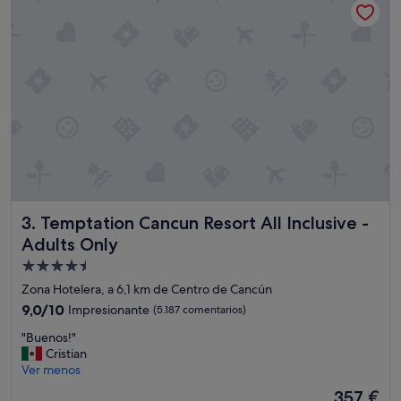
329 €
.
a
"
t
e
n
c
i
ó
n
,
m
u
y
l
Temptation Cancun Resort All Inclusive - Adults Only
3. Temptation Cancun Resort All Inclusive -
i
m
Adults Only
p
Alojamiento
i
de
o
Zona Hotelera, a 6,1 km de Centro de Cancún
,
4.5 estrellas
9.0
9,0/10
Impresionante
(5.187 comentarios)
m
sobre
u
"
"Buenos!"
10,
y
B
Cristian
Impresionante,
e
u
Ver menos
(5.187 comentarios)
q
e
El
357 €
u
n