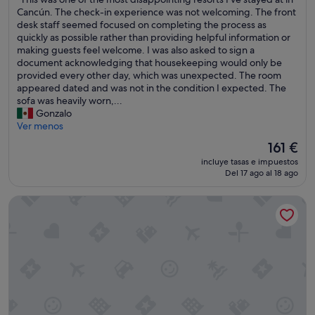
é
10,
j
T
Cancún. The check-in experience was not welcoming. The front
O
Muy
o
h
desk staff seemed focused on completing the process as
l
bueno,
y
i
quickly as possible rather than providing helpful information or
o
(2.343 comentarios)
l
s
making guests feel welcome. I was also asked to sign a
r
a
w
document acknowledging that housekeeping would only be
a
s
a
provided every other day, which was unexpected. The room
D
c
s
appeared dated and was not in the condition I expected. The
i
a
o
sofa was heavily worn,...
e
m
n
Gonzalo
s
a
e
Ver menos
e
s
o
l
s
El
161 €
f
"
ú
precio
incluye tasas e impuestos
t
p
actual
Del 17 ago al 18 ago
h
e
es
e
r
de
Hotel Riu Ventura - All Inclusive
m
c
161 €
o
o
s
n
t
f
d
o
i
r
s
t
a
a
p
b