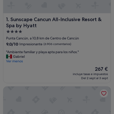
Sunscape Cancun All-Inclusive Resort & Spa by Hyatt
1. Sunscape Cancun All-Inclusive Resort &
Spa by Hyatt
Alojamiento
de
Punta Cancún, a 10,8 km de Centro de Cancún
4.0 estrellas
9.0
9,0/10
Impresionante
(6.906 comentarios)
sobre
"
"Ambiente familiar y playa apta para los niños."
10,
A
Gabriel
Impresionante,
m
Ver menos
(6.906 comentarios)
b
El
267 €
i
precio
incluye tasas e impuestos
e
actual
Del 2 sept al 3 sept
n
es
t
de
Breathless Cancun Soul Resort & Spa - Adults Only - All Incl
e
267 €
f
a
m
i
l