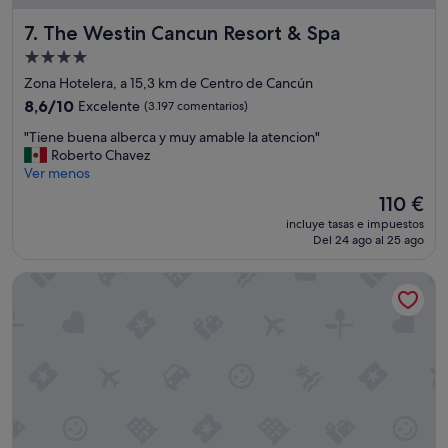
n
p
t
The Westin Cancun Resort & Spa
7. The Westin Cancun Resort & Spa
e
o
r
Alojamiento
a
s
de
l
Zona Hotelera, a 15,3 km de Centro de Cancún
o
e
4.0 estrellas
8.6
n
8,6/10
Excelente
(3.197 comentarios)
d
sobre
a
i
"
"Tiene buena alberca y muy amable la atencion"
10,
l
f
T
Roberto Chavez
Excelente,
m
i
i
Ver menos
(3.197 comentarios)
a
c
e
r
El
110 €
i
n
a
precio
o
incluye tasas e impuestos
e
v
actual
,
Del 24 ago al 25 ago
b
i
es
e
u
l
de
l
Hyatt Vivid Grand Island Cancun Adults Only All-Inclusive
e
l
110 €
e
n
o
l
a
s
e
a
o
v
l
!
a
b
!
d
e
!
o
r
!
r
c
"
p
a