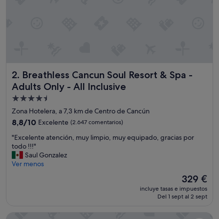
i
a
r
y
p
l
a
y
Breathless Cancun Soul Resort & Spa - Adults Only - All Inc
2. Breathless Cancun Soul Resort & Spa -
a
a
Adults Only - All Inclusive
p
Alojamiento
t
de
a
Zona Hotelera, a 7,3 km de Centro de Cancún
p
4.5 estrellas
8.8
8,8/10
Excelente
(2.647 comentarios)
a
sobre
r
"
"Excelente atención, muy limpio, muy equipado, gracias por
10,
a
E
todo !!!"
Excelente,
l
x
Saul Gonzalez
(2.647 comentarios)
o
c
Ver menos
s
e
El
329 €
n
l
precio
i
incluye tasas e impuestos
e
actual
ñ
Del 1 sept al 2 sept
n
es
o
t
de
s
Temptation Cancun Resort All Inclusive - Adults Only
e