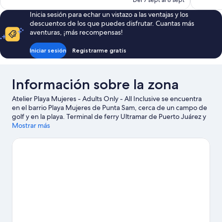
Del 7 sept al 8 sept
864 comentarios
1.008 com
es
Inicia sesión para echar un vistazo a las ventajas y los
de
descuentos de los que puedes disfrutar. Cuantas más
396 €
aventuras, ¡más recompensas!
Iniciar sesión
Registrarme gratis
Información sobre la zona
Atelier Playa Mujeres - Adults Only - All Inclusive se encuentra
en el barrio Playa Mujeres de Punta Sam, cerca de un campo de
golf y en la playa. Terminal de ferry Ultramar de Puerto Juárez y
Terminal marítima de Isla Mujeres son excelentes opciones para
Mostrar más
los que buscan unas vacaciones activas, pero si lo tuyo son las
compras, no te pierdas Plaza la Isla y Centro comercial Cancún
Mall. También merece la pena acercarse a Club de golf de Playa
Mujeres y Gran Puerto.
Ver guía de viaje de Punta Sam
Ver más complejos turísticos en Punta Sam