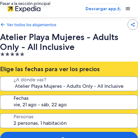
Pasar a la sección principal
Descargar app
Ver todos los alojamientos
Atelier Playa Mujeres - Adults
Only - All Inclusive
Alojamiento
de
5.0 estrellas
Elige las fechas para ver los precios
¿A dónde vas?
Fechas
Personas