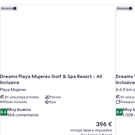
Dreams Playa Mujeres Golf & Spa Resort - All Inclusive
Dreams V
Anuncio
Anuncio
Dreams Playa Mujeres Golf & Spa Resort - All
Dreams V
Inclusive
Inclusive
Playa Mujeres
A 6,5 km 
En una playa privada
Piscina
En una p
Todo incluido
Spa
Desayuno
8.4
8.4
Muy bueno
Muy 
8,4
8,4
sobre
sobre
864 comentarios
1.008
10,
10,
El
396 €
Muy
Muy
precio
incluye tasas e impuestos
bueno,
bueno,
actual