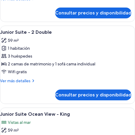
Suite
detalles
de
-
Consultar precios y disponibilidad
Junior
Double
Suite
Bed
-
Abrir
Una habitación de hotel moderna con d
11
Double
Junior Suite - 2 Double
todas
Bed
59 m²
las
1 habitación
fotos
de
3 huéspedes
Junior
2 camas de matrimonio y 1 sofá cama individual
Suite
Wifi gratis
-
Más
Ver más detalles
2
detalles
Double
de
Consultar precios y disponibilidad
Junior
Suite
-
Abrir
Un balcón con vista al océano, una pl
14
2
Junior Suite Ocean View - King
todas
Double
Vistas al mar
las
59 m²
fotos