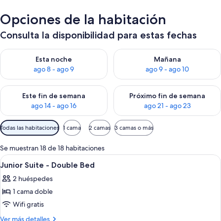
Opciones de la habitación
Consulta la disponibilidad para estas fechas
Consulta la disponibilidad para esta noche, ago 8 - ago 9
Consulta la disponibilidad pa
Esta noche
Mañana
ago 8 - ago 9
ago 9 - ago 10
Consulta la disponibilidad para este fin de semana, ago 14 - a
Consulta la disponibilidad par
Este fin de semana
Próximo fin de semana
ago 14 - ago 16
ago 21 - ago 23
Filtros
Todas las habitaciones
1 cama
2 camas
3 camas o más
disponibles
para
Se muestran 18 de 18 habitaciones
las
Abrir
Ropa de cama de alta calidad y edred
38
Junior Suite - Double Bed
habitaciones
todas
2 huéspedes
las
1 cama doble
fotos
de
Wifi gratis
Junior
Más
Ver más detalles