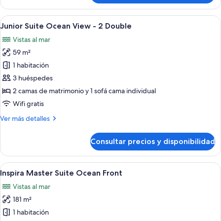
Suite
-
Abrir
Habitación de hotel con dos camas, zo
11
King
Junior Suite Ocean View - 2 Double
todas
Vistas al mar
las
59 m²
fotos
de
1 habitación
Junior
3 huéspedes
Suite
2 camas de matrimonio y 1 sofá cama individual
Ocean
Wifi gratis
View
Más
Ver más detalles
-
detalles
2
de
Consultar precios y disponibilidad
Double
Junior
Suite
Ocean
Abrir
Un dormitorio con un ventanal grande,
10
View
Inspira Master Suite Ocean Front
todas
-
Vistas al mar
2
las
Double
181 m²
fotos
de
1 habitación