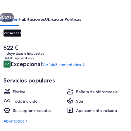
Mujeres
-
erior
Siguiente
Adults
279+
Resumen
Habitaciones
Ubicación
Políticas
Only
VIP Access
-
All
El
522 €
Inclusive
precio
incluye tasas e impuestos
actual
Del 10 ago al 11 ago
es
Comentarios
Excepcional
9,6
Ver 1468 comentarios
9,6 de 10
de
522 €
Servicios populares
Inspira Junior Suite Ocean Front | Vist
Piscina
Bañera de hidromasaje
Todo incluido
Spa
Se aceptan mascotas
Aparcamiento incluido
Abrir todos