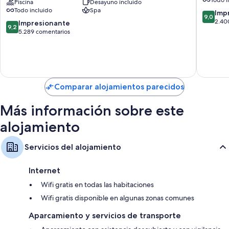
-
Piscina
Desayuno incluido
Adults
Todo incluido
Spa
Adults
Only
9.0
Imp
9,0
Only
-
sobre
2.40
9.2
Impresionante
9,2
-
All
10,
sobre
5.289 comentarios
All
Inclusiv
Impresi
10,
Inclusive
Franja
2.400 c
Impresionante,
Zona
de
5.289 comentarios
Hotelera
Resorts
de
Costa
Comparar alojamientos parecidos
Mujeres
Más información sobre este
alojamiento
Servicios del alojamiento
Internet
Wifi gratis en todas las habitaciones
Wifi gratis disponible en algunas zonas comunes
Aparcamiento y servicios de transporte