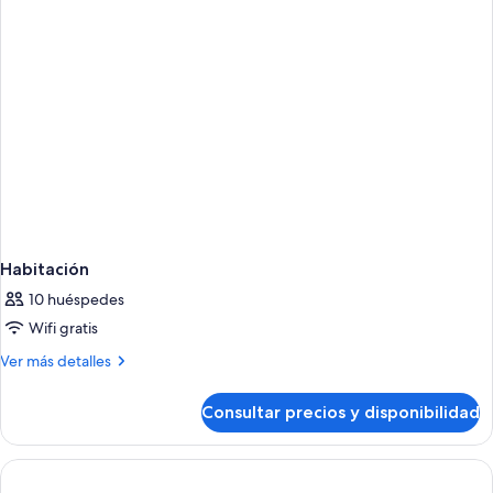
2
Double
Habitación
10 huéspedes
Wifi gratis
Más
Ver más detalles
detalles
de
Consultar precios y disponibilidad
Habitación