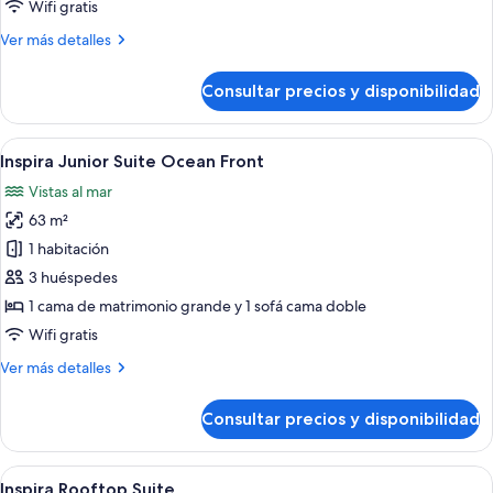
Junior
Wifi gratis
Suite
Más
Ver más detalles
Swim
detalles
Out
de
Consultar precios y disponibilidad
Inspira
-2
Junior
Double
Suite
Abrir
Una habitación de hotel moderna con 
9
Swim
Inspira Junior Suite Ocean Front
todas
Out
Vistas al mar
-2
las
Double
63 m²
fotos
de
1 habitación
Inspira
3 huéspedes
Junior
1 cama de matrimonio grande y 1 sofá cama doble
Suite
Wifi gratis
Ocean
Más
Ver más detalles
Front
detalles
de
Consultar precios y disponibilidad
Inspira
Junior
Suite
Abrir
Una habitación de hotel moderna con u
5
Ocean
Inspira Rooftop Suite