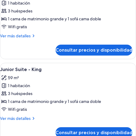
de
1 habitación
Junior
3 huéspedes
Suite
1 cama de matrimonio grande y 1 sofá cama doble
Ocean
Wifi gratis
View
Más
Ver más detalles
-
detalles
King
de
Consultar precios y disponibilidad
Junior
Suite
Ocean
Abrir
Un dormitorio moderno con una cama gr
14
View
Junior Suite - King
todas
-
59 m²
King
las
1 habitación
fotos
de
3 huéspedes
Junior
1 cama de matrimonio grande y 1 sofá cama doble
Suite
Wifi gratis
-
Más
Ver más detalles
King
detalles
de
Consultar precios y disponibilidad
Junior