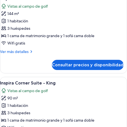
todas
2
Vistas al campo de golf
Double
las
144 m²
fotos
de
1 habitación
Inspira
3 huéspedes
Business
1 cama de matrimonio grande y 1 sofá cama doble
Suite
Wifi gratis
Más
Ver más detalles
detalles
de
Consultar precios y disponibilidad
Inspira
Business
Suite
Abrir
Una habitación de hotel moderna con 
5
Inspira Corner Suite - King
todas
Vistas al campo de golf
las
90 m²
fotos
de
1 habitación
Inspira
3 huéspedes
Corner
1 cama de matrimonio grande y 1 sofá cama doble
Suite