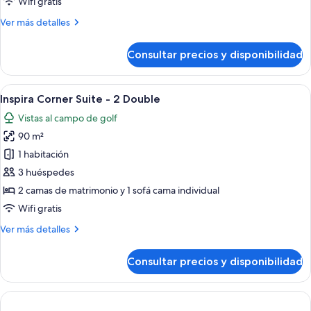
Wifi gratis
-
Más
Ver más detalles
King
detalles
de
Consultar precios y disponibilidad
Inspira
Corner
Suite
Abrir
Terraza en la azotea con jacuzzi, zona 
5
-
Inspira Corner Suite - 2 Double
todas
King
Vistas al campo de golf
las
90 m²
fotos
de
1 habitación
Inspira
3 huéspedes
Corner
2 camas de matrimonio y 1 sofá cama individual
Suite
Wifi gratis
-
Más
Ver más detalles
2
detalles
Double
de
Consultar precios y disponibilidad
Inspira
Corner
Suite
-