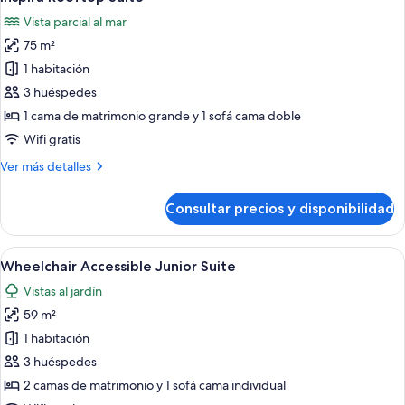
todas
Front
Vista parcial al mar
las
75 m²
fotos
de
1 habitación
Inspira
3 huéspedes
Rooftop
1 cama de matrimonio grande y 1 sofá cama doble
Suite
Wifi gratis
Más
Ver más detalles
detalles
de
Consultar precios y disponibilidad
Inspira
Rooftop
Suite
Abrir
Un dormitorio con dos camas, un escrito
13
Wheelchair Accessible Junior Suite
todas
Vistas al jardín
las
59 m²
fotos
de
1 habitación
Wheelchair
3 huéspedes
Accessible
2 camas de matrimonio y 1 sofá cama individual
Junior