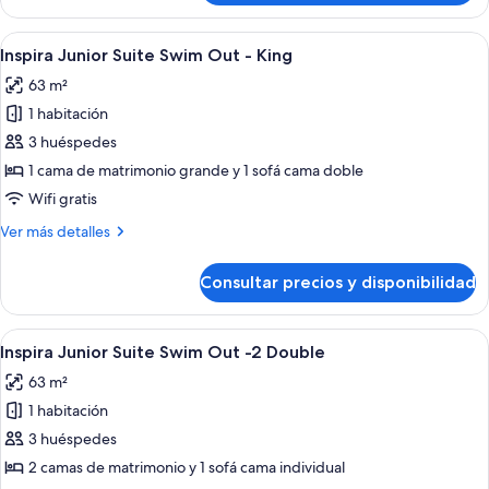
Junior
King
Suite
Abrir
Habitación de hotel moderna con escrit
8
Swim
Inspira Junior Suite Swim Out - King
todas
Out
63 m²
Ocean
las
View
1 habitación
fotos
King
de
3 huéspedes
Inspira
1 cama de matrimonio grande y 1 sofá cama doble
Junior
Wifi gratis
Suite
Más
Ver más detalles
Swim
detalles
Out
de
Consultar precios y disponibilidad
Inspira
-
Junior
King
Suite
Abrir
Un dormitorio amplio con dos camas, u
9
Swim
Inspira Junior Suite Swim Out -2 Double
todas
Out
63 m²
-
las
King
1 habitación
fotos
de
3 huéspedes
Inspira
2 camas de matrimonio y 1 sofá cama individual