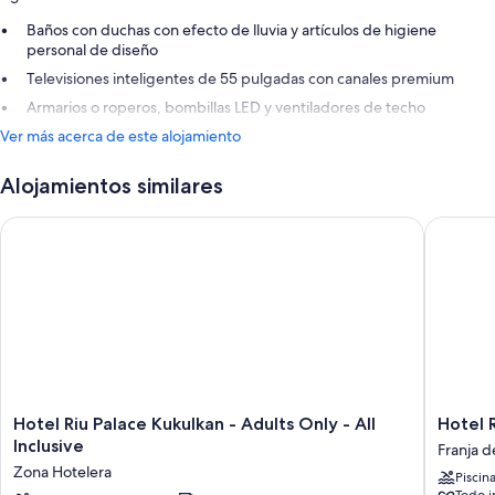
Baños con duchas con efecto de lluvia y artículos de higiene
personal de diseño
Televisiones inteligentes de 55 pulgadas con canales premium
Armarios o roperos, bombillas LED y ventiladores de techo
Ver más acerca de este alojamiento
Alojamientos similares
Hotel Riu Palace Kukulkan - Adults Only - All Inclusive
Hotel Riu
Hotel
Hotel
Hotel Riu Palace Kukulkan - Adults Only - All
Hotel R
Riu
Riu
Inclusive
Franja d
Palace
Latino
Zona Hotelera
Piscin
Kukulkan
-
Todo i