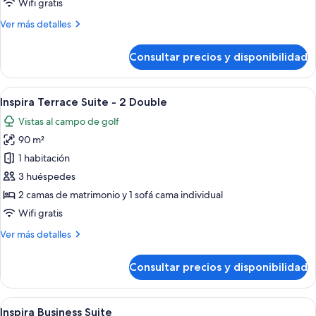
Wifi gratis
Suite
Más
Ver más detalles
detalles
de
Consultar precios y disponibilidad
Wheelchair
Accessible
Junior
Abrir
Habitación de hotel moderna con dos c
6
Suite
Inspira Terrace Suite - 2 Double
todas
Vistas al campo de golf
las
90 m²
fotos
de
1 habitación
Inspira
3 huéspedes
Terrace
2 camas de matrimonio y 1 sofá cama individual
Suite
Wifi gratis
-
Más
Ver más detalles
2
detalles
Double
de
Consultar precios y disponibilidad
Inspira
Terrace
Suite
Abrir
Habitación de hotel moderna con un es
7
-
Inspira Business Suite