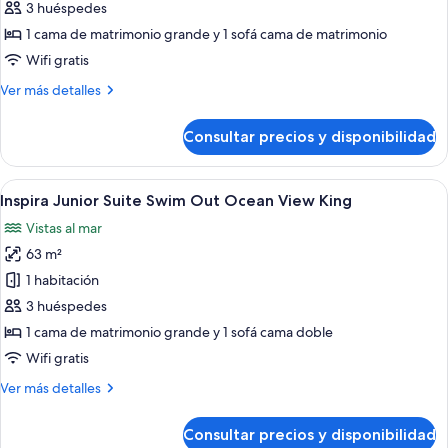
Inspira
3 huéspedes
Master
1 cama de matrimonio grande y 1 sofá cama de matrimonio
Suite
Wifi gratis
Ocean
Más
Ver más detalles
Front
detalles
de
Consultar precios y disponibilidad
Inspira
Master
Suite
Abrir
Una habitación de hotel moderna con un
8
Ocean
Inspira Junior Suite Swim Out Ocean View King
todas
Front
Vistas al mar
las
63 m²
fotos
de
1 habitación
Inspira
3 huéspedes
Junior
1 cama de matrimonio grande y 1 sofá cama doble
Suite
Wifi gratis
Swim
Más
Ver más detalles
Out
detalles
Ocean
de
Consultar precios y disponibilidad
View
Inspira