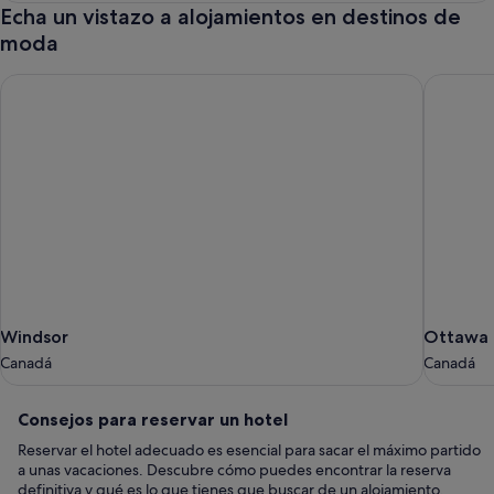
Echa un vistazo a alojamientos en destinos de
moda
Windsor
Ottawa
Windsor
Ottawa
Windsor
Ottawa
Canadá
Canadá
Canadá
Canadá
Consejos
Consejos para reservar un hotel
para
Reservar el hotel adecuado es esencial para sacar el máximo partido
reservar
a unas vacaciones. Descubre cómo puedes encontrar la reserva
un
definitiva y qué es lo que tienes que buscar de un alojamiento.