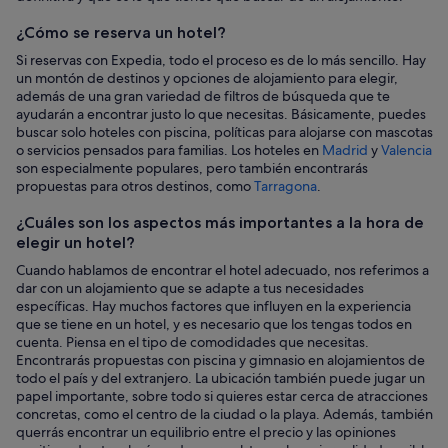
hotel
¿Cómo se reserva un hotel?
Si reservas con Expedia, todo el proceso es de lo más sencillo. Hay
un montón de destinos y opciones de alojamiento para elegir,
además de una gran variedad de filtros de búsqueda que te
ayudarán a encontrar justo lo que necesitas. Básicamente, puedes
buscar solo hoteles con piscina, políticas para alojarse con mascotas
o servicios pensados para familias. Los hoteles en
Madrid
y
Valencia
son especialmente populares, pero también encontrarás
propuestas para otros destinos, como
Tarragona
.
¿Cuáles son los aspectos más importantes a la hora de
elegir un hotel?
Cuando hablamos de encontrar el hotel adecuado, nos referimos a
dar con un alojamiento que se adapte a tus necesidades
específicas. Hay muchos factores que influyen en la experiencia
que se tiene en un hotel, y es necesario que los tengas todos en
cuenta. Piensa en el tipo de comodidades que necesitas.
Encontrarás propuestas con piscina y gimnasio en alojamientos de
todo el país y del extranjero. La ubicación también puede jugar un
papel importante, sobre todo si quieres estar cerca de atracciones
concretas, como el centro de la ciudad o la playa. Además, también
querrás encontrar un equilibrio entre el precio y las opiniones