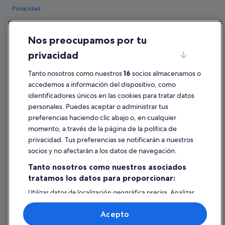
Privacidad
Cookies
Nos preocupamos por tu
Condiciones de uso
privacidad
Información legal/contacto
Pautas sobre el contenido y cómo denunciar contenido
Tanto nosotros como nuestros
16
socios almacenamos o
accedemos a información del dispositivo, como
identificadores únicos en las cookies para tratar datos
Ayuda
personales. Puedes aceptar o administrar tus
Ayuda
preferencias haciendo clic abajo o, en cualquier
momento, a través de la página de la política de
Cancelar un vuelo
privacidad. Tus preferencias se notificarán a nuestros
Cancelar una reserva de hotel o de un alquiler vacacional
socios y no afectarán a los datos de navegación.
Plazos de reembolso
Tanto nosotros como nuestros asociados
tratamos los datos para proporcionar:
Utilizar un cupón de Expedia
Utilizar datos de localización geográfica precisa. Analizar
Documentos para viajes internacionales
activamente las características del dispositivo para su
identificación. Almacenar la información en un dispositivo
Acepto
y/o acceder a ella. Publicidad y contenido personalizados,