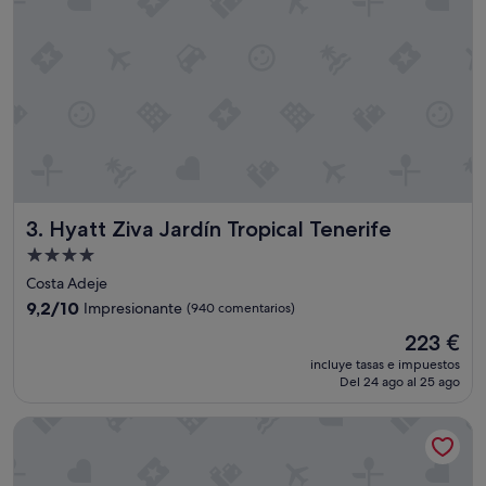
(378 comentarios)
Hyatt Ziva Jardín Tropical Tenerife
3. Hyatt Ziva Jardín Tropical Tenerife
Alojamiento
de
Costa Adeje
4.0 estrellas
9.2
9,2/10
Impresionante
(940 comentarios)
sobre
El
223 €
10,
precio
Impresionante,
incluye tasas e impuestos
actual
Del 24 ago al 25 ago
(940 comentarios)
es
de
Hard Rock Hotel Tenerife
223 €