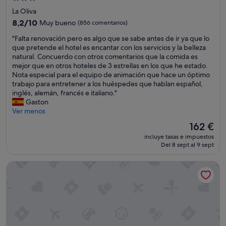
de
d
La Oliva
e
3.0 estrellas
8.2
8,2/10
Muy bueno
(856 comentarios)
u
sobre
n
"
"Falta renovación pero es algo que se sabe antes de ir ya que lo
10,
5
F
que pretende el hotel es encantar con los servicios y la belleza
Muy
e
a
natural. Concuerdo con otros comentarios que la comida es
bueno,
s
l
mejor que en otros hoteles de 3 estrellas en los que he estado.
(856 comentarios)
t
t
Nota especial para el equipo de animación que hace un óptimo
r
a
trabajo para entretener a los huéspedes que hablan español,
e
r
inglés, alemán, francés e italiano."
l
e
Gaston
l
n
Ver menos
a
o
El
162 €
s
v
precio
.
incluye tasas e impuestos
a
actual
L
Del 8 sept al 9 sept
c
es
a
i
de
h
The Ritz-Carlton Tenerife, Abama
ó
162 €
a
n
b
p
i
e
t
r
a
o
c
e