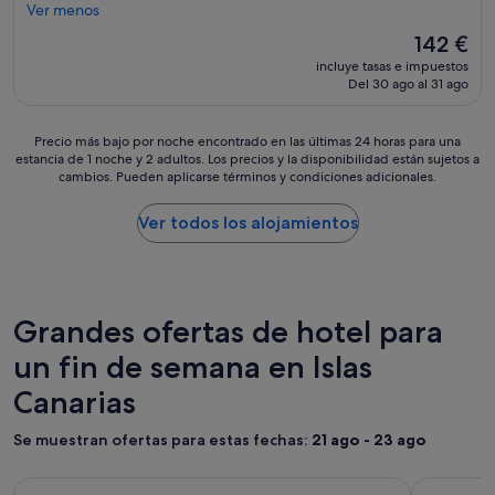
e
"
Ver menos
e
o
(1.005 comentarios)
u
a
r
r
i
El
142 €
l
m
i
p
precio
o
incluye tasas e impuestos
e
a
o
actual
Del 30 ago al 31 ago
j
j
c
q
es
a
o
o
u
de
r
r
n
e
142 €
Precio
Precio más bajo por noche encontrado en las últimas 24 horas para una
t
s
c
s
estancia de 1 noche y 2 adultos. Los precios y la disponibilidad están sujetos a
más
e
o
o
e
cambios. Pueden aplicarse términos y condiciones adicionales.
bajo
m
b
l
h
por
á
r
c
a
noche
Ver todos los alojamientos
s
e
h
n
encontrado
d
t
ó
v
en
e
o
n
o
las
8
d
q
l
últimas
n
o
u
c
24 horas
Grandes ofertas de hotel para
o
e
e
a
para
c
n
n
d
un fin de semana en Islas
una
h
t
o
o
estancia
e
e
c
Canarias
e
de
s
m
o
n
1 noche
p
p
r
o
y
Se muestran ofertas para estas fechas:
21 ago - 23 ago
a
o
r
r
2 adultos.
r
r
e
g
Los
a
Galería
Unique Club at Lopesan Costa Meloneras Resort
Galería
Hotel Jard
a
s
a