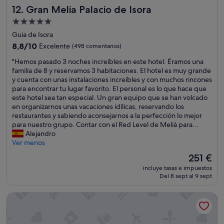
h
t
Gran Melia Palacio de Isora
a
12. Gran Melia Palacio de Isora
e
e
s
e
d
Alojamiento
.
s
e
de
Guia de Isora
B
t
v
5.0 estrellas
á
8.8
8,8/10
a
Excelente
(498 comentarios)
e
s
sobre
d
r
"
"Hemos pasado 3 noches increíbles en este hotel. Éramos una
i
10,
o
y
H
familia de 8 y reservamos 3 habitaciones. El hotel es muy grande
c
Excelente,
.
d
e
y cuenta con unas instalaciones increíbles y con muchos rincones
a
(498 comentarios)
N
a
m
para encontrar tu lugar favorito. El personal es lo que hace que
m
o
y
o
este hotel sea tan especial. Un gran equipo que se han volcado
e
t
.
s
en organizarnos unas vacaciones idílicas, reservando los
n
a
T
p
restaurantes y sabiendo aconsejarnos a la perfección lo mejor
t
e
r
a
para nuestro grupo. Contar con el Red Level de Melià para...
e
s
i
s
Alejandro
a
p
e
a
Ver menos
u
e
d
d
m
c
t
El
251 €
o
e
i
h
precio
incluye tasas e impuestos
3
n
a
e
actual
Del 8 sept al 9 sept
n
t
l
g
es
o
a
p
y
de
Grand Hyatt Lanzarote Playa Dorada Resort
c
b
a
m
251 €
h
a
r
f
e
n
a
a
s
l