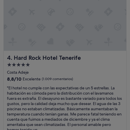
Hard Rock Hotel Tenerife
4. Hard Rock Hotel Tenerife
Alojamiento
de
Costa Adeje
5.0 estrellas
8.8
8,8/10
Excelente
(1.009 comentarios)
sobre
"
"El hotel no cumple con las expectativas de un 5 estrellas. La
10,
E
habitación es cómoda pero la distribución con el lavamanos
Excelente,
l
fuera es extraña. El desayuno es bastante variado para todos los
(1.009 comentarios)
h
gustos, pero la calidad deja mucho que desear. El agua de las 3
o
piscinas no estaban climatizadas. Básicamente aumentaban la
t
temperatura cuando tenían ganas. Me parece fatal teniendo en
e
cuenta que fuimos a mediados de diciembre y ya el clima
l
ameritaba que sean climatizadas. El personal amable pero
n
hemos tenido un...