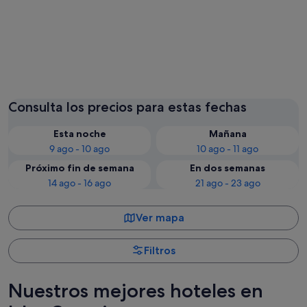
Las Palmas de Gran Canaria
Puerto d
Consulta los precios para estas fechas
Esta noche
Mañana
9 ago - 10 ago
10 ago - 11 ago
Próximo fin de semana
En dos semanas
14 ago - 16 ago
21 ago - 23 ago
Ver mapa
Filtros
Nuestros mejores hoteles en