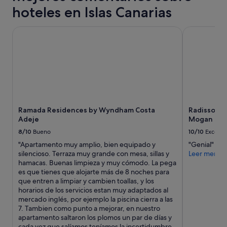
í
t
:
a
hoteles en Islas Canarias
l
o
3
q
i
a
0
u
c
Ramada Residences by Wyndham Costa Adeje
Radisson Bl
l
a
e
a
l
u
n
s
a
n
o
,
s
q
l
r
,
u
l
e
y
e
e
s
l
l
g
e
o
a
o
r
s
g
a
Ramada Residences by Wyndham Costa
Radisson B
v
h
e
t
Adeje
Mogan
a
o
n
i
n
8/10
Bueno
10/10
Excelen
r
t
e
d
a
e
m
"Apartamento muy amplio, bien equipado y
"Genial"
o
r
s
p
silencioso. Terraza muy grande con mesa, sillas y
Leer menos
l
i
e
o
hamacas. Buenas limpieza y muy cómodo. La pega
o
o
s
e
es que tienes que alojarte más de 8 noches para
s
s
i
l
que entren a limpiar y cambien toallas, y los
r
d
g
c
horarios de los servicios estan muy adaptados al
e
e
u
o
mercado inglés, por ejemplo la piscina cierra a las
s
l
e
c
7. Tambien como punto a mejorar, en nuestro
t
o
b
h
apartamento saltaron los plomos un par de días y
a
s
a
e
cada vez que salíamos teníamos la incertidumbre