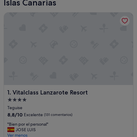
Islas Canarias
Vitalclass Lanzarote Resort
Vitalclass Lanzarote Resort
1. Vitalclass Lanzarote Resort
Alojamiento
de
Teguise
4.0 estrellas
8.8
8,8/10
Excelente
(131 comentarios)
sobre
"
"Bien por el personal"
10,
B
JOSE LUIS
Excelente,
i
Ver menos
(131 comentarios)