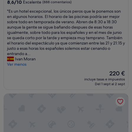
4.0 estrellas
8.6
8,6/10
Excelente
n
(888 comentarios)
a
n
p
sobre
m
s
d
a
"
"Es un hotel excepcional, los únicos peros que le ponemos son
10,
u
.
e
d
E
en algunos horarios. El horario de las piscinas podría ser mejor
Excelente,
c
E
l
o
s
sobre todo en temporada de verano. Abren de 8:30 a 18:30
(888 comentarios)
h
l
p
y
u
aunque la gente se sigue bañando despues de esas horas
o
p
e
s
n
igualmente, sobre todo para los españoles y en el mes de junio
s
e
r
i
h
se queda corto por la tarde y empieza muy temprano. También
r
r
s
l
o
el horario del espectáculo ya que comienzan entre las 21 y 21:15 y
i
s
o
e
t
justo a esas horas los españoles solemos estar cenando o
n
o
n
n
e
entrando a...
c
n
a
c
l
Ivan Moran
o
a
l
i
e
Ver menos
n
l
.
o
x
e
a
El
M
220 €
s
c
s
m
precio
u
o
incluye tasas e impuestos
e
p
a
actual
c
.
Del 1 sept al 2 sept
p
a
b
es
h
T
c
r
l
de
o
e
Barceló Tenerife
i
a
e
220 €
s
r
o
e
p
d
r
n
n
e
e
a
a
c
r
t
z
l
o
o
a
a
,
n
h
l
m
l
t
e
l
u