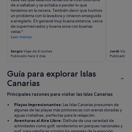
u
s
ñ
d
de si saltaban y se echaba a perder lo que
r
e
a
e
teníamos en la nevera. También decir que tuvimos
a
r
n
b
un problema con la lavadora y vinieron enseguida
n
v
d
e
a arreglarlo. En general muy buena estancia, cerca
t
i
o
b
de supermercados y buena zona con buenas
e
c
d
e
vistas."
s
i
e
d
Leer menos
y
o
s
o
s
s
p
n
a
e
Sergio
Viaje de 8 noches
Jordi
Viaje d
u
d
b
Publicado hace 2 días
Publicado hac
s
e
e
i
t
s
t
e
a
d
u
n
Guía para explorar Islas
n
e
v
d
m
e
e
o
Canarias
u
s
q
a
y
a
u
c
a
Principales razones para visitar las Islas Canarias
s
e
o
d
h
p
n
a
Playas Impresionantes:
Las Islas Canarias presumen de
o
a
s
p
algunas de las playas más pintorescas con arenas doradas y
r
g
e
t
aguas cristalinas, perfectas para la relajación.
a
a
j
a
Aventuras al Aire Libre:
Disfrute de una variedad de
s
r
a
d
actividades como golf, senderismo en parques nacionales y
i
u
r
o
surf, para satisfacer a todos los amantes de la emoción.
g