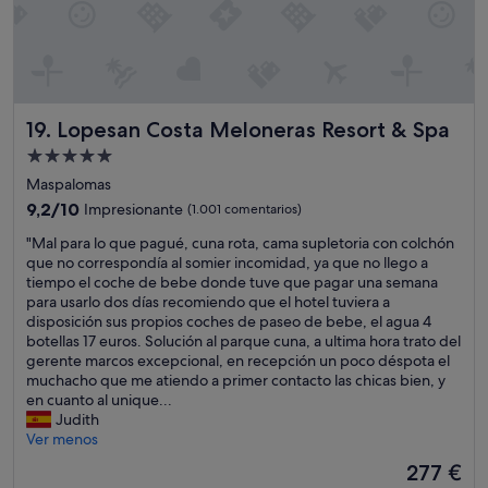
m
s
o
s
a
o
n
.
c
n
a
M
a
e
l
e
s
n
e
e
.
a
s
n
B
l
Lopesan Costa Meloneras Resort & Spa
19. Lopesan Costa Meloneras Resort & Spa
l
c
u
g
o
a
Alojamiento
e
u
q
t
n
de
n
Maspalomas
u
ó
a
o
5.0 estrellas
9.2
9,2/10
e
Impresionante
(1.001 comentarios)
.
s
s
sobre
h
V
l
h
"
"Mal para lo que pagué, cuna rota, cama supletoria con colchón
10,
a
o
i
o
M
que no correspondía al somier incomidad, ya que no llego a
Impresionante,
c
l
m
r
a
tiempo el coche de bebe donde tuve que pagar una semana
(1.001 comentarios)
e
v
p
a
l
para usarlo dos días recomiendo que el hotel tuviera a
q
e
i
r
p
disposición sus propios coches de paseo de bebe, el agua 4
u
r
e
i
a
botellas 17 euros. Solución al parque cuna, a ultima hora trato del
e
é
z
o
r
gerente marcos excepcional, en recepción un poco déspota el
e
.
a
s
a
muchacho que me atiendo a primer contacto las chicas bien, y
s
"
y
.
l
en cuanto al unique...
t
m
E
o
Judith
e
u
l
q
Ver menos
h
y
h
u
o
El
277 €
c
o
e
t