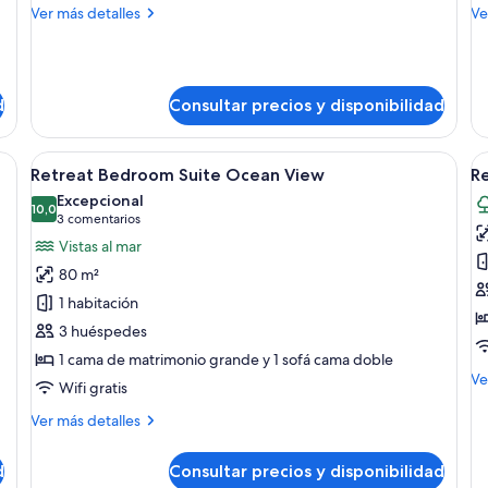
Más
M
Ver más detalles
Ve
Ocean
G
detalles
de
View
V
de
de
Citadel
Re
One
O
d
Consultar precios y disponibilidad
Bedroom
Be
Suite
Su
Ocean
Ga
on una cama grande, un sofá, una mesa de comedor y un balcón con vistas a
Abrir
Un dormitorio amplio con una cama gra
A
View
Vi
6
Retreat Bedroom Suite Ocean View
Re
todas
t
Excepcional
las
10,0
la
10,0 de 10
(3 comentarios)
3 comentarios
fotos
f
Vistas al mar
de
d
80 m²
Retreat
R
1 habitación
Bedroom
A
3 huéspedes
Suite
O
1 cama de matrimonio grande y 1 sofá cama doble
Ocean
D
M
Ve
View
G
Wifi gratis
de
V
de
Más
Ver más detalles
Re
detalles
Ad
de
d
Consultar precios y disponibilidad
On
Retreat