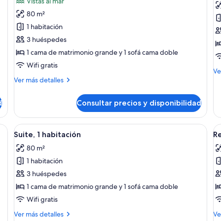
Vistas al mar
de
d
80 m²
Retreat
S
1 habitación
Adults
e
3 huéspedes
Only,
R
1 cama de matrimonio grande y 1 sofá cama doble
Bedroom
2
Suite
h
Wifi gratis
M
Ve
Ocean
vi
Más
de
Ver más detalles
View
al
detalles
de
de
Su
m
d
Consultar precios y disponibilidad
Retreat
es
(
Adults
Ro
Only,
2
s de descanso y una terraza de madera.
Abrir
Un dormitorio amplio con una cama gra
A
13
Bedroom
ha
Suite, 1 habitación
Re
todas
t
Suite
vis
80 m²
Ocean
las
al
la
View
ma
1 habitación
fotos
f
(B
de
d
3 huéspedes
Suite,
R
1 cama de matrimonio grande y 1 sofá cama doble
1
A
Wifi gratis
habitación
O
Más
M
Ver más detalles
Ve
B