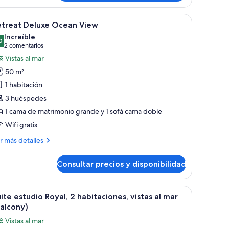
luxe
rden
a mesita redonda y una botella de vino. Se observan macetas de terracota gr
brir
Un balcón con dos sillas de mimbre, una mesa
ew
9
etreat Deluxe Ocean View
odas
Increíble
s
0
9,0 de 10
(2 comentarios)
2 comentarios
otos
Vistas al mar
e
50 m²
etreat
1 habitación
eluxe
3 huéspedes
cean
1 cama de matrimonio grande y 1 sofá cama doble
iew
Wifi gratis
ás
r más detalles
talles
Consultar precios y disponibilidad
treat
luxe
ean
nde, un banco y vista al océano a través de un ventanal corredizo.
brir
Habitación de hotel con una cama grande, un es
16
ew
ite estudio Royal, 2 habitaciones, vistas al mar
odas
alcony)
s
Vistas al mar
otos