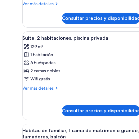
Más
Ver más detalles
detalles
de
Consultar precios y disponibilida
Imperial
Suite
Abrir
Piscina con agua cristalina, r
10
Suite, 2 habitaciones, piscina privada
todas
129 m²
las
1 habitación
fotos
de
6 huéspedes
Suite,
2 camas dobles
2
Wifi gratis
habitaciones,
Más
Ver más detalles
piscina
detalles
privada
de
Suite,
2
Consultar precios y disponibilida
habitaciones,
piscina
Abrir
Habitación de hotel con dos cam
privada
6
Habitación familiar, 1 cama de matrimonio grande,
todas
fumadores, balcón