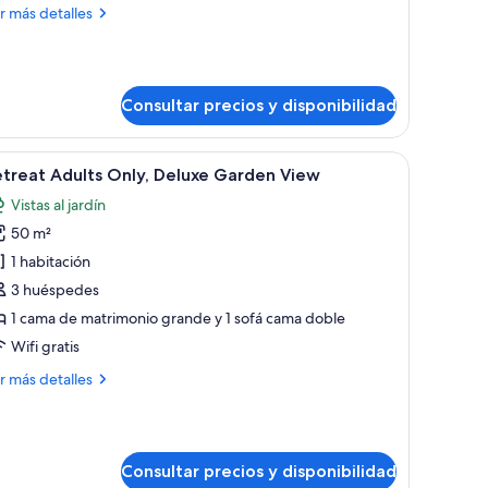
ás
r más detalles
arden
talles
iew
treat
ne
Consultar precios y disponibilidad
droom
ite
rden
l mar.
nde, un banco y vista al océano a través de un ventanal corredizo.
brir
Un patio con una silla lounge blanca, una peq
ew
7
treat Adults Only, Deluxe Garden View
odas
Vistas al jardín
s
50 m²
otos
e
1 habitación
etreat
3 huéspedes
dults
1 cama de matrimonio grande y 1 sofá cama doble
nly,
Wifi gratis
eluxe
ás
r más detalles
arden
talles
iew
treat
ults
Consultar precios y disponibilidad
ly,