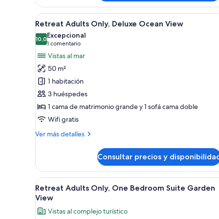
Junior
Suite
Abrir
Un balcón con vista al mar, una 
8
Ocean
Retreat Adults Only, Deluxe Ocean View
todas
View
Excepcional
las
10,0
10,0 de 10
(1 comentario)
1 comentario
fotos
Vistas al mar
de
50 m²
Retreat
1 habitación
Adults
3 huéspedes
Only,
1 cama de matrimonio grande y 1 sofá cama doble
Deluxe
Ocean
Wifi gratis
View
Más
Ver más detalles
detalles
de
Consultar precios y disponibilida
Retreat
Adults
Only,
Abrir
Un dormitorio amplio con una c
11
Deluxe
Retreat Adults Only, One Bedroom Suite Garden
todas
Ocean
View
View
las
Vistas al complejo turístico
fotos