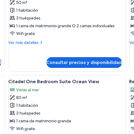
50 m²
Habitación
C
1 habitación
Deluxe,
O
3 huéspedes
balcón,
B
1 cama de matrimonio grande O 2 camas individuales
vistas
S
al
R
Wifi gratis
mar
V
Más
M
Ver más detalles
Ve
detalles
de
de
de
Habitación
Ci
d
Consultar precios y disponibilidad
Deluxe,
O
balcón,
Be
vistas
Su
mesita, con vistas a una zona residencial con palmeras y edificios.
Abrir
Habitación de hotel moderna con una c
A
al
Re
6
Citadel One Bedroom Suite Ocean View
R
todas
t
mar
Vi
Vistas al mar
las
la
80 m²
fotos
f
de
d
1 habitación
Citadel
R
3 huéspedes
One
O
1 cama de matrimonio grande
Bedroom
B
Wifi gratis
Suite
S