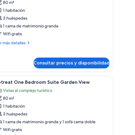
80 m²
itadel
1 habitación
ne
3 huéspedes
edroom
1 cama de matrimonio grande
uite
esort
Wifi gratis
iew
ás
r más detalles
talles
tadel
Consultar precios y disponibilidad
ne
droom
ite
ama grande, una mesita de noche, un banco y vistas al exterior.
brir
Un dormitorio amplio con una cama grande, un
sort
9
etreat One Bedroom Suite Garden View
odas
ew
Vistas al complejo turístico
s
80 m²
otos
e
1 habitación
etreat
3 huéspedes
ne
1 cama de matrimonio grande y 1 sofá cama doble
edroom
Wifi gratis
uite