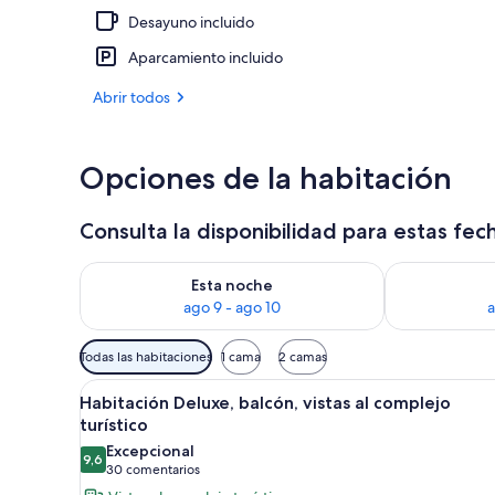
Desayuno incluido
7 piscinas al 
Aparcamiento incluido
Abrir todos
Opciones de la habitación
Consulta la disponibilidad para estas fec
Consulta la disponibilidad para esta noche, ago 9 - 
Consulta la d
Esta noche
ago 9 - ago 10
a
Filtros
Todas las habitaciones
1 cama
2 camas
disponibles
Abrir
Un balcón con vistas a edificio
para
8
Habitación Deluxe, balcón, vistas al complejo
todas
las
turístico
las
habitaciones
Excepcional
9,6
fotos
9,6 de 10
(30 comentarios)
30 comentarios
de