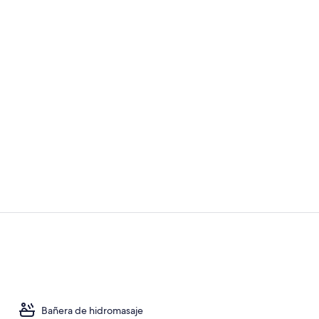
Vídeo hecho 
Vistas desde
Bañera de hidromasaje