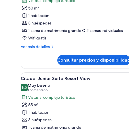
Vistas al complejo turístico
Habitación
50 m²
Deluxe,
1 habitación
balcón,
3 huéspedes
vistas
1 cama de matrimonio grande O 2 camas individuales
al
Wifi gratis
complejo
turístico
Más
Ver más detalles
detalles
de
Consultar precios y disponibilida
Habitación
Deluxe,
balcón,
Abrir
Un balcón con dos sillas y una 
9
vistas
Citadel Junior Suite Resort View
todas
al
Muy bueno
complejo
las
8,0
8,0 de 10
(1 comentario)
1 comentario
turístico
fotos
Vistas al complejo turístico
de
65 m²
Citadel
1 habitación
Junior
3 huéspedes
Suite
1 cama de matrimonio grande
Resort