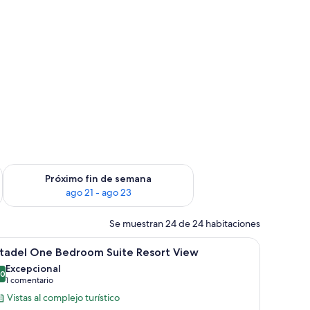
in de semana, ago 14 - ago 16
Consulta la disponibilidad para el próximo fin de semana, ago
Próximo fin de semana
ago 21 - ago 23
Se muestran 24 de 24 habitaciones
tas al mar.
brir
Una sala moderna con un sofá, sillones y una m
8
itadel One Bedroom Suite Resort View
odas
Excepcional
s
,0
10,0 de 10
(1 comentario)
1 comentario
otos
Vistas al complejo turístico
e