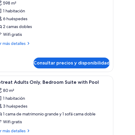
598 m²
e
1 habitación
uite
studio
6 huéspedes
oyal,
2 camas dobles
Wifi gratis
abitaciones,
ás
r más detalles
stas
talles
ite
ar
Consultar precios y disponibilidad
tudio
Balcony)
yal,
nde, un banco y una zona de estar con vistas al exterior.
brir
Piscina con agua cristalina, rodeada de palme
12
bitaciones,
treat Adults Only, Bedroom Suite with Pool
odas
tas
80 m²
s
r
1 habitación
otos
alcony)
e
3 huéspedes
etreat
1 cama de matrimonio grande y 1 sofá cama doble
dults
Wifi gratis
nly,
ás
r más detalles
edroom