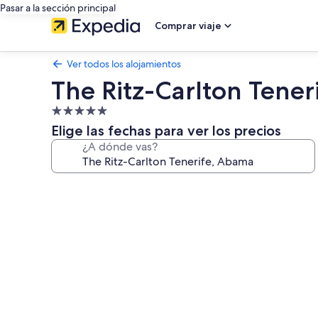
Pasar a la sección principal
Comprar viaje
Ver todos los alojamientos
The Ritz-Carlton Tene
Alojamiento
de
Elige las fechas para ver los precios
5.0 estrellas
¿A dónde vas?
Galería
de
imágenes
de
The
Ritz-
Carlton