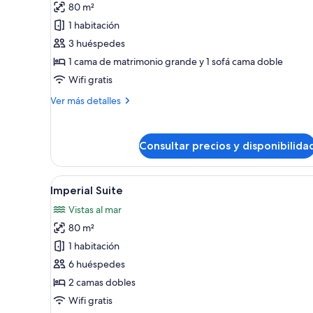
80 m²
de
1 habitación
Retreat
Adults
3 huéspedes
Only,
1 cama de matrimonio grande y 1 sofá cama doble
One
Wifi gratis
Bedroom
Más
Ver más detalles
Suite
detalles
Garden
de
Retreat
View
Consultar precios y disponibilida
Adults
Only,
One
Abrir
Un área de piscina con sillone
21
Bedroom
Imperial Suite
todas
Suite
Vistas al mar
Garden
las
View
80 m²
fotos
de
1 habitación
Imperial
6 huéspedes
Suite
2 camas dobles
Wifi gratis