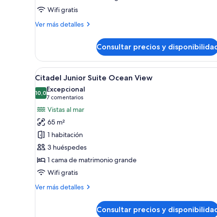
View
Wifi gratis
Más
Ver más detalles
detalles
de
Consultar precios y disponibilida
Citadel
Junior
Suite
Abrir
Habitación de hotel moderna c
6
Resort
Citadel Junior Suite Ocean View
todas
View
Excepcional
las
10,0
10,0 de 10
(7 comentarios)
7 comentarios
fotos
Vistas al mar
de
65 m²
Citadel
1 habitación
Junior
3 huéspedes
Suite
1 cama de matrimonio grande
Ocean
View
Wifi gratis
Más
Ver más detalles
detalles
de
Consultar precios y disponibilida
Citadel