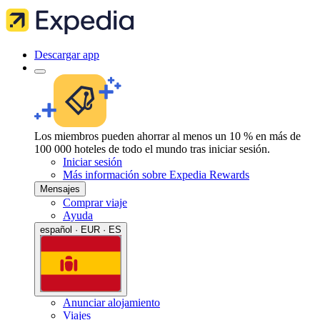
Descargar app
Los miembros pueden ahorrar al menos un 10 % en más de
100 000 hoteles de todo el mundo tras iniciar sesión.
Iniciar sesión
Más información sobre Expedia Rewards
Mensajes
Comprar viaje
Ayuda
español · EUR · ES
Anunciar alojamiento
Viajes