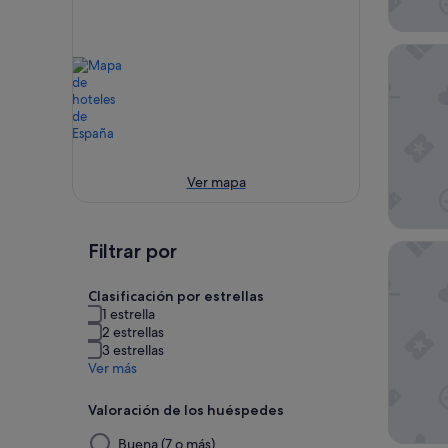
Hotel10
Ver mapa
Filtrar por
Grand H
Clasificación por estrellas
1 estrella
2 estrellas
3 estrellas
Ver más
Valoración de los huéspedes
Al
Buena (7 o más)