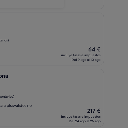
arios)
El
64 €
precio
incluye tasas e impuestos
actual
Del 9 ago al 10 ago
es
de
64 €
ona
entarios)
ara plusvalidos no
El
217 €
precio
incluye tasas e impuestos
actual
Del 24 ago al 25 ago
es