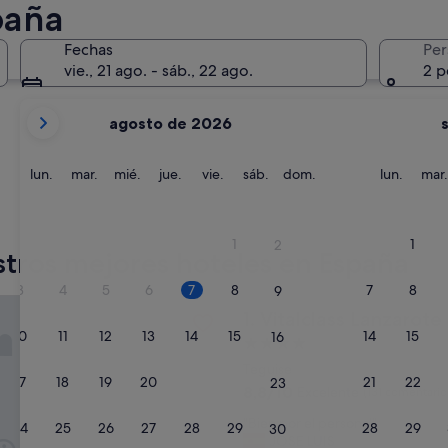
paña
Barcelona
Sevilla
Fechas
Per
vie., 21 ago. - sáb., 22 ago.
2 p
Tus
agosto de 2026
meses
actuales
son
lunes
martes
miércoles
jueves
viernes
sábado
domingo
lunes
lun.
mar.
mié.
jue.
vie.
sáb.
dom.
lun.
mar.
August
de
Barcelona
Sevilla
2026
1
1
2
y
tros mejores hoteles en España
September
3
4
5
6
7
8
7
8
9
de
ss Lanzarote Resort
Vitalclass Lanzarote Resort
1. Vitalclass Lanzarote
2026.
10
11
12
13
14
15
14
15
16
Alojamiento
de
Teguise
17
18
19
20
21
22
21
22
23
4.0 estrellas
8.8
8,8/10
Excelente
(131 comentario
sobre
"
"Bien por el personal"
10,
24
25
26
27
28
29
28
29
30
B
JOSE LUIS
Excelente,