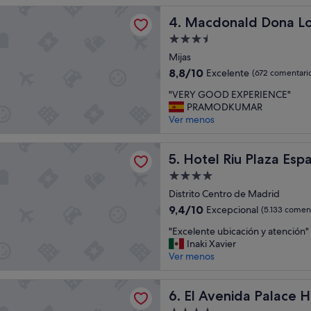
e
"
ld Dona Lola Club
d
Macdonald Dona Lola Club
4. Macdonald Dona Lo
i
Alojamiento
e
de
r
Mijas
3.5 estrellas
o
8.8
8,8/10
Excelente
(672 comentari
n
sobre
"
u
"VERY GOOD EXPERIENCE"
10,
V
n
PRAMODKUMAR
Excelente,
E
a
Ver menos
(672 comentarios)
R
h
Y
a
u Plaza España
G
Hotel Riu Plaza España
b
5. Hotel Riu Plaza Esp
O
i
Alojamiento
O
t
de
D
Distrito Centro de Madrid
a
4.0 estrellas
E
c
9.4
9,4/10
Excepcional
(5.133 coment
X
i
sobre
"
P
"Excelente ubicación y atención"
ó
10,
E
E
Inaki Xavier
n
Excepcional,
x
R
Ver menos
p
(5.133 comentarios)
c
I
a
e
E
r
da Palace Hotel
l
El Avenida Palace Hotel
N
6. El Avenida Palace H
a
e
C
p