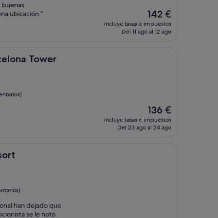
, buenas
El
142 €
ena ubicación."
precio
incluye tasas e impuestos
actual
Del 11 ago al 12 ago
es
de
142 €
ower
celona Tower
entarios)
El
136 €
precio
incluye tasas e impuestos
actual
Del 23 ago al 24 ago
es
de
136 €
sort
ntarios)
sonal han dejado que
cionista se le notó