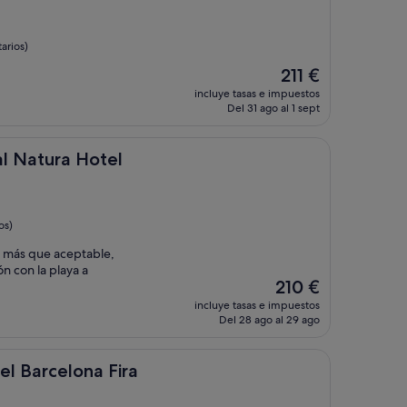
arios)
El
211 €
precio
incluye tasas e impuestos
actual
Del 31 ago al 1 sept
es
de
211 €
 Hotel
al Natura Hotel
os)
 más que aceptable,
ón con la playa a
El
210 €
precio
incluye tasas e impuestos
actual
Del 28 ago al 29 ago
es
de
210 €
ona Fira
el Barcelona Fira