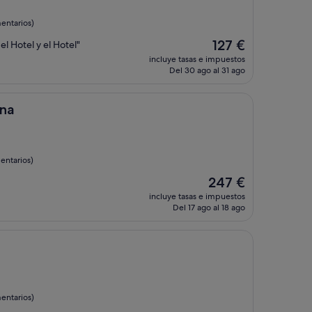
entarios)
El
127 €
l Hotel y el Hotel"
precio
incluye tasas e impuestos
actual
Del 30 ago al 31 ago
es
de
127 €
ona
entarios)
El
247 €
precio
incluye tasas e impuestos
actual
Del 17 ago al 18 ago
es
de
247 €
entarios)