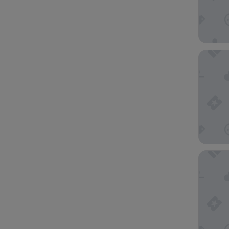
Hyatt R
Aubamar