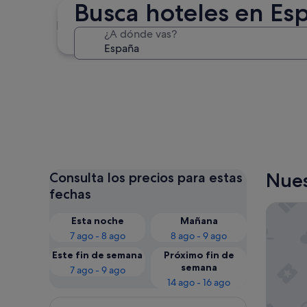
Busca hoteles en Es
Madrid
¿A dónde vas?
Madrid
Nues
Consulta los precios para estas
fechas
Vitalcla
Esta noche
Mañana
7 ago - 8 ago
8 ago - 9 ago
Este fin de semana
Próximo fin de
semana
7 ago - 9 ago
14 ago - 16 ago