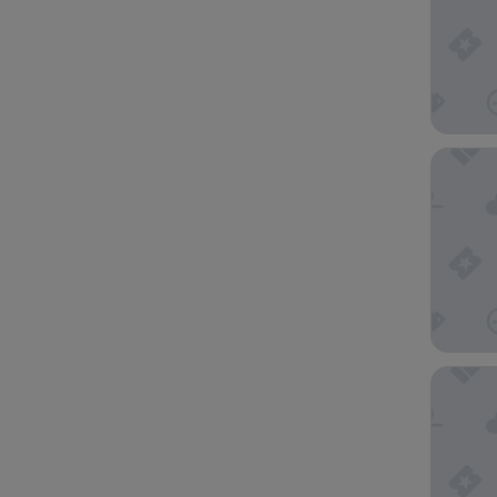
Nobu Ho
Rialto