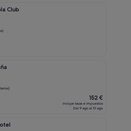
de
217 €
la Club
os)
aña
arios)
El
152 €
precio
incluye tasas e impuestos
actual
Del 9 ago al 10 ago
es
de
152 €
otel