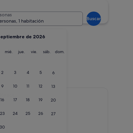
Valencia
sonas
Buscar
ersonas, 1 habitación
septiembre de 2026
martes
miércoles
jueves
viernes
sábado
domingo
mié.
jue.
vie.
sáb.
dom.
Valencia
2
3
4
5
6
9
10
11
12
13
 Resort
16
17
18
19
20
23
24
25
26
27
s)
30