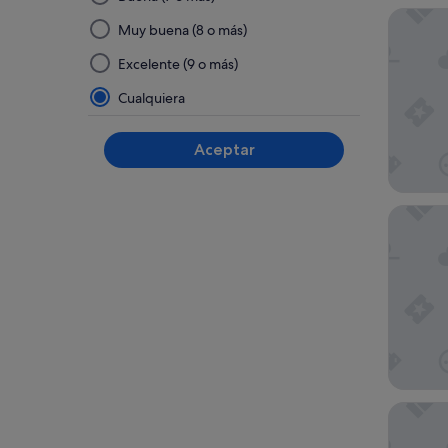
seleccionar
Macdona
y
Muy buena (8 o más)
aplicar
Excelente (9 o más)
un
filtro
Cualquiera
de
este
Aceptar
grupo,
los
resultados
Hotel Ri
se
actualizarán
en
una
página
nueva
El Aveni