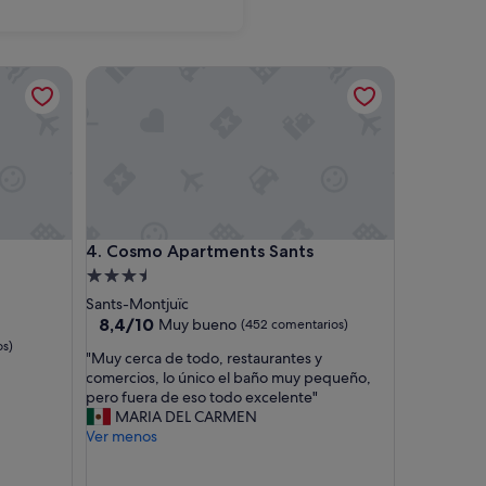
na
Málaga
astián
Cosmo Apartments Sants
astián
Cosmo Apartments Sants
4. Cosmo Apartments Sants
Alojamiento
de
Sants-Montjuïc
3.5 estrellas
8.4
8,4/10
Muy bueno
(452 comentarios)
sobre
os)
"
"Muy cerca de todo, restaurantes y
10,
M
comercios, lo único el baño muy pequeño,
Muy
u
pero fuera de eso todo excelente"
bueno,
y
MARIA DEL CARMEN
(452 comentarios)
c
Ver menos
e
r