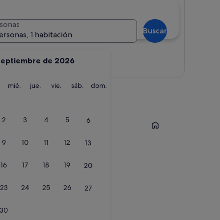
sonas
Buscar
ersonas, 1 habitación
septiembre de 2026
Ver mapa
martes
miércoles
jueves
viernes
sábado
domingo
mié.
jue.
vie.
sáb.
dom.
Málaga
2
3
4
5
6
9
10
11
12
13
16
17
18
19
20
23
24
25
26
27
30