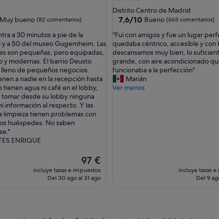
de
Distrito Centro de Madrid
las
3.5 estrellas
7.6
7,6/10
Muy bueno
Bueno
(82 comentarios)
(663 comentarios)
sobre
"
tra a 30 minutos a pie de la
"Fui con amigos y fue un lugar per
10,
F
l y a 50 del museo Gugemheim. Las
quedaba céntrico, accesible y con 
Bueno,
u
es son pequeñas, pero equipadas,
descansamos muy bien, lo suficie
(663 comentarios)
i
 y modernas. El barrio Deusto
grande, con aire acondicionado q
ntarios)
c
y lleno de pequeños negocios.
funcionaba a la perfección"
o
ienen a nadie en la recepción hasta
Marián
n
 tienen agua ni café en el lobby,
Ver menos
a
 tomar desde su lobby ninguna
m
i información al respecto. Y las
i
la limpieza tienen problemas con
g
los huéspedes. No saben
o
se."
s
TES ENRIQUE
y
f
El
97 €
u
precio
incluye tasas e impuestos
incluye tasas e
e
actual
Del 30 ago al 31 ago
Del 9 ag
u
es
n
de
l
97 €
u
g