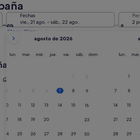
paña
En dos meses
Fechas
Per
2 oct - 4 oct
vie., 21 ago. - sáb., 22 ago.
2 p
entro de cuatro meses
27 nov - 29 nov
Tus
agosto de 2026
meses
actuales
son
lunes
martes
miércoles
jueves
viernes
sábado
domingo
lunes
lun.
mar.
mié.
jue.
vie.
sáb.
dom.
lun.
mar.
August
ña
de
2026
Sevilla
Barcelona
1
1
2
y
September
3
4
5
6
7
8
7
8
9
de
2026.
10
11
12
13
14
15
14
15
16
17
18
19
20
21
22
21
22
23
24
25
26
27
28
29
28
29
30