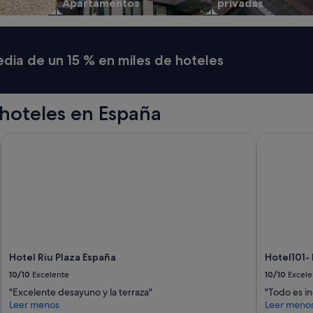
r
Apartamentos
privadas
i
c
o
,
media de un 15 % en miles de hoteles
a
c
c
e
hoteles en España
s
i
Hotel Riu Plaza España
Hotel101- 
b
l
e
y
c
o
n
b
u
e
Hotel Riu Plaza España
Hotel101-
n
10/10
Excelente
10/10
Excele
a
,
"Excelente desayuno y la terraza"
"Todo es in
d
Leer menos
Leer meno