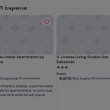
Sevilla
Barcelo
n España
31
Urban Apartments by gaiarooms
Livensa Living Studios San Seb
Urban Apartments by gaiarooms
Livensa Living Studios San Seb
és Urban Apartments by
3. Livensa Living Studios San
ms
Sebastián
nto
Alojamiento
de
Ibaeta
las
3.0 estrellas
8.0
8,0/10
Excepcional
Muy bueno
(9 comentarios)
(18 comentari
sobre
n limpias y amplias, supermercados
10,
de los apartamentos. Lo único que
nal,
Muy
rar es la señal del wifi que es
tarios)
bueno,
(18 comentarios)