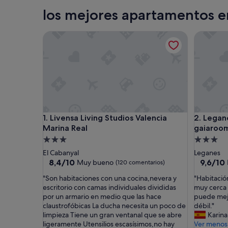
Palma de Mallorca
los mejores apartamentos e
Livensa Living Studios Valencia Marina Real
Leganés 
Livensa Living Studios Valencia Marina Real
Leganés 
1. Livensa Living Studios Valencia
2. Legan
Marina Real
gaiaroo
Alojamiento
Alojamie
de
de
El Cabanyal
Leganes
3.0 estrellas
3.0 estrel
8.4
9.6
8,4/10
9,6/10
Muy bueno
(120 comentarios)
sobre
sobre
"
"
"Son habitaciones con una cocina,nevera y
"Habitació
10,
10,
S
H
escritorio con camas individuales divididas
muy cerca 
Muy
Excepcio
o
a
por un armario en medio que las hace
puede mejo
bueno,
(9 comen
n
b
claustrofóbicas La ducha necesita un poco de
débil."
(120 comentarios)
h
i
limpieza Tiene un gran ventanal que se abre
Karina
a
t
ligeramente Utensilios escasísimos,no hay
Ver menos