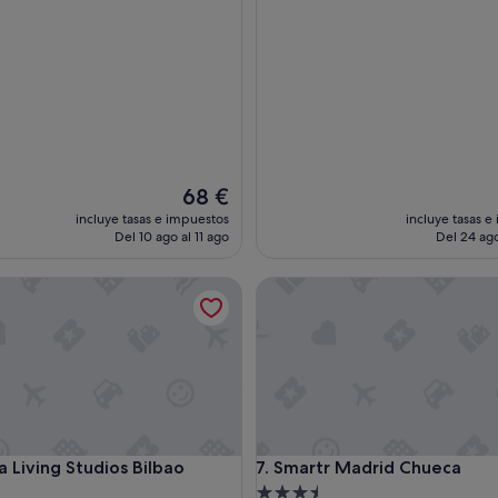
El
68 €
precio
incluye tasas e impuestos
incluye tasas e
actual
Del 10 ago al 11 ago
Del 24 ago
es
de
iving Studios Bilbao
Smartr Madrid Chueca
68 €
iving Studios Bilbao
Smartr Madrid Chueca
a Living Studios Bilbao
7. Smartr Madrid Chueca
nto
Alojamiento