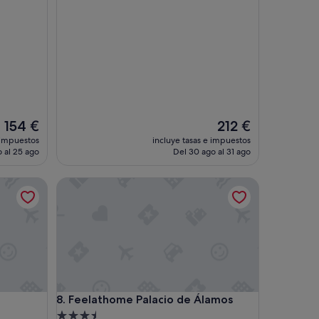
c
a
d
e
t
o
d
o
,
r
El
El
154 €
212 €
e
precio
precio
 impuestos
incluye tasas e impuestos
s
actual
actual
 al 25 ago
Del 30 ago al 31 ago
t
es
es
a
de
de
Feelathome Palacio de Álamos
u
154 €
212 €
r
a
n
t
e
s
y
c
Feelathome Palacio de Álamos
8. Feelathome Palacio de Álamos
o
m
Alojamiento