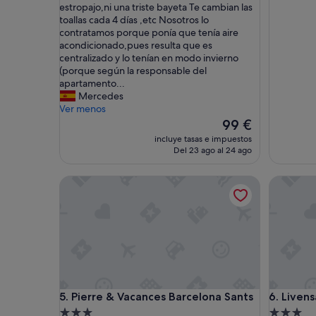
b
a
estropajo,ni una triste bayeta Te cambian las
i
c
toallas cada 4 días ,etc Nosotros lo
t
i
contratamos porque ponía que tenía aire
a
ó
acondicionado,pues resulta que es
c
n
centralizado y lo tenían en modo invierno
i
l
(porque según la responsable del
o
i
apartamento...
n
m
Mercedes
e
p
Ver menos
s
i
El
99 €
c
a
precio
incluye tasas e impuestos
o
s
actual
Del 23 ago al 24 ago
n
y
es
u
a
de
Pierre & Vacances Barcelona Sants
Livensa L
n
m
99 €
a
p
c
l
o
i
c
a
i
s
n
,
a
s
,
u
Pierre & Vacances Barcelona Sants
Livensa L
5. Pierre & Vacances Barcelona Sants
6. Livens
n
p
e
e
Alojamiento
Alojamie