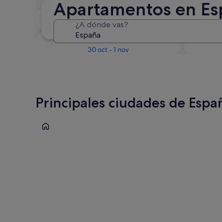
Apartamentos en Es
En dos semanas
¿A dónde vas?
21 ago - 23 ago
Dentro de tres meses
D
30 oct - 1 nov
Principales ciudades de Espa
Palma de Mallorca