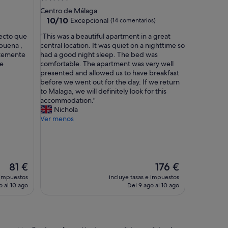
e
de
Centro de Málaga
r
3.5 estrellas
10.0
10/10
Excepcional
(14 comentarios)
c
sobre
i
"
fecto que
"This was a beautiful apartment in a great
10,
o
T
buena ,
central location. It was quiet on a nighttime so
Excepcional,
s
h
ntemente
had a good night sleep. The bed was
(14 comentarios)
,
i
ue
comfortable. The apartment was very well
l
s
presented and allowed us to have breakfast
o
w
before we went out for the day. If we return
ú
a
to Malaga, we will definitely look for this
n
s
accommodation."
i
a
Nichola
c
b
Ver menos
o
e
e
a
l
u
b
t
a
i
El
El
81 €
176 €
ñ
f
precio
precio
 impuestos
incluye tasas e impuestos
o
u
actual
actual
o al 10 ago
Del 9 ago al 10 ago
m
l
es
es
u
a
de
de
y
p
81 €
176 €
p
a
e
r