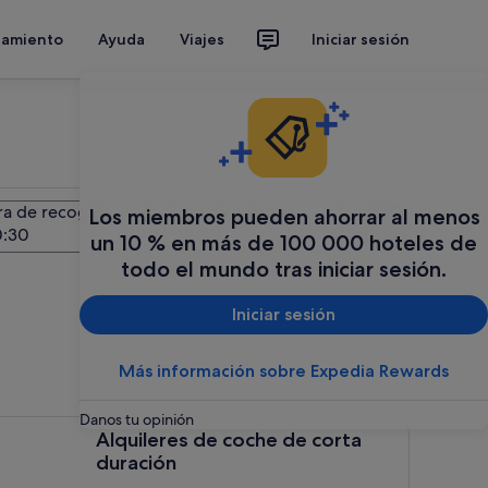
jamiento
Ayuda
Viajes
Iniciar sesión
a de recogida
Hora de entrega
Los miembros pueden ahorrar al menos
Buscar
un 10 % en más de 100 000 hoteles de
todo el mundo tras iniciar sesión.
Iniciar sesión
Más información sobre Expedia Rewards
Danos tu opinión
uileres de coche de corta duración, ¡Alquila un coche durant
Alquileres de coche de corta
duración