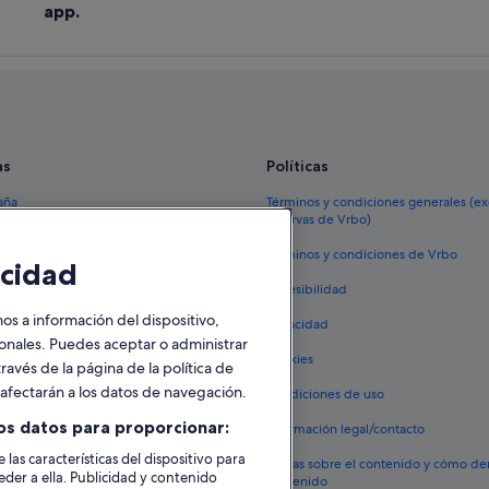
app.
as
Políticas
aña
Términos y condiciones generales (e
reservas de Vrbo)
España
Términos y condiciones de Vrbo
cidad
vacacionales España
Accesibilidad
 viaje a España
 a información del dispositivo,
Privacidad
tos en España
sonales. Puedes aceptar o administrar
Cookies
ravés de la página de la política de
 coches en España
o afectarán a los datos de navegación.
Condiciones de uso
lojamientos
os datos para proporcionar:
Información legal/contacto
 las características del dispositivo para
Pautas sobre el contenido y cómo de
eder a ella. Publicidad y contenido
contenido