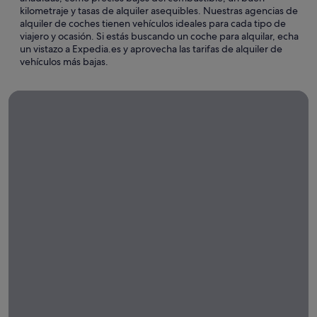
kilometraje y tasas de alquiler asequibles. Nuestras agencias de
alquiler de coches tienen vehículos ideales para cada tipo de
viajero y ocasión. Si estás buscando un coche para alquilar, echa
un vistazo a Expedia.es y aprovecha las tarifas de alquiler de
vehículos más bajas.
Alquileres de coche de larga duración
Alquileres
de coche
de larga
duración
¡Alquila un
coche durante
una semana, un
mes o más con
Expedia!