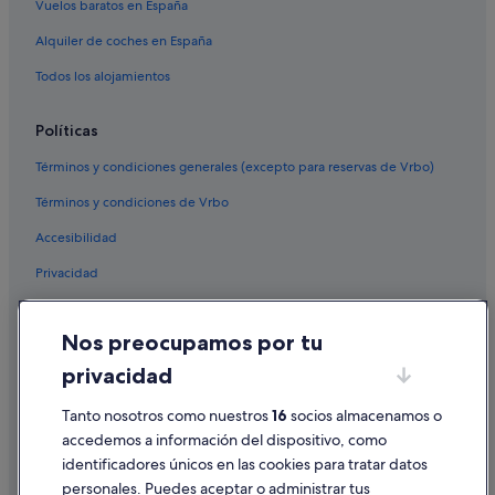
Vuelos baratos en España
Alquiler de coches en España
Todos los alojamientos
Políticas
Términos y condiciones generales (excepto para reservas de Vrbo)
Términos y condiciones de Vrbo
Accesibilidad
Privacidad
Cookies
Nos preocupamos por tu
Condiciones de uso
privacidad
Información legal/contacto
Pautas sobre el contenido y cómo denunciar contenido
Tanto nosotros como nuestros
16
socios almacenamos o
accedemos a información del dispositivo, como
identificadores únicos en las cookies para tratar datos
Ayuda
personales. Puedes aceptar o administrar tus