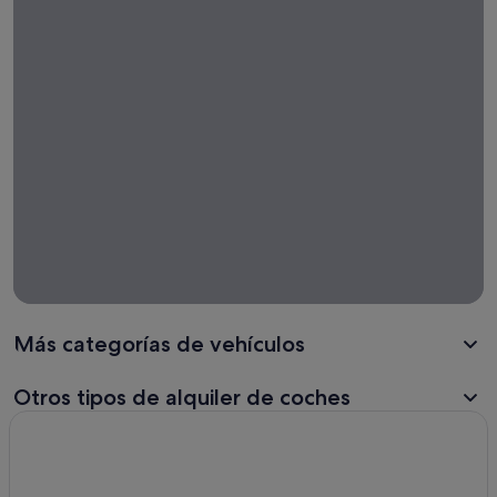
coches
con
entrega
en otro
lugar
Más categorías de vehículos
Otros tipos de alquiler de coches