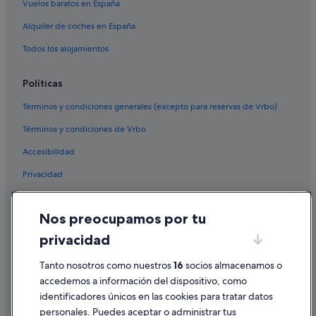
Vuelos baratos en España
Alquiler de coches en España
Todos los alojamientos
Políticas
Términos y condiciones generales (excepto para reservas de Vrbo)
Términos y condiciones de Vrbo
Accesibilidad
Privacidad
Cookies
Nos preocupamos por tu
Condiciones de uso
privacidad
Información legal/contacto
Pautas sobre el contenido y cómo denunciar contenido
Tanto nosotros como nuestros
16
socios almacenamos o
accedemos a información del dispositivo, como
identificadores únicos en las cookies para tratar datos
Ayuda
personales. Puedes aceptar o administrar tus