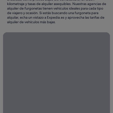
kilometraje y tasas de alquiler asequibles. Nuestras agencias de
alquiler de furgonetas tienen vehículos ideales para cada tipo
de viajero y ocasión. Si estás buscando una furgoneta para
alquilar, echa un vistazo a Expedia.es y aprovecha las tarifas de
alquiler de vehículos más bajas.
Alquileres de coche de larga duración
Alquileres
de coche
de larga
duración
¡Alquila un
coche durante
una semana, un
mes o más con
Expedia!