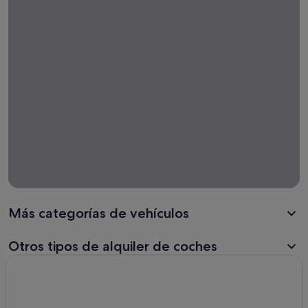
coches
con
entrega
en otro
lugar
Más categorías de vehículos
Otros tipos de alquiler de coches