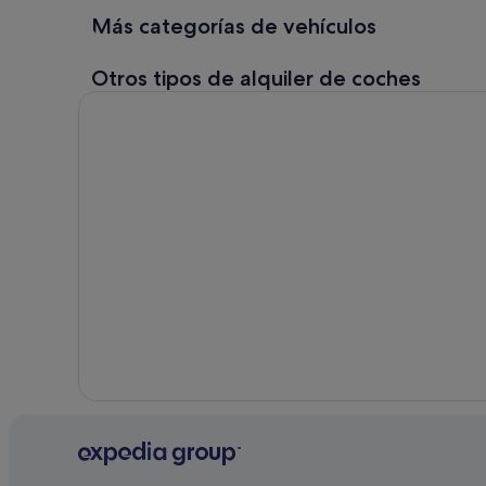
de corta
Más categorías de vehículos
duración
¡Alquila un
Otros tipos de alquiler de coches
coche durante
una semana, un
día o menos
con Expedia!