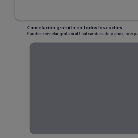
Cancelación gratuita en todos los coches
Puedes cancelar gratis si al final cambias de planes, porqu
Alquileres de coche de corta duración
Alquileres
de coche