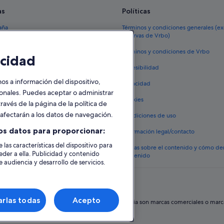
as
Políticas
aña
Términos y condiciones generales (e
reservas de Vrbo)
España
Términos y condiciones de Vrbo
cidad
vacacionales España
Accesibilidad
 viaje a España
 a información del dispositivo,
Privacidad
tos en España
sonales. Puedes aceptar o administrar
Cookies
ravés de la página de la política de
 coches en España
o afectarán a los datos de navegación.
Condiciones de uso
lojamientos
os datos para proporcionar:
Información legal/contacto
 las características del dispositivo para
Pautas sobre el contenido y cómo de
eder a ella. Publicidad y contenido
contenido
 audiencia y desarrollo de servicios.
rlas todas
Acepto
hos reservados. Expedia y el logotipo de Expedia son marcas comerciales o marcas 