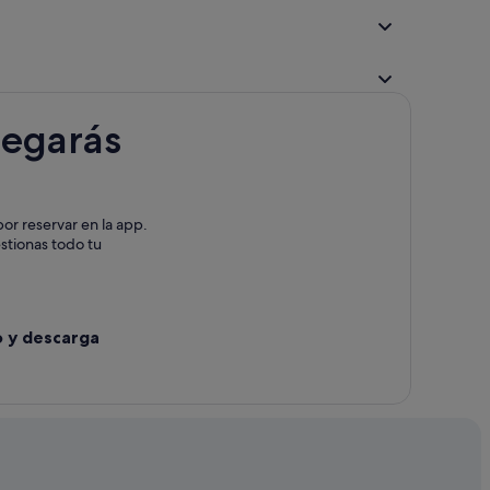
lugar
legarás
or reservar en la app.
estionas todo tu
o y descarga