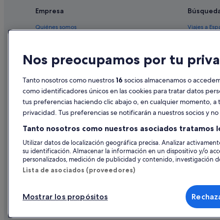
Empresa
Búsqued
Quiénes somos
Viajes a Esp
Empleo
Hoteles en 
Nos preocupamos por tu priva
Anuncia tu alojamiento
Alquileres 
Publicidad
Paquetes de
Tanto nosotros como nuestros
16
socios almacenamos o accedemos
Prensa
Vuelos bara
como identificadores únicos en las cookies para tratar datos per
tus preferencias haciendo clic abajo o, en cualquier momento, a t
Alquiler de
privacidad. Tus preferencias se notificarán a nuestros socios y n
Todos los a
Tanto nosotros como nuestros asociados tratamos l
Utilizar datos de localización geográfica precisa. Analizar activamente
su identificación. Almacenar la información en un dispositivo y/o acc
personalizados, medición de publicidad y contenido, investigación de
Lista de asociados (proveedores)
Mostrar los propósitos
Rechaza
© 2026 Expedia, Inc., una empresa de Expedia Group. Todos los derec
de Viajes, I-AV-0000631.3.