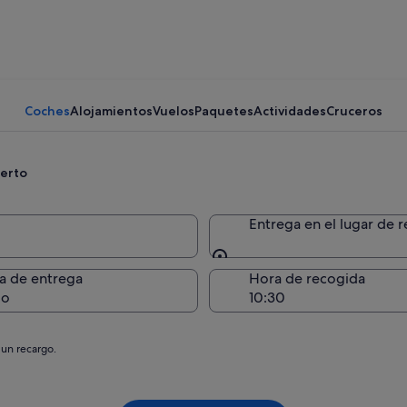
Coches
Alojamientos
Vuelos
Paquetes
Actividades
Cruceros
uerto
Entrega en el lugar de 
Entrega en el lugar de 
a de entrega
Hora de recogida
go
 un recargo.