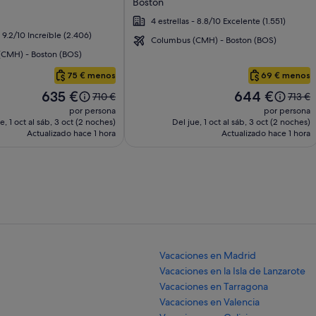
Boston
imágenes
4 estrellas - 8.8/10 Excelente (1.551)
de
- 9.2/10 Increíble (2.406)
Eurostars
Columbus (CMH) - Boston (BOS)
The
CMH) - Boston (BOS)
Boxer
75 € menos
69 € menos
El
El
635 €
644 €
El
El
710 €
713 €
precio
precio
precio
precio
por persona
por persona
es
es
era
era
e, 1 oct al sáb, 3 oct (2 noches)
Del jue, 1 oct al sáb, 3 oct (2 noches)
de
de
Actualizado hace 1 hora
de
Actualizado hace 1 hora
de
635 €
644 €
710 €,
713 €,
consulta
consul
más
más
información
inform
sobre
sobre
la
la
tarifa
tarifa
estándar.
estánd
Vacaciones en Madrid
Vacaciones en la Isla de Lanzarote
Vacaciones en Tarragona
Vacaciones en Valencia