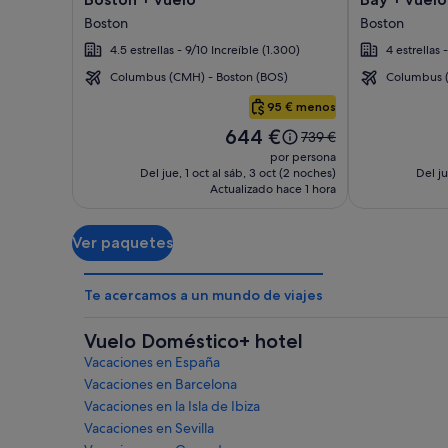
imágenes
imágenes
Boston
Boston
de
de
4.5 estrellas - 9/10 Increíble (1.300)
4 estrellas 
Fairmont
The
Copley
Colonnade
Columbus (CMH) - Boston (BOS)
Columbus (
Boston
Plaza,
Hotel
95 € menos
Boston
Back
El
644 €
El
739 €
Bay
precio
precio
por persona
es
era
Del jue, 1 oct al sáb, 3 oct (2 noches)
Del ju
de
Actualizado hace 1 hora
de
644 €
739 €,
consulta
Ver paquetes
más
información
sobre
Te acercamos a un mundo de viajes
la
tarifa
estándar.
Vuelo Doméstico+ hotel
Vacaciones en España
Vacaciones en Barcelona
Vacaciones en la Isla de Ibiza
Vacaciones en Sevilla