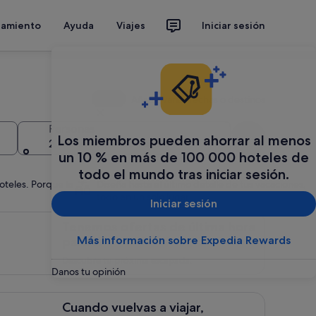
jamiento
Ayuda
Viajes
Iniciar sesión
Añadir varias fechas o destinos
Personas
Buscar
Los miembros pueden ahorrar al menos
2 personas, 1 habitación
un 10 % en más de 100 000 hoteles de
todo el mundo tras iniciar sesión.
oteles. Porque la
Diseña hasta el último detalle de tus vacaciones,
todo en un solo lugar.
Iniciar sesión
emos ofertas de &uacute;ltima hora para ti, <span style="fon
Tenemos ofertas de última hora
Más información sobre Expedia Rewards
para ti
Descubre tu próxima escapada.
Danos tu opinión
ndo vuelvas a viajar, estaremos aqu&iacute; para ti, Ideas e ins
Cuando vuelvas a viajar,