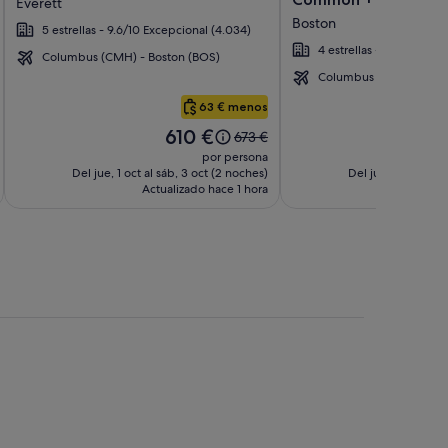
Everett
imágenes
imágenes
Boston
5 estrellas - 9.6/10 Excepcional (4.034)
de
de
4 estrellas - 9/10 Increíb
Encore
Hotel
Columbus (CMH) - Boston (BOS)
Boston
AKA
Columbus (CMH) - Bost
Harbor
Boston
63 € menos
Common
El
El
610 €
6
El
673 €
precio
pr
precio
por persona
es
es
era
Del jue, 1 oct al sáb, 3 oct (2 noches)
Del jue, 1 oct al s
de
d
Actualizado hace 1 hora
de
Actua
610 €
6
673 €,
ta
consulta
más
ación
información
sobre
la
tarifa
ar.
estándar.