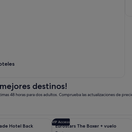
oteles
 mejores destinos!
imas 48 horas para dos adultos. Comprueba las actualizaciones de preci
nt Copley Plaza, Boston + vuelo y otros paquetes
 obtener más información sobre The Colonnade Hotel Back Bay
Galería
Haz clic para obtener más informació
VIP Access
ade Hotel Back
Eurostars The Boxer + vuelo
de