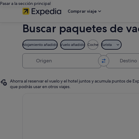
Pasar a la sección principal
Comprar viaje
Buscar paquetes de va
Alojamiento añadido
Vuelo añadido
Coche
Turista
Origen
Destino
Ahorra al reservar el vuelo y el hotel juntos y acumula puntos de 
que podrás usar en otros viajes.
Cancelación gratuita en la mayoría de los hoteles, Tu