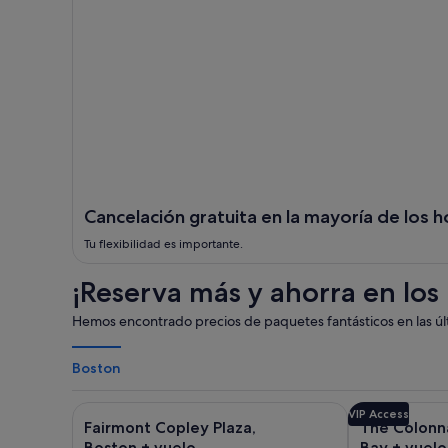
Cancelación gratuita en la mayoría de los h
Tu flexibilidad es importante.
¡Reserva más y ahorra en los
Hemos encontrado precios de paquetes fantásticos en las últ
Boston
Galería
Haz clic para obtener más información sobre Fairmo
Galería
Haz clic para
VIP Access
Fairmont Copley Plaza,
The Colonn
de
de
Boston + vuelo
Bay + vuelo