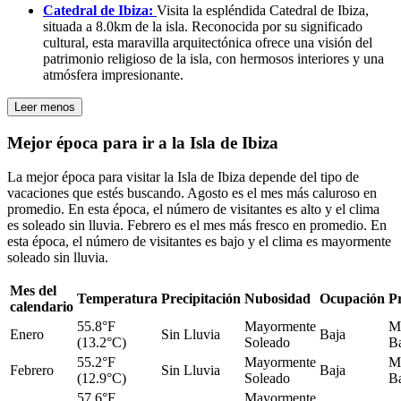
Catedral de Ibiza:
Visita la espléndida Catedral de Ibiza,
situada a 8.0km de la isla. Reconocida por su significado
cultural, esta maravilla arquitectónica ofrece una visión del
patrimonio religioso de la isla, con hermosos interiores y una
atmósfera impresionante.
Leer menos
Mejor época para ir a la Isla de Ibiza
La mejor época para visitar la Isla de Ibiza depende del tipo de
vacaciones que estés buscando. Agosto es el mes más caluroso en
promedio. En esta época, el número de visitantes es alto y el clima
es soleado sin lluvia. Febrero es el mes más fresco en promedio. En
esta época, el número de visitantes es bajo y el clima es mayormente
soleado sin lluvia.
Mes del
Temperatura
Precipitación
Nubosidad
Ocupación
Pr
calendario
55.8°F
Mayormente
M
Enero
Sin Lluvia
Baja
(13.2°C)
Soleado
B
55.2°F
Mayormente
M
Febrero
Sin Lluvia
Baja
(12.9°C)
Soleado
B
57.6°F
Mayormente