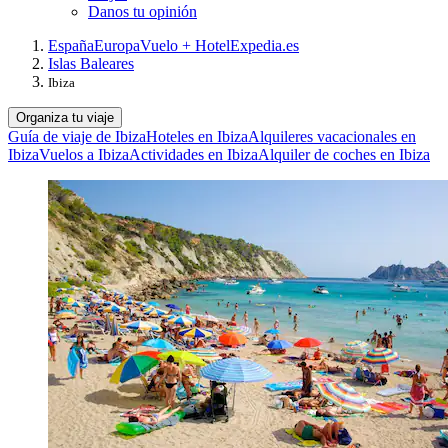
Danos tu opinión
España
Europa
Vuelo + Hotel
Expedia.es
Islas Baleares
Ibiza
Organiza tu viaje
Guía de viaje de Ibiza
Hoteles en Ibiza
Alquileres vacacionales en
Ibiza
Vuelos a Ibiza
Actividades en Ibiza
Alquiler de coches en Ibiza