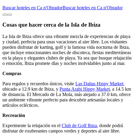
Buscar hoteles en Ca n'Obrador
Buscar hoteles en Ca n'Obrador
Cosas que hacer cerca de la Isla de Ibiza
La Isla de Ibiza ofrece una vibrante mezcla de experiencias de playa
y ciudad, perfecta para unas vacaciones al aire libre. Los visitantes
pueden disfrutar de karting, golf y la famosa vida nocturna de Ibiza,
que incluye emocionantes noches de discoteca, fiestas mediterráneas
en la playa y elegantes clubes de playa. Ya sea que busque relajación
o emoción, Ibiza promete días y noches inolvidables junto al mar.
Compras
Para regalos y recuerdos únicos, visite
Las Dalias Hippy Market
,
ubicado a 12.9 km de Ibiza, y
Punta Arabi Hippy Market
, a 14.5 km
de distancia. El Mercado de La Mola, más alejado a 37.0 km, ofrece
un ambiente vibrante perfecto para descubrir artesanías locales y
artículos eclécticos.
Recreación
Experimente la relajación en el
Club de Golf Ibiza
, donde podrá
disfrutar de exuberantes campos verdes y deportes al aire libre.