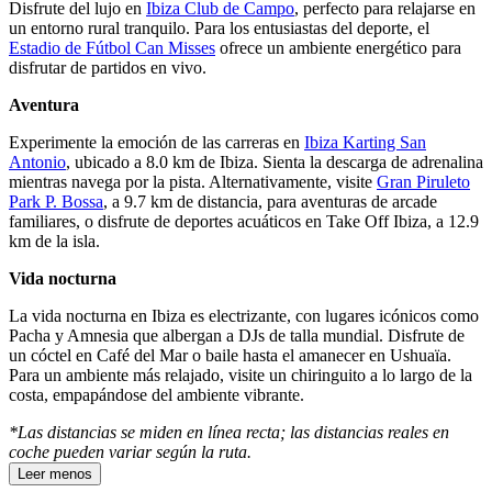
Disfrute del lujo en
Ibiza Club de Campo
, perfecto para relajarse en
un entorno rural tranquilo. Para los entusiastas del deporte, el
Estadio de Fútbol Can Misses
ofrece un ambiente energético para
disfrutar de partidos en vivo.
Aventura
Experimente la emoción de las carreras en
Ibiza Karting San
Antonio
, ubicado a 8.0 km de Ibiza. Sienta la descarga de adrenalina
mientras navega por la pista. Alternativamente, visite
Gran Piruleto
Park P. Bossa
, a 9.7 km de distancia, para aventuras de arcade
familiares, o disfrute de deportes acuáticos en Take Off Ibiza, a 12.9
km de la isla.
Vida nocturna
La vida nocturna en Ibiza es electrizante, con lugares icónicos como
Pacha y Amnesia que albergan a DJs de talla mundial. Disfrute de
un cóctel en Café del Mar o baile hasta el amanecer en Ushuaïa.
Para un ambiente más relajado, visite un chiringuito a lo largo de la
costa, empapándose del ambiente vibrante.
*Las distancias se miden en línea recta; las distancias reales en
coche pueden variar según la ruta.
Leer menos