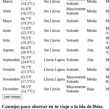
Marzo
Sin Lluvia
Media
M
(14.2°C)
Soleado
61.0°F
Mayormente
Abril
Sin Lluvia
Media
M
(16.1°C)
Soleado
66.7°F
Mayo
Sin Lluvia
Soleado
Media
M
(19.3°C)
73.9°F
M
Junio
Sin Lluvia
Soleado
Media
(23.3°C)
Al
79.5°F
M
Julio
Sin Lluvia
Soleado
Alta
(26.4°C)
Al
80.4°F
M
Agosto
Sin Lluvia
Soleado
Alta
(26.9°C)
Al
76.3°F
Septiembre
Lluvia Ligera
Soleado
Alta
M
(24.6°C)
70.7°F
Octubre
Lluvia Ligera
Soleado
Media
M
(21.5°C)
63.5°F
Mayormente
M
Noviembre
Lluvia Ligera
Media
(17.5°C)
Soleado
B
58.5°F
Mayormente
Diciembre
Sin Lluvia
Baja
M
(14.7°C)
Soleado
Leer menos
Consejos para ahorrar en tu viaje a la isla de Ibiza