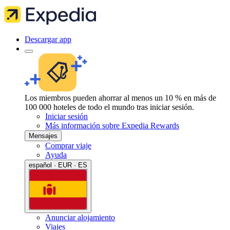
Descargar app
Los miembros pueden ahorrar al menos un 10 % en más de
100 000 hoteles de todo el mundo tras iniciar sesión.
Iniciar sesión
Más información sobre Expedia Rewards
Mensajes
Comprar viaje
Ayuda
español · EUR · ES
Anunciar alojamiento
Viajes