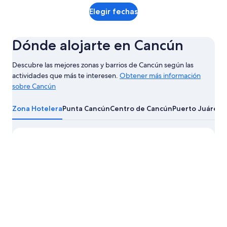
Elegir fechas
Dónde alojarte en Cancún
Descubre las mejores zonas y barrios de Cancún según las
actividades que más te interesen.
Obtener más información
sobre Cancún
Obtener
más
Zona Hotelera
Punta Cancún
Centro de Cancún
Puerto Juárez
L
información
sobre
Cancún