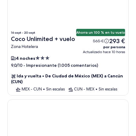
Ahorra un 100 % en tu vuelo
16 sept - 20 sept
Coco Unlimited + vuelo
293 €
565 €
Zona Hotelera
por persona
Actualizado hace 10 horas
Alojamiento
4 noches
de
-
Impresionante (1.005 comentarios)
9,0/10
3.0 estrellas
Ida y vuelta
•
De Ciudad de México (MEX) a Cancún
(CUN)
MEX - CUN
•
Sin escalas
CUN - MEX
•
Sin escalas
Antera Hotel & Residences