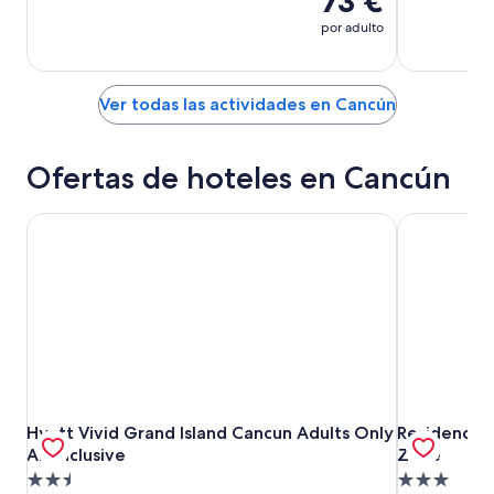
73 €
por adulto
Ver todas las actividades en Cancún
Ofertas de hoteles en Cancún
Hyatt Vivid Grand Island Cancun Adults Only All-Inclusive
Residence I
Hyatt Vivid Grand Island Cancun Adults Only All-Inclusive
Residence I
Hyatt Vivid Grand Island Cancun Adults Only
Residence I
All-Inclusive
Zone
Alojamiento
Alojamiento