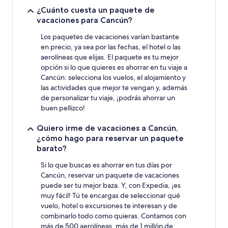
estancia
¿Cuánto cuesta un paquete de
de
vacaciones para Cancún?
1 noche
y
Los paquetes de vacaciones varían bastante
2 adultos.
en precio, ya sea por las fechas, el hotel o las
Los
aerolíneas que elijas. El paquete es tu mejor
precios
opción si lo que quieres es ahorrar en tu viaje a
y
Cancún: selecciona los vuelos, el alojamiento y
la
las actividades que mejor te vengan y, además
disponibilidad
de personalizar tu viaje, ¡podrás ahorrar un
están
sujetos
buen pellizco!
a
cambios.
Quiero irme de vacaciones a Cancún,
Pueden
¿cómo hago para reservar un paquete
aplicarse
barato?
términos
y
Si lo que buscas es ahorrar en tus días por
condiciones
Cancún, reservar un paquete de vacaciones
adicionales.
puede ser tu mejor baza. Y, con Expedia, ¡es
muy fácil! Tú te encargas de seleccionar qué
vuelo, hotel o excursiones te interesan y de
combinarlo todo como quieras. Contamos con
más de 500 aerolíneas, más de 1 millón de