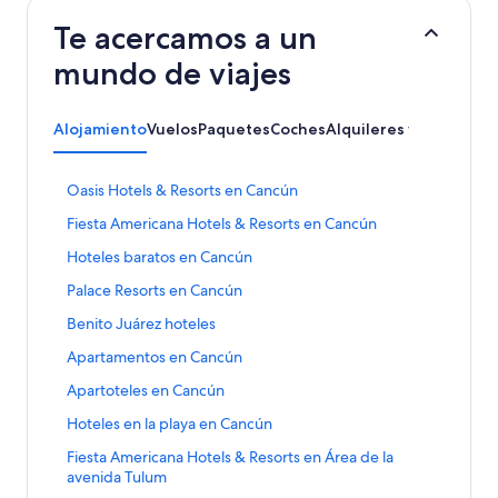
Te acercamos a un
mundo de viajes
Alojamiento
Vuelos
Paquetes
Coches
Alquileres vacacionale
E
Oasis Hotels & Resorts en Cancún
n
E
Fiesta Americana Hotels & Resorts en Cancún
l
n
a
E
Hoteles baratos en Cancún
l
c
n
a
e
E
Palace Resorts en Cancún
l
c
q
n
a
e
E
Benito Juárez hoteles
u
l
c
q
n
e
a
e
E
Apartamentos en Cancún
u
l
a
c
q
n
e
a
b
e
E
Apartoteles en Cancún
u
l
a
c
r
q
n
e
a
b
e
E
Hoteles en la playa en Cancún
e
u
l
a
c
r
q
n
l
e
a
b
e
E
Fiesta Americana Hotels & Resorts en Área de la
e
u
l
a
a
c
r
q
n
avenida Tulum
l
e
a
p
b
e
e
u
l