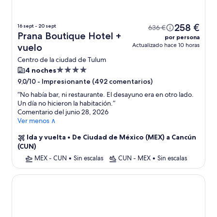
258 €
16 sept - 20 sept
636 €
Prana Boutique Hotel +
por persona
Actualizado hace 10 horas
vuelo
Centro de la ciudad de Tulum
Alojamiento
4 noches
de
-
Impresionante (492 comentarios)
9,0/10
4.0 estrellas
“
No había bar, ni restaurante. El desayuno era en otro lado.
Un día no hicieron la habitación.
”
Comentario del junio 28, 2026
Ver menos ∧
Ida y vuelta
•
De Ciudad de México (MEX) a Cancún
(CUN)
MEX - CUN
•
Sin escalas
CUN - MEX
•
Sin escalas
Coco Unlimited