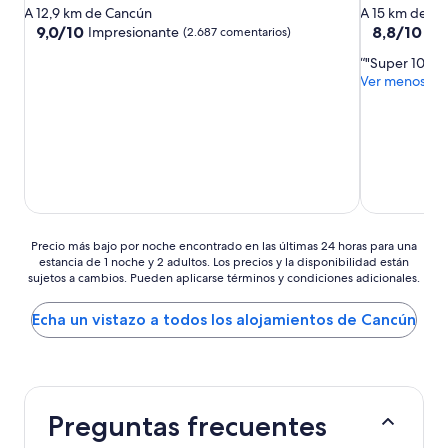
de
de
A 12,9 km de Cancún
A 15 km de C
2.5 estrellas
3.0 estrellas
9.0
8.8
9,0/10
8,8/10
Impresionante
Exc
(2.687 comentarios)
sobre
sobre
"Super 10/10
10,
10,
Ver menos
Impresionante,
Excelente,
(2.687 comentarios)
(2.784 come
Precio
Precio más bajo por noche encontrado en las últimas 24 horas para una
estancia de 1 noche y 2 adultos. Los precios y la disponibilidad están
más
sujetos a cambios. Pueden aplicarse términos y condiciones adicionales.
bajo
por
noche
Echa un vistazo a todos los alojamientos de Cancún
encontrado
en
las
últimas
24 horas
Preguntas frecuentes
para
una