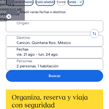
Alojamiento añadido
Vuelo añadido
Coche
Turista
juntos y
consigue un
Añadir varias fechas o destinos
descuento
mejor
Origen
Destino
Fechas
Personas
Buscar
Organiza, reserva y viaja
con seguridad