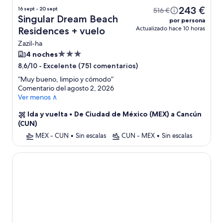
243 €
16 sept - 20 sept
516 €
Singular Dream Beach
por persona
Actualizado hace 10 horas
Residences + vuelo
Zazil-ha
Alojamiento
4 noches
de
-
Excelente (751 comentarios)
8,6/10
3.0 estrellas
“
Muy bueno, limpio y cómodo
”
Comentario del agosto 2, 2026
Ver menos ∧
Ida y vuelta
•
De Ciudad de México (MEX) a Cancún
(CUN)
MEX - CUN
•
Sin escalas
CUN - MEX
•
Sin escalas
Prana Boutique Hotel