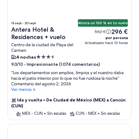
Ahorra un 100 % en tu vuelo
16 sept - 20 sept
Antera Hotel &
296 €
562 €
Residences + vuelo
por persona
Actualizado hace 10 horas
Centro de la ciudad de Playa del
Carmen
Alojamiento
4 noches
de
-
Impresionante (1.074 comentarios)
9,0/10
3.5 estrellas
“
Los departamentos son amplios, limpios y el nuestro daba
hacia el patio interior por lo que no fue ruidosa la noche
”
Comentario del agosto 2, 2026
Ver menos ∧
Ida y vuelta
•
De Ciudad de México (MEX) a Cancún
(CUN)
MEX - CUN
•
Sin escalas
CUN - MEX
•
Sin escalas
Quinta Margarita, Boho Chic Hotel