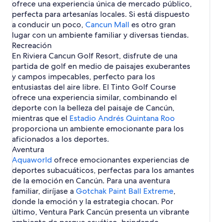
ofrece una experiencia única de mercado público,
a
o
a
s
d
a
e
a
s
d
e
n
l
l
r
n
h
e
perfecta para artesanías locales. Si está dispuesto
n
r
n
e
s
c
e
P
t
a
o
h
a conducir un poco,
c
c
c
5
Cancun Mall
es otro gran
e
o
j
u
u
s
t
u
ú
i
ú
e
lugar con un ambiente familiar y diversas tiendas.
n
n
o
e
g
e
e
é
n
a
n
s
Recreación
C
s
s
r
a
n
l
s
l
t
a
e
t
En Riviera Cancun Golf Resort, disfrute de una
t
s
C
e
p
P
r
n
r
u
partida de golf en medio de paisajes exuberantes
o
a
s
e
l
e
c
j
r
C
n
e
d
y campos impecables, perfecto para los
a
l
ú
e
í
a
c
n
e
entusiastas del aire libre. El Tinto Golf Course
z
l
n
e
s
n
ú
C
s
a
a
ofrece una experiencia similar, combinando el
n
t
c
n
a
e
L
s
deporte con la belleza del paisaje de Cancún,
C
i
ú
n
n
a
e
a
c
mientras que el
Estadio Andrés Quintana Roo
n
c
C
s
n
n
o
proporciona un ambiente emocionante para los
M
ú
a
A
C
c
s
a
n
n
aficionados a los deportes.
m
a
ú
e
r
c
Aventura
é
n
n
n
i
ú
r
c
Aquaworld
ofrece emocionantes experiencias de
C
n
n
i
ú
deportes subacuáticos, perfectas para los amantes
a
a
c
n
n
de la emoción en Cancún. Para una aventura
T
a
c
familiar, diríjase a
o
Gotchak Paint Ball Extreme
,
s
ú
w
donde la emoción y la estrategia chocan. Por
n
n
último, Ventura Park Cancún presenta un vibrante
C