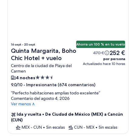
Ahorra un 100 % en tu vuelo
16 sept - 20 sept
Quinta Margarita, Boho
252 €
470 €
Chic Hotel + vuelo
por persona
Actualizado hace 10 horas
Centro de la ciudad de Playa del
Carmen
Alojamiento
4 noches
de
-
Impresionante (674 comentarios)
9,0/10
3.5 estrellas
“
Perfecto habitaciones amplias todo excelente
”
Comentario del agosto 4, 2026
Ver menos ∧
Ida y vuelta
•
De Ciudad de México (MEX) a Cancún
(CUN)
MEX - CUN
•
Sin escalas
CUN - MEX
•
Sin escalas