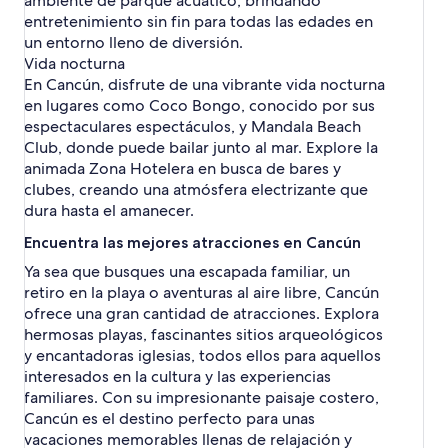
ambiente de parque acuático, brindando
e
entretenimiento sin fin para todas las edades en
n
un entorno lleno de diversión.
t
Vida nocturna
e
r
En Cancún, disfrute de una vibrante vida nocturna
en lugares como Coco Bongo, conocido por sus
espectaculares espectáculos, y Mandala Beach
Club, donde puede bailar junto al mar. Explore la
animada Zona Hotelera en busca de bares y
clubes, creando una atmósfera electrizante que
dura hasta el amanecer.
Encuentra las mejores atracciones en Cancún
Ya sea que busques una escapada familiar, un
retiro en la playa o aventuras al aire libre, Cancún
ofrece una gran cantidad de atracciones. Explora
hermosas playas, fascinantes sitios arqueológicos
y encantadoras iglesias, todos ellos para aquellos
interesados en la cultura y las experiencias
familiares. Con su impresionante paisaje costero,
Cancún es el destino perfecto para unas
vacaciones memorables llenas de relajación y