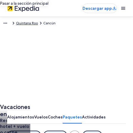
Pasar a la sección principal
Descargar app
Quintana Roo
Cancún
Vacaciones
en Cancún
Alojamientos
Vuelos
Coches
Paquetes
Actividades
Reserva
hotel + vuelo
o coche