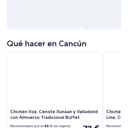
Qué hacer en Cancún
Chichén Itzá, Cenote Xunáan y Valladolid con Almuerzo Tra
Chichén Itz
Chichén Itzá, Cenote Xunáan y Valladolid
Chichén I
con Almuerzo Tradicional Buffet
Line, Coci
Recomendado por el
88
% de viajeros
Recomendado