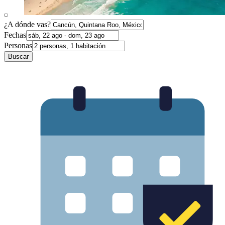
¿A dónde vas?
Fechas
Personas
Buscar