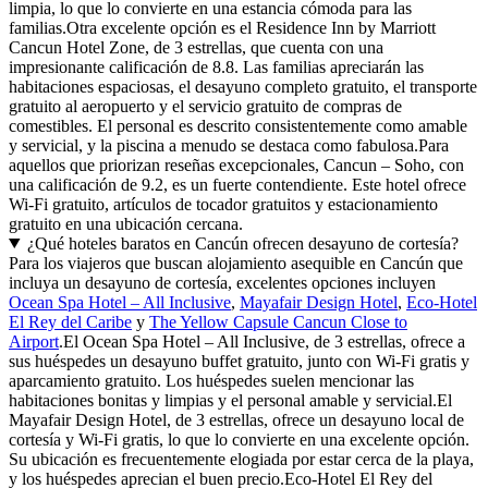
limpia, lo que lo convierte en una estancia cómoda para las
familias.Otra excelente opción es el Residence Inn by Marriott
Cancun Hotel Zone, de 3 estrellas, que cuenta con una
impresionante calificación de 8.8. Las familias apreciarán las
habitaciones espaciosas, el desayuno completo gratuito, el transporte
gratuito al aeropuerto y el servicio gratuito de compras de
comestibles. El personal es descrito consistentemente como amable
y servicial, y la piscina a menudo se destaca como fabulosa.Para
aquellos que priorizan reseñas excepcionales, Cancun – Soho, con
una calificación de 9.2, es un fuerte contendiente. Este hotel ofrece
Wi-Fi gratuito, artículos de tocador gratuitos y estacionamiento
gratuito en una ubicación cercana.
¿Qué hoteles baratos en Cancún ofrecen desayuno de cortesía?
Para los viajeros que buscan alojamiento asequible en Cancún que
incluya un desayuno de cortesía, excelentes opciones incluyen
Ocean Spa Hotel – All Inclusive
,
Mayafair Design Hotel
,
Eco-Hotel
El Rey del Caribe
y
The Yellow Capsule Cancun Close to
Airport
.El Ocean Spa Hotel – All Inclusive, de 3 estrellas, ofrece a
sus huéspedes un desayuno buffet gratuito, junto con Wi-Fi gratis y
aparcamiento gratuito. Los huéspedes suelen mencionar las
habitaciones bonitas y limpias y el personal amable y servicial.El
Mayafair Design Hotel, de 3 estrellas, ofrece un desayuno local de
cortesía y Wi-Fi gratis, lo que lo convierte en una excelente opción.
Su ubicación es frecuentemente elogiada por estar cerca de la playa,
y los huéspedes aprecian el buen precio.Eco-Hotel El Rey del