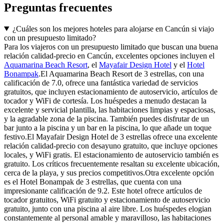
Preguntas frecuentes
¿Cuáles son los mejores hoteles para alojarse en Cancún si viajo
con un presupuesto limitado?
Para los viajeros con un presupuesto limitado que buscan una buena
relación calidad-precio en Cancún, excelentes opciones incluyen el
Aquamarina Beach Resort
, el
Mayafair Design Hotel
y el
Hotel
Bonampak
.El Aquamarina Beach Resort de 3 estrellas, con una
calificación de 7.0, ofrece una fantástica variedad de servicios
gratuitos, que incluyen estacionamiento de autoservicio, artículos de
tocador y WiFi de cortesía. Los huéspedes a menudo destacan la
excelente y servicial plantilla, las habitaciones limpias y espaciosas,
y la agradable zona de la piscina. También puedes disfrutar de un
bar junto a la piscina y un bar en la piscina, lo que añade un toque
festivo.El Mayafair Design Hotel de 3 estrellas ofrece una excelente
relación calidad-precio con desayuno gratuito, que incluye opciones
locales, y WiFi gratis. El estacionamiento de autoservicio también es
gratuito. Los críticos frecuentemente resaltan su excelente ubicación,
cerca de la playa, y sus precios competitivos.Otra excelente opción
es el Hotel Bonampak de 3 estrellas, que cuenta con una
impresionante calificación de 9.2. Este hotel ofrece artículos de
tocador gratuitos, WiFi gratuito y estacionamiento de autoservicio
gratuito, junto con una piscina al aire libre. Los huéspedes elogian
constantemente al personal amable y maravilloso, las habitaciones