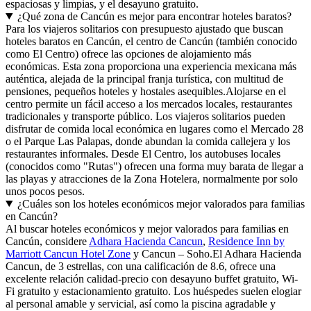
espaciosas y limpias, y el desayuno gratuito.
¿Qué zona de Cancún es mejor para encontrar hoteles baratos?
Para los viajeros solitarios con presupuesto ajustado que buscan
hoteles baratos en Cancún, el centro de Cancún (también conocido
como El Centro) ofrece las opciones de alojamiento más
económicas. Esta zona proporciona una experiencia mexicana más
auténtica, alejada de la principal franja turística, con multitud de
pensiones, pequeños hoteles y hostales asequibles.Alojarse en el
centro permite un fácil acceso a los mercados locales, restaurantes
tradicionales y transporte público. Los viajeros solitarios pueden
disfrutar de comida local económica en lugares como el Mercado 28
o el Parque Las Palapas, donde abundan la comida callejera y los
restaurantes informales. Desde El Centro, los autobuses locales
(conocidos como "Rutas") ofrecen una forma muy barata de llegar a
las playas y atracciones de la Zona Hotelera, normalmente por solo
unos pocos pesos.
¿Cuáles son los hoteles económicos mejor valorados para familias
en Cancún?
Al buscar hoteles económicos y mejor valorados para familias en
Cancún, considere
Adhara Hacienda Cancun
,
Residence Inn by
Marriott Cancun Hotel Zone
y Cancun – Soho.El Adhara Hacienda
Cancun, de 3 estrellas, con una calificación de 8.6, ofrece una
excelente relación calidad-precio con desayuno buffet gratuito, Wi-
Fi gratuito y estacionamiento gratuito. Los huéspedes suelen elogiar
al personal amable y servicial, así como la piscina agradable y