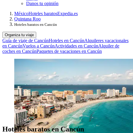
Danos tu opinión
México
Hoteles baratos
Expedia.es
Quintana Roo
Hoteles baratos en Cancún
Organiza tu viaje
Guía de viaje de Cancún
Hoteles en Cancún
Alquileres vacacionales
en Cancún
Vuelos a Cancún
Actividades en Cancún
Alquiler de
coches en Cancún
Paquetes de vacaciones en Cancún
Hoteles baratos en Cancún