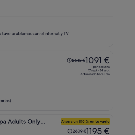
2067 €,
ahora
es
de
1014 €
, y tuve problemas con el internet y TV
por
persona
El
1091 €
2642 €
precio
por persona
era
17 sept - 24 sept
Actualizado hace 1 día
de
2642 €,
ahora
es
arios)
de
1091 €
por
persona
pa Adults Only
Ahorra un 100 % en tu vuelo
El
1195 €
2609 €
precio