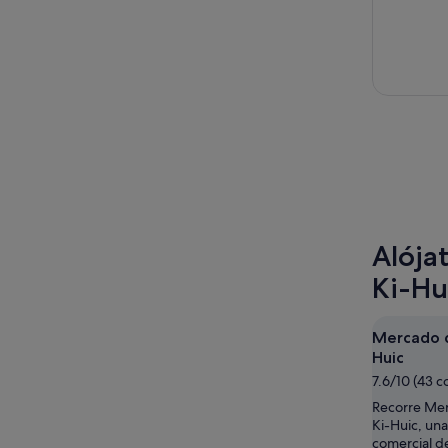
Alója
Ki-Hu
Mercado d
Huic
7.6/10 (43 c
Recorre Mer
Ki-Huic, una
comercial d