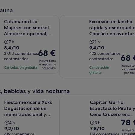
68 €
73 €
comentarios
comentarios
de
de
por
por
fauna
7 horas
12 horas
adulto
adulto
Isla Mujeres con snorkel-Almuerzo opcional, barra libre y trasl
Excursión en lancha rápida y esnór
Catamarán Isla
Excursión en lancha
Mujeres con snorkel-
rápida y esnórquel 
Almuerzo opcional,
Cancún una aventur
barra libre y traslad...
en la selva
La
La
7 h
2 h
8.4
9.4
8,4/10
9,4/10
duración
duración
El
68 €
sobre
3.013 comentarios
sobre
422 comentarios
de
de
El
68 
precio
contrastados
contrastados
10
10
la
la
incluye tasas
precio
es
e impuestos
con
con
incluye ta
actividad
actividad
Cancelación gratuita
Cancelación
es
por adulto
de
e impues
3013
422
gratuita
es
es
por adu
de
68 €
comentarios
comentarios
de
de
68 €
por
7 horas
2 horas
por
adulto
, bebidas y vida nocturna
adulto
icana Xoxi: Degustación de un menú tradicional y barra libre de
Capitán Garfio: Espectáculo Pirat
Fiesta mexicana Xoxi:
Capitán Garfio:
Degustación de un
Espectáculo Pirata 
menú tradicional y
Cena Crucero en
El
78 
barra libre de t...
Cancún
La
La
4 h
3 h
precio
9.2
7.8
9,2/10
7,8/10
duración
duración
incluye ta
es
sobre
419 comentarios
sobre
114 comentarios
e impues