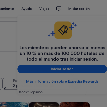
jamiento
Ayuda
Viajes
Iniciar sesión
Organiza tu viaje
Los miembros pueden ahorrar al menos
un 10 % en más de 100 000 hoteles de
todo el mundo tras iniciar sesión.
Iniciar sesión
Añadir varias fechas o destinos
Personas
Más información sobre Expedia Rewards
Buscar
2 personas, 1 habitación
Danos tu opinión
n una pestaña nueva
 abre en una pestaña nueva
Se abre en una pestaña nueva
Se abre en 
Se a
lora y fauna
Comidas, bebidas y vida nocturna
Aventuras y al aire libre
Visitas pr