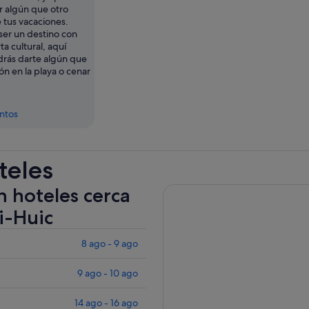
r algún que otro
 tus vacaciones.
er un destino con
ta cultural, aquí
rás darte algún que
n en la playa o cenar
entos
teles
n hoteles cerca
i-Huic
8 ago - 9 ago
9 ago - 10 ago
14 ago - 16 ago