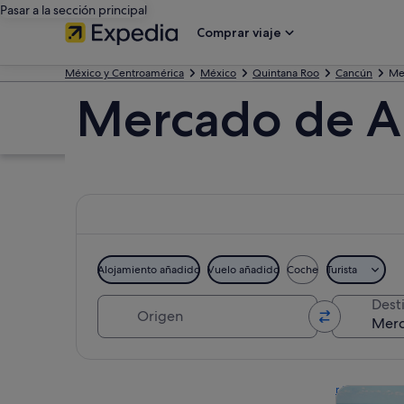
Pasar a la sección principal
Comprar viaje
México y Centroamérica
México
Quintana Roo
Cancún
Me
Mercado de Ar
Alojamiento añadido
Vuelo añadido
Coche
Turista
Origen
Dest
Ver mapa
Visitas gu