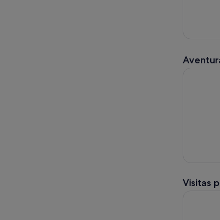
Aventura
ATV, Tirol
Visitas 
Las joyas 