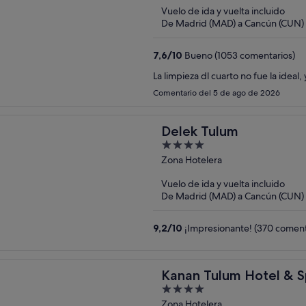
Vuelo de ida y vuelta incluido
De Madrid (MAD) a Cancún (CUN)
7,6
/
10
Bueno (1053 comentarios)
La limpieza dl cuarto no fue la ideal
Comentario del 5 de ago de 2026
Delek Tulum
4
out
Zona Hotelera
of
Vuelo de ida y vuelta incluido
5
De Madrid (MAD) a Cancún (CUN)
9,2
/
10
¡Impresionante! (370 coment
Kanan Tulum Hotel & S
4
Playground
out
Zona Hotelera