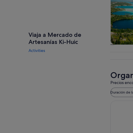
Viaja a Mercado de
Artesanías Ki-Huic
Visitas gu
Activities
excursio
un d
Organ
Precios enco
Duración de l