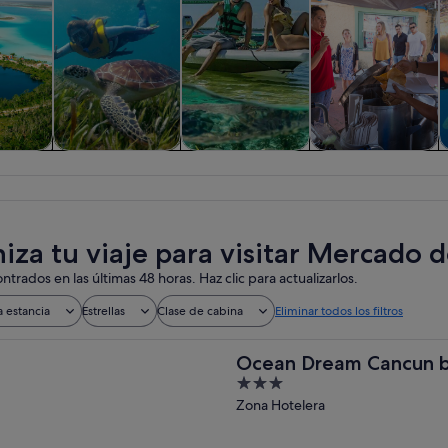
iadas y
Actividades
Visitas acuáticas y
Historia y cultura
F
nes de
acuáticas
cruceros
ía
iza tu viaje para visitar Mercado d
ntrados en las últimas 48 horas. Haz clic para actualizarlos.
a estancia
Estrellas
Clase de cabina
Eliminar todos los filtros
Ocean Dream Cancun b
3
out
Zona Hotelera
of
5