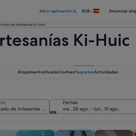
•
Abrir aplicación
EUR
Anunciar alo
rcado de Artesanías Ki-Huic
tesanías Ki-Huic
Alojamientos
Vuelos
Coches
Paquetes
Actividades
ino
Fechas
vie., 28 ago. - lun., 31 ago.
Se abre en una pestaña nueva
Se abre en una pestaña nueva
Se abre e
Se
iadas y excursiones de un día
Actividades acuáticas
Visitas acuáticas y cruceros
Historia y cultura
F