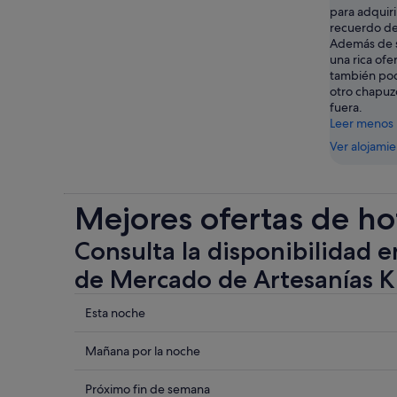
para adquiri
recuerdo de
Además de s
una rica ofer
también pod
otro chapuzó
fuera.
Leer menos
Ver alojami
Mejores ofertas de ho
Consulta la disponibilidad e
de Mercado de Artesanías K
Comprueba
Esta noche
los
precios
Comprueba
Mañana por la noche
cerca
los
de
precios
Comprueba
Próximo fin de semana