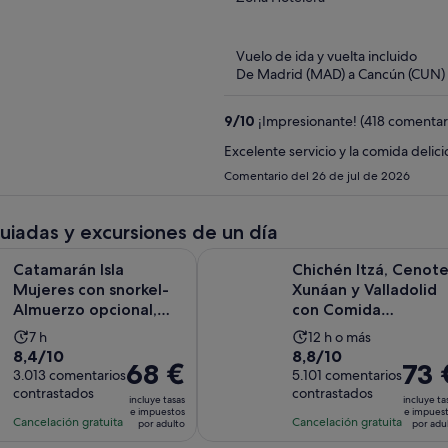
of
5
Vuelo de ida y vuelta incluido
De Madrid (MAD) a Cancún (CUN)
9
/
10
¡Impresionante! (418 comentar
Excelente servicio y la comida delici
Comentario del 26 de jul de 2026
guiadas y excursiones de un día
Isla Mujeres con snorkel-Almuerzo opcional, barra libre y trasl
Chichén Itzá, Cenote Xunáan y Val
Catamarán Isla
Chichén Itzá, Cenot
Mujeres con snorkel-
Xunáan y Valladolid
Almuerzo opcional,
con Comida
barra libre y traslad...
Tradicional Buffet
La
La
7 h
12 h o más
8.4
8.8
8,4/10
8,8/10
duración
duración
El
68 €
El
73 
sobre
3.013 comentarios
sobre
5.101 comentarios
de
de
precio
precio
contrastados
contrastados
10
10
la
la
incluye tasas
incluye ta
es
es
e impuestos
e impues
con
con
actividad
actividad
Cancelación gratuita
Cancelación gratuita
por adulto
por adu
de
de
3013
5101
es
es