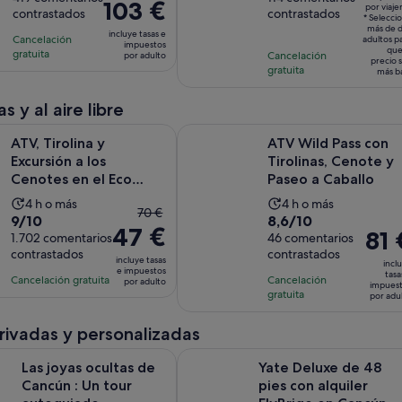
de
de
El
103 €
por viaje
de
contrastados
contrastados
10
10
la
la
* Selecci
precio
78 €
más de 
con
con
incluye tasas e
actividad
actividad
Cancelación
es
adultos p
impuestos
por
que
419
114
gratuita
es
Cancelación
es
por adulto
de
precio 
viajer
gratuita
comentarios
comentarios
más b
de
de
103 €
4 horas
3 horas
por
s y al aire libre
adulto
ina y Excursión a los Cenotes en el Eco Parque Extreme Adventu
ATV Wild Pass con Tirolinas, Cenot
ATV, Tirolina y
ATV Wild Pass con
Excursión a los
Tirolinas, Cenote y
Cenotes en el Eco
Paseo a Caballo
Parque Extreme
La
La
4 h o más
4 h o más
El
70 €
Adventurin...
9.0
8.6
9/10
8,6/10
duración
duración
47 €
precio
El
81 
sobre
1.702 comentarios
sobre
46 comentarios
de
de
anterior
preci
contrastados
contrastados
10
10
la
la
incluye tasas
incl
era
es
e impuestos
con
con
tasa
actividad
actividad
Cancelación gratuita
Cancelación
por adulto
de
impues
de
1702
46
gratuita
es
es
por adu
70 €
81 €
comentarios
comentarios
de
de
y
por
privadas y personalizadas
4 horas
4 horas
el
adult
Se abre en una pestaña
ocultas de Cancún : Un tour autoguiado
Yate Deluxe de 48 pies con alquile
actual
Las joyas ocultas de
Yate Deluxe de 48
es
Cancún : Un tour
pies con alquiler
de