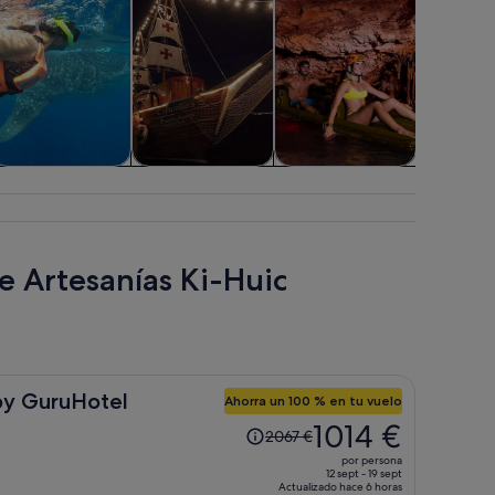
lora y fauna
Comidas,
Aventuras y al
Visitas pr
bebidas y vida
aire libre
persona
nocturna
e Artesanías Ki-Huic
y GuruHotel
Ahorra un 100 % en tu vuelo
El
1014 €
2067 €
precio
por persona
era
12 sept - 19 sept
Actualizado hace 6 horas
de