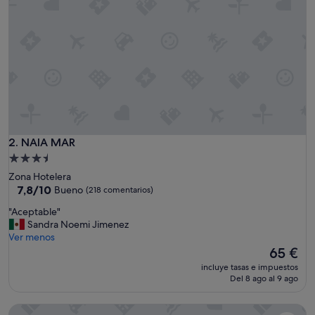
r
e
w
i
t
h
m
y
f
a
m
i
NAIA MAR
2. NAIA MAR
l
Alojamiento
y
de
Zona Hotelera
,
3.5 estrellas
7.8
7,8/10
Bueno
(218 comentarios)
w
sobre
e
"
"Aceptable"
10,
a
A
Sandra Noemi Jimenez
Bueno,
l
c
Ver menos
(218 comentarios)
l
e
El
65 €
h
p
precio
a
incluye tasas e impuestos
t
actual
Del 8 ago al 9 ago
d
a
es
a
b
de
l
Ventanas al Paraiso Apartments Cancun
l
65 €