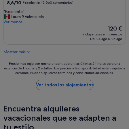
3.5 estrellas
8.6
w
8,6/10
Excelente
(2.060 comentarios)
o
sobre
a
d
"
"Excelente"
10,
s
e
E
Laura R Valenzuela
Excelente,
n
l
x
Ver menos
(2.060 comentarios)
o
a
c
El
120 €
t
d
e
precio
b
o
incluye tasas e impuestos
l
actual
a
Del 24 ago al 25 ago
,
e
es
d
a
n
de
.
l
Mostrar más
t
120 €
W
a
e
e
o
"
Precio
Precio más bajo por noche encontrado en las últimas 24 horas para una
h
r
estancia de 1 noche y 2 adultos. Los precios y la disponibilidad están sujetos a
más
a
i
cambios. Pueden aplicarse términos y condiciones adicionales.
bajo
d
l
por
a
l
noche
Ver todos los alojamientos
v
a
encontrado
e
d
en
r
e
las
y
l
últimas
g
Encuentra alquileres
m
24 horas
o
a
para
vacacionales que se adapten a
o
r
una
d
t
tu estilo
estancia
r
s