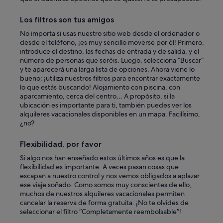
n
o
'
s
t
Los filtros son tus amigos
h
l
a
No importa si usas nuestro sitio web desde el ordenador o
i
s
desde el teléfono, ¡es muy sencillo moverse por él! Primero,
k
t
introduce el destino, las fechas de entrada y de salida, y el
e
a
número de personas que seréis. Luego, selecciona “Buscar”
w
m
y te aparecerá una larga lista de opciones. Ahora viene lo
a
a
bueno: ¡utiliza nuestros filtros para encontrar exactamente
s
s
lo que estás buscando! Alojamiento con piscina, con
t
t
aparcamiento, cerca del centro… A propósito, si la
h
a
ubicación es importante para ti, también puedes ver los
e
r
alquileres vacacionales disponibles en un mapa. Facilísimo,
a
d
¿no?
p
e
p
p
Flexibilidad, por favor
o
a
i
r
Si algo nos han enseñado estos últimos años es que la
n
a
flexibilidad es importante. A veces pasan cosas que
t
d
escapan a nuestro control y nos vemos obligados a aplazar
m
i
ese viaje soñado. Como somos muy conscientes de ello,
e
s
muchos de nuestros alquileres vacacionales permiten
n
f
cancelar la reserva de forma gratuita. ¡No te olvides de
t
r
seleccionar el filtro “Completamente reembolsable”!
I
u