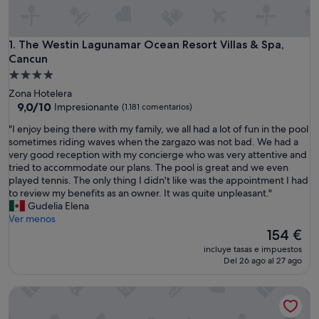
The Westin Lagunamar Ocean Resort Villas & Spa, Cancun
1. The Westin Lagunamar Ocean Resort Villas & Spa,
Cancun
Alojamiento
de
Zona Hotelera
4.0 estrellas
9.0
9,0/10
Impresionante
(1.181 comentarios)
sobre
"
"I enjoy being there with my family, we all had a lot of fun in the pool
10,
I
sometimes riding waves when the zargazo was not bad. We had a
Impresionante,
e
very good reception with my concierge who was very attentive and
(1.181 comentarios)
n
tried to accommodate our plans. The pool is great and we even
j
played tennis. The only thing I didn't like was the appointment I had
o
to review my benefits as an owner. It was quite unpleasant."
y
Gudelia Elena
b
Ver menos
e
El
154 €
i
precio
incluye tasas e impuestos
n
actual
Del 26 ago al 27 ago
g
es
t
de
NAIA MAR
h
154 €
e