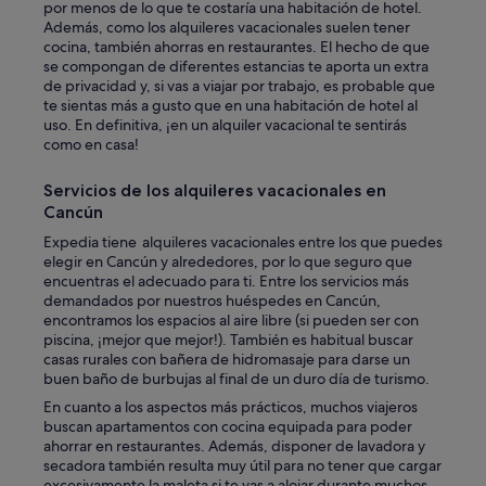
o
por menos de lo que te costaría una habitación de hotel.
p
s
Además, como los alquileres vacacionales suelen tener
o
m
cocina, también ahorras en restaurantes. El hecho de que
o
u
se compongan de diferentes estancias te aporta un extra
l
y
de privacidad y, si vas a viajar por trabajo, es probable que
i
r
te sientas más a gusto que en una habitación de hotel al
s
i
uso. En definitiva, ¡en un alquiler vacacional te sentirás
g
c
como en casa!
r
o
e
s
Servicios de los alquileres vacacionales en
a
.
Cancún
t
E
a
l
Expedia tiene alquileres vacacionales entre los que puedes
n
a
elegir en Cancún y alrededores, por lo que seguro que
d
n
encuentras el adecuado para ti. Entre los servicios más
w
f
demandados por nuestros huéspedes en Cancún,
e
i
encontramos los espacios al aire libre (si pueden ser con
e
t
piscina, ¡mejor que mejor!). También es habitual buscar
v
r
casas rurales con bañera de hidromasaje para darse un
e
i
buen baño de burbujas al final de un duro día de turismo.
n
o
En cuanto a los aspectos más prácticos, muchos viajeros
p
n
buscan apartamentos con cocina equipada para poder
l
m
ahorrar en restaurantes. Además, disponer de lavadora y
a
u
secadora también resulta muy útil para no tener que cargar
y
y
excesivamente la maleta si te vas a alojar durante muchos
e