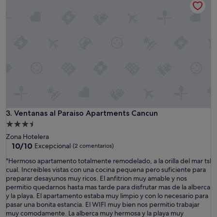
o
e
t
"
o
f
f
u
n
i
n
t
h
e
p
Ventanas al Paraiso Apartments Cancun
3. Ventanas al Paraiso Apartments Cancun
o
o
Alojamiento
l
de
Zona Hotelera
s
3.5 estrellas
10.0
10/10
Excepcional
(2 comentarios)
o
sobre
m
"
"Hermoso apartamento totalmente remodelado, a la orilla del mar tsl
10,
e
H
cual. Increibles vistas con una cocina pequena pero suficiente para
Excepcional,
t
e
preparar desayunos muy ricos. El anfitrion muy amable y nos
(2 comentarios)
i
r
permitio quedarnos hasta mas tarde para disfrutar mas de la alberca
m
m
y la playa. El apartamento estaba muy limpio y con lo necesario para
e
o
pasar una bonita estancia. El WIFI muy bien nos permitio trabajar
s
s
muy comodamente. La alberca muy hermosa y la playa muy