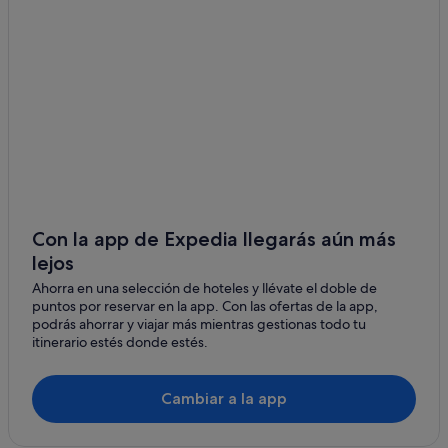
t
m
Campings de caravanas en Cancún
.
p
"
i
Hoteles con spa en Cancún
o
Fiesta Americana Hotels & Resorts en Área de la avenida Tulum
y
c
Albergues en Cancún
o
n
Hoteles cerca de Club de golf Pok Ta Pok
l
Hoteles baratos en Cancún
o
n
Cancún hoteles
e
c
Hoteles de lujo en Cancún
Con la app de Expedia llegarás aún más
e
lejos
Hoteles con todo incluido en Cancún
s
a
Ahorra en una selección de hoteles y llévate el doble de
Hoteles para familias en Cancún
r
puntos por reservar en la app. Con las ofertas de la app,
i
Área de la avenida Tulum hoteles
podrás ahorrar y viajar más mientras gestionas todo tu
o
itinerario estés donde estés.
Hoteles con gimnasio en Cancún
p
a
H10 Hoteles en Cancún
r
Cambiar a la app
a
Hoteles boutique en Cancún
p
Apartamentos en Cancún
a