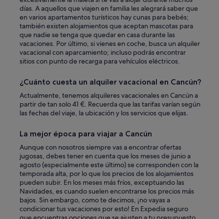
a
días. A aquellos que viajen en familia les alegrará saber que
d
m
en varios apartamentos turísticos hay cunas para bebés;
t
a
también existen alojamientos que aceptan mascotas para
e
b
que nadie se tenga que quedar en casa durante las
n
l
vacaciones. Por último, si vienes en coche, busca un alquiler
n
e
vacacional con aparcamiento; incluso podrás encontrar
i
y
sitios con punto de recarga para vehículos eléctricos.
s
n
.
o
T
s
¿Cuánto cuesta un alquiler vacacional en Cancún?
h
p
Actualmente, tenemos alquileres vacacionales en Cancún a
e
e
partir de tan solo 41 €. Recuerda que las tarifas varían según
o
r
las fechas del viaje, la ubicación y los servicios que elijas.
n
m
l
i
y
t
La mejor época para viajar a Cancún
t
i
Aunque con nosotros siempre vas a encontrar ofertas
h
o
jugosas, debes tener en cuenta que los meses de junio a
i
q
agosto (especialmente este último) se corresponden con la
n
u
temporada alta, por lo que los precios de los alojamientos
g
e
pueden subir. En los meses más fríos, exceptuando las
I
d
Navidades, es cuando suelen encontrarse los precios más
d
a
bajos. Sin embargo, como te decimos, ¡no vayas a
i
r
condicionar tus vacaciones por esto! En Expedia seguro
d
n
que encuentras opciones que se ajusten a tu presupuesto.