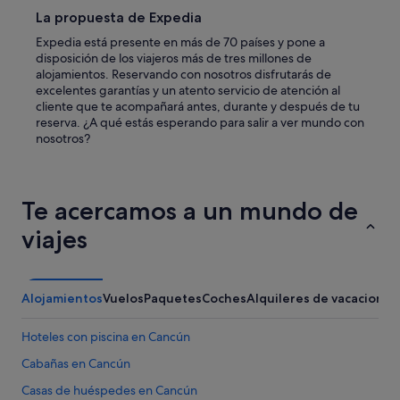
h
t
La propuesta de Expedia
a
a
d
r
Expedia está presente en más de 70 países y pone a
t
m
disposición de los viajeros más de tres millones de
o
a
alojamientos. Reservando con nosotros disfrutarás de
r
s
excelentes garantías y un atento servicio de atención al
e
d
cliente que te acompañará antes, durante y después de tu
v
e
reserva. ¿A qué estás esperando para salir a ver mundo con
i
l
nosotros?
e
a
w
a
m
l
y
b
Te acercamos a un mundo de
b
e
e
r
viajes
n
c
e
a
f
y
i
l
Alojamientos
Vuelos
Paquetes
Coches
Alquileres de vacaciones
t
a
s
p
Hoteles con piscina en Cancún
a
l
s
a
Cabañas en Cancún
a
y
n
Casas de huéspedes en Cancún
a