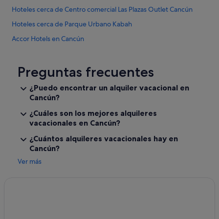
o
.
Hoteles cerca de Centro comercial Las Plazas Outlet Cancún
w
E
n
l
Hoteles cerca de Parque Urbano Kabah
e
a
r
Accor Hotels en Cancún
p
.
a
B&B en Cancún
I
r
t
t
Excellence Resorts en Cancún
Preguntas frecuentes
w
a
a
Hoteles de 4 estrellas en Cancún
m
¿Puedo encontrar un alquiler vacacional en
s
e
Cancún?
Catalonia hoteles en Cancún
q
n
u
t
Hoteles con conserje en Cancún
¿Cuáles son los mejores alquileres
i
o
vacacionales en Cancún?
t
Benito Juárez hoteles
e
e
s
¿Cuántos alquileres vacacionales hay en
Casas privadas de vacaciones en Cancún
u
t
Cancún?
n
a
Hoteles para bodas en Cancún
p
Ver más
b
l
Casas barco en Cancún
a
e
m
Palladium hoteles en Cancún
a
u
s
y
Alfredo V. Bonfil hoteles
a
l
n
Hoteles cerca de Galenia Hospital
i