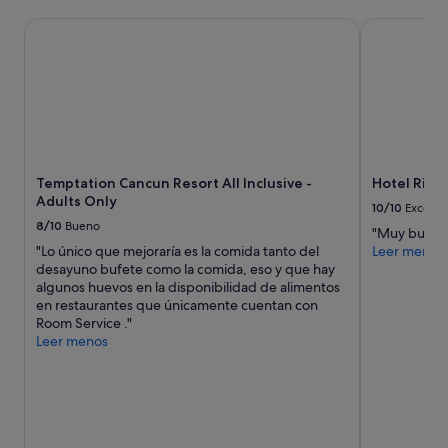
o
u
Temptation Cancun Resort All Inclusive - Adults Only
Hotel Riu Ve
w
n
a
a
s
c
v
o
e
c
r
i
y
n
a
a
t
p
Temptation Cancun Resort All Inclusive -
Hotel Riu V
t
e
Adults Only
10/10
Excelen
e
q
8/10
Bueno
n
u
"Muy buen ho
t
e
"Lo único que mejoraría es la comida tanto del
Leer menos
i
n
desayuno bufete como la comida, eso y que hay
v
a
algunos huevos en la disponibilidad de alimentos
e
p
en restaurantes que únicamente cuentan con
a
e
Room Service ."
n
r
Leer menos
d
o
t
s
r
u
i
f
e
i
d
c