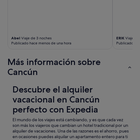
t
i
o
e
a
n
c
t
c
e
o
p
m
Abel
Viaje de 3 noches
ERIK
Viaje de
a
Publicado hace menos de una hora
Publicado ha
m
r
o
a
d
p
Más información sobre
a
r
t
e
Cancún
e
p
o
a
u
r
Descubre el alquiler
r
a
p
r
vacacional en Cancún
l
d
a
e
perfecto con Expedia
n
s
s
a
El mundo de los viajes está cambiando, y es que cada vez
.
y
son más los viajeros que cambian un hotel tradicional por un
T
u
alquiler de vacaciones. Una de las razones es el ahorro, pues
h
n
en ocasiones puedes alquilar un apartamento entero para ti
e