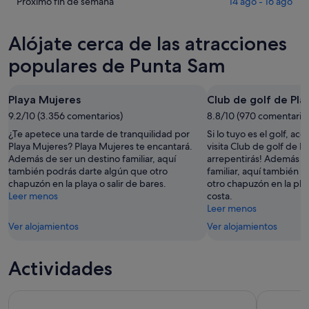
Punta
precios
Comprueba
Próximo fin de semana
14 ago - 16 ago
esta
Sam
en
los
noche,
para
Punta
precios
Alójate cerca de las atracciones
6
mañana
Sam
en
ago
por
para
Punta
populares de Punta Sam
-
la
este
Sam
7
noche,
fin
para
Playa Mujeres
Club de golf de Pl
ago
7
de
el
ago
9.2/10 (3.356 comentarios)
semana,
8.8/10 (970 comentario
próximo
-
7
fin
¿Te apetece una tarde de tranquilidad por
Si lo tuyo es el golf, ac
8
ago
de
Playa Mujeres? Playa Mujeres te encantará.
visita Club de golf de P
Además de ser un destino familiar, aquí
ago
arrepentirás! Además d
-
semana,
también podrás darte algún que otro
familiar, aquí también 
9
14
chapuzón en la playa o salir de bares.
otro chapuzón en la play
ago
ago
Leer menos
costa.
-
Leer menos
16
Ver alojamientos
Ver alojamientos
ago
Actividades
Chichén Itzá, Cenote Xunáan y Valladolid con Almuerzo Trad
Chichén I