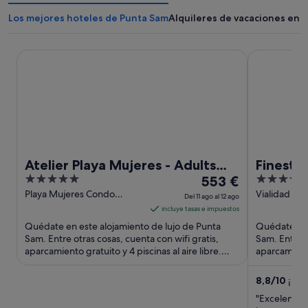
Los mejores hoteles de Punta Sam
Alquileres de vacaciones en 
Atelier Playa Mujeres - Adults Only - All Inclusive
Finest Playa
Atelier Playa Mujeres - Adults
Finest 
5
El
5
Only - All Inclusive
553 €
Excellen
out
precio
out
Playa Mujeres Condo
Vialidad Pa
Inclusiv
Del 11 ago al 12 ago
Complex Punta Sam QROO
1 Punta Sa
of
es
of
incluye tasas e impuestos
5
de
5
Quédate en este alojamiento de lujo de Punta
Quédate en 
553 €
Sam. Entre otras cosas, cuenta con wifi gratis,
Sam. Entre o
aparcamiento gratuito y 4 piscinas al aire libre.
por
aparcamiento 
Algunos aspectos ...
Algunos aspe
noche
del
8,8
/
10
¡Exc
11
"Excelente h