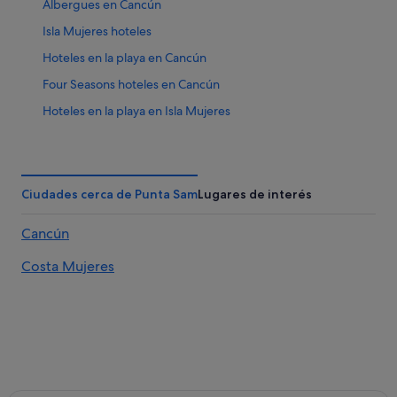
Albergues en Cancún
Isla Mujeres hoteles
Hoteles en la playa en Cancún
Four Seasons hoteles en Cancún
Hoteles en la playa en Isla Mujeres
Hoteles cerca de Playa Tortugas
Electricistas hoteles
Playa Mujeres hoteles
Ciudades cerca de Punta Sam
Lugares de interés
Fiesta Americana Hotels & Resorts en Área de la avenida
Cancún
Tulum
Salina Grande hoteles
Costa Mujeres
Palace Resorts en Cancún
Centro de Cancún hoteles
Isla Mujeres hoteles
Palladium hoteles en Cancún
Hoteles con conserje en Cancún