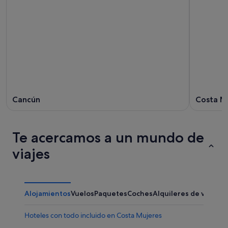
Cancún
Costa M
Te acercamos a un mundo de
viajes
Alojamientos
Vuelos
Paquetes
Coches
Alquileres de vacaci
Hoteles con todo incluido en Costa Mujeres