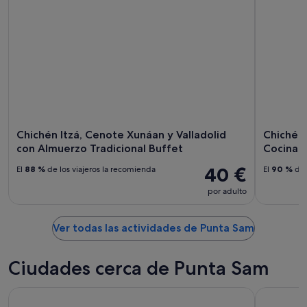
Chichén Itzá, Cenote Xunáan y Valladolid
Chichén
con Almuerzo Tradicional Buffet
Cocina M
40 €
El
88 %
de los viajeros la recomienda
El
90 %
de 
por adulto
Ver todas las actividades de Punta Sam
Ciudades cerca de Punta Sam