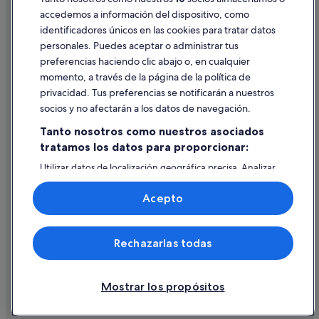
accedemos a información del dispositivo, como
identificadores únicos en las cookies para tratar datos
Ayuda
personales. Puedes aceptar o administrar tus
Ayuda
preferencias haciendo clic abajo o, en cualquier
momento, a través de la página de la política de
Cancelar un vuelo
privacidad. Tus preferencias se notificarán a nuestros
Cancelar una reserva de hotel o de un alquiler vacacional
socios y no afectarán a los datos de navegación.
Plazos de reembolso
Tanto nosotros como nuestros asociados
tratamos los datos para proporcionar:
Utilizar un cupón de Expedia
Utilizar datos de localización geográfica precisa. Analizar
Documentos para viajes internacionales
activamente las características del dispositivo para su
identificación. Almacenar la información en un dispositivo
Acepto
y/o acceder a ella. Publicidad y contenido personalizados,
medición de publicidad y contenido, investigación de
audiencia y desarrollo de servicios.
© 2026 Expedia, Inc., una empresa de Expedia Group. Todos los
Rechazarlas todas
Lista de asociados (proveedores)
derechos reservados. Expedia y el logotipo de Expedia son marcas
comerciales o marcas comerciales registradas de Expedia, Inc.
Vacationspot, S.L., Agencia de Viajes, I-AV-0000631.3.
Mostrar los propósitos