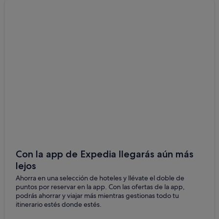
Casas barco en Cancún
Accor Hotels en Cancún
Hoteles de lujo en Isla Mujeres
Apartamentos en Cancún
Salinas hoteles
Hoteles con spa en Cancún
Iberostar hoteles en Costa Mujeres
Excellence Resorts en Costa Mujeres
Hoteles para familias en Cancún
Hoteles con conserje en Costa Mujeres
Con la app de Expedia llegarás aún más
Wyndham Hotels en Isla Mujeres
lejos
Hoteles de golf en Costa Mujeres
Ahorra en una selección de hoteles y llévate el doble de
puntos por reservar en la app. Con las ofertas de la app,
Hoteles boutique en Isla Mujeres
podrás ahorrar y viajar más mientras gestionas todo tu
Hoteles cerca de Centro comercial Puerto Cancún
itinerario estés donde estés.
Marina Town Center