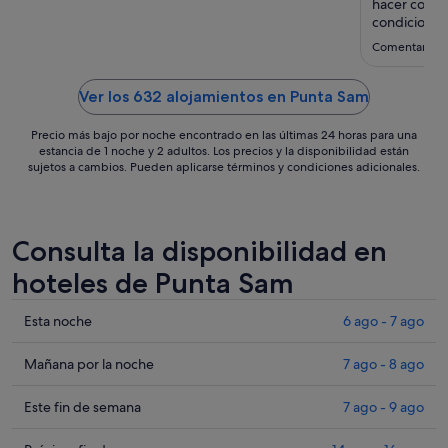
ago
hacer con n
al
condiciones,
de sargazo."
12
Comentario d
ago
Ver los 632 alojamientos en Punta Sam
Precio más bajo por noche encontrado en las últimas 24 horas para una
estancia de 1 noche y 2 adultos. Los precios y la disponibilidad están
sujetos a cambios. Pueden aplicarse términos y condiciones adicionales.
Consulta la disponibilidad en
hoteles de Punta Sam
Comprueba
Esta noche
6 ago - 7 ago
los
precios
Comprueba
Mañana por la noche
7 ago - 8 ago
en
los
Punta
precios
Comprueba
Este fin de semana
7 ago - 9 ago
Sam
en
los
para