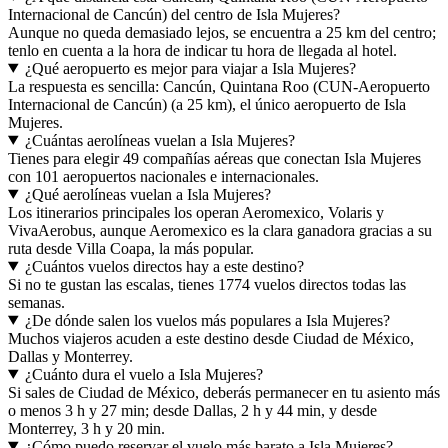
Internacional de Cancún) del centro de Isla Mujeres?
Aunque no queda demasiado lejos, se encuentra a 25 km del centro;
tenlo en cuenta a la hora de indicar tu hora de llegada al hotel.
¿Qué aeropuerto es mejor para viajar a Isla Mujeres?
La respuesta es sencilla: Cancún, Quintana Roo (CUN-Aeropuerto
Internacional de Cancún) (a 25 km), el único aeropuerto de Isla
Mujeres.
¿Cuántas aerolíneas vuelan a Isla Mujeres?
Tienes para elegir 49 compañías aéreas que conectan Isla Mujeres
con 101 aeropuertos nacionales e internacionales.
¿Qué aerolíneas vuelan a Isla Mujeres?
Los itinerarios principales los operan Aeromexico, Volaris y
VivaAerobus, aunque Aeromexico es la clara ganadora gracias a su
ruta desde Villa Coapa, la más popular.
¿Cuántos vuelos directos hay a este destino?
Si no te gustan las escalas, tienes 1774 vuelos directos todas las
semanas.
¿De dónde salen los vuelos más populares a Isla Mujeres?
Muchos viajeros acuden a este destino desde Ciudad de México,
Dallas y Monterrey.
¿Cuánto dura el vuelo a Isla Mujeres?
Si sales de Ciudad de México, deberás permanecer en tu asiento más
o menos 3 h y 27 min; desde Dallas, 2 h y 44 min, y desde
Monterrey, 3 h y 20 min.
¿Cómo puedo reservar el vuelo más barato a Isla Mujeres?