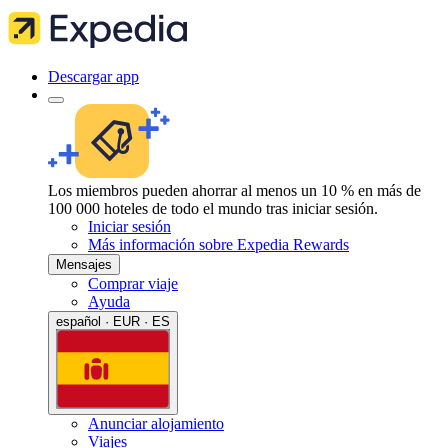
Descargar app
Los miembros pueden ahorrar al menos un 10 % en más de
100 000 hoteles de todo el mundo tras iniciar sesión.
Iniciar sesión
Más información sobre Expedia Rewards
Mensajes
Comprar viaje
Ayuda
español · EUR · ES
Anunciar alojamiento
Viajes