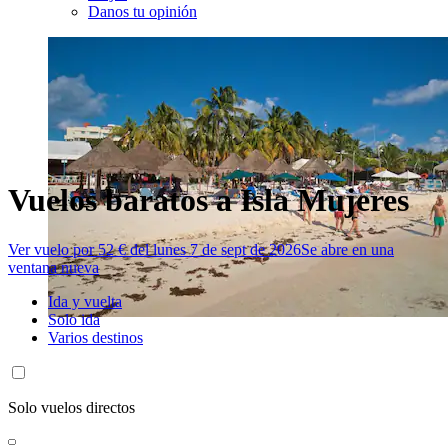
Danos tu opinión
Vuelos baratos a Isla Mujeres
Ver vuelo por 52 € del lunes 7 de sept de 2026
Se abre en una
ventana nueva
Ida y vuelta
Solo ida
Varios destinos
Solo vuelos directos