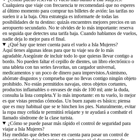
Cualquiera que viaje con frecuencia te recomendará que no esperes
al último momento para comprar tus billetes de avión: las tarifas no
suelen ir a la baja. Otra estrategia es informarte de todas las
posibilidades de tu destino: quizás encuentres mejores precios en un
aeropuerto secundario. No te olvides de lo más importante: reserva
en seguida que detectes una tarifa baja. Cuando hablamos de vuelos,
nadie deja lo mejor para el final.
¿Qué hay que tener cuenta para el vuelo a Isla Mujeres?
Aquí tienes algunas ideas para que tu viaje sea de lo más
agradable.
Asegúrate de incluir todo lo que quieras llevar contigo a
bordo. No pueden faltar el cepillo de dientes, un libro electrónico o
una tableta con tus series favoritas, un cargador universal,
medicamentos y un poco de dinero para imprevistos.
Asimismo,
ahórrate disgustos y comprueba que no llevas contigo ningún objeto
prohibido. No están permitidos navajas, otros objetos cortantes,
productos inflamables o envases de más de 100 ml; ante la duda,
consulta la lista completa.
Y lo más importante: en tu vuelo, lo mejor
es que vistas prendas cómodas. Un buen zapato es básico; piensa
que es muy habitual que se te hinchen los pies. Naturalmente, evitar
la ropa muy ceñida te permitirá relajarte y te ayudará a combatir el
llamado síndrome de la clase turista.
¿Cómo se puede pasar más rápido el control de seguridad para
viajar a Isla Mujeres?
Hay medidas que debes tener en cuenta para pasar un control de