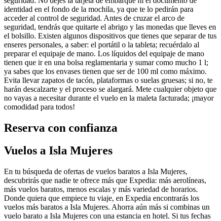
seguridad: No dejes la tarjeta de embarque ni el documento de
identidad en el fondo de la mochila, ya que te lo pedirán para
acceder al control de seguridad. Antes de cruzar el arco de
seguridad, tendrás que quitarte el abrigo y las monedas que lleves en
el bolsillo. Existen algunos dispositivos que tienes que separar de tus
enseres personales, a saber: el portátil o la tableta; recuérdalo al
preparar el equipaje de mano. Los líquidos del equipaje de mano
tienen que ir en una bolsa reglamentaria y sumar como mucho 1 l;
ya sabes que los envases tienen que ser de 100 ml como máximo.
Evita llevar zapatos de tacón, plataformas o suelas gruesas; si no, te
harán descalzarte y el proceso se alargará. Mete cualquier objeto que
no vayas a necesitar durante el vuelo en la maleta facturada; ¡mayor
comodidad para todos!
Reserva con confianza
Vuelos a Isla Mujeres
En tu búsqueda de ofertas de vuelos baratos a Isla Mujeres,
descubrirás que nadie te ofrece más que Expedia: más aerolíneas,
más vuelos baratos, menos escalas y más variedad de horarios.
Donde quiera que empiece tu viaje, en Expedia encontrarás los
vuelos más baratos a Isla Mujeres. Ahorra aún más si combinas un
vuelo barato a Isla Mujeres con una estancia en hotel. Si tus fechas