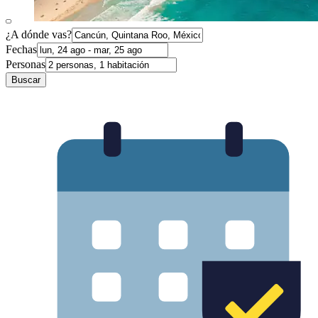
¿A dónde vas?
Fechas
Personas
Buscar