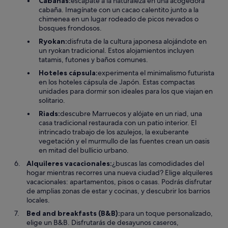
Cabañas:
escápate a la naturaleza en una acogedora
cabaña. Imagínate con un cacao calentito junto a la
chimenea en un lugar rodeado de picos nevados o
bosques frondosos.
Ryokan:
disfruta de la cultura japonesa alojándote en
un ryokan tradicional. Estos alojamientos incluyen
tatamis, futones y baños comunes.
Hoteles cápsula:
experimenta el minimalismo futurista
en los hoteles cápsula de Japón. Estas compactas
unidades para dormir son ideales para los que viajan en
solitario.
Riads:
descubre Marruecos y alójate en un riad, una
casa tradicional restaurada con un patio interior. El
intrincado trabajo de los azulejos, la exuberante
vegetación y el murmullo de las fuentes crean un oasis
en mitad del bullicio urbano.
Alquileres vacacionales:
¿buscas las comodidades del
hogar mientras recorres una nueva ciudad? Elige alquileres
vacacionales: apartamentos, pisos o casas. Podrás disfrutar
de amplias zonas de estar y cocinas, y descubrir los barrios
locales.
Bed and breakfasts (B&B):
para un toque personalizado,
elige un B&B. Disfrutarás de desayunos caseros,