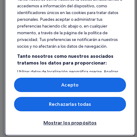
accedemos a información del dispositivo, como
identificadores únicos en las cookies para tratar datos
Ayuda
personales. Puedes aceptar o administrar tus
Ayuda
preferencias haciendo clic abajo o, en cualquier
momento, a través de la página de la política de
Cancelar un vuelo
privacidad. Tus preferencias se notificarán a nuestros
Cancelar una reserva de hotel o de un alquiler vacacional
socios y no afectarán a los datos de navegación.
Plazos de reembolso
Tanto nosotros como nuestros asociados
tratamos los datos para proporcionar:
Utilizar un cupón de Expedia
Utilizar datos de localización geográfica precisa. Analizar
Documentos para viajes internacionales
activamente las características del dispositivo para su
identificación. Almacenar la información en un dispositivo
Acepto
y/o acceder a ella. Publicidad y contenido personalizados,
medición de publicidad y contenido, investigación de
audiencia y desarrollo de servicios.
© 2026 Expedia, Inc., una empresa de Expedia Group. Todos los
Rechazarlas todas
Lista de asociados (proveedores)
derechos reservados. Expedia y el logotipo de Expedia son marcas
comerciales o marcas comerciales registradas de Expedia, Inc.
Vacationspot, S.L., Agencia de Viajes, I-AV-0000631.3.
Mostrar los propósitos