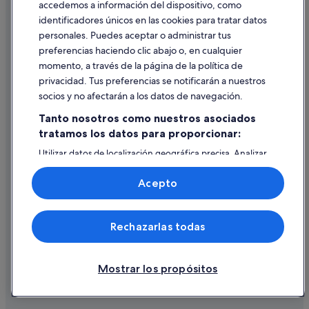
accedemos a información del dispositivo, como
identificadores únicos en las cookies para tratar datos
Ayuda
personales. Puedes aceptar o administrar tus
Ayuda
preferencias haciendo clic abajo o, en cualquier
momento, a través de la página de la política de
Cancelar un vuelo
privacidad. Tus preferencias se notificarán a nuestros
Cancelar una reserva de hotel o de un alquiler vacacional
socios y no afectarán a los datos de navegación.
Plazos de reembolso
Tanto nosotros como nuestros asociados
tratamos los datos para proporcionar:
Utilizar un cupón de Expedia
Utilizar datos de localización geográfica precisa. Analizar
Documentos para viajes internacionales
activamente las características del dispositivo para su
identificación. Almacenar la información en un dispositivo
Acepto
y/o acceder a ella. Publicidad y contenido personalizados,
medición de publicidad y contenido, investigación de
audiencia y desarrollo de servicios.
© 2026 Expedia, Inc., una empresa de Expedia Group. Todos los
Rechazarlas todas
Lista de asociados (proveedores)
derechos reservados. Expedia y el logotipo de Expedia son marcas
comerciales o marcas comerciales registradas de Expedia, Inc.
Vacationspot, S.L., Agencia de Viajes, I-AV-0000631.3.
Mostrar los propósitos