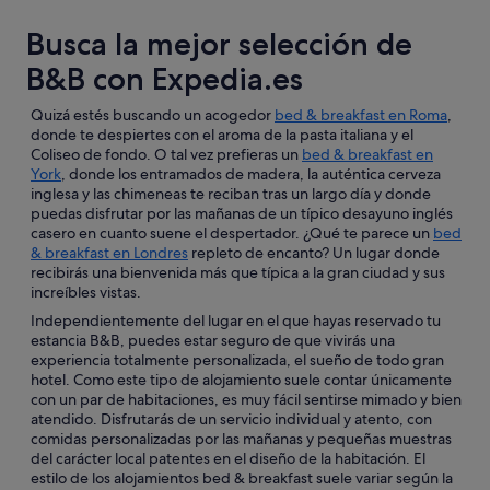
Busca la mejor selección de
B&B con Expedia.es
Quizá estés buscando un acogedor
bed & breakfast en Roma
,
donde te despiertes con el aroma de la pasta italiana y el
Coliseo de fondo. O tal vez prefieras un
bed & breakfast en
York
, donde los entramados de madera, la auténtica cerveza
inglesa y las chimeneas te reciban tras un largo día y donde
puedas disfrutar por las mañanas de un típico desayuno inglés
casero en cuanto suene el despertador. ¿Qué te parece un
bed
& breakfast en Londres
repleto de encanto? Un lugar donde
recibirás una bienvenida más que típica a la gran ciudad y sus
increíbles vistas.
Independientemente del lugar en el que hayas reservado tu
estancia B&B, puedes estar seguro de que vivirás una
experiencia totalmente personalizada, el sueño de todo gran
hotel. Como este tipo de alojamiento suele contar únicamente
con un par de habitaciones, es muy fácil sentirse mimado y bien
atendido. Disfrutarás de un servicio individual y atento, con
comidas personalizadas por las mañanas y pequeñas muestras
del carácter local patentes en el diseño de la habitación. El
estilo de los alojamientos bed & breakfast suele variar según la