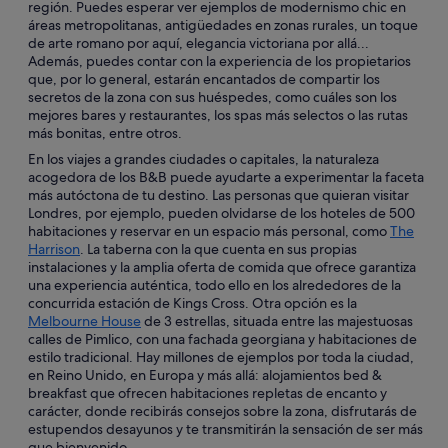
región. Puedes esperar ver ejemplos de modernismo chic en
áreas metropolitanas, antigüedades en zonas rurales, un toque
de arte romano por aquí, elegancia victoriana por allá...
Además, puedes contar con la experiencia de los propietarios
que, por lo general, estarán encantados de compartir los
secretos de la zona con sus huéspedes, como cuáles son los
mejores bares y restaurantes, los spas más selectos o las rutas
más bonitas, entre otros.
En los viajes a grandes ciudades o capitales, la naturaleza
acogedora de los B&B puede ayudarte a experimentar la faceta
más autóctona de tu destino. Las personas que quieran visitar
Londres, por ejemplo, pueden olvidarse de los hoteles de 500
habitaciones y reservar en un espacio más personal, como
The
Harrison
. La taberna con la que cuenta en sus propias
instalaciones y la amplia oferta de comida que ofrece garantiza
una experiencia auténtica, todo ello en los alrededores de la
concurrida estación de Kings Cross. Otra opción es la
Melbourne House
de 3 estrellas, situada entre las majestuosas
calles de Pimlico, con una fachada georgiana y habitaciones de
estilo tradicional. Hay millones de ejemplos por toda la ciudad,
en Reino Unido, en Europa y más allá: alojamientos bed &
breakfast que ofrecen habitaciones repletas de encanto y
carácter, donde recibirás consejos sobre la zona, disfrutarás de
estupendos desayunos y te transmitirán la sensación de ser más
que bienvenido.