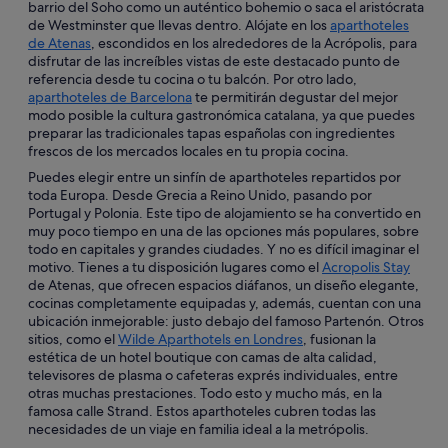
barrio del Soho como un auténtico bohemio o saca el aristócrata
de Westminster que llevas dentro. Alójate en los
aparthoteles
de Atenas
, escondidos en los alrededores de la Acrópolis, para
disfrutar de las increíbles vistas de este destacado punto de
referencia desde tu cocina o tu balcón. Por otro lado,
aparthoteles de Barcelona
te permitirán degustar del mejor
modo posible la cultura gastronómica catalana, ya que puedes
preparar las tradicionales tapas españolas con ingredientes
frescos de los mercados locales en tu propia cocina.
Puedes elegir entre un sinfín de aparthoteles repartidos por
toda Europa. Desde Grecia a Reino Unido, pasando por
Portugal y Polonia. Este tipo de alojamiento se ha convertido en
muy poco tiempo en una de las opciones más populares, sobre
todo en capitales y grandes ciudades. Y no es difícil imaginar el
motivo. Tienes a tu disposición lugares como el
Acropolis Stay
de Atenas, que ofrecen espacios diáfanos, un diseño elegante,
cocinas completamente equipadas y, además, cuentan con una
ubicación inmejorable: justo debajo del famoso Partenón. Otros
sitios, como el
Wilde Aparthotels en Londres
, fusionan la
estética de un hotel boutique con camas de alta calidad,
televisores de plasma o cafeteras exprés individuales, entre
otras muchas prestaciones. Todo esto y mucho más, en la
famosa calle Strand. Estos aparthoteles cubren todas las
necesidades de un viaje en familia ideal a la metrópolis.