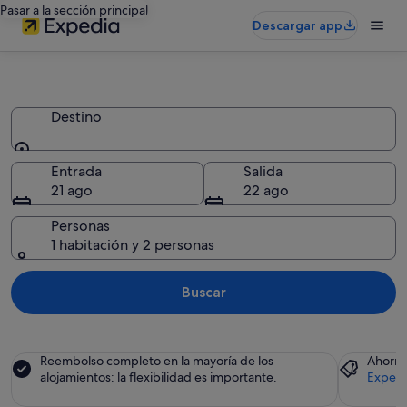
Pasar a la sección principal
Descargar app
Apartoteles
Destino
Destino
Entrada
Salida
21 ago
22 ago
Personas
1 habitación y 2 personas
Buscar
Reembolso completo en la mayoría de los
Ahorra
alojamientos: la flexibilidad es importante.
Expedi