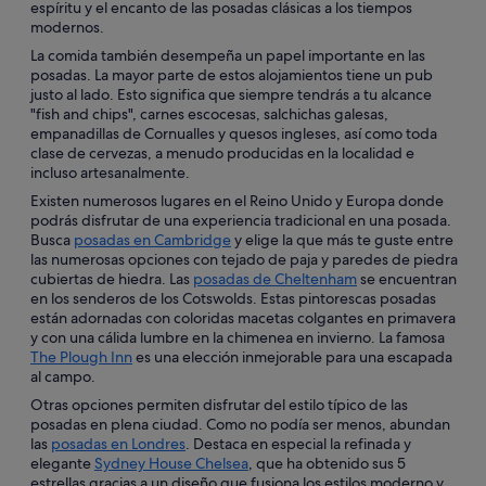
espíritu y el encanto de las posadas clásicas a los tiempos
modernos.
La comida también desempeña un papel importante en las
posadas. La mayor parte de estos alojamientos tiene un pub
justo al lado. Esto significa que siempre tendrás a tu alcance
"fish and chips", carnes escocesas, salchichas galesas,
empanadillas de Cornualles y quesos ingleses, así como toda
clase de cervezas, a menudo producidas en la localidad e
incluso artesanalmente.
Existen numerosos lugares en el Reino Unido y Europa donde
podrás disfrutar de una experiencia tradicional en una posada.
Busca
posadas en Cambridge
y elige la que más te guste entre
las numerosas opciones con tejado de paja y paredes de piedra
cubiertas de hiedra. Las
posadas de Cheltenham
se encuentran
en los senderos de los Cotswolds. Estas pintorescas posadas
están adornadas con coloridas macetas colgantes en primavera
y con una cálida lumbre en la chimenea en invierno. La famosa
The Plough Inn
es una elección inmejorable para una escapada
al campo.
Otras opciones permiten disfrutar del estilo típico de las
posadas en plena ciudad. Como no podía ser menos, abundan
las
posadas en Londres
. Destaca en especial la refinada y
elegante
Sydney House Chelsea
, que ha obtenido sus 5
estrellas gracias a un diseño que fusiona los estilos moderno y