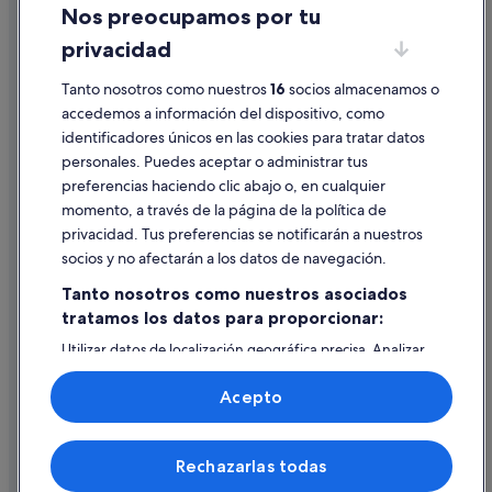
Nos preocupamos por tu
Condiciones de uso
privacidad
Información legal/contacto
Tanto nosotros como nuestros
16
socios almacenamos o
Pautas sobre el contenido y cómo denunciar contenido
accedemos a información del dispositivo, como
identificadores únicos en las cookies para tratar datos
Ayuda
personales. Puedes aceptar o administrar tus
Ayuda
preferencias haciendo clic abajo o, en cualquier
momento, a través de la página de la política de
Cancelar un vuelo
privacidad. Tus preferencias se notificarán a nuestros
Cancelar una reserva de hotel o de un alquiler vacacional
socios y no afectarán a los datos de navegación.
Plazos de reembolso
Tanto nosotros como nuestros asociados
tratamos los datos para proporcionar:
Utilizar un cupón de Expedia
Utilizar datos de localización geográfica precisa. Analizar
Documentos para viajes internacionales
activamente las características del dispositivo para su
identificación. Almacenar la información en un dispositivo
Acepto
y/o acceder a ella. Publicidad y contenido personalizados,
medición de publicidad y contenido, investigación de
audiencia y desarrollo de servicios.
© 2026 Expedia, Inc., una empresa de Expedia Group. Todos los
Rechazarlas todas
Lista de asociados (proveedores)
derechos reservados. Expedia y el logotipo de Expedia son marcas
comerciales o marcas comerciales registradas de Expedia, Inc.