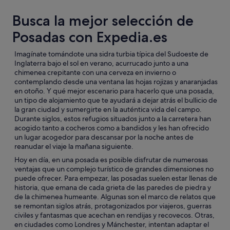
Busca la mejor selección de
Posadas con Expedia.es
Imagínate tomándote una sidra turbia típica del Sudoeste de
Inglaterra bajo el sol en verano, acurrucado junto a una
chimenea crepitante con una cerveza en invierno o
contemplando desde una ventana las hojas rojizas y anaranjadas
en otoño. Y qué mejor escenario para hacerlo que una posada,
un tipo de alojamiento que te ayudará a dejar atrás el bullicio de
la gran ciudad y sumergirte en la auténtica vida del campo.
Durante siglos, estos refugios situados junto a la carretera han
acogido tanto a cocheros como a bandidos y les han ofrecido
un lugar acogedor para descansar por la noche antes de
reanudar el viaje la mañana siguiente.
Hoy en día, en una posada es posible disfrutar de numerosas
ventajas que un complejo turístico de grandes dimensiones no
puede ofrecer. Para empezar, las posadas suelen estar llenas de
historia, que emana de cada grieta de las paredes de piedra y
de la chimenea humeante. Algunas son el marco de relatos que
se remontan siglos atrás, protagonizados por viajeros, guerras
civiles y fantasmas que acechan en rendijas y recovecos. Otras,
en ciudades como Londres y Mánchester, intentan adaptar el