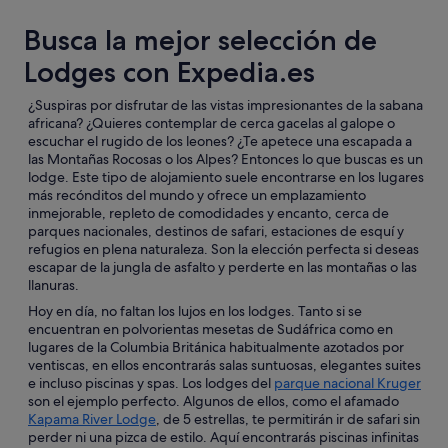
Busca la mejor selección de
Lodges con Expedia.es
¿Suspiras por disfrutar de las vistas impresionantes de la sabana
africana? ¿Quieres contemplar de cerca gacelas al galope o
escuchar el rugido de los leones? ¿Te apetece una escapada a
las Montañas Rocosas o los Alpes? Entonces lo que buscas es un
lodge. Este tipo de alojamiento suele encontrarse en los lugares
más recónditos del mundo y ofrece un emplazamiento
inmejorable, repleto de comodidades y encanto, cerca de
parques nacionales, destinos de safari, estaciones de esquí y
refugios en plena naturaleza. Son la elección perfecta si deseas
escapar de la jungla de asfalto y perderte en las montañas o las
llanuras.
Hoy en día, no faltan los lujos en los lodges. Tanto si se
encuentran en polvorientas mesetas de Sudáfrica como en
lugares de la Columbia Británica habitualmente azotados por
ventiscas, en ellos encontrarás salas suntuosas, elegantes suites
e incluso piscinas y spas. Los lodges del
parque nacional Kruger
son el ejemplo perfecto. Algunos de ellos, como el afamado
Kapama River Lodge
, de 5 estrellas, te permitirán ir de safari sin
perder ni una pizca de estilo. Aquí encontrarás piscinas infinitas