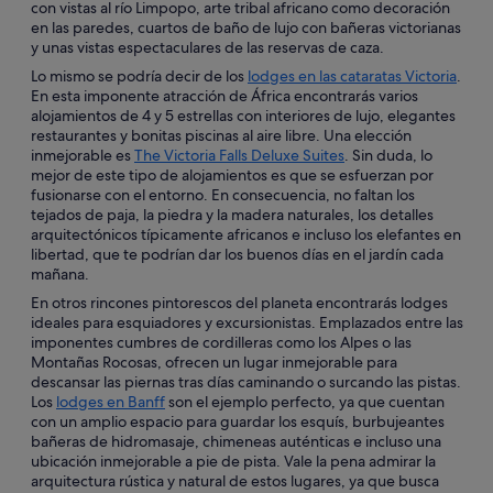
con vistas al río Limpopo, arte tribal africano como decoración
en las paredes, cuartos de baño de lujo con bañeras victorianas
y unas vistas espectaculares de las reservas de caza.
Lo mismo se podría decir de los
lodges en las cataratas Victoria
.
En esta imponente atracción de África encontrarás varios
alojamientos de 4 y 5 estrellas con interiores de lujo, elegantes
restaurantes y bonitas piscinas al aire libre. Una elección
inmejorable es
The Victoria Falls Deluxe Suites
. Sin duda, lo
mejor de este tipo de alojamientos es que se esfuerzan por
fusionarse con el entorno. En consecuencia, no faltan los
tejados de paja, la piedra y la madera naturales, los detalles
arquitectónicos típicamente africanos e incluso los elefantes en
libertad, que te podrían dar los buenos días en el jardín cada
mañana.
En otros rincones pintorescos del planeta encontrarás lodges
ideales para esquiadores y excursionistas. Emplazados entre las
imponentes cumbres de cordilleras como los Alpes o las
Montañas Rocosas, ofrecen un lugar inmejorable para
descansar las piernas tras días caminando o surcando las pistas.
Los
lodges en Banff
son el ejemplo perfecto, ya que cuentan
con un amplio espacio para guardar los esquís, burbujeantes
bañeras de hidromasaje, chimeneas auténticas e incluso una
ubicación inmejorable a pie de pista. Vale la pena admirar la
arquitectura rústica y natural de estos lugares, ya que busca