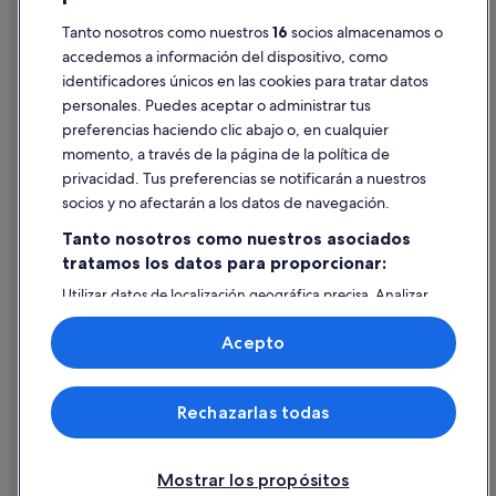
Tanto nosotros como nuestros
16
socios almacenamos o
Pautas sobre el contenido y cómo denunciar contenido
accedemos a información del dispositivo, como
identificadores únicos en las cookies para tratar datos
Ayuda
personales. Puedes aceptar o administrar tus
Ayuda
preferencias haciendo clic abajo o, en cualquier
momento, a través de la página de la política de
Cancelar un vuelo
privacidad. Tus preferencias se notificarán a nuestros
Cancelar una reserva de hotel o de un alquiler vacacional
socios y no afectarán a los datos de navegación.
Plazos de reembolso
Tanto nosotros como nuestros asociados
tratamos los datos para proporcionar:
Utilizar un cupón de Expedia
Utilizar datos de localización geográfica precisa. Analizar
Documentos para viajes internacionales
activamente las características del dispositivo para su
identificación. Almacenar la información en un dispositivo
Acepto
y/o acceder a ella. Publicidad y contenido personalizados,
medición de publicidad y contenido, investigación de
audiencia y desarrollo de servicios.
© 2026 Expedia, Inc., una empresa de Expedia Group. Todos los
Rechazarlas todas
Lista de asociados (proveedores)
derechos reservados. Expedia y el logotipo de Expedia son marcas
comerciales o marcas comerciales registradas de Expedia, Inc.
Vacationspot, S.L., Agencia de Viajes, I-AV-0000631.3.
Mostrar los propósitos