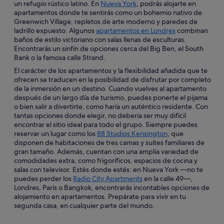
un refugio rústico latino. En
Nueva York
, podrás alojarte en
apartamentos donde te sentirás como un bohemio nativo de
Greenwich Village, repletos de arte moderno y paredes de
ladrillo expuesto. Algunos
apartamentos en Londres
combinan
baños de estilo victoriano con salas llenas de esculturas.
Encontrarás un sinfín de opciones cerca del Big Ben, el South
Bank o la famosa calle Strand.
El carácter de los apartamentos y la flexibilidad añadida que te
ofrecen se traducen en la posibilidad de disfrutar por completo
de la inmersión en un destino. Cuando vuelves al apartamento
después de un largo día de turismo, puedes ponerte el pijama
o bien salir a divertirte, como haría un auténtico residente. Con
tantas opciones donde elegir, no debería ser muy difícil
encontrar el sitio ideal para todo el grupo. Siempre puedes
reservar un lugar como los
88 Studios Kensington
, que
disponen de habitaciones de tres camas y suites familiares de
gran tamaño. Además, cuentan con una amplia variedad de
comodidades extra, como frigoríficos, espacios de cocina y
salas con televisor. Estés donde estés: en Nueva York —no te
puedes perder los
Radio City Apartments
en la calle 49—,
Londres, París o Bangkok, encontrarás incontables opciones de
alojamiento en apartamentos. Prepárate para vivir en tu
segunda casa, en cualquier parte del mundo.