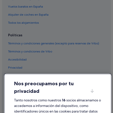
Vuelos baratos en España
Alquiler de coches en España
Todos los alojamientos
Políticas
Términos y condiciones generales (excepto para reservas de Vrbo)
Términos y condiciones de Vrbo
Accesibilidad
Privacidad
Cookies
Nos preocupamos por tu
Condiciones de uso
privacidad
Información legal/contacto
Tanto nosotros como nuestros
16
socios almacenamos o
Pautas sobre el contenido y cómo denunciar contenido
accedemos a información del dispositivo, como
identificadores únicos en las cookies para tratar datos
Ayuda