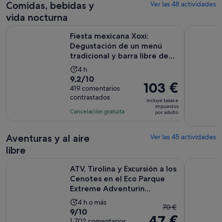
comentarios
de
Comidas, bebidas y
Ver las 48 actividades
por
7 horas
vida nocturna
adulto
Fiesta mexicana Xoxi: Degustación de un menú tradicional y ba
Capitán Ga
Fiesta mexicana Xoxi:
Degustación de un menú
tradicional y barra libre de
t...
La
4 h
9.2
9,2/10
duración
El
103 €
sobre
419 comentarios
de
precio
contrastados
10
la
incluye tasas e
es
impuestos
con
actividad
Cancelación gratuita
por adulto
de
419
es
103 €
comentarios
de
por
Aventuras y al aire
Ver las 45 actividades
4 horas
adulto
libre
ATV, Tirolina y Excursión a los Cenotes en el Eco Parque Ext
ATV Wild P
ATV, Tirolina y Excursión a los
Cenotes en el Eco Parque
Extreme Adventurin...
La
4 h o más
El
70 €
9.0
9/10
duración
47 €
precio
sobre
1.702 comentarios