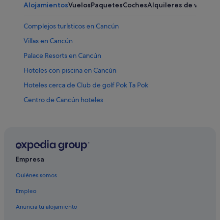
Alojamientos
Vuelos
Paquetes
Coches
Alquileres de vacaci
Complejos turísticos en Cancún
Villas en Cancún
Palace Resorts en Cancún
Hoteles con piscina en Cancún
Hoteles cerca de Club de golf Pok Ta Pok
Centro de Cancún hoteles
Hoteles de 5 estrellas en Cancún
Accor Hotels en Cancún
Cancún hoteles
Hoteles con conserje en Cancún
Empresa
Apartoteles en Cancún
Quiénes somos
Hoteles cerca de Galenia Hospital
Empleo
Hoteles cerca de Parque Urbano Kabah
Anuncia tu alojamiento
Hoteles con gimnasio en Cancún