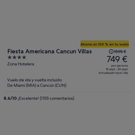
Ahorra un 100 % en tu vuelo
El
Fiesta Americana Cancun Villas
1595 €
precio
749 €
4
era
out
Zona Hotelera
por persona
de
of
15 sept - 20 sept
Actualizado hace 1 día
1595 €,
5
Vuelo de ida y vuelta incluido
ahora
De Miami (MIA) a Cancún (CUN)
es
de
8,6
/
10
¡Excelente! (1155 comentarios)
749 €
por
persona