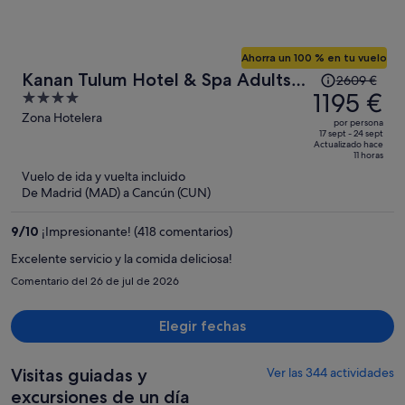
Ahorra un 100 % en tu vuelo
El
Kanan Tulum Hotel & Spa Adults
2609 €
precio
1195 €
4
Only Playground
era
out
Zona Hotelera
por persona
de
of
17 sept - 24 sept
Actualizado hace
2609 €,
5
11 horas
ahora
Vuelo de ida y vuelta incluido
es
De Madrid (MAD) a Cancún (CUN)
de
1195 €
9
/
10
¡Impresionante! (418 comentarios)
por
Excelente servicio y la comida deliciosa!
persona
Comentario del 26 de jul de 2026
Elegir fechas
Visitas guiadas y
Ver las 344 actividades
excursiones de un día