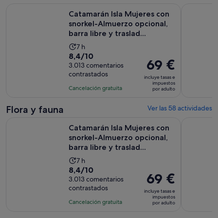
Catamarán Isla Mujeres con snorkel-Almuerzo opcional, barra 
Chichén It
Catamarán Isla Mujeres con
snorkel-Almuerzo opcional,
barra libre y traslad...
La
7 h
8.4
8,4/10
duración
El
69 €
sobre
3.013 comentarios
de
precio
contrastados
10
la
incluye tasas e
es
impuestos
con
actividad
Cancelación gratuita
por adulto
de
3013
es
69 €
comentarios
de
Flora y fauna
Ver las 58 actividades
por
7 horas
Catamarán Isla Mujeres con snorkel-Almuerzo opcional, barra 
Excursión 
adulto
Catamarán Isla Mujeres con
snorkel-Almuerzo opcional,
barra libre y traslad...
La
7 h
8.4
8,4/10
duración
El
69 €
sobre
3.013 comentarios
de
precio
contrastados
10
la
incluye tasas e
es
impuestos
con
actividad
Cancelación gratuita
por adulto
de
3013
es
69 €