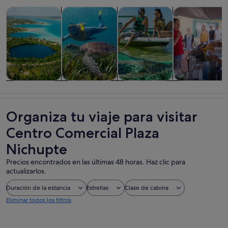
Se abre en una pestaña
Se abre en una pesta
Se 
Visitas guiadas y excursiones de un día
Actividades acuáticas
Visitas acuáticas y cruceros
Historia y cult
Visitas guiadas
Actividades
Visitas
Historia y
y excursiones
acuáticas
acuáticas y
cultura
de un día
cruceros
Organiza tu viaje para visitar
Centro Comercial Plaza
Nichupte
Precios encontrados en las últimas 48 horas. Haz clic para
actualizarlos.
Duración de la estancia
Estrellas
Clase de cabina
Eliminar todos los filtros