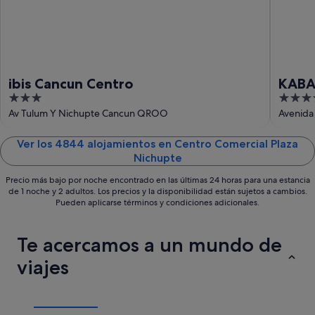
9
ago
ibis Cancun Centro
KABA
3
3.5
out
out
Av Tulum Y Nichupte Cancun QROO
Avenida
of
of
5
5
Ver los 4844 alojamientos en Centro Comercial Plaza
Nichupte
Precio más bajo por noche encontrado en las últimas 24 horas para una estancia
de 1 noche y 2 adultos. Los precios y la disponibilidad están sujetos a cambios.
Pueden aplicarse términos y condiciones adicionales.
Te acercamos a un mundo de
viajes