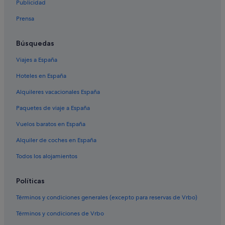
Publicidad
Cabañas en Cancún
Prensa
Puerto Cancún hoteles
Casas privadas de vacaciones en Cancún
Búsquedas
Hoteles con todo incluido en Cancún
Viajes a España
Hoteles baratos en Cancún
Hoteles en España
Fiesta Americana Hotels & Resorts en Área de la avenida
Alquileres vacacionales España
Tulum
Paquetes de viaje a España
Four Seasons hoteles en Cancún
Vuelos baratos en España
Benito Juárez hoteles
Alquiler de coches en España
H10 Hoteles en Cancún
Todos los alojamientos
Hoteles cerca de Centro comercial Puerto Cancún
Marina Town Center
Políticas
Hoteles históricos en Cancún
Albergues en Cancún
Términos y condiciones generales (excepto para reservas de Vrbo)
Hoteles LGTBQIA en Cancún
Términos y condiciones de Vrbo