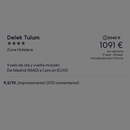
El
Delek Tulum
2642 €
precio
1091 €
4
era
out
Zona Hotelera
por persona
de
of
17 sept - 24 sept
Actualizado hace 11 horas
2642 €,
5
Vuelo de ida y vuelta incluido
ahora
De Madrid (MAD) a Cancún (CUN)
es
de
9,2
/
10
¡Impresionante! (370 comentarios)
1091 €
por
persona