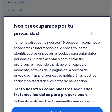
Área de la avenida Tulum hoteles
Accesibilidad
Apartamentos en Cancún
Privacidad
Melia hoteles en Cancún
Cookies
Hoteles cerca de Playa Tortugas
Nos preocupamos por tu
Condiciones de uso
Hoteles para familias en Cancún
privacidad
Información legal/contacto
Hoteles para bodas en Cancún
Pautas sobre el contenido y cómo denunciar contenido
Tanto nosotros como nuestros
16
socios almacenamos o
Oasis Hotels & Resorts en Cancún
accedemos a información del dispositivo, como
Catalonia hoteles en Cancún
identificadores únicos en las cookies para tratar datos
Ayuda
personales. Puedes aceptar o administrar tus
Barcelo hoteles en Cancún
Ayuda
preferencias haciendo clic abajo o, en cualquier
B&B en Cancún
momento, a través de la página de la política de
Cancelar un vuelo
privacidad. Tus preferencias se notificarán a nuestros
Hoteles con spa en Cancún
Cancelar una reserva de hotel o de un alquiler vacacional
socios y no afectarán a los datos de navegación.
Camino Real hoteles en Cancún
Plazos de reembolso
Tanto nosotros como nuestros asociados
Moteles en Cancún
tratamos los datos para proporcionar:
Utilizar un cupón de Expedia
Palladium hoteles en Cancún
Utilizar datos de localización geográfica precisa. Analizar
Documentos para viajes internacionales
Fiesta Americana Hotels & Resorts en Cancún
activamente las características del dispositivo para su
identificación. Almacenar la información en un dispositivo