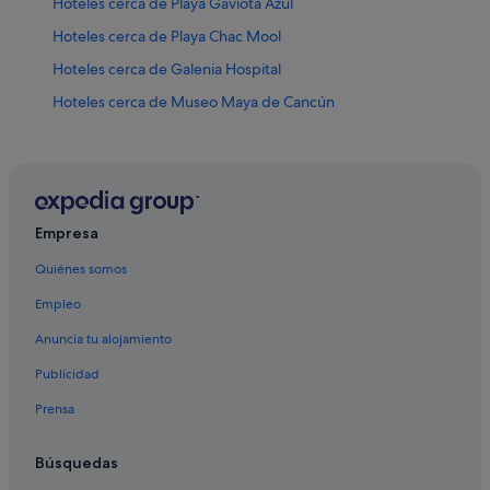
Hoteles cerca de Playa Gaviota Azul
Hoteles cerca de Playa Chac Mool
Hoteles cerca de Galenia Hospital
Hoteles cerca de Museo Maya de Cancún
Hoteles cerca de Centro comercial Plaza Las Américas
Hoteles cerca de Sala para eventos Oasis Arena
La Isla hoteles
Hoteles cerca de Playa Delfines
Empresa
Avenida Kukulkán hoteles
Quiénes somos
Zona Hotelera hoteles
Empleo
Hoteles con todo incluido en Cancún
Anuncia tu alojamiento
Hoteles cerca de Isla Dorada
Publicidad
Punta Nizuc hoteles
Prensa
Hoteles cerca de Playa Fórum
Hoteles cerca de Playa Caracol
Búsquedas