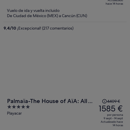
Actualizado
1133 €,
5
hace 14 horas
ahora
Vuelo de ida y vuelta incluido
es
De Ciudad de México (MEX) a Cancún (CUN)
de
467 €
9,4
/
10
¡Excepcional! (217 comentarios)
por
persona
El
Palmaïa-The House of AïA: All
4409 €
precio
1585 €
5
Inclusive Wellness Resort
era
out
Playacar
por persona
de
of
9 sept - 14 sept
Actualizado hace
4409 €,
5
14 horas