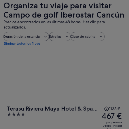
de un día
cruceros
Organiza tu viaje para visitar
Campo de golf Iberostar Cancún
Precios encontrados en las últimas 48 horas. Haz clic para
actualizarlos.
Duración de la estancia
Estrellas
Clase de cabina
Eliminar todos los filtros
El
Terasu Riviera Maya Hotel & Spa
1133 €
precio
467 €
4
Luxury Edition, en Xcaret
era
out
por persona
de
of
9 sept - 14 sept