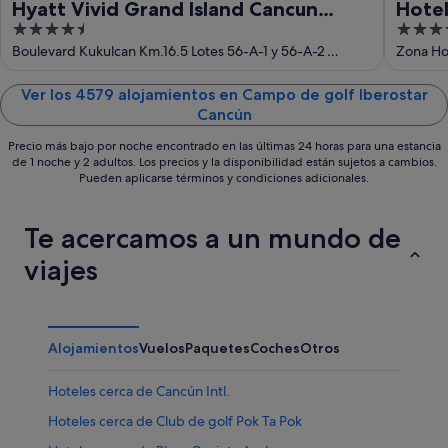
Hyatt Vivid Grand Island Cancun
Hotel
4.5
4
Adults Only All-Inclusive
out
out
Boulevard Kukulcan Km.16.5 Lotes 56-A-1 y 56-A-2
Zona Ho
Cancun QROO
of
of
5
5
Ver los 4579 alojamientos en Campo de golf Iberostar
Cancún
Precio más bajo por noche encontrado en las últimas 24 horas para una estancia
de 1 noche y 2 adultos. Los precios y la disponibilidad están sujetos a cambios.
Pueden aplicarse términos y condiciones adicionales.
Te acercamos a un mundo de
viajes
Alojamientos
Vuelos
Paquetes
Coches
Otros
Hoteles cerca de Cancún Intl.
Hoteles cerca de Club de golf Pok Ta Pok