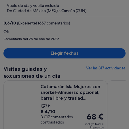
ahora
Vuelo de ida y vuelta incluido
es
De Ciudad de México (MEX) a Cancún (CUN)
de
711 €
8,6
/
10
¡Excelente! (657 comentarios)
por
Ok
persona
Comentario del 25 de ene de 2026
Elegir fechas
Visitas guiadas y
Ver las 317 actividades
excursiones de un día
Catamarán Isla Mujeres con snorkel-Almuerzo opcional, barra 
Chichén It
Catamarán Isla Mujeres con
snorkel-Almuerzo opcional,
barra libre y traslad...
La
7 h
8.4
8,4/10
duración
El
68 €
sobre
3.017 comentarios
de
precio
contrastados
10
la
incluye tasas e
es
impuestos