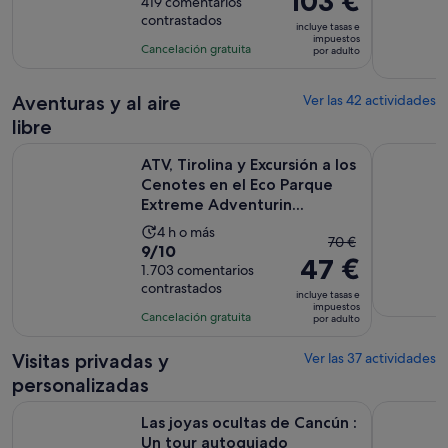
103 €
sobre
419 comentarios
de
precio
contrastados
10
la
incluye tasas e
es
impuestos
con
actividad
Cancelación gratuita
por adulto
de
419
es
103 €
comentarios
de
por
Aventuras y al aire
Ver las 42 actividades
4 horas
adulto
libre
ATV, Tirolina y Excursión a los Cenotes en el Eco Parque Ext
ATV Wild P
ATV, Tirolina y Excursión a los
Cenotes en el Eco Parque
Extreme Adventurin...
La
4 h o más
El
70 €
9.0
9/10
duración
47 €
precio
sobre
1.703 comentarios
de
anterior
contrastados
10
la
incluye tasas e
era
impuestos
con
actividad
Cancelación gratuita
por adulto
de
1703
es
70 €
comentarios
de
Visitas privadas y
Ver las 37 actividades
y
4 horas
personalizadas
el
actual
Se abre en
Las joyas ocultas de Cancún : Un tour autoguiado
Yate Delux
Las joyas ocultas de Cancún :
es
Un tour autoguiado