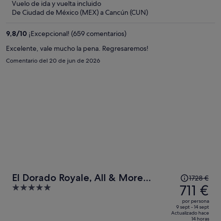
ahora
Vuelo de ida y vuelta incluido
es
De Ciudad de México (MEX) a Cancún (CUN)
de
1585 €
9,8
/
10
¡Excepcional! (659 comentarios)
por
Excelente, vale mucho la pena. Regresaremos!
persona
Comentario del 20 de jun de 2026
El
El Dorado Royale, All & More
1728 €
precio
711 €
5
Inclusive Adults Only
era
out
por persona
de
of
9 sept - 14 sept
Actualizado hace
1728 €,
5
14 horas