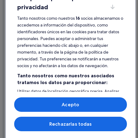
privacidad
Información legal/contacto
Tanto nosotros como nuestros
16
socios almacenamos o
Pautas sobre el contenido y cómo denunciar contenido
accedemos a información del dispositivo, como
identificadores únicos en las cookies para tratar datos
Ayuda
personales. Puedes aceptar o administrar tus
Ayuda
preferencias haciendo clic abajo o, en cualquier
momento, a través de la página de la política de
Cancelar un vuelo
privacidad. Tus preferencias se notificarán a nuestros
Cancelar una reserva de hotel o de un alquiler vacacional
socios y no afectarán a los datos de navegación.
Plazos de reembolso
Tanto nosotros como nuestros asociados
tratamos los datos para proporcionar:
Utilizar un cupón de Expedia
Utilizar datos de localización geográfica precisa. Analizar
Documentos para viajes internacionales
activamente las características del dispositivo para su
identificación. Almacenar la información en un dispositivo
Acepto
y/o acceder a ella. Publicidad y contenido personalizados,
medición de publicidad y contenido, investigación de
audiencia y desarrollo de servicios.
© 2026 Expedia, Inc., una empresa de Expedia Group. Todos los
Rechazarlas todas
Lista de asociados (proveedores)
derechos reservados. Expedia y el logotipo de Expedia son marcas
comerciales o marcas comerciales registradas de Expedia, Inc.
Vacationspot, S.L., Agencia de Viajes, I-AV-0000631.3.