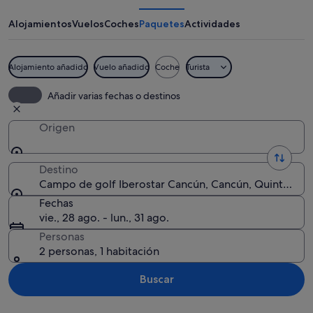
golf
Iberostar
Alojamientos
Vuelos
Coches
Paquetes
Actividades
Cancún
Alojamiento añadido
Vuelo añadido
Coche
Turista
Un parque con una fuente, palmeras y
Añadir varias fechas o destinos
Origen
Destino
Campo de golf Iberostar Cancún, Cancún, Quintana R
Fechas
vie., 28 ago. - lun., 31 ago.
Personas
2 personas, 1 habitación
Buscar
Ver mapa