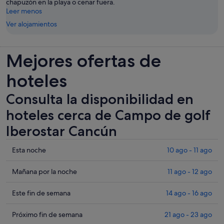
chapuzón en la playa o cenar fuera.
Leer menos
Ver alojamientos
Mejores ofertas de
hoteles
Consulta la disponibilidad en
hoteles cerca de Campo de golf
Iberostar Cancún
Comprueba
Esta noche
10 ago - 11 ago
los
precios
Comprueba
Mañana por la noche
11 ago - 12 ago
cerca
los
de
precios
Comprueba
Este fin de semana
14 ago - 16 ago
Campo
cerca
los
de
de
precios
Comprueba
Próximo fin de semana
21 ago - 23 ago
golf