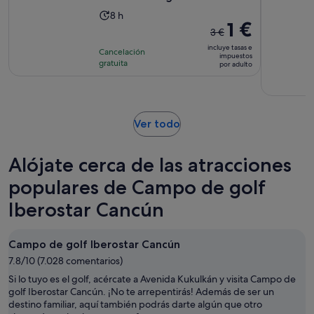
de
La
8 h
47 €
El
1 €
duración
por
3 €
precio
de
adulto
incluye tasas e
Cancelación
anterior
impuestos
la
gratuita
por adulto
era
actividad
de
es
3 €
de
y
8 horas
Se
Ver todo
el
abre
actual
en
es
Alójate cerca de las atracciones
una
de
pestaña
populares de Campo de golf
1 €
nueva
por
Iberostar Cancún
adulto
Campo de golf Iberostar Cancún
7.8/10 (7.028 comentarios)
Si lo tuyo es el golf, acércate a Avenida Kukulkán y visita Campo de
golf Iberostar Cancún. ¡No te arrepentirás! Además de ser un
destino familiar, aquí también podrás darte algún que otro