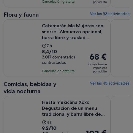
con
actividad
Cancelación gratuita
por adulto
de
3017
es
68 €
comentarios
de
Flora y fauna
Ver las 53 actividades
por
7 horas
Catamarán Isla Mujeres con snorkel-Almuerzo opcional, barra 
Excursión 
adulto
Catamarán Isla Mujeres con
snorkel-Almuerzo opcional,
barra libre y traslad...
La
7 h
8.4
8,4/10
duración
El
68 €
sobre
3.017 comentarios
de
precio
contrastados
10
la
incluye tasas e
es
impuestos
con
actividad
Cancelación gratuita
por adulto
de
3017
es
68 €
comentarios
de
Comidas, bebidas y
Ver las 45 actividades
por
7 horas
vida nocturna
adulto
Fiesta mexicana Xoxi: Degustación de un menú tradicional y ba
Capitán Ga
Fiesta mexicana Xoxi:
Degustación de un menú
tradicional y barra libre de
t...
La
4 h
9.2
9,2/10
duración
El