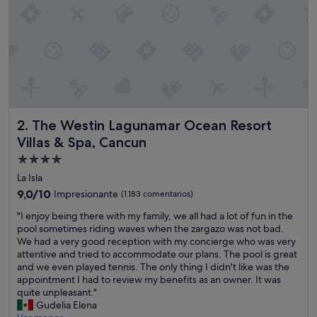
m
a
b
l
e
,
m
u
y
The Westin Lagunamar Ocean Resort Villas & Spa, Cancun
2. The Westin Lagunamar Ocean Resort
a
g
Villas & Spa, Cancun
r
Alojamiento
a
de
d
La Isla
a
4.0 estrellas
9.0
9,0/10
Impresionante
(1.183 comentarios)
b
sobre
l
"
"I enjoy being there with my family, we all had a lot of fun in the
10,
e
I
pool sometimes riding waves when the zargazo was not bad.
Impresionante,
l
e
We had a very good reception with my concierge who was very
(1.183 comentarios)
a
n
attentive and tried to accommodate our plans. The pool is great
e
j
and we even played tennis. The only thing I didn't like was the
s
o
appointment I had to review my benefits as an owner. It was
t
y
quite unpleasant."
a
b
Gudelia Elena
n