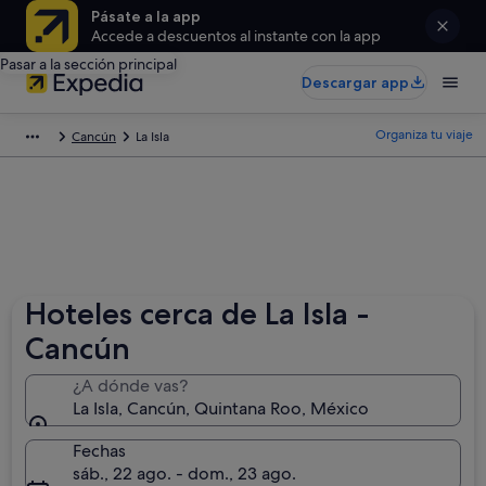
Pásate a la app
Accede a descuentos al instante con la app
Pasar a la sección principal
Descargar app
Organiza tu viaje
Cancún
La Isla
Hoteles cerca de La Isla -
Cancún
¿A dónde vas?
La Isla, Cancún, Quintana Roo, México
Fechas
sáb., 22 ago. - dom., 23 ago.