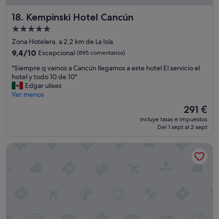
Kempinski Hotel Cancún
18. Kempinski Hotel Cancún
Alojamiento
de
Zona Hotelera, a 2,2 km de La Isla
5.0 estrellas
9.4
9,4/10
Excepcional
(895 comentarios)
sobre
"
"Siempre q vamos a Cancún llegamos a este hotel El servicio el
10,
S
hotel y todo 10 de 10"
Excepcional,
i
Edgar ulises
(895 comentarios)
e
Ver menos
m
El
291 €
p
precio
incluye tasas e impuestos
r
actual
Del 1 sept al 2 sept
e
es
q
de
Hotel Dos Playas Faranda Cancun
v
291 €
a
m
o
s
a
C
a
n