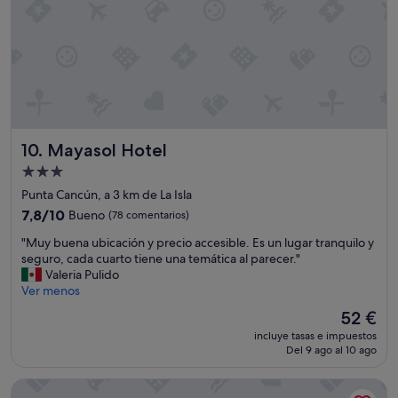
d
e
e
i
r
n
d
i
p
o
e
l
t
n
a
o
c
y
d
e
e
a
a
d
l
t
t
Mayasol Hotel
a
10. Mayasol Hotel
L
e
n
a
Alojamiento
n
o
V
n
de
Punta Cancún, a 3 km de La Isla
c
i
i
3.0 estrellas
h
l
7.8
7,8/10
Bueno
(78 comentarios)
s
e
l
sobre
.
"
"Muy buena ubicación y precio accesible. Es un lugar tranquilo y
,
a
10,
T
M
seguro, cada cuarto tiene una temática al parecer."
p
d
Bueno,
h
u
Valeria Pulido
o
u
(78 comentarios)
e
y
Ver menos
r
G
o
b
l
o
El
52 €
n
u
o
l
precio
l
incluye tasas e impuestos
e
q
f
actual
y
Del 9 ago al 10 ago
n
u
!
es
t
a
e
T
de
h
Essenzia de Cancun
u
f
h
52 €