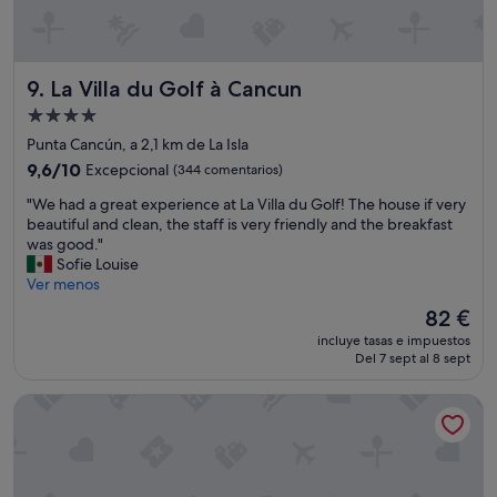
a
a
h
n
a
s
b
.
í
La Villa du Golf à Cancun
9. La Villa du Golf à Cancun
T
a
Alojamiento
h
u
e
de
n
Punta Cancún, a 2,1 km de La Isla
p
f
4.0 estrellas
9.6
9,6/10
Excepcional
(344 comentarios)
o
o
sobre
o
c
"
"We had a great experience at La Villa du Golf! The house if very
10,
l
o
W
beautiful and clean, the staff is very friendly and the breakfast
Excepcional,
i
q
e
was good."
(344 comentarios)
s
u
h
Sofie Louise
g
e
a
Ver menos
r
e
d
El
82 €
e
s
a
precio
a
t
incluye tasas e impuestos
g
actual
t
Del 7 sept al 8 sept
u
r
es
a
v
e
de
n
o
Mayasol Hotel
a
82 €
d
p
t
w
r
e
e
e
x
e
n
p
v