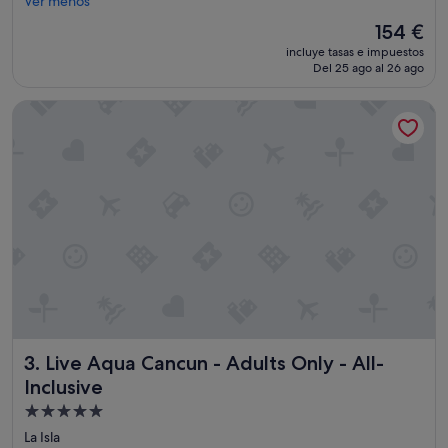
e
Ver menos
c
i
El
154 €
i
n
precio
a
incluye tasas e impuestos
g
actual
.
Del 25 ago al 26 ago
t
es
"
h
de
Live Aqua Cancun - Adults Only - All-Inclusive
e
154 €
r
e
w
i
t
h
m
y
f
a
m
i
l
Live Aqua Cancun - Adults Only - All-Inclusive
3. Live Aqua Cancun - Adults Only - All-
y
,
Inclusive
w
Alojamiento
e
de
a
La Isla