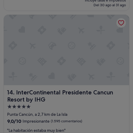
incluye tasas e impuestos
c
p
c
"
actual
Del 30 ago al 31 ago
a
l
a
es
s
e
a
de
InterContinental Presidente Cancun Resort by IHG
h
a
l
271 €
e
s
p
r
a
a
m
n
r
o
t
e
s
.
c
a
"
e
s
r
!
.
A
"
t
e
n
c
InterContinental Presidente Cancun Resort by IHG
14. InterContinental Presidente Cancun
i
ó
Resort by IHG
n
Alojamiento
e
de
x
Punta Cancún, a 2,7 km de La Isla
c
5.0 estrellas
9.0
9,0/10
Impresionante
(1.595 comentarios)
e
sobre
l
"
"La habitación estaba muy bien"
10,