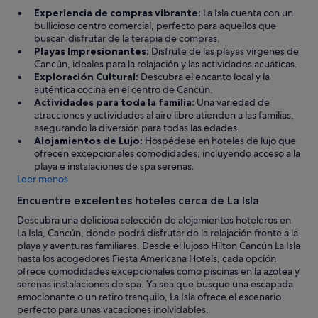
c
Experiencia de compras vibrante:
La Isla cuenta con un
h
bullicioso centro comercial, perfecto para aquellos que
o
buscan disfrutar de la terapia de compras.
s
Playas Impresionantes:
Disfrute de las playas vírgenes de
n
Cancún, ideales para la relajación y las actividades acuáticas.
o
Exploración Cultural:
Descubra el encanto local y la
l
auténtica cocina en el centro de Cancún.
o
Actividades para toda la familia:
Una variedad de
u
atracciones y actividades al aire libre atienden a las familias,
b
asegurando la diversión para todas las edades.
i
Alojamientos de Lujo:
Hospédese en hoteles de lujo que
c
ofrecen excepcionales comodidades, incluyendo acceso a la
a
playa e instalaciones de spa serenas.
n
Leer menos
,
m
Encuentre excelentes hoteles cerca de La Isla
e
Descubra una deliciosa selección de alojamientos hoteleros en
c
La Isla, Cancún, donde podrá disfrutar de la relajación frente a la
o
playa y aventuras familiares. Desde el lujoso Hilton Cancún La Isla
s
hasta los acogedores Fiesta Americana Hotels, cada opción
t
ofrece comodidades excepcionales como piscinas en la azotea y
ó
serenas instalaciones de spa. Ya sea que busque una escapada
t
emocionante o un retiro tranquilo, La Isla ofrece el escenario
r
perfecto para unas vacaciones inolvidables.
a