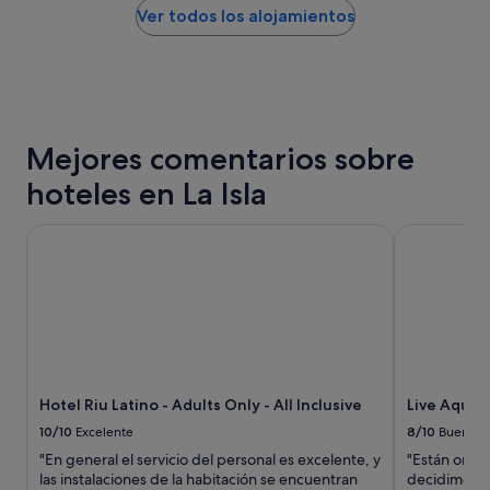
"
e
noche
Ver todos los alojamientos
g
encontrado
u
en
s
las
t
últimas
ó
24 horas
e
para
s
Mejores comentarios sobre
una
q
estancia
u
hoteles en La Isla
de
e
1 noche
p
y
Hotel Riu Latino - Adults Only - All Inclusive
Live Aqua Ca
o
2 adultos.
r
Los
e
precios
l
y
n
la
o
disponibilidad
m
están
b
sujetos
r
Hotel Riu Latino - Adults Only - All Inclusive
Live Aqua C
a
e
cambios.
10/10
Excelente
8/10
Bueno
d
Pueden
e
"En general el servicio del personal es excelente, y
"Están omiti
aplicarse
l
las instalaciones de la habitación se encuentran
decidimos re
términos