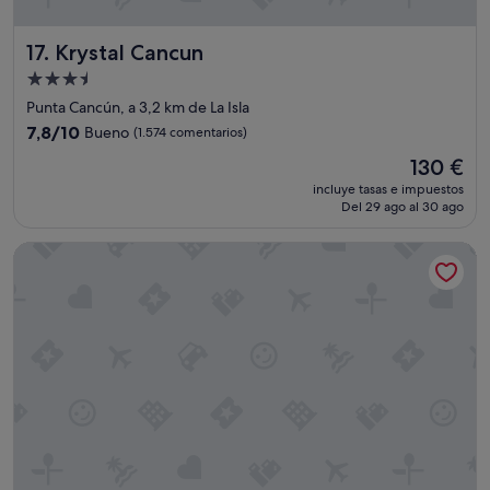
Krystal Cancun
17. Krystal Cancun
Alojamiento
de
Punta Cancún, a 3,2 km de La Isla
3.5 estrellas
7.8
7,8/10
Bueno
(1.574 comentarios)
sobre
El
130 €
10,
precio
Bueno,
incluye tasas e impuestos
actual
Del 29 ago al 30 ago
(1.574 comentarios)
es
de
Kempinski Hotel Cancún
130 €