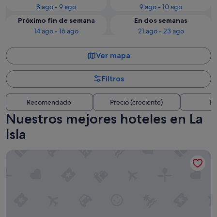
8 ago - 9 ago
9 ago - 10 ago
Próximo fin de semana
En dos semanas
14 ago - 16 ago
21 ago - 23 ago
Ver mapa
Filtros
Recomendado
Precio (creciente)
Di
Nuestros mejores hoteles en La
Isla
Canopy by Hilton Cancun La Isla