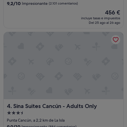
l
5.0 estrellas
9.2
9,2/10
Impresionante
(2.101 comentarios)
l
sobre
h
El
456 €
10,
a
precio
Impresionante,
incluye tasas e impuestos
d
actual
Del 25 ago al 26 ago
(2.101 comentarios)
a
es
l
de
Sina Suites Cancún - Adults Only
o
456 €
t
o
f
f
u
n
i
n
t
h
e
p
o
Sina Suites Cancún - Adults Only
4. Sina Suites Cancún - Adults Only
o
l
Alojamiento
s
de
Punta Cancún, a 2,2 km de La Isla
o
3.5 estrellas
9.0
9,0/10
Impresionante
(884 comentarios)