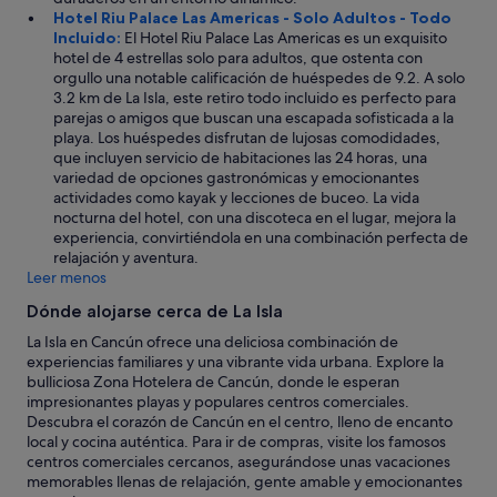
o
Hotel Riu Palace Las Americas - Solo Adultos - Todo
n
Incluido:
El Hotel Riu Palace Las Americas es un exquisito
d
hotel de 4 estrellas solo para adultos, que ostenta con
i
orgullo una notable calificación de huéspedes de 9.2. A solo
d
3.2 km de La Isla, este retiro todo incluido es perfecto para
o
parejas o amigos que buscan una escapada sofisticada a la
.
playa. Los huéspedes disfrutan de lujosas comodidades,
"
que incluyen servicio de habitaciones las 24 horas, una
variedad de opciones gastronómicas y emocionantes
actividades como kayak y lecciones de buceo. La vida
nocturna del hotel, con una discoteca en el lugar, mejora la
experiencia, convirtiéndola en una combinación perfecta de
relajación y aventura.
Leer menos
Dónde alojarse cerca de La Isla
La Isla en Cancún ofrece una deliciosa combinación de
experiencias familiares y una vibrante vida urbana. Explore la
bulliciosa Zona Hotelera de Cancún, donde le esperan
impresionantes playas y populares centros comerciales.
Descubra el corazón de Cancún en el centro, lleno de encanto
local y cocina auténtica. Para ir de compras, visite los famosos
centros comerciales cercanos, asegurándose unas vacaciones
memorables llenas de relajación, gente amable y emocionantes