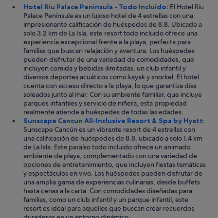
b
Hotel Riu Palace Peninsula - Todo Incluido:
El Hotel Riu
a
Palace Peninsula es un lujoso hotel de 4 estrellas con una
j
impresionante calificación de huéspedes de 8.8. Ubicado a
o
solo 3.2 km de La Isla, este resort todo incluido ofrece una
d
experiencia excepcional frente a la playa, perfecta para
a
familias que buscan relajación y aventura. Los huéspedes
r
pueden disfrutar de una variedad de comodidades, que
c
incluyen comida y bebidas ilimitadas, un club infantil y
o
diversos deportes acuáticos como kayak y snorkel. El hotel
n
cuenta con acceso directo a la playa, lo que garantiza días
e
soleados junto al mar. Con su ambiente familiar, que incluye
l
parques infantiles y servicio de niñera, esta propiedad
h
realmente atiende a huéspedes de todas las edades.
o
Sunscape Cancun All-Inclusive Resort & Spa by Hyatt:
t
Sunscape Cancún es un vibrante resort de 4 estrellas con
e
una calificación de huéspedes de 8.8, ubicado a solo 1.4 km
l
de La Isla. Este paraíso todo incluido ofrece un animado
,
ambiente de playa, complementado con una variedad de
a
opciones de entretenimiento, que incluyen fiestas temáticas
l
y espectáculos en vivo. Los huéspedes pueden disfrutar de
g
una amplia gama de experiencias culinarias, desde buffets
o
hasta cenas a la carta. Con comodidades diseñadas para
e
familias, como un club infantil y un parque infantil, este
s
resort es ideal para aquellos que buscan crear recuerdos
c
duraderos en un entorno dinámico.