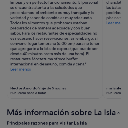
h
limpias y en perfecto funcionamiento. El personal
chancletas q
y
o
se encuentra atento a las solicitudes que
las batas d
condiciones
t
presentamos; el ambiente es muy tranquilo y la
pedirlas y el
adicionales.
e
variedad y sabor de comida es muy adecuado.
piscina tam
l
Todos los alimentos que probamos estaban
Leer menos
a
preparados de manera adecuada y con buen
c
sabor, Para los restaurantes de especialidades no
o
es necesario hacer reservaciones, sin embargo, sí
m
conviene llegar temprano (6:00 pm) para no tener
o
que agregarte a la lista de espera (que puede ser
l
desde 40 minutos hasta más de una hora). El
o
restaurante Moctezuma ofrece buffet
p
internacional en desayuno, comida y cena."
r
Leer menos
o
m
o
c
Hector Arnoldo
Viaje de 5 noches
maria alejan
Publicado hace 3 horas
Publicado hac
i
o
n
a
Más información sobre La Isla
n
m
Principales razones para visitar La Isla
u