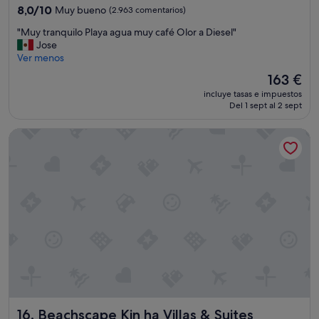
"
3.5 estrellas
"
8.0
8,0/10
Muy bueno
(2.963 comentarios)
sobre
"
"Muy tranquilo Playa agua muy café Olor a Diesel"
10,
M
Jose
Muy
u
Ver menos
bueno,
y
(2.963 comentarios)
El
163 €
t
precio
incluye tasas e impuestos
r
actual
Del 1 sept al 2 sept
a
es
n
de
Beachscape Kin ha Villas & Suites
q
163 €
u
i
l
o
P
l
a
y
a
a
g
u
a
Beachscape Kin ha Villas & Suites
16. Beachscape Kin ha Villas & Suites
m