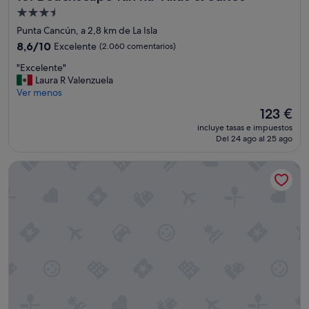
u
Alojamiento
y
de
Punta Cancún, a 2,8 km de La Isla
c
3.5 estrellas
a
8.6
8,6/10
Excelente
(2.060 comentarios)
f
sobre
"
"Excelente"
é
10,
E
Laura R Valenzuela
O
Excelente,
x
Ver menos
l
(2.060 comentarios)
c
o
El
123 €
e
r
precio
incluye tasas e impuestos
l
a
actual
Del 24 ago al 25 ago
e
D
es
n
i
de
Krystal Cancun
t
e
123 €
e
s
"
e
l
"