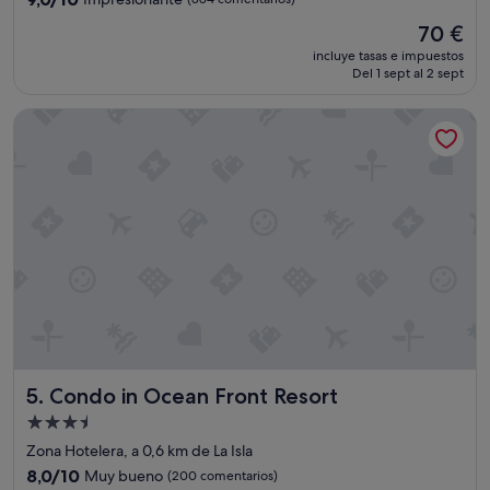
m
sobre
e
El
70 €
10,
t
precio
Impresionante,
incluye tasas e impuestos
i
actual
Del 1 sept al 2 sept
(884 comentarios)
m
es
e
de
Condo in Ocean Front Resort
s
70 €
r
i
d
i
n
g
w
a
v
e
s
w
h
Condo in Ocean Front Resort
5. Condo in Ocean Front Resort
e
n
Alojamiento
t
de
Zona Hotelera, a 0,6 km de La Isla
h
3.5 estrellas
8.0
8,0/10
Muy bueno
(200 comentarios)
e