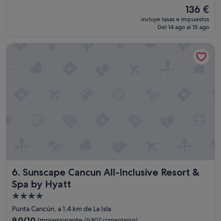
sobre
z
El
136 €
10,
a
precio
Muy
incluye tasas e impuestos
r
actual
Del 14 ago al 15 ago
bueno,
g
es
(200 comentarios)
a
de
Sunscape Cancun All-Inclusive Resort & Spa by Hyatt
z
136 €
o
w
a
s
n
o
t
b
a
d
.
W
e
Sunscape Cancun All-Inclusive Resort & Spa by Hyatt
6. Sunscape Cancun All-Inclusive Resort &
h
a
Spa by Hyatt
d
Alojamiento
a
de
v
Punta Cancún, a 1,4 km de La Isla
e
4.0 estrellas
9.0
9,0/10
Impresionante
(6.907 comentarios)