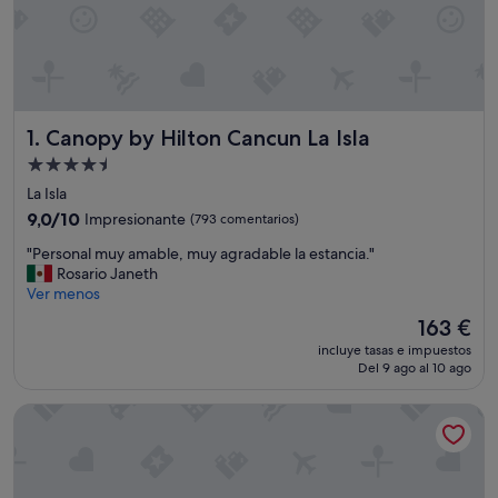
Canopy by Hilton Cancun La Isla
1. Canopy by Hilton Cancun La Isla
Alojamiento
de
La Isla
4.5 estrellas
9.0
9,0/10
Impresionante
(793 comentarios)
sobre
"
"Personal muy amable, muy agradable la estancia."
10,
P
Rosario Janeth
Impresionante,
e
Ver menos
(793 comentarios)
r
El
163 €
s
precio
incluye tasas e impuestos
o
actual
Del 9 ago al 10 ago
n
es
a
de
The Westin Lagunamar Ocean Resort Villas & Spa, Cancun
l
163 €
m
u
y
a