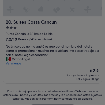
c
r
t
v
u
i
r
c
n
i
Suites Costa Cancun
20. Suites Costa Cancun
a
o
Alojamiento
s
e
de
"
l
Punta Cancún, a 3,1 km de La Isla
h
3.0 estrellas
7.2
7,2/10
Bueno
(645 comentarios)
o
sobre
t
"
"Lo único que no me gustó es que por el nombre del hotel a
10,
e
L
como lo promocionan muchos no lo ubican, me costó trabajo dar
Bueno,
l
o
con el hotel, algo escondido."
(645 comentarios)
y
ú
Victor Angel
t
n
Ver menos
o
i
El
62 €
d
c
precio
o
incluye tasas e impuestos
o
actual
Del 9 ago al 10 ago
1
q
es
0
u
de
d
e
62 €
Precio
Precio más bajo por noche encontrado en las últimas 24 horas para una
e
n
estancia de 1 noche y 2 adultos. Los precios y la disponibilidad están sujetos a
más
1
o
cambios. Pueden aplicarse términos y condiciones adicionales.
bajo
0
m
por