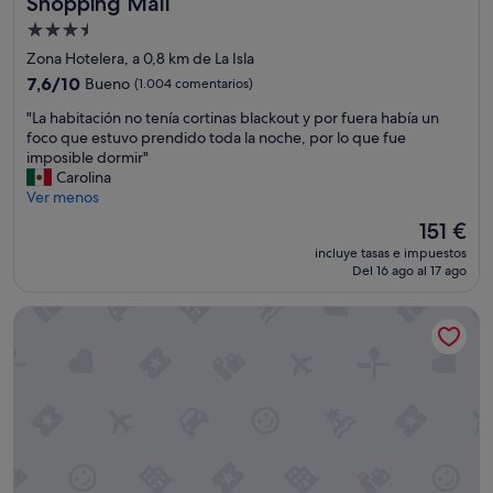
Shopping Mall
i
p
Alojamiento
e
t
r
de
a
Zona Hotelera, a 0,8 km de La Isla
g
p
3.5 estrellas
7.6
7,6/10
Bueno
(1.004 comentarios)
e
a
sobre
w
r
"
"La habitación no tenía cortinas blackout y por fuera había un
10,
h
a
L
foco que estuvo prendido toda la noche, por lo que fue
Bueno,
o
l
a
imposible dormir"
(1.004 comentarios)
w
o
h
Carolina
a
s
a
Ver menos
s
n
b
El
151 €
v
i
i
precio
e
ñ
incluye tasas e impuestos
t
actual
r
o
Del 16 ago al 17 ago
a
es
y
s
c
de
a
.
NAIA MAR
i
151 €
t
"
ó
t
n
e
n
n
o
t
t
i
e
v
n
e
í
a
a