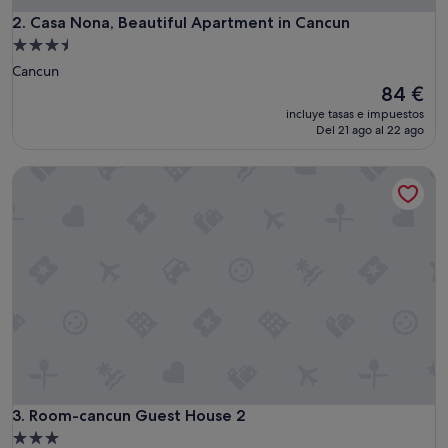
Casa Nona, Beautiful Apartment in Cancun
2. Casa Nona, Beautiful Apartment in Cancun
Alojamiento
de
Cancun
3.5 estrellas
El
84 €
precio
incluye tasas e impuestos
actual
Del 21 ago al 22 ago
es
de
Room-cancun Guest House 2
84 €
Room-cancun Guest House 2
3. Room-cancun Guest House 2
Alojamiento