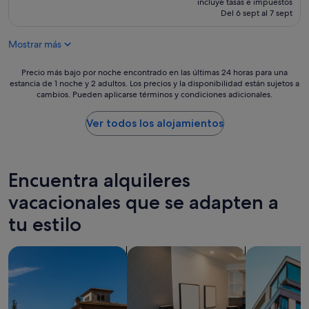
incluye tasas e impuestos
actual
Del 6 sept al 7 sept
es
de
Mostrar más
63 €
Precio
Precio más bajo por noche encontrado en las últimas 24 horas para una
estancia de 1 noche y 2 adultos. Los precios y la disponibilidad están sujetos a
más
cambios. Pueden aplicarse términos y condiciones adicionales.
bajo
por
noche
Ver todos los alojamientos
encontrado
en
las
últimas
Encuentra alquileres
24 horas
para
vacacionales que se adapten a
una
tu estilo
estancia
de
1 noche
Buscar villas
Buscar apartoteles
Buscar apar
y
2 adultos.
Los
precios
y