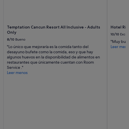
Temptation Cancun Resort All Inclusive - Adults
Hotel Riu
Only
10/10
Excel
8/10
Bueno
"Muy buen 
"Lo único que mejoraría es la comida tanto del
Leer men
desayuno bufete como la comida, eso y que hay
algunos huevos en la disponibilidad de alimentos en
restaurantes que únicamente cuentan con Room
Service ."
Leer menos