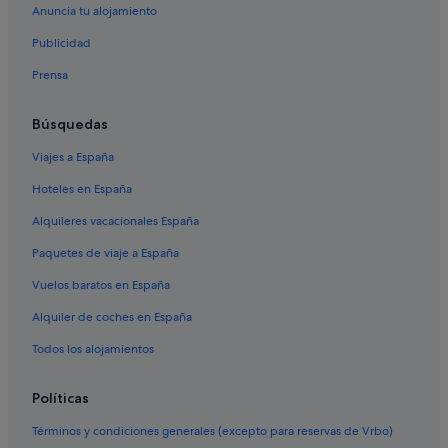
Anuncia tu alojamiento
Palladium hoteles en Cancún
Publicidad
Hoteles para familias en Cancún
Prensa
Hoteles de 5 estrellas en Cancún
Camino Real hoteles en Cancún
Búsquedas
Campings de caravanas en Cancún
Viajes a España
Hoteles en la playa en Cancún
Hoteles en España
Apartamentos en Cancún
Alquileres vacacionales España
Oasis Hotels & Resorts en Cancún
Paquetes de viaje a España
Alfredo V. Bonfil hoteles
Vuelos baratos en España
Cabañas en Cancún
Alquiler de coches en España
Casas barco en Cancún
Hoteles para bodas en Cancún
Todos los alojamientos
Hoteles cerca de Playa Tortugas
Políticas
B&B en Cancún
Términos y condiciones generales (excepto para reservas de Vrbo)
Hoteles boutique en Cancún