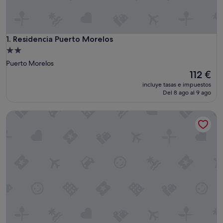
Residencia Puerto Morelos
1. Residencia Puerto Morelos
Alojamiento
de
Puerto Morelos
2.0 estrellas
El
112 €
precio
incluye tasas e impuestos
actual
Del 8 ago al 9 ago
es
de
Casa Nona, Beautiful Apartment in Cancun
112 €