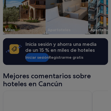
la
disponibilidad
están
sujetos
a
cambios.
Villas
Apartoteles
Apartamen
Pueden
aplicarse
términos
Inicia sesión y ahorra una media
y
condiciones
de un 15 % en miles de hoteles
adicionales.
Iniciar sesión
Registrarme gratis
Mejores comentarios sobre
hoteles en Cancún
Temptation Cancun Resort All Inclusive - Adults Only
Hotel Riu V