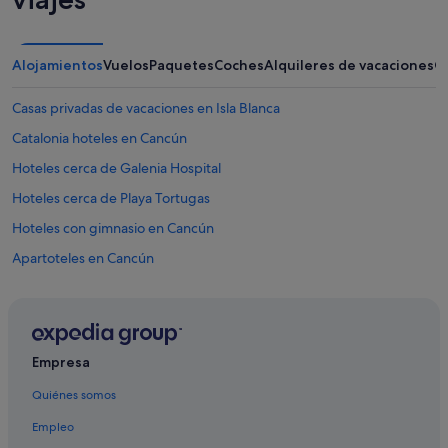
Alojamientos
Vuelos
Paquetes
Coches
Alquileres de vacaciones
O
Casas privadas de vacaciones en Isla Blanca
Catalonia hoteles en Cancún
Hoteles cerca de Galenia Hospital
Hoteles cerca de Playa Tortugas
Hoteles con gimnasio en Cancún
Apartoteles en Cancún
Hoteles con spa en Cancún
Hoteles cerca de Centro comercial Las Plazas Outlet Cancún
Barcelo hoteles en Cancún
Empresa
Hoteles con todo incluido en Cancún
Quiénes somos
Fiesta Americana Hotels & Resorts en Área de la avenida Tulum
Empleo
Puerto Cancún hoteles