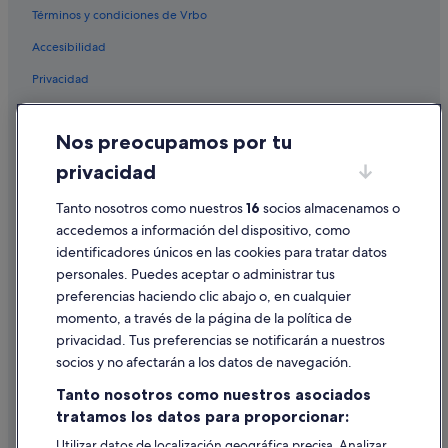
Términos y condiciones de Vrbo
Melia hoteles en Cancún
Accesibilidad
Excellence Resorts en Cancún
Privacidad
Palace Resorts en Cancún
Centro de Cancún hoteles
Cookies
Nos preocupamos por tu
Cancún hoteles
Condiciones de uso
privacidad
Hoteles baratos en Cancún
Información legal/contacto
Área de la avenida Tulum hoteles
Pautas sobre el contenido y cómo denunciar contenido
Tanto nosotros como nuestros
16
socios almacenamos o
accedemos a información del dispositivo, como
Fiesta Americana Hotels & Resorts en Cancún
identificadores únicos en las cookies para tratar datos
Ayuda
Hoteles con piscina en Cancún
personales. Puedes aceptar o administrar tus
Ayuda
Casas privadas de vacaciones en Isla Mujeres
preferencias haciendo clic abajo o, en cualquier
momento, a través de la página de la política de
Four Seasons hoteles en Cancún
Cancelar un vuelo
privacidad. Tus preferencias se notificarán a nuestros
Hoteles cerca de Parque Urbano Kabah
Cancelar una reserva de hotel o de un alquiler vacacional
socios y no afectarán a los datos de navegación.
Hoteles con conserje en Cancún
Plazos de reembolso
Tanto nosotros como nuestros asociados
Hoteles históricos en Cancún
tratamos los datos para proporcionar:
Utilizar un cupón de Expedia
Hoteles cerca de Centro comercial Plaza Las Américas
Utilizar datos de localización geográfica precisa. Analizar