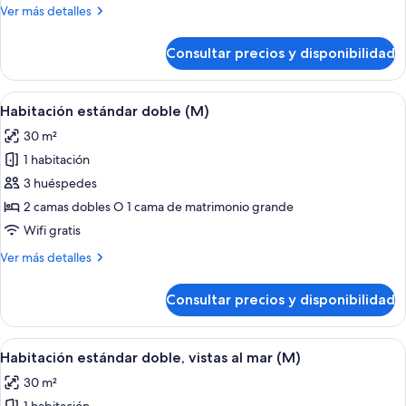
Más
Ver más detalles
detalles
de
Consultar precios y disponibilidad
Habitación
Abrir
Minibar, caja fuerte, espacio para trab
2
Habitación estándar doble (M)
todas
30 m²
las
1 habitación
fotos
de
3 huéspedes
Habitación
2 camas dobles O 1 cama de matrimonio grande
estándar
Wifi gratis
doble
Más
Ver más detalles
(M)
detalles
de
Consultar precios y disponibilidad
Habitación
estándar
doble
Abrir
Habitación de hotel con cama, escritorio,
2
(M)
Habitación estándar doble, vistas al mar (M)
todas
30 m²
las