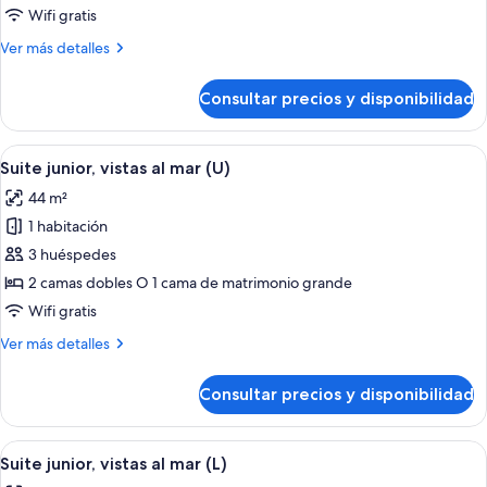
estándar
Wifi gratis
doble,
Más
Ver más detalles
vistas
detalles
al
de
Consultar precios y disponibilidad
Habitación
mar
estándar
(C)
doble,
Abrir
Una habitación de hotel con cama, televi
2
vistas
Suite junior, vistas al mar (U)
todas
al
44 m²
mar
las
(C)
1 habitación
fotos
de
3 huéspedes
Suite
2 camas dobles O 1 cama de matrimonio grande
junior,
Wifi gratis
vistas
Más
Ver más detalles
al
detalles
mar
de
Consultar precios y disponibilidad
Suite
(U)
junior,
vistas
Abrir
Una habitación de hotel con cama, televi
2
al
Suite junior, vistas al mar (L)
todas
mar