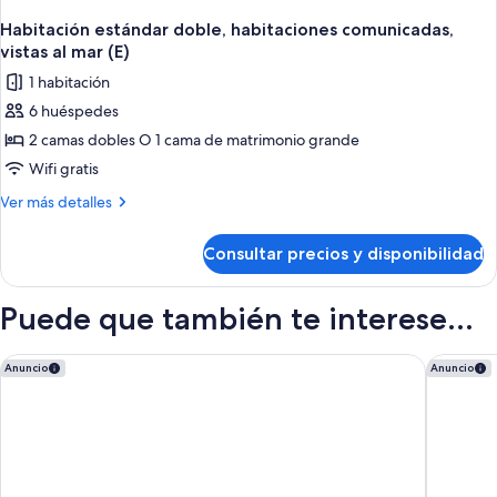
Habitación estándar doble, habitaciones comunicadas,
vistas al mar (E)
1 habitación
6 huéspedes
2 camas dobles O 1 cama de matrimonio grande
Wifi gratis
Más
Ver más detalles
detalles
de
Consultar precios y disponibilidad
Habitación
estándar
doble,
Puede que también te interese...
habitaciones
comunicadas,
vistas
Dreams Vista Cancun Golf & Spa Resort - All Inclusive
Hyatt Zil
Anuncio
Anuncio
al
mar
(E)