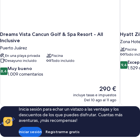
Dreams Vista Cancun Golf & Spa Resort - All
Inclusive
Zona Hote
Puerto Juárez
Piscina
Todo inc
En una playa privada
Piscina
Desayuno incluido
Todo incluido
9.4
Excep
9,4
sobre
1.529 
8.4
Muy bueno
8,4
10,
sobre
1.009 comentarios
Excepcion
10,
1.529 com
Muy
El
290 €
bueno,
precio
incluye tasas e impuestos
1.009 comentarios
actual
Del 10 ago al 11 ago
es
Inicia sesión para echar un vistazo a las ventajas y los
de
descuentos de los que puedes disfrutar. Cuantas más
290 €
aventuras, ¡más recompensas!
Iniciar sesión
Registrarme gratis