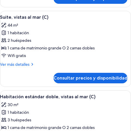
Suite
(C)
junior,
vistas
Abrir
Una habitación de hotel con cama, tele
3
al
Suite, vistas al mar (C)
todas
mar
44 m²
(C)
las
1 habitación
fotos
de
2 huéspedes
Suite,
1 cama de matrimonio grande O 2 camas dobles
vistas
Wifi gratis
al
Más
Ver más detalles
mar
detalles
(C)
de
Consultar precios y disponibilidad
Suite,
vistas
al
Abrir
Habitación de hotel con cama, escritorio,
2
mar
Habitación estándar doble, vistas al mar (C)
todas
(C)
30 m²
las
1 habitación
fotos
de
3 huéspedes
Habitación
1 cama de matrimonio grande O 2 camas dobles