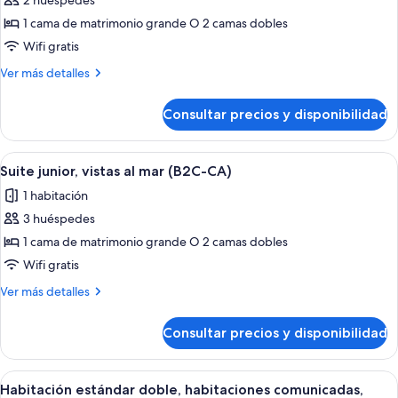
2 huéspedes
fotos
(B2C-
de
1 cama de matrimonio grande O 2 camas dobles
CA)
Suite,
Wifi gratis
vistas
Más
Ver más detalles
al
detalles
mar
de
Consultar precios y disponibilidad
Suite,
(B2C-
vistas
CA)
al
Abrir
Una habitación de hotel con cama, televi
2
mar
Suite junior, vistas al mar (B2C-CA)
todas
(B2C-
1 habitación
CA)
las
3 huéspedes
fotos
de
1 cama de matrimonio grande O 2 camas dobles
Suite
Wifi gratis
junior,
Más
Ver más detalles
vistas
detalles
al
de
Consultar precios y disponibilidad
Suite
mar
junior,
(B2C-
vistas
Abrir
Habitación de hotel con cama, escritorio,
CA)
2
al
Habitación estándar doble, habitaciones comunicadas,