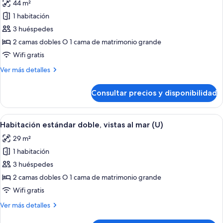
44 m²
(U)
las
1 habitación
fotos
de
3 huéspedes
Suite
2 camas dobles O 1 cama de matrimonio grande
junior,
Wifi gratis
vistas
Más
Ver más detalles
al
detalles
mar
de
Consultar precios y disponibilidad
Suite
(L)
junior,
vistas
Abrir
Habitación de hotel con cama, escritorio,
2
al
Habitación estándar doble, vistas al mar (U)
todas
mar
29 m²
(L)
las
1 habitación
fotos
de
3 huéspedes
Habitación
2 camas dobles O 1 cama de matrimonio grande
estándar
Wifi gratis
doble,
Más
Ver más detalles
vistas
detalles
al
de