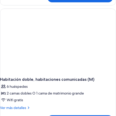
vistas
doble,
al
2
mar
habitaciones,
vistas
(B2C-
al
US)
mar
(B2C-
US)
Habitación doble, habitaciones comunicadas (M)
6 huéspedes
2 camas dobles O 1 cama de matrimonio grande
Wifi gratis
Más
Ver más detalles
detalles