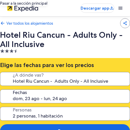
Pasar a la sección principal
Descargar app
Ver todos los alojamientos
Hotel Riu Cancun - Adults Only -
All Inclusive
Alojamiento
de
3.5 estrellas
Elige las fechas para ver los precios
¿A dónde vas?
Fechas
Personas