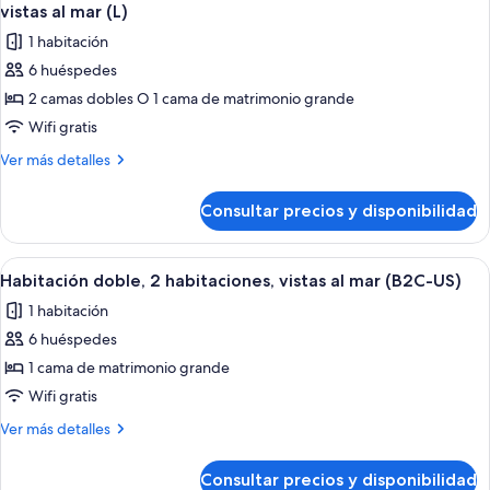
todas
mar
vistas al mar (L)
(B2C-
las
1 habitación
CA)
fotos
6 huéspedes
de
2 camas dobles O 1 cama de matrimonio grande
Habitación
estándar
Wifi gratis
doble,
Más
Ver más detalles
habitaciones
detalles
de
comunicadas,
Consultar precios y disponibilidad
Habitación
vistas
estándar
al
doble,
Abrir
Habitación de hotel con cama, escritorio,
2
mar
habitaciones
Habitación doble, 2 habitaciones, vistas al mar (B2C-US)
todas
comunicadas,
(L)
1 habitación
vistas
las
al
6 huéspedes
fotos
mar
de
1 cama de matrimonio grande
(L)
Habitación
Wifi gratis
doble,
Más
Ver más detalles
2
detalles
habitaciones,
de
Consultar precios y disponibilidad
Habitación