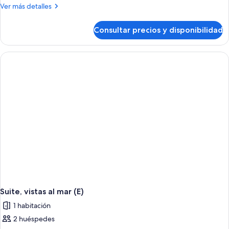
Más
Ver más detalles
detalles
de
Consultar precios y disponibilidad
Habitación
doble,
habitaciones
comunicadas,
vistas
al
mar
(M)
Suite, vistas al mar (E)
1 habitación
2 huéspedes