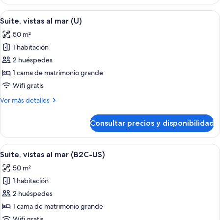
junior,
vistas
Abrir
Una habitación de hotel con cama, tele
3
al
Suite, vistas al mar (U)
todas
mar
50 m²
(M)
las
1 habitación
fotos
de
2 huéspedes
Suite,
1 cama de matrimonio grande
vistas
Wifi gratis
al
Más
Ver más detalles
mar
detalles
(U)
de
Consultar precios y disponibilidad
Suite,
vistas
al
Abrir
Una habitación de hotel con cama, tele
3
mar
Suite, vistas al mar (B2C-US)
todas
(U)
50 m²
las
1 habitación
fotos
de
2 huéspedes
Suite,
1 cama de matrimonio grande
vistas
Wifi gratis