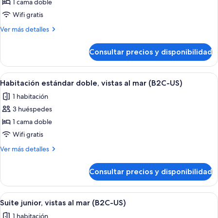
Habitación
1 cama doble
estándar,
Wifi gratis
vistas
Más
Ver más detalles
al
detalles
mar
de
Consultar precios y disponibilidad
Habitación
(L)
estándar,
vistas
Abrir
Habitación de hotel con cama, escritorio,
2
al
Habitación estándar doble, vistas al mar (B2C-US)
todas
mar
1 habitación
(L)
las
3 huéspedes
fotos
de
1 cama doble
Habitación
Wifi gratis
estándar
Más
Ver más detalles
doble,
detalles
vistas
de
Consultar precios y disponibilidad
Habitación
al
estándar
mar
doble,
Abrir
Una habitación de hotel con cama, televi
(B2C-
2
vistas
Suite junior, vistas al mar (B2C-US)
todas
al
US)
1 habitación