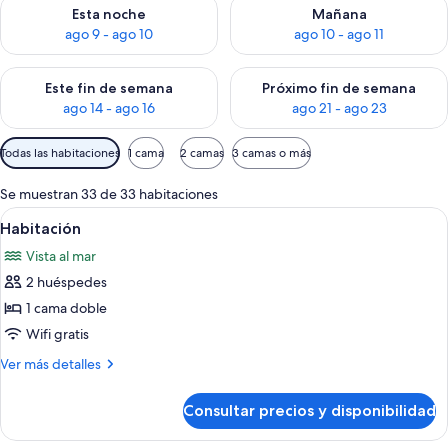
Consulta la disponibilidad para esta noche, ago 9 - ago 10
Consulta la disponibilidad par
Esta noche
Mañana
ago 9 - ago 10
ago 10 - ago 11
Consulta la disponibilidad para este fin de semana, ago 14 - a
Consulta la disponibilidad par
Este fin de semana
Próximo fin de semana
ago 14 - ago 16
ago 21 - ago 23
Filtros
Todas las habitaciones
1 cama
2 camas
3 camas o más
disponibles
para
Se muestran 33 de 33 habitaciones
las
Abrir
Minibar, caja fuerte, espacio para trab
3
Habitación
habitaciones
todas
Vista al mar
las
2 huéspedes
fotos
de
1 cama doble
Habitación
Wifi gratis
Más
Ver más detalles
detalles
de
Consultar precios y disponibilidad
Habitación