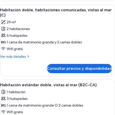
mar
2
Abrir
Habitación de hotel con cama, escritorio,
(U)
2
habitaciones,
Habitación doble, habitaciones comunicadas, vistas al mar
todas
vistas
(C)
al
las
29 m²
mar
fotos
(U)
2 habitaciones
de
6 huéspedes
Habitación
doble,
1 cama de matrimonio grande y 2 camas dobles
habitaciones
Wifi gratis
comunicadas,
Más
Ver más detalles
vistas
detalles
al
de
Consultar precios y disponibilidad
Habitación
mar
doble,
(C)
habitaciones
Abrir
Habitación de hotel con cama, escritorio,
2
comunicadas,
Habitación estándar doble, vistas al mar (B2C-CA)
todas
vistas
1 habitación
al
las
mar
3 huéspedes
fotos
(C)
de
1 cama de matrimonio grande O 2 camas dobles
Habitación
Wifi gratis