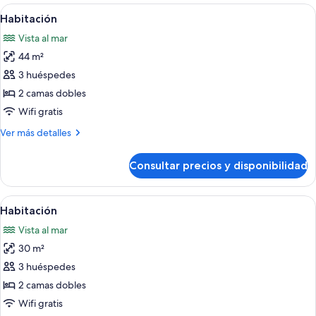
Abrir
Minibar, caja fuerte, espacio para trab
4
Habitación
todas
Vista al mar
las
44 m²
fotos
de
3 huéspedes
Habitación
2 camas dobles
Wifi gratis
Más
Ver más detalles
detalles
de
Consultar precios y disponibilidad
Habitación
Abrir
Minibar, caja fuerte, espacio para trab
4
Habitación
todas
Vista al mar
las
30 m²
fotos
de
3 huéspedes
Habitación
2 camas dobles
Wifi gratis