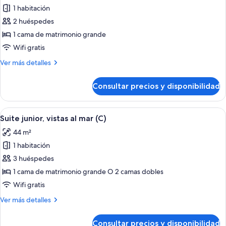
1 habitación
fotos
de
2 huéspedes
Suite,
1 cama de matrimonio grande
vistas
Wifi gratis
al
Más
Ver más detalles
mar
detalles
(L)
de
Consultar precios y disponibilidad
Suite,
vistas
al
Abrir
Una habitación de hotel con cama, televi
2
mar
Suite junior, vistas al mar (C)
todas
(L)
44 m²
las
1 habitación
fotos
de
3 huéspedes
Suite
1 cama de matrimonio grande O 2 camas dobles
junior,
Wifi gratis
vistas
Más
Ver más detalles
al
detalles
mar
de
Consultar precios y disponibilidad