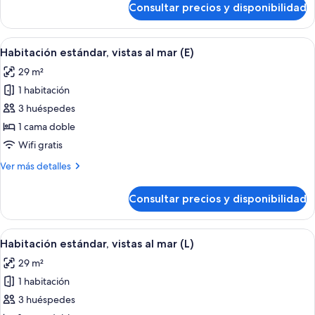
Consultar precios y disponibilidad
Habitación
mar
estándar
(U)
doble,
Abrir
Habitación de hotel con cama, escritorio,
2
vistas
Habitación estándar, vistas al mar (E)
todas
al
29 m²
mar
las
(U)
1 habitación
fotos
de
3 huéspedes
Habitación
1 cama doble
estándar,
Wifi gratis
vistas
Más
Ver más detalles
al
detalles
mar
de
Consultar precios y disponibilidad
Habitación
(E)
estándar,
vistas
Abrir
Habitación de hotel con cama, escritorio,
2
al
Habitación estándar, vistas al mar (L)
todas
mar
29 m²
(E)
las
1 habitación
fotos
de
3 huéspedes