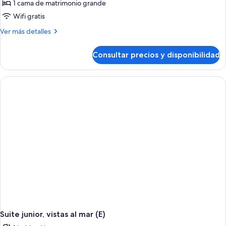
1 cama de matrimonio grande
Wifi gratis
Más
Ver más detalles
detalles
de
Consultar precios y disponibilidad
Suite,
vistas
al
mar
(E)
Suite junior, vistas al mar (E)