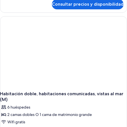
de
Consultar precios y disponibilidad
Habitación
doble,
habitaciones
comunicadas
(M)
Habitación doble, habitaciones comunicadas, vistas al mar
(M)
6 huéspedes
2 camas dobles O 1 cama de matrimonio grande
Wifi gratis