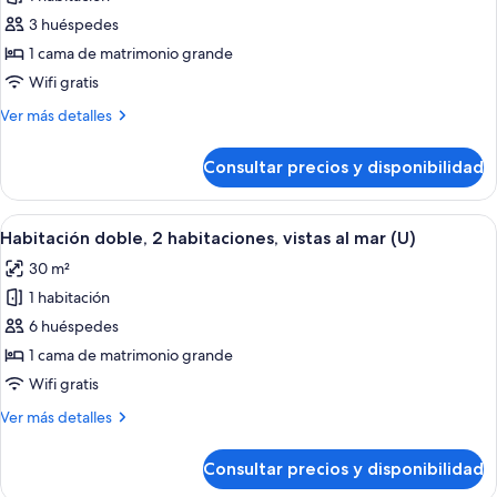
mar
las
(B2C-
3 huéspedes
fotos
US)
de
1 cama de matrimonio grande
Suite
Wifi gratis
junior,
Más
Ver más detalles
vistas
detalles
al
de
Consultar precios y disponibilidad
Suite
mar
junior,
(B2C-
vistas
Abrir
Habitación de hotel con cama, escritorio,
US)
2
al
Habitación doble, 2 habitaciones, vistas al mar (U)
todas
mar
30 m²
(B2C-
las
US)
1 habitación
fotos
de
6 huéspedes
Habitación
1 cama de matrimonio grande
doble,
Wifi gratis
2
Más
Ver más detalles
habitaciones,
detalles
vistas
de
Consultar precios y disponibilidad
Habitación
al
doble,