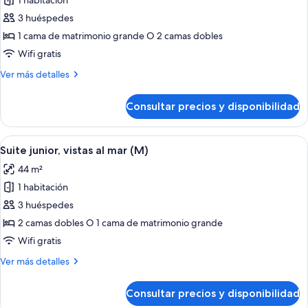
1 habitación
fotos
de
3 huéspedes
Habitación
1 cama de matrimonio grande O 2 camas dobles
estándar
Wifi gratis
doble,
Más
Ver más detalles
vistas
detalles
al
de
Consultar precios y disponibilidad
Habitación
mar
estándar
(M)
doble,
Abrir
Una habitación de hotel con cama, televi
2
vistas
Suite junior, vistas al mar (M)
todas
al
44 m²
mar
las
(M)
1 habitación
fotos
de
3 huéspedes
Suite
2 camas dobles O 1 cama de matrimonio grande
junior,
Wifi gratis
vistas
Más
Ver más detalles
al
detalles
mar
de
Consultar precios y disponibilidad
Suite
(M)