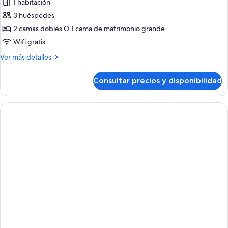
1 habitación
3 huéspedes
2 camas dobles O 1 cama de matrimonio grande
Wifi gratis
Más
Ver más detalles
detalles
de
Consultar precios y disponibilidad
Suite
junior,
vistas
al
mar
(E)