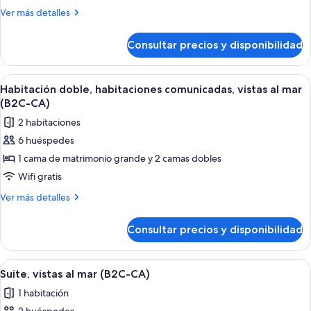
estándar
Más
Ver más detalles
doble,
detalles
vistas
de
Consultar precios y disponibilidad
Habitación
al
estándar
mar
doble,
Abrir
Habitación de hotel con cama, escritorio,
(B2C-
2
vistas
Habitación doble, habitaciones comunicadas, vistas al mar
todas
al
CA)
(B2C-CA)
mar
las
2 habitaciones
(B2C-
fotos
CA)
6 huéspedes
de
1 cama de matrimonio grande y 2 camas dobles
Habitación
doble,
Wifi gratis
habitaciones
Más
Ver más detalles
comunicadas,
detalles
de
vistas
Consultar precios y disponibilidad
Habitación
al
doble,
mar
habitaciones
Abrir
Una habitación de hotel con cama, tele
3
(B2C-
comunicadas,
Suite, vistas al mar (B2C-CA)
todas
vistas
CA)
1 habitación
al
las
mar