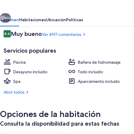
Cancun
-
erior
Siguiente
Adults
61+
Resumen
Habitaciones
Ubicación
Políticas
Only
Comentarios
Muy bueno
8,4
Ver 4197 comentarios
-
8,4 de 10
All
Servicios populares
Inclusive
Piscina
Bañera de hidromasaje
Desayuno incluido
Todo incluido
Spa
Aparcamiento incluido
4 piscinas al aire libre, sombrillas, tu
Abrir todos
Opciones de la habitación
Consulta la disponibilidad para estas fechas