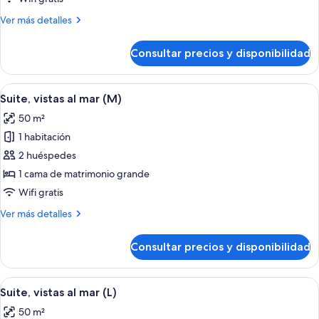
al
Más
Ver más detalles
mar
detalles
(B2C-
de
Consultar precios y disponibilidad
Suite,
US)
vistas
al
Abrir
Una habitación de hotel con cama, tele
3
mar
Suite, vistas al mar (M)
todas
(B2C-
50 m²
US)
las
1 habitación
fotos
de
2 huéspedes
Suite,
1 cama de matrimonio grande
vistas
Wifi gratis
al
Más
Ver más detalles
mar
detalles
(M)
de
Consultar precios y disponibilidad
Suite,
vistas
al
Abrir
Una habitación de hotel con cama, tele
3
mar
Suite, vistas al mar (L)
todas
(M)
50 m²
las