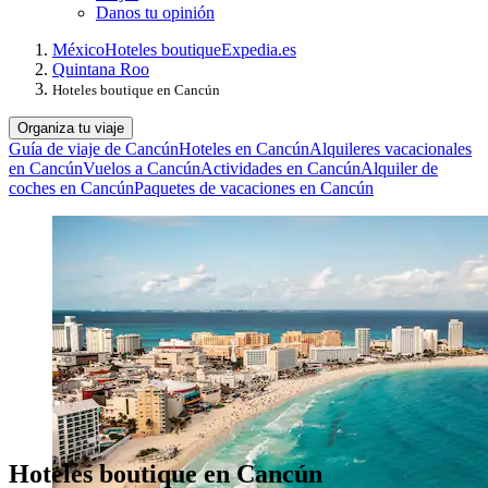
Danos tu opinión
México
Hoteles boutique
Expedia.es
Quintana Roo
Hoteles boutique en Cancún
Organiza tu viaje
Guía de viaje de Cancún
Hoteles en Cancún
Alquileres vacacionales
en Cancún
Vuelos a Cancún
Actividades en Cancún
Alquiler de
coches en Cancún
Paquetes de vacaciones en Cancún
Hoteles boutique en Cancún