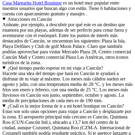
Casa Margarita Hotel Boutique
es un hotel muy popular entre
nuestros usuarios que buscan algo con estilo. Tiene 6 habitaciones y
cuenta con aparcamiento gratuito y masajes .
Atracciones en Cancún
Anímate, por ejemplo, a descubrir por qué este es un destino que
enamora por sus playas, ademas de ser perfecto para cenar fuera y
aventurarse con el esnórquel. Entre los puntos de interés más
destacados de Cancún, se encuentran los siguientes: Plaza la Isla,
Playa Delfines y Club de golf Moon Palace. Claro que también
podrías aprovechar para visitar Mercado Plaza 28, Centro comercial
Cancún Mall y Centro comercial Plaza Las Américas, otros iconos
turísticos de la zona.
¿Qué tiempo puedo esperar en mi viaje a Cancún?
Hacerte una idea del tiempo que hará en Cancún te ayudará a
disfrutar de tu viaje al máximo. Los meses más cálidos suelen ser
agosto y julio, con una temperatura media de 28 °C, y los meses más
fríos son enero y febrero, con una media de 25 °C. Los meses más
lluviosos en Cancún son junio, septiembre, octubre y agosto. La
media de precipitaciones de cada mes es de 190 mm.
¿Cuál es la mejor forma de ir a mi hotel boutique en Cancún?
Estas son solo unas opciones para viajar a Cancún y desplazarte por
la zona. El aeropuerto principal más cercano es Cancún, Quintana
Roo (CUN-Cancún Intl.), ubicado a 13,7 km del centro de la
ciudad, aunque Cozumel, Quintana Roo (CZM-A. Internacional de
Cozumel) también podría resultarte práctico. Si te apetece lanzarte a