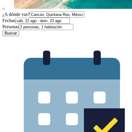
¿A dónde vas?
Fechas
Personas
Buscar