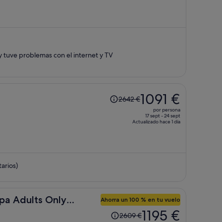
2067 €,
ahora
es
de
1014 €
, y tuve problemas con el internet y TV
por
persona
El
1091 €
2642 €
precio
por persona
era
17 sept - 24 sept
Actualizado hace 1 día
de
2642 €,
ahora
es
arios)
de
1091 €
por
persona
pa Adults Only
Ahorra un 100 % en tu vuelo
El
1195 €
2609 €
precio