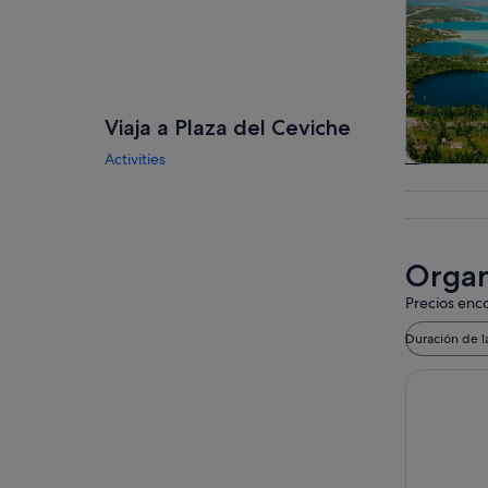
Viaja a Plaza del Ceviche
Activities
Visitas gu
excursio
un d
Organi
Precios enco
Duración de l