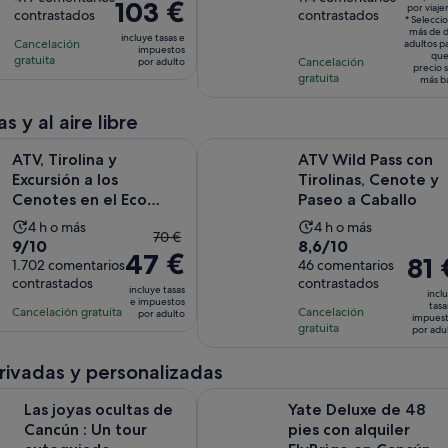
de
de
El
103 €
por viaje
de
contrastados
contrastados
10
10
la
la
* Selecci
precio
78 €
más de 
con
con
incluye tasas e
actividad
actividad
Cancelación
es
adultos p
impuestos
por
que
419
114
gratuita
es
Cancelación
es
por adulto
de
precio 
viajer
gratuita
comentarios
comentarios
más b
de
de
103 €
4 horas
3 horas
por
s y al aire libre
adulto
ina y Excursión a los Cenotes en el Eco Parque Extreme Adventu
ATV Wild Pass con Tirolinas, Cenot
ATV, Tirolina y
ATV Wild Pass con
Excursión a los
Tirolinas, Cenote y
Cenotes en el Eco
Paseo a Caballo
Parque Extreme
La
La
4 h o más
4 h o más
El
70 €
Adventurin...
9.0
8.6
9/10
8,6/10
duración
duración
47 €
precio
El
81 
sobre
1.702 comentarios
sobre
46 comentarios
de
de
anterior
preci
contrastados
contrastados
10
10
la
la
incluye tasas
incl
era
es
e impuestos
con
con
tasa
actividad
actividad
Cancelación gratuita
Cancelación
por adulto
de
impues
de
1702
46
gratuita
es
es
por adu
70 €
81 €
comentarios
comentarios
de
de
y
por
privadas y personalizadas
4 horas
4 horas
el
adult
Se abre en una pestaña
ocultas de Cancún : Un tour autoguiado
Yate Deluxe de 48 pies con alquile
actual
Las joyas ocultas de
Yate Deluxe de 48
es
Cancún : Un tour
pies con alquiler
de