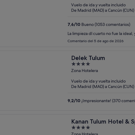
Vuelo de ida y vuelta incluido
De Madrid (MAD) a Cancún (CUN)
7,6
/
10
Bueno (1053 comentarios)
La limpieza dl cuarto no fue la ideal
Comentario del 5 de ago de 2026
Delek Tulum
4
out
Zona Hotelera
of
Vuelo de ida y vuelta incluido
5
De Madrid (MAD) a Cancún (CUN)
9,2
/
10
¡Impresionante! (370 coment
Kanan Tulum Hotel & S
4
Playground
out
Zona Hotelera