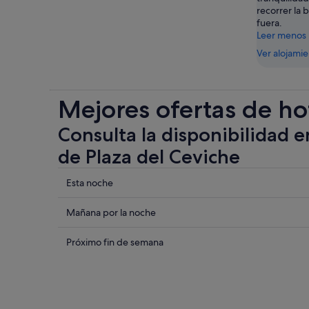
recorrer la 
fuera.
Leer menos
Ver alojami
Mejores ofertas de ho
Consulta la disponibilidad e
de Plaza del Ceviche
Comprueba
Esta noche
los
precios
Comprueba
Mañana por la noche
cerca
los
de
precios
Comprueba
Próximo fin de semana
Plaza
cerca
los
del
de
precios
Ceviche
Plaza
cerca
para
del
de