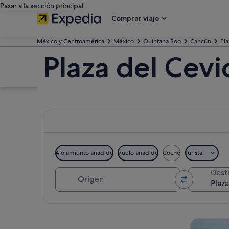
Pasar a la sección principal
Comprar viaje
México y Centroamérica
México
Quintana Roo
Cancún
Pla
Plaza del Cevi
Alojamiento añadido
Vuelo añadido
Coche
Turista
Origen
Dest
Ver mapa
Visitas gu