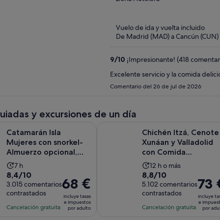
of
5
Vuelo de ida y vuelta incluido
De Madrid (MAD) a Cancún (CUN)
9
/
10
¡Impresionante! (418 comentar
Excelente servicio y la comida delici
Comentario del 26 de jul de 2026
guiadas y excursiones de un día
Isla Mujeres con snorkel-Almuerzo opcional, barra libre y trasl
Chichén Itzá, Cenote Xunáan y Val
Catamarán Isla
Chichén Itzá, Cenote
Mujeres con snorkel-
Xunáan y Valladolid
Almuerzo opcional,
con Comida
barra libre y traslad...
Tradicional Buffet
La
La
7 h
12 h o más
8.4
8.8
8,4/10
8,8/10
duración
duración
El
68 €
El
73 
sobre
3.015 comentarios
sobre
5.102 comentarios
de
de
precio
precio
contrastados
contrastados
10
10
la
la
incluye tasas
incluye ta
es
es
e impuestos
e impues
con
con
actividad
actividad
Cancelación gratuita
Cancelación gratuita
por adulto
por adu
de
de
3015
5102
es
es