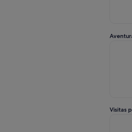
Aventura
ATV, Tirol
Visitas 
Las joyas 