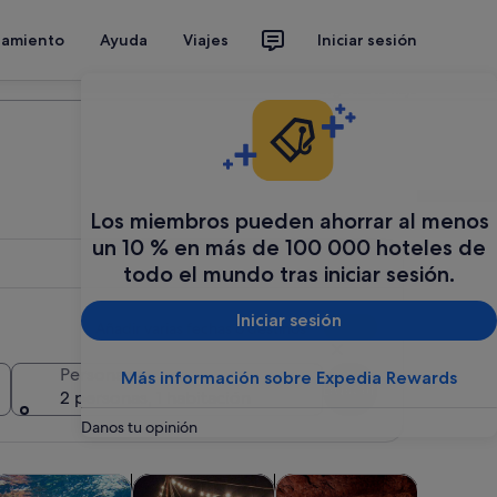
jamiento
Ayuda
Viajes
Iniciar sesión
Organiza tu viaje
Los miembros pueden ahorrar al menos
un 10 % en más de 100 000 hoteles de
todo el mundo tras iniciar sesión.
Iniciar sesión
Añadir varias fechas o destinos
Personas
Más información sobre Expedia Rewards
Buscar
2 personas, 1 habitación
Danos tu opinión
n una pestaña nueva
 abre en una pestaña nueva
Se abre en una pestaña nueva
Se abre en 
Se a
lora y fauna
Comidas, bebidas y vida nocturna
Aventuras y al aire libre
Visitas pr