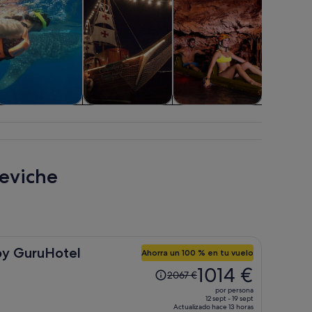
lora y fauna
Comidas,
Aventuras y al
Visitas pr
bebidas y vida
aire libre
persona
nocturna
Ceviche
y GuruHotel
Ahorra un 100 % en tu vuelo
El
1014 €
2067 €
precio
por persona
era
12 sept - 19 sept
Actualizado hace 13 horas
de