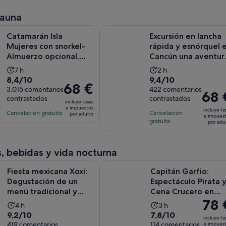
68 €
73 €
comentarios
comentarios
de
de
por
por
fauna
7 horas
12 horas
adulto
adulto
Isla Mujeres con snorkel-Almuerzo opcional, barra libre y trasl
Excursión en lancha rápida y esnór
Catamarán Isla
Excursión en lancha
Mujeres con snorkel-
rápida y esnórquel 
Almuerzo opcional,
Cancún una aventur
barra libre y traslad...
en la selva
La
La
7 h
2 h
8.4
9.4
8,4/10
9,4/10
duración
duración
El
68 €
sobre
3.015 comentarios
sobre
422 comentarios
de
de
El
68 
precio
contrastados
contrastados
10
10
la
la
incluye tasas
precio
es
e impuestos
con
con
incluye ta
actividad
actividad
Cancelación gratuita
Cancelación
es
por adulto
de
e impues
3015
422
gratuita
es
es
por adu
de
68 €
comentarios
comentarios
de
de
68 €
por
7 horas
2 horas
por
adulto
, bebidas y vida nocturna
adulto
icana Xoxi: Degustación de un menú tradicional y barra libre de
Capitán Garfio: Espectáculo Pirat
Fiesta mexicana Xoxi:
Capitán Garfio:
Degustación de un
Espectáculo Pirata 
menú tradicional y
Cena Crucero en
El
78 
barra libre de t...
Cancún
La
La
4 h
3 h
precio
9.2
7.8
9,2/10
7,8/10
duración
duración
incluye ta
es
sobre
419 comentarios
sobre
114 comentarios
e impues