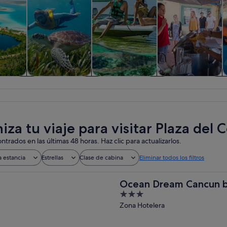
iadas y
Actividades
Visitas acuáticas y
Historia y cultura
F
nes de
acuáticas
cruceros
ía
za tu viaje para visitar Plaza del 
ntrados en las últimas 48 horas. Haz clic para actualizarlos.
a estancia
Estrellas
Clase de cabina
Eliminar todos los filtros
Ocean Dream Cancun b
3
out
Zona Hotelera
of
5