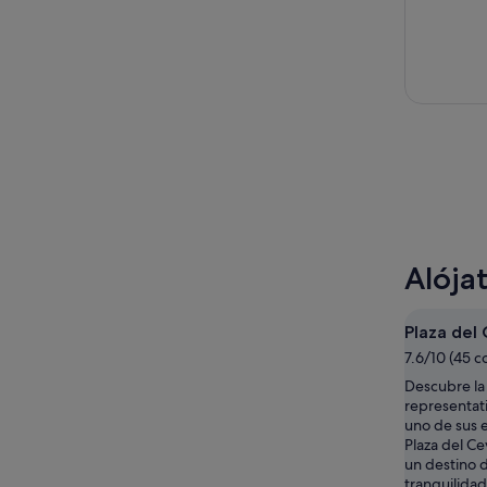
Alója
Plaza del
7.6/10 (45 c
Descubre la 
representat
uno de sus e
Plaza del C
un destino d
tranquilida