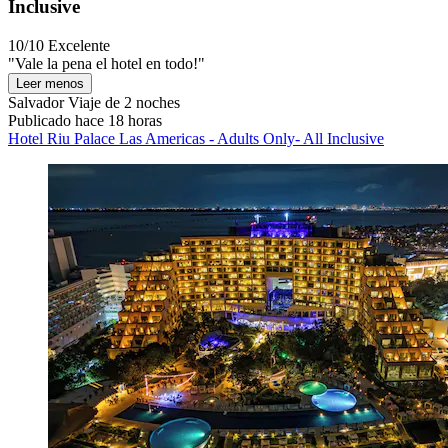
Inclusive
10/10
Excelente
"Vale la pena el hotel en todo!"
Leer menos
Salvador
Viaje de 2 noches
Publicado hace 18 horas
Hotel Riu Palace Las Americas - Adults Only- All Inclusive