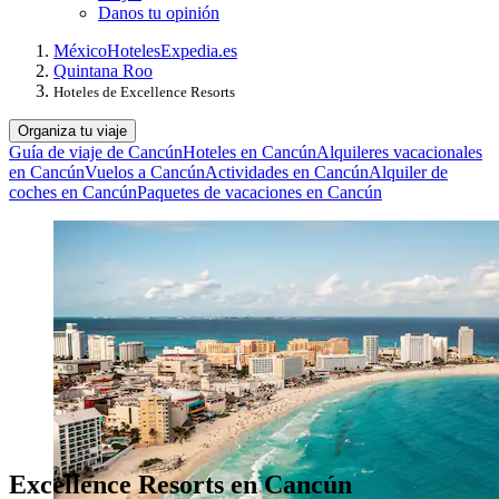
Danos tu opinión
México
Hoteles
Expedia.es
Quintana Roo
Hoteles de Excellence Resorts
Organiza tu viaje
Guía de viaje de Cancún
Hoteles en Cancún
Alquileres vacacionales
en Cancún
Vuelos a Cancún
Actividades en Cancún
Alquiler de
coches en Cancún
Paquetes de vacaciones en Cancún
Excellence Resorts en Cancún