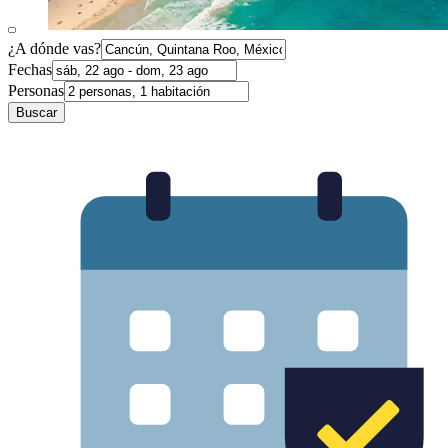
¿A dónde vas?
Fechas
Personas
Buscar