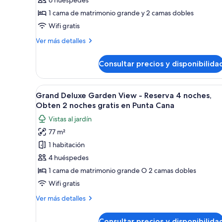
Suite
1 cama de matrimonio grande y 2 camas dobles
Garden
View
Wifi gratis
Más
Ver más detalles
detalles
de
Consultar precios y disponibilida
Grand
Family
Suite
Abrir
Habitación de hotel moderna con
6
Garden
Grand Deluxe Garden View - Reserva 4 noches,
todas
View
Obten 2 noches gratis en Punta Cana
las
Vistas al jardín
fotos
77 m²
de
1 habitación
Grand
Deluxe
4 huéspedes
Garden
1 cama de matrimonio grande O 2 camas dobles
View
Wifi gratis
-
Más
Ver más detalles
Reserva
detalles
4
de
Consultar precios y disponibilida