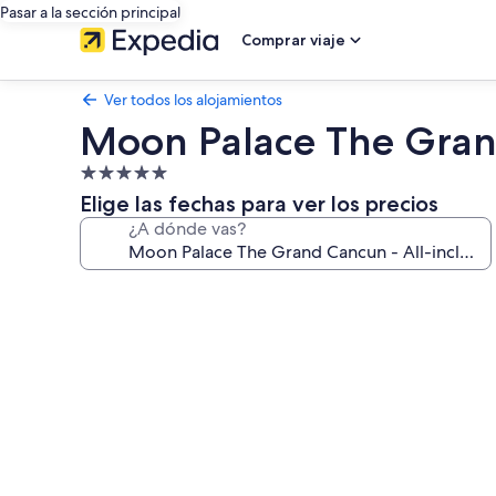
Pasar a la sección principal
Comprar viaje
Ver todos los alojamientos
Moon Palace The Grand
Alojamiento
de
Elige las fechas para ver los precios
5.0 estrellas
¿A dónde vas?
Galería
de
imágenes
de
Moon
Palace
The