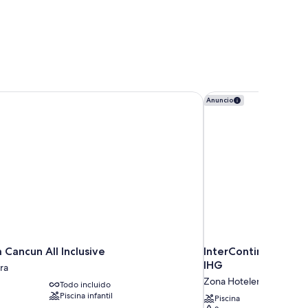
 Cancun All Inclusive
InterContinental Pre
Anuncio
 Cancun All Inclusive
InterContinental Pr
IHG
ra
Zona Hotelera
Todo incluido
Piscina infantil
Piscina