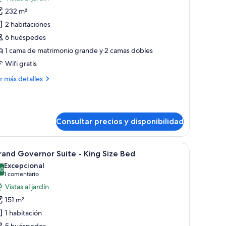
s
232 m²
otos
e
2 habitaciones
rand
6 huéspedes
residential
1 cama de matrimonio grande y 2 camas dobles
uite
Wifi gratis
ás
r más detalles
talles
and
esidential
Consultar precios y disponibilidad
ite
e.
una cama grande, una zona de estar con mesa y sillas, un pequeño escritorio 
brir
Una habitación de hotel moderna con una cama
8
and Governor Suite - King Size Bed
odas
Excepcional
s
,0
10,0 de 10
(1 comentario)
1 comentario
otos
Vistas al jardín
e
151 m²
rand
1 habitación
overnor
5 huéspedes