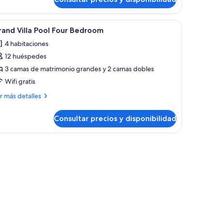
droom
e, televisión, un cuadro y vistas al océano.
brir
Zona junto a la piscina con mobiliario de mimbr
12
and Villa Pool Four Bedroom
odas
4 habitaciones
s
12 huéspedes
otos
e
3 camas de matrimonio grandes y 2 camas dobles
rand
Wifi gratis
lla
ás
r más detalles
ool
talles
our
Consultar precios y disponibilidad
and
edroom
la
ol
centro redonda con un florero y un cuadro grande en la pared.
ur
droom