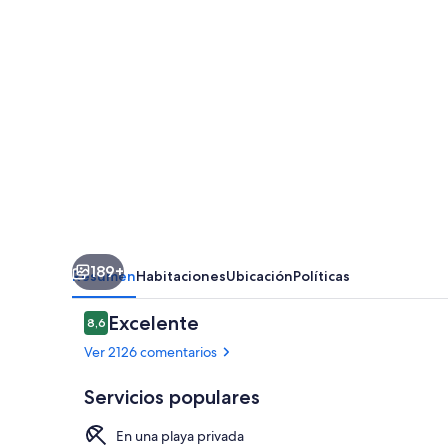
Grand
Cancun
-
All-
inclusive
189+
Resumen
Habitaciones
Ubicación
Políticas
Comentarios
Excelente
8,6
8,6 de 10
Ver 2126 comentarios
Servicios populares
En una playa privada