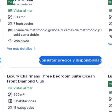
9,6
10
fotos
f
9,6 de 10
(4 comentarios)
4 comentarios
de
d
Vistas al mar
Luxury
L
303 m²
Chairmans
P
1
7 huéspedes
Two
O
1 cama de matrimonio grande, 2 camas de matrimonio y 1
bedroom
B
sofá cama doble
Suite
S
Wifi gratis
Ocean
S
M
Ve
Más
de
Ver más detalles
Front
V
detalles
de
Diamond
D
de
Lu
d
Consultar precios y disponibilidad
Club
c
Luxury
Pr
Chairmans
O
Two
Be
manos, un espejo grande y un banco de madera.
Abrir
Una habitación de hotel moderna con u
A
7
bedroom
Su
Luxury Chairmans Three bedroom Suite Ocean
Lu
todas
t
Suite
Su
Front Diamond Club
Ocean
las
Vi
la
9,
Vistas al mar
Front
Di
fotos
f
Diamond
cl
359 m²
de
d
Club
3 habitaciones
Luxury
L
Chairmans
j
11 huéspedes