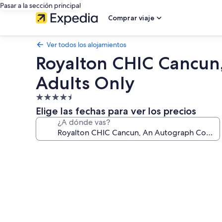
Pasar a la sección principal
Comprar viaje
Ver todos los alojamientos
Royalton CHIC Cancun, 
Adults Only
Alojamiento
de
Elige las fechas para ver los precios
4.5 estrellas
¿A dónde vas?
Galería
de
imágenes
de
Royalton