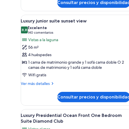
Consultar precios y disponibilida
Luxury
Junior
Suite
Abrir
Vistas al lago
1
Ocean
Luxury junior suite sunset view
todas
Front
Excelente
las
8,8
8,8 de 10
(140 comentarios)
140 comentarios
fotos
Vistas a la laguna
de
56 m²
Luxury
4 huéspedes
junior
1 cama de matrimonio grande y 1 sofá cama doble O 2
suite
camas de matrimonio y 1 sofá cama doble
sunset
Wifi gratis
view
Más
Ver más detalles
detalles
de
Consultar precios y disponibilida
Luxury
junior
suite
Abrir
Una habitación de hotel modern
5
sunset
Luxury Presidential Ocean Front One Bedroom
todas
view
Suite Diamond Club
las
Vistas al mar