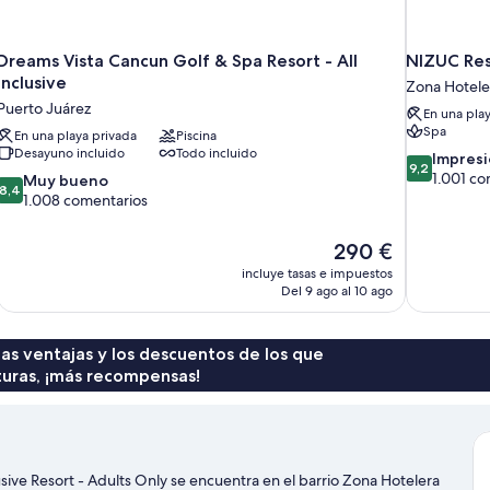
Dreams Vista Cancun Golf & Spa Resort - All
NIZUC Res
Inclusive
Zona Hotele
Puerto Juárez
En una pla
Spa
En una playa privada
Piscina
Desayuno incluido
Todo incluido
9.2
Impres
9,2
sobre
1.001 co
8.4
Muy bueno
8,4
10,
sobre
1.008 comentarios
Impresionan
10,
1.001 comen
Muy
El
290 €
bueno,
precio
incluye tasas e impuestos
1.008 comentarios
actual
Del 9 ago al 10 ago
es
de
290 €
 las ventajas y los descuentos de los que
turas, ¡más recompensas!
ive Resort - Adults Only se encuentra en el barrio Zona Hotelera