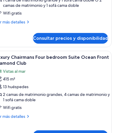
uite
camas de matrimonio y 1 sofá cama doble
unset
Wifi gratis
iew
iamond
ás
r más detalles
talles
lub
xury
Consultar precios y disponibilidad
nior
ite
a cama grande, televisor, escritorio y vista al mar.
brir
Una habitación de hotel moderna con una cama
nset
7
uxury Chairmans Four bedroom Suite Ocean Front
ew
odas
iamond Club
amond
s
ub
Vistas al mar
otos
415 m²
e
13 huéspedes
uxury
hairmans
2 camas de matrimonio grandes, 4 camas de matrimonio y
1 sofá cama doble
our
Wifi gratis
edroom
uite
ás
r más detalles
cean
talles
ront
xury