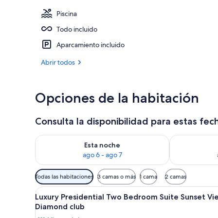
Piscina
Todo incluido
2 piscinas al 
Aparcamiento incluido
Abrir todos
Opciones de la habitación
Consulta la disponibilidad para estas fec
Consulta la disponibilidad para esta noche, ago 6 - 
Consulta la d
Esta noche
ago 6 - ago 7
Filtros
Todas las habitaciones
3 camas o más
1 cama
2 camas
disponibles
Abrir
Ducha y cabezal de ducha tipo 
para
2
Luxury Presidential Two Bedroom Suite Sunset Vi
todas
las
Diamond club
las
habitaciones