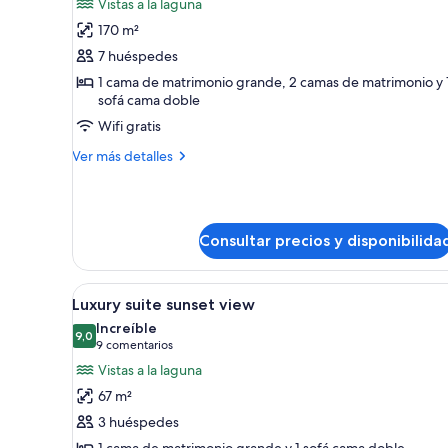
Vistas a la laguna
fotos
170 m²
de
7 huéspedes
Luxury
Presidential
1 cama de matrimonio grande, 2 camas de matrimonio y 
sofá cama doble
Two
Wifi gratis
Bedroom
Suite
Más
Ver más detalles
Sunset
detalles
de
View
Luxury
Diamond
Presidential
Consultar precios y disponibilida
club
Two
Bedroom
Suite
Abrir
Un baño moderno con dos lava
Sunset
2
Luxury suite sunset view
todas
View
Increíble
Diamond
las
9,0
9,0 de 10
(9 comentarios)
9 comentarios
club
fotos
Vistas a la laguna
de
67 m²
Luxury
3 huéspedes
suite
1 cama de matrimonio grande y 1 sofá cama doble