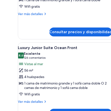
sunset
Wifi gratis
view
Más
Ver más detalles
detalles
de
Luxury
suite
Consultar precios y disponibilida
sunset
view
Abrir
Una habitación de hotel modern
4
Luxury Junior Suite Ocean Front
todas
Excelente
las
8,6
8,6 de 10
(126 comentarios)
126 comentarios
fotos
Vistas al mar
de
56 m²
Luxury
4 huéspedes
Junior
1 cama de matrimonio grande y 1 sofá cama doble O 2
Suite
camas de matrimonio y 1 sofá cama doble
Ocean
Wifi gratis
Front
Más
Ver más detalles
detalles
de