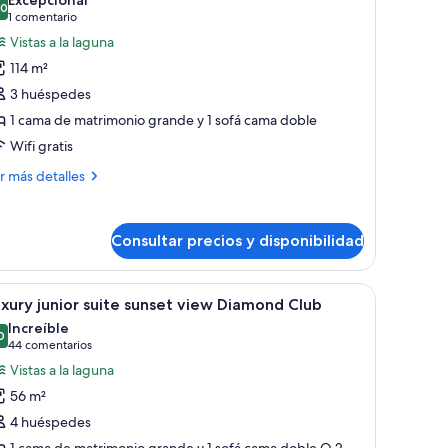
,0
otos
10,0 de 10
(1 comentario)
1 comentario
e
Vistas a la laguna
uxury
114 m²
residential
3 huéspedes
ne
1 cama de matrimonio grande y 1 sofá cama doble
edroom
Wifi gratis
uite
unset
ás
r más detalles
talles
iew
iamond
xury
Consultar precios y disponibilidad
lub
esidential
ne
droom
na cama grande, un escritorio, un banco y vista al océano.
brir
Vistas al lago
1
ite
xury junior suite sunset view Diamond Club
odas
nset
Increíble
ew
s
0
9,0 de 10
(44 comentarios)
44 comentarios
amond
otos
Vistas a la laguna
ub
e
56 m²
uxury
4 huéspedes
unior
1 cama de matrimonio grande y 1 sofá cama doble O 2