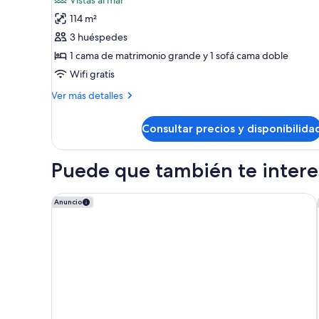
fotos
114 m²
de
3 huéspedes
Luxury
Presidential
1 cama de matrimonio grande y 1 sofá cama doble
Ocean
Wifi gratis
Front
Más
Ver más detalles
One
detalles
Bedroom
de
Consultar precios y disponibilida
Luxury
Suite
Presidential
Diamond
Ocean
Puede que también te interes
Club
Front
One
Bedroom
InterContinental Presidente Cancun Resort by IHG
Anuncio
Suite
Diamond
Club