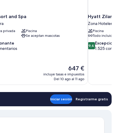
ort and Spa
ra
Zona Hotelera
ya privada
Piscina
Piscina
Se aceptan mascotas
Todo incluido
9.4
ionante
Excepcional
9,4
sobre
mentarios
1.525 comentarios
10,
te,
Excepcional,
tarios
1.525 comentarios
El
647 €
precio
incluye tasas e impuestos
actual
Del 10 ago al 11 ago
es
de
647 €
Iniciar sesión
Registrarme gratis