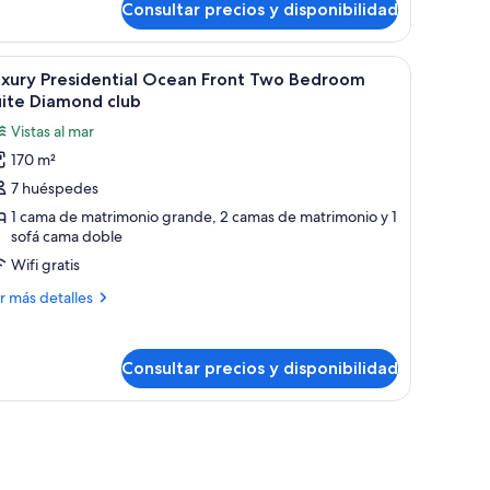
iamond
Consultar precios y disponibilidad
airmans
lub
ur
droom
una cama grande, paneles de madera, un adorno en la pared y lámparas de
brir
Una habitación de hotel moderna con una cama 
5
ite
uxury Presidential Ocean Front Two Bedroom
odas
ean
uite Diamond club
ont
s
Vistas al mar
amond
otos
ub
170 m²
e
7 huéspedes
uxury
residential
1 cama de matrimonio grande, 2 camas de matrimonio y 1
sofá cama doble
cean
Wifi gratis
ront
wo
ás
r más detalles
edroom
talles
uite
xury
iamond
Consultar precios y disponibilidad
esidential
lub
ean
ont
wo
droom
ite