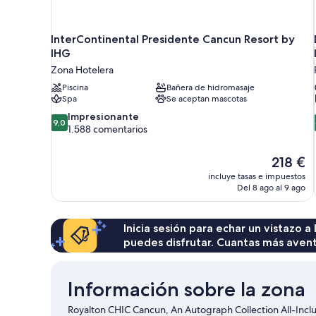
InterContinental Presidente Cancun Resort by
IHG
Zona Hotelera
Piscina
Bañera de hidromasaje
Spa
Se aceptan mascotas
9.0
Impresionante
9,0
sobre
1.588 comentarios
10,
Impresionante,
El
218 €
1.588 comentarios
precio
incluye tasas e impuestos
actual
Del 8 ago al 9 ago
es
de
218 €
Inicia sesión para echar un vistazo a
puedes disfrutar. Cuantas más aven
Información sobre la zona
Royalton CHIC Cancun, An Autograph Collection All-Inclus