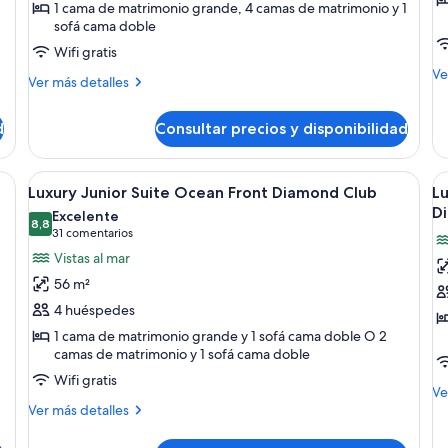
Three
s
1 cama de matrimonio grande, 4 camas de matrimonio y 1
sofá cama doble
bedroom
s
Suite
v
Wifi gratis
Ocean
D
M
Ve
Más
Ver más detalles
de
Front
C
detalles
de
de
Diamond
Lu
d
Consultar precios y disponibilidad
Luxury
Club
ju
Chairmans
su
Three
a con una cama grande, televisor, escritorio y vista al mar.
Abrir
Una habitación de hotel moderna con un
A
su
5
bedroom
Luxury Junior Suite Ocean Front Diamond Club
L
vi
todas
t
Suite
D
Excelente
Di
Ocean
las
8,8
la
8,8 de 10
(31 comentarios)
31 comentarios
Cl
Front
fotos
f
Vistas al mar
Diamond
de
d
Club
56 m²
Luxury
L
4 huéspedes
Junior
C
1 cama de matrimonio grande y 1 sofá cama doble O 2
Suite
F
camas de matrimonio y 1 sofá cama doble
Ocean
b
Wifi gratis
Front
S
M
Ve
Diamond
Más
O
de
Ver más detalles
detalles
de
Club
F
de
Lu