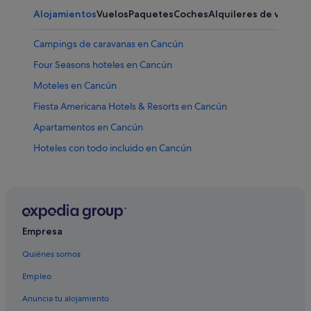
Alojamientos
Vuelos
Paquetes
Coches
Alquileres de vacaci
Campings de caravanas en Cancún
Four Seasons hoteles en Cancún
Moteles en Cancún
Fiesta Americana Hotels & Resorts en Cancún
Apartamentos en Cancún
Hoteles con todo incluido en Cancún
Hoteles con conserje en Cancún
Albergues en Cancún
Hoteles cerca de Centro comercial Plaza Las Américas
Barcelo hoteles en Cancún
Empresa
Puerto Cancún hoteles
Quiénes somos
Hoteles cerca de Galenia Hospital
Empleo
Hoteles con piscina en Cancún
Anuncia tu alojamiento