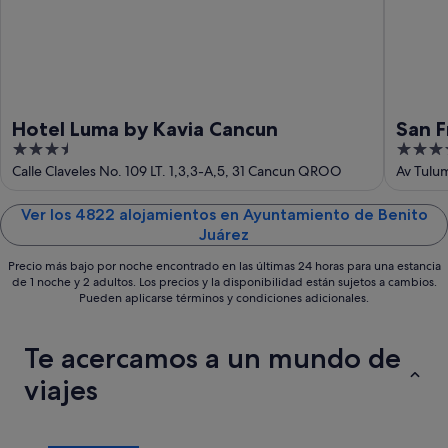
-
16
ago
Hotel Luma by Kavia Cancun
San F
3.5
4
out
out
Calle Claveles No. 109 LT. 1,3,3-A,5, 31 Cancun QROO
Av Tulum
QROO
of
of
5
5
Ver los 4822 alojamientos en Ayuntamiento de Benito
Juárez
Precio más bajo por noche encontrado en las últimas 24 horas para una estancia
de 1 noche y 2 adultos. Los precios y la disponibilidad están sujetos a cambios.
Pueden aplicarse términos y condiciones adicionales.
Te acercamos a un mundo de
viajes