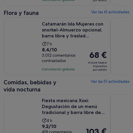
por adulto
de
3012
es
68 €
comentarios
de
Flora y fauna
Ver las 61 actividades
por
7 horas
Catamarán Isla Mujeres con snorkel-Almuerzo opcional, barra 
Excursión 
adulto
Catamarán Isla Mujeres con
snorkel-Almuerzo opcional,
barra libre y traslad...
La
7 h
8.4
8,4/10
duración
El
68 €
sobre
3.012 comentarios
de
precio
contrastados
10
la
incluye tasas e
es
impuestos
con
actividad
Cancelación gratuita
por adulto
de
3012
es
68 €
comentarios
de
Comidas, bebidas y
Ver las 51 actividades
por
7 horas
vida nocturna
adulto
Fiesta mexicana Xoxi: Degustación de un menú tradicional y ba
Capitán Ga
Fiesta mexicana Xoxi:
Degustación de un menú
tradicional y barra libre de
t...
La
4 h
9.2
9,2/10
duración
El
103 €
sobre
419 comentarios