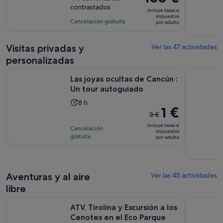
de
precio
contrastados
10
la
incluye tasas e
es
impuestos
con
actividad
Cancelación gratuita
por adulto
de
419
es
103 €
comentarios
de
por
Visitas privadas y
Ver las 47 actividades
4 horas
adulto
personalizadas
Se abre en
Las joyas ocultas de Cancún : Un tour autoguiado
Yate Delux
Las joyas ocultas de Cancún :
Un tour autoguiado
La
8 h
El
1 €
duración
3 €
precio
de
incluye tasas e
Cancelación
anterior
impuestos
la
gratuita
por adulto
era
actividad
de
es
3 €
de
y
Aventuras y al aire
8 horas
Ver las 45 actividades
el
libre
actual
ATV, Tirolina y Excursión a los Cenotes en el Eco Parque Ext
ATV Wild P
es
ATV, Tirolina y Excursión a los
de
Cenotes en el Eco Parque