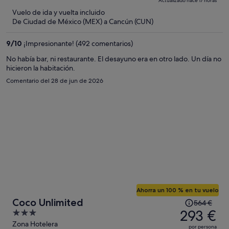
Actualizado hace 17 horas
635 €,
5
Vuelo de ida y vuelta incluido
ahora
De Ciudad de México (MEX) a Cancún (CUN)
es
de
9
/
10
¡Impresionante! (492 comentarios)
258 €
por
No había bar, ni restaurante. El desayuno era en otro lado. Un día no
hicieron la habitación.
persona
Comentario del 28 de jun de 2026
Ahorra un 100 % en tu vuelo
El
Coco Unlimited
564 €
precio
293 €
3
era
out
Zona Hotelera
por persona