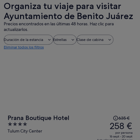
de un día
cruceros
Organiza tu viaje para visitar
Ayuntamiento de Benito Juárez
Precios encontrados en las últimas 48 horas. Haz clic para
actualizarlos.
Duración de la estancia
Estrellas
Clase de cabina
Eliminar todos los filtros
El
Prana Boutique Hotel
635 €
precio
258 €
4
era
out
Tulum City Center
por persona
de
of
16 sept - 20 sept