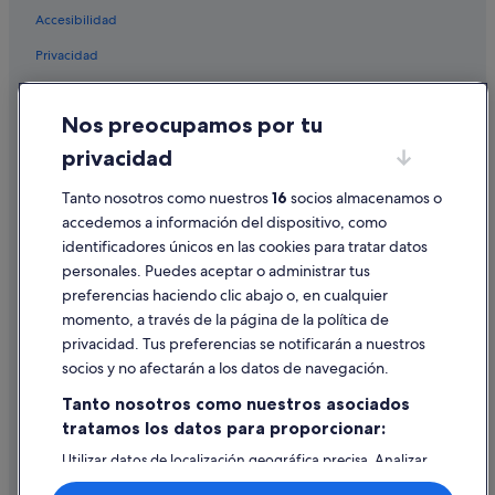
Camino Real hoteles en Cancún
Accesibilidad
Hoteles de lujo en Cancún
Privacidad
Hoteles cerca de Centro comercial Puerto Cancún
Cookies
Marina Town Center
Nos preocupamos por tu
Condiciones de uso
Palace Resorts en Cancún
privacidad
Información legal/contacto
Área de la avenida Tulum hoteles
Tanto nosotros como nuestros
16
socios almacenamos o
Pautas sobre el contenido y cómo denunciar contenido
Hoteles con spa en Cancún
accedemos a información del dispositivo, como
Casas barco en Cancún
identificadores únicos en las cookies para tratar datos
Ayuda
Hoteles cerca de Parque Urbano Kabah
personales. Puedes aceptar o administrar tus
Ayuda
preferencias haciendo clic abajo o, en cualquier
Centro de Cancún hoteles
momento, a través de la página de la política de
Cancelar un vuelo
Hoteles de 4 estrellas en Cancún
privacidad. Tus preferencias se notificarán a nuestros
Cancelar una reserva de hotel o de un alquiler vacacional
Casas de huéspedes en Cancún
socios y no afectarán a los datos de navegación.
Plazos de reembolso
Hoteles con gimnasio en Cancún
Tanto nosotros como nuestros asociados
tratamos los datos para proporcionar:
Utilizar un cupón de Expedia
Hoteles de 5 estrellas en Cancún
Utilizar datos de localización geográfica precisa. Analizar
Hoteles en la playa en Cancún
Documentos para viajes internacionales
activamente las características del dispositivo para su