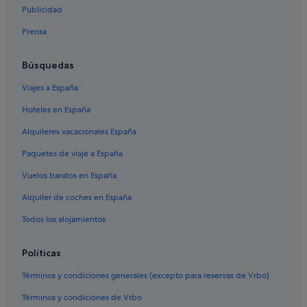
Benito Juárez hoteles
Publicidad
Melia hoteles en Cancún
Prensa
Hoteles históricos en Cancún
Hoteles LGTBQIA en Cancún
Búsquedas
Hoteles cerca de Centro comercial Las Plazas Outlet
Viajes a España
Cancún
Hoteles en España
Excellence Resorts en Cancún
Alquileres vacacionales España
Fiesta Americana Hotels & Resorts en Área de la avenida
Tulum
Paquetes de viaje a España
Hoteles para familias en Cancún
Vuelos baratos en España
Palladium hoteles en Cancún
Alquiler de coches en España
Cabañas en Cancún
Todos los alojamientos
Accor Hotels en Cancún
Políticas
Hoteles boutique en Cancún
Apartoteles en Cancún
Términos y condiciones generales (excepto para reservas de Vrbo)
Hoteles baratos en Cancún
Términos y condiciones de Vrbo