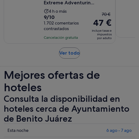
1 €
Extreme Adventurin...
por
La
4 h o más
adulto
El
70 €
9.0
9/10
duración
47 €
precio
sobre
1.702 comentarios
de
anterior
contrastados
10
la
incluye tasas e
era
impuestos
con
actividad
Cancelación gratuita
por adulto
de
1702
es
70 €
comentarios
de
Se
Ver todo
y
4 horas
abre
el
en
actual
Mejores ofertas de
una
es
pestaña
de
hoteles
nueva
47 €
por
Consulta la disponibilidad en
adulto
hoteles cerca de Ayuntamiento
de Benito Juárez
Comprueba
Esta noche
6 ago - 7 ago
los