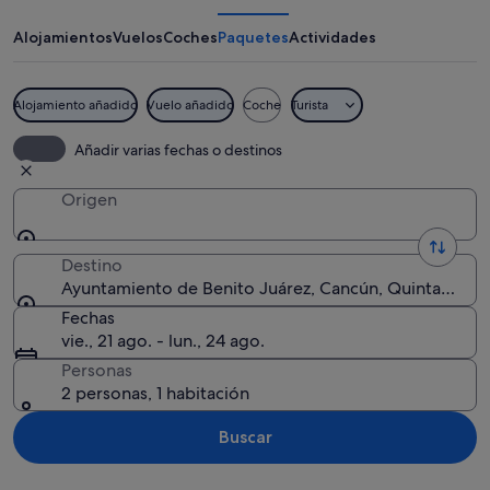
Benito
Juárez
Alojamientos
Vuelos
Coches
Paquetes
Actividades
Alojamiento añadido
Vuelo añadido
Coche
Turista
A building with a large sign reading "
Añadir varias fechas o destinos
Origen
Destino
Ayuntamiento de Benito Juárez, Cancún, Quintana Ro
Fechas
vie., 21 ago. - lun., 24 ago.
Personas
2 personas, 1 habitación
Buscar
Ver mapa