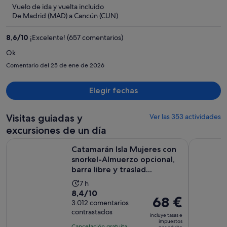
ahora
Vuelo de ida y vuelta incluido
es
De Madrid (MAD) a Cancún (CUN)
de
1396 €
8,6
/
10
¡Excelente! (657 comentarios)
por
Ok
persona
Comentario del 25 de ene de 2026
Elegir fechas
Visitas guiadas y
Ver las 353 actividades
excursiones de un día
Catamarán Isla Mujeres con snorkel-Almuerzo opcional, barra 
Chichén It
Catamarán Isla Mujeres con
snorkel-Almuerzo opcional,
barra libre y traslad...
La
7 h
8.4
8,4/10
duración
El
68 €
sobre
3.012 comentarios
de
precio
contrastados
10
la
incluye tasas e
es
impuestos
con
actividad
Cancelación gratuita