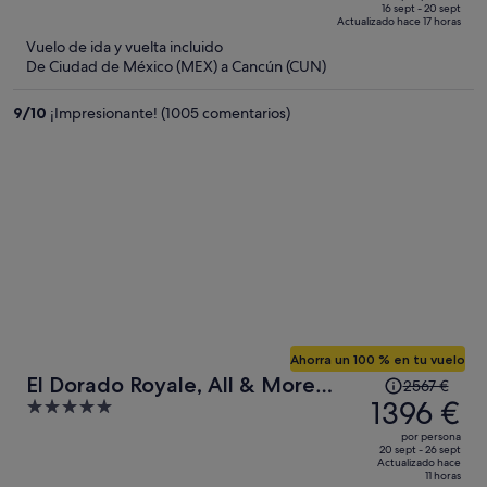
de
of
16 sept - 20 sept
Actualizado hace 17 horas
564 €,
5
Vuelo de ida y vuelta incluido
ahora
De Ciudad de México (MEX) a Cancún (CUN)
es
de
9
/
10
¡Impresionante! (1005 comentarios)
293 €
por
persona
Ahorra un 100 % en tu vuelo
El
El Dorado Royale, All & More
2567 €
precio
1396 €
5
Inclusive Adults Only
era
out
por persona
de
of
20 sept - 26 sept
Actualizado hace
2567 €,
5
11 horas