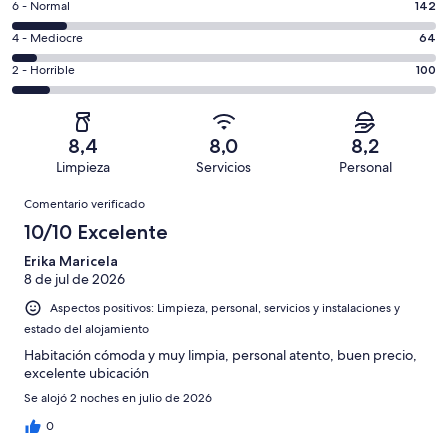
un
142
6 - Normal
142
de
total
comentarios
un
64
4 - Mediocre
64
de
de
total
comentarios
1112
un
100
2 - Horrible
100
de
de
con
total
comentarios
1112
un
una
de
de
con
total
puntuación
1112
un
una
de
8,4
8,0
8,2
de
con
total
puntuación
1112
Limpieza
Servicios
Personal
10
una
de
de
con
Comentarios
-
puntuación
1112
8
Comentario verificado
una
Excelente
de
con
-
puntuación
10/10 Excelente
6
una
Bueno
de
-
puntuación
Erika Maricela
4
Normal
8 de jul de 2026
de
-
2
Aspectos positivos: Limpieza, personal, servicios y instalaciones y
Mediocre
-
estado del alojamiento
Horrible
Habitación cómoda y muy limpia, personal atento, buen precio,
excelente ubicación
Se alojó 2 noches en julio de 2026
0