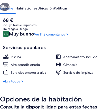
erior
Siguiente
83+
Resumen
Habitaciones
Ubicación
Políticas
El
68 €
precio
incluye tasas e impuestos
actual
Del 9 ago al 10 ago
es
Comentarios
Muy bueno
8,2
Ver 1112 comentarios
8,2 de 10
de
68 €
Servicios populares
Piscina
Aparcamiento incluido
Una piscina al aire libre (de 07:00 a 2
Aire acondicionado
Gimnasio
Servicios empresariales
Servicio de limpieza
Abrir todos
Opciones de la habitación
Consulta la disponibilidad para estas fechas