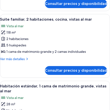
cocina,
de
Consultar precios y disponibilidad
Suite
vistas
Deluxe,
al
1
Abrir
Una mujer parada en un balcón con vist
mar
18
habitación,
Suite familiar, 2 habitaciones, cocina, vistas al mar
todas
cocina,
Vista al mar
vistas
las
al
118 m²
fotos
mar
de
2 habitaciones
Suite
5 huéspedes
familiar,
1 cama de matrimonio grande y 2 camas individuales
2
Más
Ver más detalles
habitaciones,
detalles
cocina,
de
Consultar precios y disponibilidad
Suite
vistas
familiar,
al
2
Abrir
Una habitación de hotel moderna con u
mar
9
habitaciones,
Habitación estándar, 1 cama de matrimonio grande, vistas
todas
cocina,
al mar
vistas
las
Vista al mar
al
fotos
mar
28 m²
de