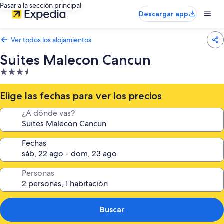
Pasar a la sección principal
Descargar app
Ver todos los alojamientos
Suites Malecon Cancun
Alojamiento
de
3.5 estrellas
Elige las fechas para ver los precios
¿A dónde vas?
Fechas
Personas
Buscar