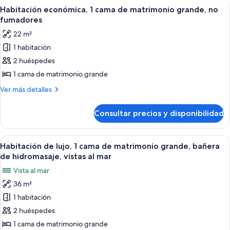
Abrir
Habitación de hotel con cama, escritorio
mar
11
habitaciones,
Habitación económica, 1 cama de matrimonio grande, no
todas
cocina,
fumadores
vistas
las
22 m²
al
fotos
mar
1 habitación
de
2 huéspedes
Habitación
económica,
1 cama de matrimonio grande
1
Más
Ver más detalles
cama
detalles
de
de
Consultar precios y disponibilidad
Habitación
matrimonio
económica,
grande,
1
Abrir
Habitación de hotel con balcón, cama, esc
11
no
cama
Habitación de lujo, 1 cama de matrimonio grande, bañera
todas
de
fumadores
de hidromasaje, vistas al mar
matrimonio
las
Vista al mar
grande,
fotos
no
36 m²
de
fumadores
1 habitación
Habitación
de
2 huéspedes
lujo,
1 cama de matrimonio grande