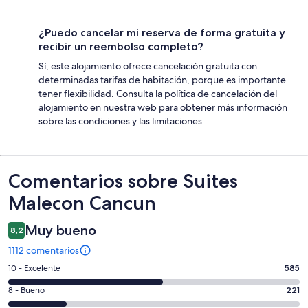
¿Puedo cancelar mi reserva de forma gratuita y
recibir un reembolso completo?
Sí, este alojamiento ofrece cancelación gratuita con
determinadas tarifas de habitación, porque es importante
tener flexibilidad. Consulta la política de cancelación del
alojamiento en nuestra web para obtener más información
sobre las condiciones y las limitaciones.
Comentarios
Comentarios sobre Suites
Malecon Cancun
Muy bueno
8,2
1112 comentarios
585
10 - Excelente
585
comentarios
221
8 - Bueno
221
de
comentarios