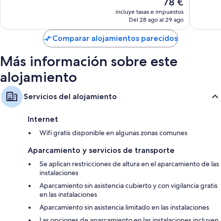
78 €
1.456 comentarios
precio
incluye tasas e impuestos
actual
Del 28 ago al 29 ago
es
de
Comparar alojamientos parecidos
78 €
Más información sobre este
alojamiento
Servicios del alojamiento
Internet
Wifi gratis disponible en algunas zonas comunes
Aparcamiento y servicios de transporte
Se aplican restricciones de altura en el aparcamiento de las
instalaciones
Aparcamiento sin asistencia cubierto y con vigilancia gratis
en las instalaciones
Aparcamiento sin asistencia limitado en las instalaciones
Las opciones de aparcamiento en las instalaciones incluyen