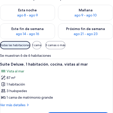
Consulta la disponibilidad para esta noche, ago 8 - ago 9
Consulta la disponibilidad pa
Esta noche
Mañana
ago 8 - ago 9
ago 9 - ago 10
Consulta la disponibilidad para este fin de semana, ago 14 - a
Consulta la disponibilidad par
Este fin de semana
Próximo fin de semana
ago 14 - ago 16
ago 21 - ago 23
Filtros
Todas las habitaciones
1 cama
3 camas o más
disponibles
para
Se muestran 6 de 6 habitaciones
las
Abrir
Una sala de estar moderna con un sofá
11
Suite Deluxe, 1 habitación, cocina, vistas al mar
habitaciones
todas
Vista al mar
las
87 m²
fotos
de
1 habitación
Suite
3 huéspedes
Deluxe,
1 cama de matrimonio grande
1
Más
Ver más detalles
habitación,
detalles