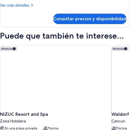
1
Más
Ver más detalles
cama
detalles
de
de
Consultar precios y disponibilidad
Habitación
matrimonio
de
grande,
lujo,
Puede que también te interese...
bañera
1
cama
de
de
NIZUC Resort and Spa
Waldorf 
hidromasaje,
Anuncio
Anuncio
matrimonio
vistas
grande,
al
bañera
de
mar
hidromasaje,
vistas
al
mar
NIZUC Resort and Spa
Waldorf 
Zona Hotelera
Cancun
En una playa privada
Piscina
Piscina