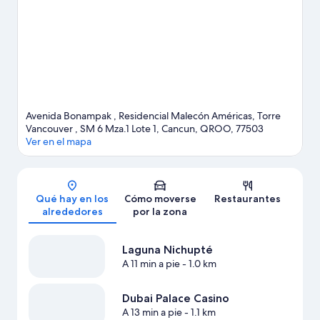
Malecón Tajamar.
Ver guía de viaje de Cancún
Avenida Bonampak , Residencial Malecón Américas, Torre
Vancouver , SM 6 Mza.1 Lote 1, Cancun, QROO, 77503
Ver en el mapa
Mapa
Qué hay en los
Cómo moverse
Restaurantes
alrededores
por la zona
Laguna Nichupté
A 11 min a pie
- 1.0 km
Dubai Palace Casino
A 13 min a pie
- 1.1 km