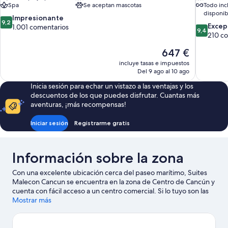
Spa
Se aceptan mascotas
Todo inc
disponib
9.2
Impresionante
9,2
9.4
Excep
sobre
1.001 comentarios
9,4
sobre
210 c
10,
10,
Impresionante,
El
647 €
Excepcion
1.001 comentarios
precio
210 comen
incluye tasas e impuestos
actual
Del 9 ago al 10 ago
es
Inicia sesión para echar un vistazo a las ventajas y los
de
descuentos de los que puedes disfrutar. Cuantas más
647 €
aventuras, ¡más recompensas!
Iniciar sesión
Registrarme gratis
Información sobre la zona
Con una excelente ubicación cerca del paseo marítimo, Suites
Malecon Cancun se encuentra en la zona de Centro de Cancún y
cuenta con fácil acceso a un centro comercial. Si lo tuyo son las
compras, Centro comercial Plaza Las Américas es una parada
Mostrar más
obligatoria. Para los que prefieren sumergirse en la naturaleza,
Laguna Nichupté y Playa Tortugas son dos excelentes opciones.
También merece la pena acercarse a Dubai Palace Casino y