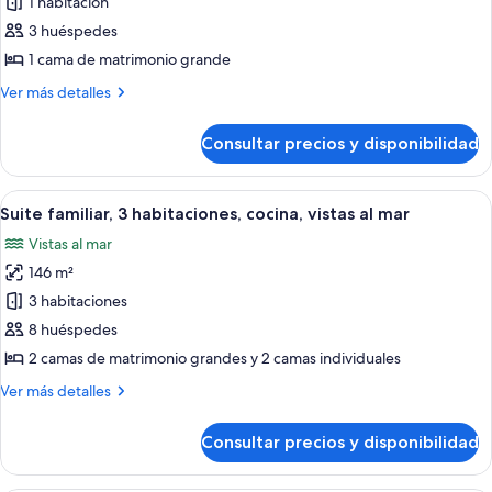
1 habitación
Habitación
estándar,
3 huéspedes
1
1 cama de matrimonio grande
cama
Más
Ver más detalles
de
detalles
matrimonio
de
Consultar precios y disponibilidad
Habitación
grande,
estándar,
vistas
1
Abrir
Un balcón con vistas a un atardecer so
al
21
cama
Suite familiar, 3 habitaciones, cocina, vistas al mar
todas
de
mar
Vistas al mar
matrimonio
las
grande,
146 m²
fotos
vistas
de
3 habitaciones
al
Suite
mar
8 huéspedes
familiar,
2 camas de matrimonio grandes y 2 camas individuales
3
Más
Ver más detalles
habitaciones,
detalles
cocina,
de
Consultar precios y disponibilidad
Suite
vistas
familiar,
al
3