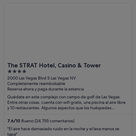
Se abre en una ventana nueva
The STRAT Hotel, Casino & Tower
The STRAT Hotel, Casino & Tower
4
out
2000 Las Vegas Blvd S Las Vegas NV
Completamente reembolsable
of
Reserva ahora y paga durante la estancia
5
Quédate en este complejo con campo de golf de Las Vegas.
Entre otras cosas, cuenta con wifi gratis, una piscina al aire libre
y 10 restaurantes. Algunos aspectos que los huéspedes
destacan en los comentarios son el excelente restaurante y la
limpieza de sus habitaciones. Dos atracciones turísticas
7,6
/
10
Bueno (24.755 comentarios)
populares que se encuentran cerca son The Strat y Casino
"El aire hace demasiado ruido en la noche y el lava manos se
Circus Circus.
tapa"