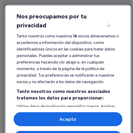
Cookies
Nos preocupamos por tu
Condiciones de uso
privacidad
Información legal/contacto
Tanto nosotros como nuestros
16
socios almacenamos o
Pautas sobre el contenido y cómo denunciar contenido
accedemos a información del dispositivo, como
identificadores únicos en las cookies para tratar datos
Ayuda
personales. Puedes aceptar o administrar tus
Ayuda
preferencias haciendo clic abajo o, en cualquier
momento, a través de la página de la política de
Cancelar un vuelo
privacidad. Tus preferencias se notificarán a nuestros
Cancelar una reserva de hotel o de un alquiler vacacional
socios y no afectarán a los datos de navegación.
Plazos de reembolso
Tanto nosotros como nuestros asociados
tratamos los datos para proporcionar:
Utilizar un cupón de Expedia
Utilizar datos de localización geográfica precisa. Analizar
Documentos para viajes internacionales
activamente las características del dispositivo para su
identificación. Almacenar la información en un dispositivo
Acepto
y/o acceder a ella. Publicidad y contenido personalizados,
medición de publicidad y contenido, investigación de
audiencia y desarrollo de servicios.