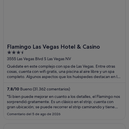
Flamingo Las Vegas Hotel & Casino
3.5
out
3555 Las Vegas Blvd S Las Vegas NV
of
Quédate en este complejo con spa de Las Vegas. Entre otras
5
cosas, cuenta con wifi gratis, una piscina al aire libre y un spa
completo. Algunos aspectos que los huéspedes destacan en los
comentarios son la piscina y el excelente restaurante. Dos
atracciones turísticas populares que se encuentran cerca son
7,8
/
10
Bueno (31.362 comentarios)
Distrito de compras y entretenimiento The Linq y Coliseo en
"Si bien puede mejorar en cuanto a los detalles, el Flamingo nos
Caesars Palace.
sorprendió gratamente. Es un clásico en el strip; cuenta con
gran ubicación; se puede recorrer el strip caminando y tiene
muy cerca atracciones como el High Roller, así como
Comentario del 5 de ago de 2026
restaurantes dentro y fuera del hotel."
Se abre en una ventana nueva
Motel 6 Las Vegas, NV - Strip