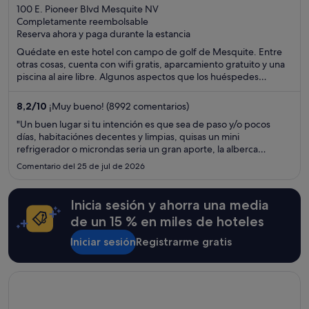
out
100 E. Pioneer Blvd Mesquite NV
Completamente reembolsable
of
Reserva ahora y paga durante la estancia
5
Quédate en este hotel con campo de golf de Mesquite. Entre
otras cosas, cuenta con wifi gratis, aparcamiento gratuito y una
piscina al aire libre. Algunos aspectos que los huéspedes
destacan en los comentarios son la piscina y el excelente
restaurante. Dos atracciones turísticas populares que se
8,2
/
10
¡Muy bueno! (8992 comentarios)
encuentran cerca son Casino Virgin River y Casino Eureka.
"Un buen lugar si tu intención es que sea de paso y/o pocos
días, habitaciónes decentes y limpias, quisas un mini
refrigerador o microndas seria un gran aporte, la alberca
pudiera estar mejor de ser limpiada diariamente, si su intención
Comentario del 25 de jul de 2026
es desayunar, no vayan a Burger King, es mejor cruzar la calle ..."
Inicia sesión y ahorra una media
de un 15 % en miles de hoteles
Iniciar sesión
Registrarme gratis
Se abre en una ventana nueva
Excalibur Hotel & Casino