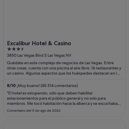
Excalibur Hotel & Casino
3.5
out
3850 Las Vegas Blvd S Las Vegas NV
of
Quédate en este complejo de negocios de Las Vegas. Entre
5
otras cosas, cuenta con una piscina al aire libre, 16 restaurantes y
un casino. Algunos aspectos que los huéspedes destacan en los
comentarios son el excelente restaurante y la amabilidad del
personal. Dos atracciones turísticas populares que se
8
/
10
¡Muy bueno! (45.514 comentarios)
encuentran cerca son Casino Luxor Las Vegas y Casino Excalibur.
"El hotel es estupendo, sólo que deben habilitar
estacionamientos para el público general y no solo para
miembros. Me tocó habitación hacia la alberca y se escuchaba
muy fuerte el volumen, aún estando en el piso 17. No me gustó
Comentario del 5 de ago de 2026
que cerraron Baja Fresh."
Se abre en una ventana nueva
Luxor Hotel and Casino