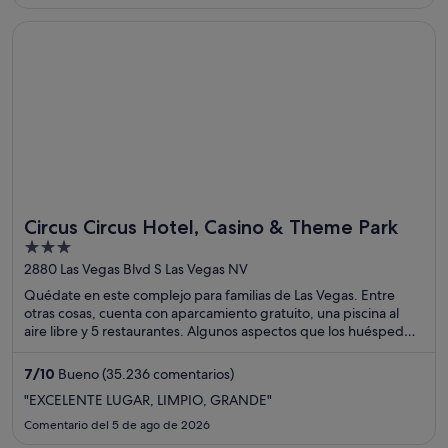
Se abre en una ventana nueva
Circus Circus Hotel, Casino & Theme Park
Circus Circus Hotel, Casino & Theme Park
3
out
2880 Las Vegas Blvd S Las Vegas NV
of
Quédate en este complejo para familias de Las Vegas. Entre
5
otras cosas, cuenta con aparcamiento gratuito, una piscina al
aire libre y 5 restaurantes. Algunos aspectos que los huéspedes
destacan en los comentarios son la piscina y el práctico
aparcamiento. Dos atracciones turísticas populares que se
7
/
10
Bueno (35.236 comentarios)
encuentran cerca son Casino Circus Circus y The Strat.
"EXCELENTE LUGAR, LIMPIO, GRANDE"
Comentario del 5 de ago de 2026