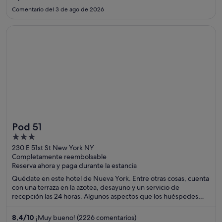
Comentario del 3 de ago de 2026
Se abre en una ventana nueva
Pod 51
Pod 51
3
out
230 E 51st St New York NY
Completamente reembolsable
of
Reserva ahora y paga durante la estancia
5
Quédate en este hotel de Nueva York. Entre otras cosas, cuenta
con una terraza en la azotea, desayuno y un servicio de
recepción las 24 horas. Algunos aspectos que los huéspedes
destacan en los comentarios son la amabilidad del personal y la
limpieza de sus habitaciones. Dos atracciones turísticas
8,4
/
10
¡Muy bueno! (2226 comentarios)