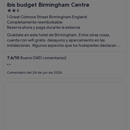
ibis budget Birmingham Centre
2.5
out
1 Great Colmore Street Birmingham England
Completamente reembolsable
of
Reserva ahora y paga durante la estancia
5
Quédate en este hotel de Birmingham. Entre otras cosas,
cuenta con wifi gratis, desayuno y aparcamiento en las
instalaciones. Algunos aspectos que los huéspedes destacan en
los comentarios son la amabilidad del personal y la limpieza de
sus habitaciones. Dos atracciones turísticas populares que se
7,6
/
10
Bueno (1451 comentarios)
encuentran cerca son Estadio Utilita Arena Birmingham y
"."
Bullring & Grand Central.
Comentario del 24 de jun de 2026
Se abre en una ventana nueva
ibis budget Manchester Salford Quays