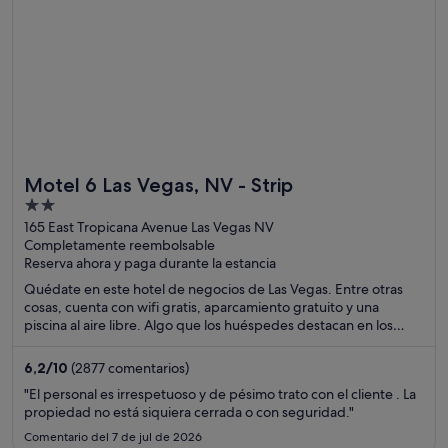
Motel 6 Las Vegas, NV - Strip
2
out
165 East Tropicana Avenue Las Vegas NV
Completamente reembolsable
of
Reserva ahora y paga durante la estancia
5
Quédate en este hotel de negocios de Las Vegas. Entre otras
cosas, cuenta con wifi gratis, aparcamiento gratuito y una
piscina al aire libre. Algo que los huéspedes destacan en los
comentarios es la limpieza de sus habitaciones. Dos atracciones
turísticas populares que se encuentran cerca son Casino MGM
6,2
/
10
(2877 comentarios)
Grand Las Vegas y Casino Luxor Las Vegas.
"El personal es irrespetuoso y de pésimo trato con el cliente . La
propiedad no está siquiera cerrada o con seguridad."
Comentario del 7 de jul de 2026