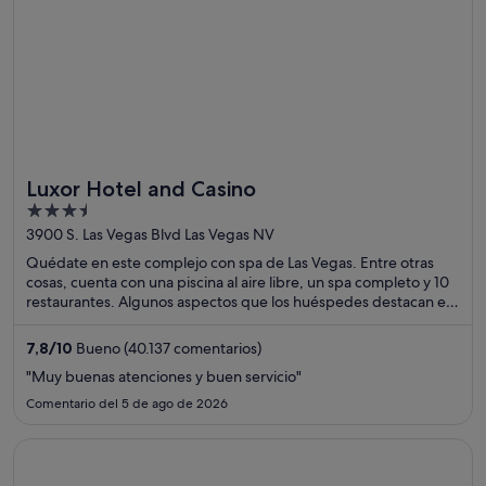
Luxor Hotel and Casino
3.5
out
3900 S. Las Vegas Blvd Las Vegas NV
of
Quédate en este complejo con spa de Las Vegas. Entre otras
5
cosas, cuenta con una piscina al aire libre, un spa completo y 10
restaurantes. Algunos aspectos que los huéspedes destacan en
los comentarios son el suculento desayuno y el excelente
restaurante. Dos atracciones turísticas populares que se
7,8
/
10
Bueno (40.137 comentarios)
encuentran cerca son Casino Luxor Las Vegas y Casino Excalibur.
"Muy buenas atenciones y buen servicio"
Comentario del 5 de ago de 2026
Se abre en una ventana nueva
Flamingo Las Vegas Hotel & Casino