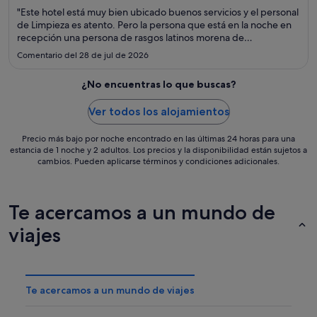
populares que se encuentran cerca son Estación de tren Grand
"Este hotel está muy bien ubicado buenos servicios y el personal
Central Terminal y Quinta Avenida.
de Limpieza es atento. Pero la persona que está en la noche en
recepción una persona de rasgos latinos morena de
aproximadamente 1.75 de unos 40 o 45 años sin cabello es algo
Comentario del 28 de jul de 2026
déspota en su trato."
¿No encuentras lo que buscas?
Ver todos los alojamientos
Precio más bajo por noche encontrado en las últimas 24 horas para una
estancia de 1 noche y 2 adultos. Los precios y la disponibilidad están sujetos a
cambios. Pueden aplicarse términos y condiciones adicionales.
Te acercamos a un mundo de
viajes
Te acercamos a un mundo de viajes