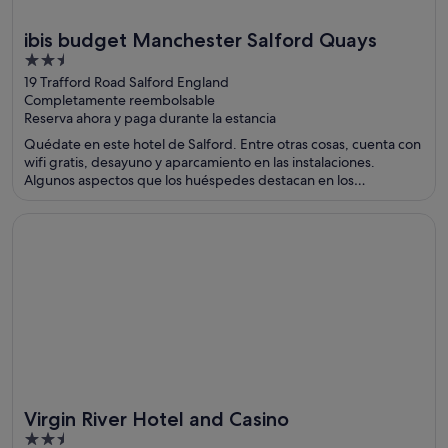
ibis budget Manchester Salford Quays
2.5
out
19 Trafford Road Salford England
Completamente reembolsable
of
Reserva ahora y paga durante la estancia
5
Quédate en este hotel de Salford. Entre otras cosas, cuenta con
wifi gratis, desayuno y aparcamiento en las instalaciones.
Algunos aspectos que los huéspedes destacan en los
comentarios son la amabilidad del personal y la limpieza de sus
habitaciones. Dos atracciones turísticas populares que se
Se abre en una ventana nueva
Virgin River Hotel and Casino
encuentran cerca son Old Trafford y Muelles de Salford.
Virgin River Hotel and Casino
2.5