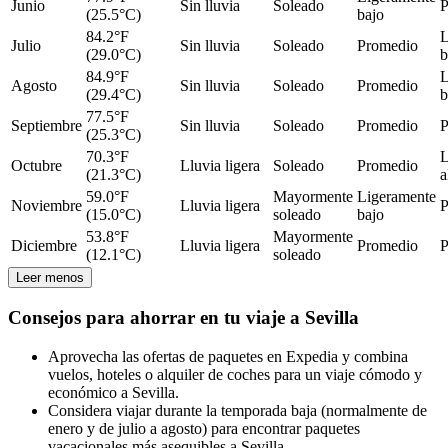
Junio
Sin lluvia
Soleado
P
(25.5°C)
bajo
84.2°F
L
Julio
Sin lluvia
Soleado
Promedio
(29.0°C)
b
84.9°F
L
Agosto
Sin lluvia
Soleado
Promedio
(29.4°C)
b
77.5°F
Septiembre
Sin lluvia
Soleado
Promedio
P
(25.3°C)
70.3°F
L
Octubre
Lluvia ligera
Soleado
Promedio
(21.3°C)
a
59.0°F
Mayormente
Ligeramente
Noviembre
Lluvia ligera
P
(15.0°C)
soleado
bajo
53.8°F
Mayormente
Diciembre
Lluvia ligera
Promedio
P
(12.1°C)
soleado
Leer menos
Consejos para ahorrar en tu viaje a Sevilla
Aprovecha las ofertas de paquetes en Expedia y combina
vuelos, hoteles o alquiler de coches para un viaje cómodo y
económico a Sevilla.
Considera viajar durante la temporada baja (normalmente de
enero y de julio a agosto) para encontrar paquetes
vacacionales más asequibles a Sevilla.