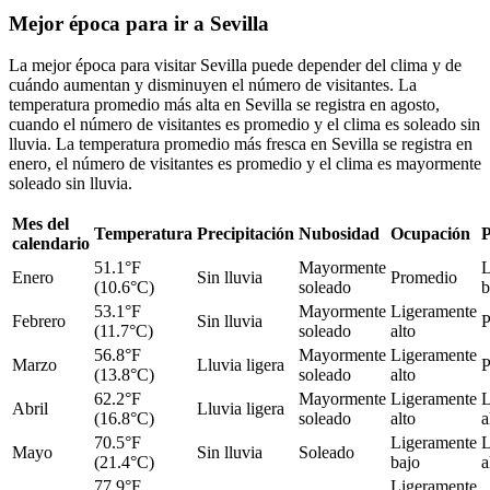
Mejor época para ir a Sevilla
La mejor época para visitar Sevilla puede depender del clima y de
cuándo aumentan y disminuyen el número de visitantes. La
temperatura promedio más alta en Sevilla se registra en agosto,
cuando el número de visitantes es promedio y el clima es soleado sin
lluvia. La temperatura promedio más fresca en Sevilla se registra en
enero, el número de visitantes es promedio y el clima es mayormente
soleado sin lluvia.
Mes del
Temperatura
Precipitación
Nubosidad
Ocupación
P
calendario
51.1°F
Mayormente
L
Enero
Sin lluvia
Promedio
(10.6°C)
soleado
b
53.1°F
Mayormente
Ligeramente
Febrero
Sin lluvia
P
(11.7°C)
soleado
alto
56.8°F
Mayormente
Ligeramente
Marzo
Lluvia ligera
P
(13.8°C)
soleado
alto
62.2°F
Mayormente
Ligeramente
L
Abril
Lluvia ligera
(16.8°C)
soleado
alto
a
70.5°F
Ligeramente
L
Mayo
Sin lluvia
Soleado
(21.4°C)
bajo
a
77.9°F
Ligeramente