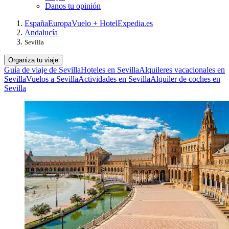
Danos tu opinión
España
Europa
Vuelo + Hotel
Expedia.es
Andalucía
Sevilla
Organiza tu viaje
Guía de viaje de Sevilla
Hoteles en Sevilla
Alquileres vacacionales en
Sevilla
Vuelos a Sevilla
Actividades en Sevilla
Alquiler de coches en
Sevilla