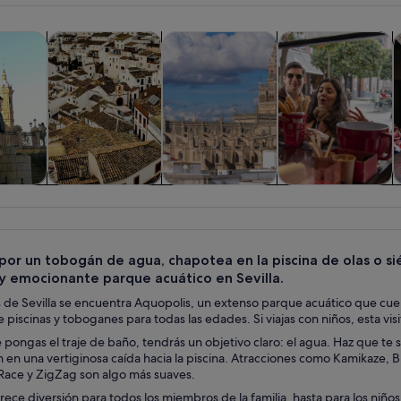
Un edificio con un cartel que dice "Parque Acuático Aquopolis Sevilla", rode
Se abre en una pestaña nueva
Se abre en una pestaña nueva
Se a
iadas y excursiones de un día
Historia y cultura
Visitas privadas y personalizadas
Comidas, bebidas y
E
iadas y
Historia y cultura
Visitas privadas y
Comidas,
nes de
personalizadas
bebidas y vida
ía
nocturna
 por un tobogán de agua, chapotea en la piscina de olas o s
 y emocionante parque acuático en Sevilla.
as de Sevilla se encuentra Aquopolis, un extenso parque acuático que cu
 piscinas y toboganes para todas las edades. Si viajas con niños, esta visit
 pongas el traje de baño, tendrás un objetivo claro: el agua. Haz que t
n en una vertiginosa caída hacia la piscina. Atracciones como Kamikaze,
ace y ZigZag son algo más suaves.
rece diversión para todos los miembros de la familia, hasta para los ni