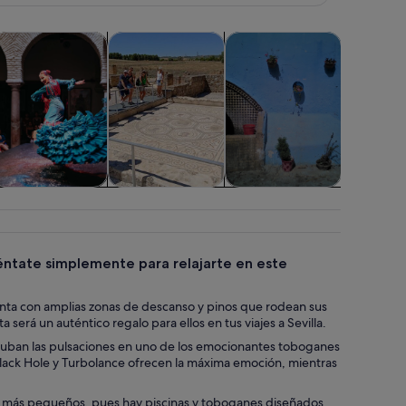
ado de palmeras y banderas.
bre en una pestaña nueva
Se abre en una pestaña nueva
Se abre en una pestaña nueva
Se abre en una pestañ
 vida nocturna
spectáculos y conciertos
Aventuras y al aire libre
Visitas acuáticas y cruceros
Clases y t
Espectáculos y
Aventuras y al
Visitas acuáticas y
Clases y t
conciertos
aire libre
cruceros
iéntate simplemente para relajarte en este
enta con amplias zonas de descanso y pinos que rodean sus
a será un auténtico regalo para ellos en tus viajes a Sevilla.
e suban las pulsaciones en uno de los emocionantes toboganes
 Black Hole y Turbolance ofrecen la máxima emoción, mientras
ños más pequeños, pues hay piscinas y toboganes diseñados