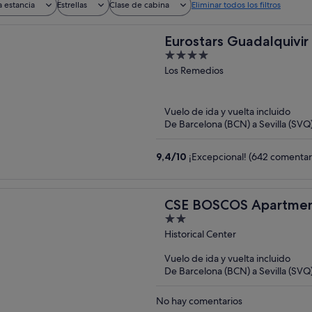
a estancia
Estrellas
Clase de cabina
Eliminar todos los filtros
Eurostars Guadalquivir
4
out
Los Remedios
of
5
Vuelo de ida y vuelta incluido
De Barcelona (BCN) a Sevilla (SVQ
9,4
/
10
¡Excepcional! (642 comentar
CSE BOSCOS Apartmen
2
out
Historical Center
of
Vuelo de ida y vuelta incluido
5
De Barcelona (BCN) a Sevilla (SVQ
No hay comentarios