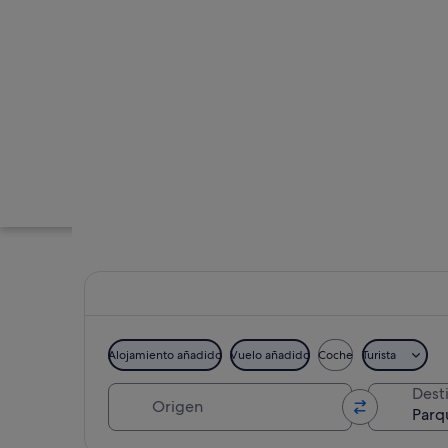
Alojamiento añadido
Vuelo añadido
Coche
Turista
Origen
Dest