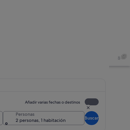
Instalación deportiva con un campo de
3
Añadir varias fechas o destinos
Señal de Aquapolis en Sevilla, con una
Personas
Buscar
2 personas, 1 habitación