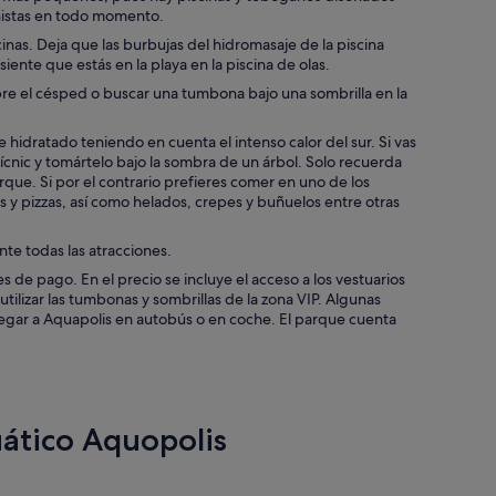
añistas en todo momento.
inas. Deja que las burbujas del hidromasaje de la piscina
iente que estás en la playa en la piscina de olas.
e el césped o buscar una tumbona bajo una sombrilla en la
dratado teniendo en cuenta el intenso calor del sur. Si vas
ícnic y tomártelo bajo la sombra de un árbol. Solo recuerda
parque. Si por el contrario prefieres comer en uno de los
 y pizzas, así como helados, crepes y buñuelos entre otras
te todas las atracciones.
s de pago. En el precio se incluye el acceso a los vestuarios
tilizar las tumbonas y sombrillas de la zona VIP. Algunas
 llegar a Aquapolis en autobús o en coche. El parque cuenta
uático Aquopolis