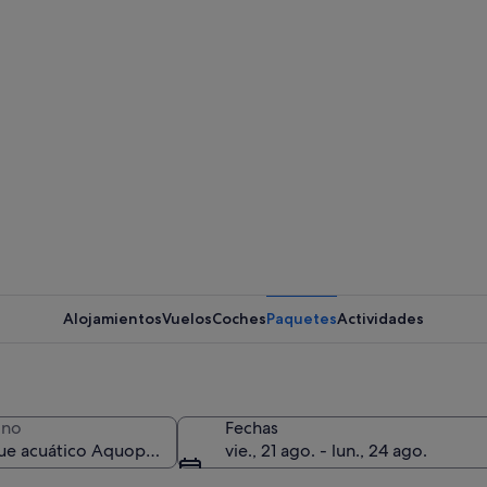
Alojamientos
Vuelos
Coches
Paquetes
Actividades
ino
Fechas
vie., 21 ago. - lun., 24 ago.