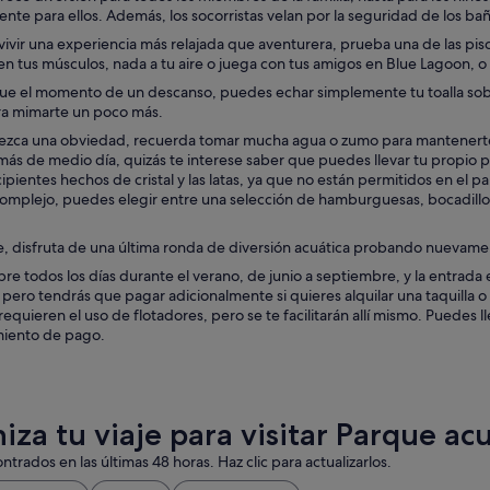
nte para ellos. Además, los socorristas velan por la seguridad de los b
 vivir una experiencia más relajada que aventurera, prueba una de las pisc
jen tus músculos, nada a tu aire o juega con tus amigos en Blue Lagoon, o s
ue el momento de un descanso, puedes echar simplemente tu toalla sobr
ra mimarte un poco más.
zca una obviedad, recuerda tomar mucha agua o zumo para mantenerte hi
ás de medio día, quizás te interese saber que puedes llevar tu propio p
ecipientes hechos de cristal y las latas, ya que no están permitidos en el 
complejo, puedes elegir entre una selección de hamburguesas, bocadillos
e, disfruta de una última ronda de diversión acuática probando nuevamen
re todos los días durante el verano, de junio a septiembre, y la entrada e
pero tendrás que pagar adicionalmente si quieres alquilar una taquilla o u
requieren el uso de flotadores, pero se te facilitarán allí mismo. Puedes
iento de pago.
iza tu viaje para visitar Parque ac
ntrados en las últimas 48 horas. Haz clic para actualizarlos.