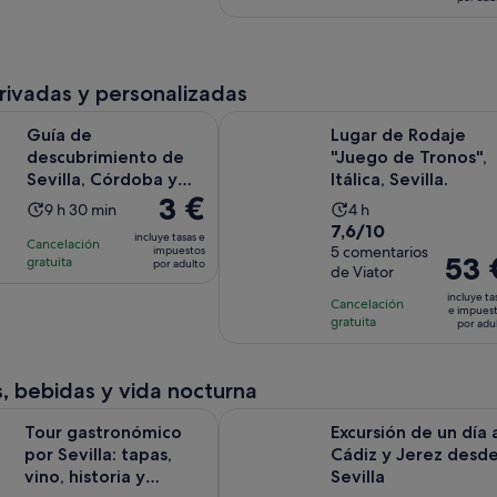
con
de
actividad
actividad
54 €
con
178
30 €
es
es
por
156
comentarios
por
de
de
adulto
comentarios
adulto
2 horas
1 hora
privadas y personalizadas
y
y
Se abr
scubrimiento de Sevilla, Córdoba y Pueblos Andaluces
Lugar de Rodaje "Juego de Tronos", I
30 minutos
15 minutos
Guía de
Lugar de Rodaje
descubrimiento de
"Juego de Tronos",
Sevilla, Córdoba y
Itálica, Sevilla.
El
3 €
Pueblos Andaluces
La
La
9 h 30 min
4 h
precio
7.6
7,6/10
duración
duración
incluye tasas e
Cancelación
es
sobre
5 comentarios
impuestos
de
de
El
53 
gratuita
por adulto
de
de Viator
10
la
la
precio
3 €
con
incluye ta
actividad
actividad
Cancelación
es
e impues
por
5
gratuita
es
es
por adu
de
adulto
comentarios
de
de
53 €
9 horas
4 horas
por
, bebidas y vida nocturna
y
adulto
Se abre 
onómico por Sevilla: tapas, vino, historia y tradiciones
Excursión de un día a Cádiz y Jerez
30 minutos
Tour gastronómico
Excursión de un día 
por Sevilla: tapas,
Cádiz y Jerez desd
vino, historia y
Sevilla