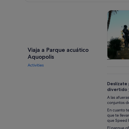
Ver mapa
Visitas gu
Viaja a Parque acuático
Aquopolis
Visitas gu
Activities
excursio
un d
Deslízate
divertido
A las afuer
conjuntos de
En cuanto te
que te lleva
que Speed R
El parque of