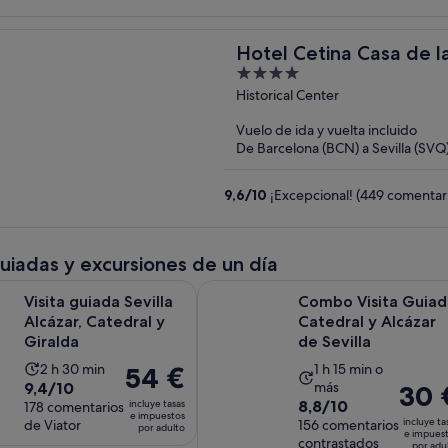
Hotel Cetina Casa de la
4
out
Historical Center
of
Vuelo de ida y vuelta incluido
5
De Barcelona (BCN) a Sevilla (SVQ
9,6
/
10
¡Excepcional! (449 comentar
guiadas y excursiones de un día
Se abre en una pestaña n
da Sevilla Alcázar, Catedral y Giralda
Combo Visita Guiada Catedral y Alc
Visita guiada Sevilla
Combo Visita Guiad
Alcázar, Catedral y
Catedral y Alcázar
Giralda
de Sevilla
La
La
2 h 30 min
1 h 15 min o
El
54 €
9.4
9,4/10
más
El
30 
duración
duración
precio
8.8
8,8/10
incluye tasas
sobre
178 comentarios
precio
de
de
es
e impuestos
incluye ta
de Viator
sobre
156 comentarios
10
por adulto
es
la
la
de
e impues
contrastados
10
por adu