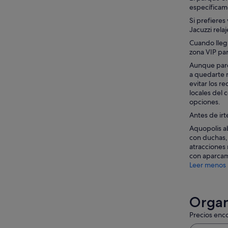
específicame
Si prefieres
Jacuzzi rela
Cuando lleg
zona VIP pa
Aunque pare
a quedarte m
evitar los r
locales del 
opciones.
Antes de irt
Aquopolis ab
con duchas, 
atracciones 
con aparcam
Leer menos
Organ
Precios enco