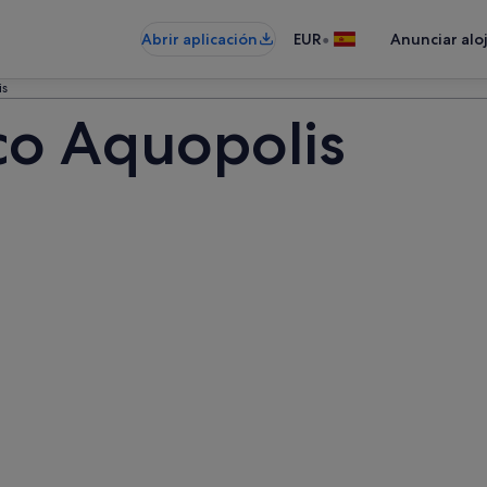
•
Abrir aplicación
EUR
Anunciar alo
is
co Aquopolis