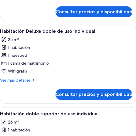
de
detalles
uso
de
Consultar precios y disponibilidad
Habitación
individual
Premium
doble
Abrir
Ropa de cama de alta calidad, minibar, 
4
de
Habitación Deluxe doble de uso individual
todas
uso
25 m²
individual
las
1 habitación
fotos
de
1 huésped
Habitación
1 cama de matrimonio
Deluxe
Wifi gratis
doble
Más
Ver más detalles
de
detalles
uso
de
Consultar precios y disponibilidad
Habitación
individual
Deluxe
doble
Abrir
Ropa de cama de alta calidad, minibar, 
5
de
Habitación doble superior de uso individual
todas
uso
26 m²
individual
las
1 habitación
fotos