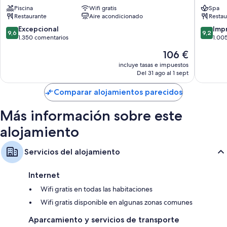
Center
Sevilla
Piscina
Wifi gratis
Spa
San
Triana
Restaurante
Aire acondicionado
Restau
Bernardo
9.6
9.2
Excepcional
Imp
9,6
9,2
sobre
sobre
1.350 comentarios
1.00
10,
10,
El
106 €
Excepcional,
Impresi
precio
1.350 comentarios
1.005 c
incluye tasas e impuestos
actual
Del 31 ago al 1 sept
es
de
Comparar alojamientos parecidos
106 €
Más información sobre este
alojamiento
Servicios del alojamiento
Internet
Wifi gratis en todas las habitaciones
Wifi gratis disponible en algunas zonas comunes
Aparcamiento y servicios de transporte