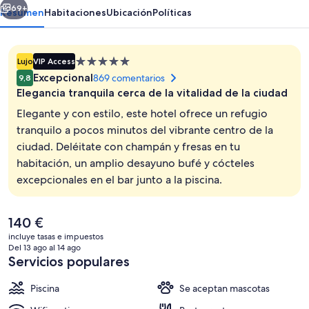
69+
Resumen
Habitaciones
Ubicación
Políticas
Alojamiento
Lujo
VIP Access
de
Excepcional
869 comentarios
9,8
5.0 estrellas
Elegancia tranquila cerca de la vitalidad de la ciudad
Elegante y con estilo, este hotel ofrece un refugio
tranquilo a pocos minutos del vibrante centro de la
ciudad. Deléitate con champán y fresas en tu
Gimnasio
habitación, un amplio desayuno bufé y cócteles
excepcionales en el bar junto a la piscina.
El
140 €
precio
incluye tasas e impuestos
actual
Del 13 ago al 14 ago
es
Servicios populares
de
140 €
Piscina
Se aceptan mascotas