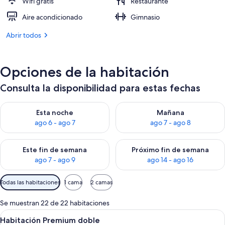
Wifi gratis
Restaurante
Aire acondicionado
Gimnasio
Abrir todos
Opciones de la habitación
Consulta la disponibilidad para estas fechas
Consulta la disponibilidad para esta noche, ago 6 - ago 7
Consulta la disponibilidad pa
Esta noche
Mañana
ago 6 - ago 7
ago 7 - ago 8
Consulta la disponibilidad para este fin de semana, ago 7 - ag
Consulta la disponibilidad par
Este fin de semana
Próximo fin de semana
ago 7 - ago 9
ago 14 - ago 16
Filtros
Todas las habitaciones
1 cama
2 camas
disponibles
para
Se muestran 22 de 22 habitaciones
las
Abrir
Ropa de cama de alta calidad, minibar, 
4
Habitación Premium doble
habitaciones