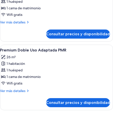
de
1 huésped
Habitación
1 cama de matrimonio
doble
Wifi gratis
superior
Más
Ver más detalles
de
detalles
uso
de
Consultar precios y disponibilidad
Habitación
individual
doble
superior
Abrir
Ropa de cama de alta calidad, minibar, 
4
de
Premium Doble Uso Adaptada PMR
todas
uso
26 m²
individual
las
1 habitación
fotos
de
1 huésped
Premium
1 cama de matrimonio
Doble
Wifi gratis
Uso
Más
Ver más detalles
Adaptada
detalles
PMR
de
Consultar precios y disponibilidad
Premium
Doble