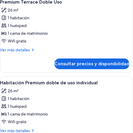
5
Premium Terrace Doble Uso
todas
26 m²
las
1 habitación
fotos
de
1 huésped
Premium
1 cama de matrimonio
Terrace
Wifi gratis
Doble
Más
Ver más detalles
Uso
detalles
de
Consultar precios y disponibilidad
Premium
Terrace
Doble
Abrir
Ropa de cama de alta calidad, minibar, 
4
Uso
Habitación Premium doble de uso individual
todas
26 m²
las
1 habitación
fotos
de
1 huésped
Habitación
1 cama de matrimonio
Premium
Wifi gratis
doble
Más
Ver más detalles