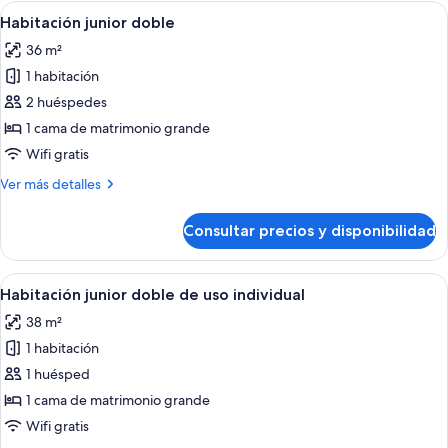
Uso
Abrir
Ropa de cama de alta calidad, minibar, 
5
Adaptada
Habitación junior doble
todas
PMR
36 m²
las
1 habitación
fotos
de
2 huéspedes
Habitación
1 cama de matrimonio grande
junior
Wifi gratis
doble
Más
Ver más detalles
detalles
de
Consultar precios y disponibilidad
Habitación
junior
doble
Abrir
Ropa de cama de alta calidad, minibar, 
5
Habitación junior doble de uso individual
todas
38 m²
las
1 habitación
fotos
de
1 huésped
Habitación
1 cama de matrimonio grande
junior
Wifi gratis
doble