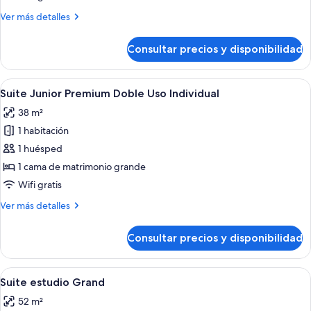
Premium
Más
Ver más detalles
detalles
de
Consultar precios y disponibilidad
Suite
Junior
Premium
Abrir
Ropa de cama de alta calidad, minibar, 
4
Suite Junior Premium Doble Uso Individual
todas
38 m²
las
1 habitación
fotos
de
1 huésped
Suite
1 cama de matrimonio grande
Junior
Wifi gratis
Premium
Más
Ver más detalles
Doble
detalles
Uso
de
Consultar precios y disponibilidad
Suite
Individual
Junior
Premium
Abrir
Suite estudio Grand | Ropa de cama de a
7
Doble
Suite estudio Grand
todas
Uso
52 m²
Individual
las