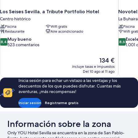
Los Seises Sevilla, a Tribute Portfolio Hotel
Novotel 
Centro histórico
La Buhaira
Piscina
Wifi gratis
Piscina
Restaurante
Aire acondicionado
Wifi grat
8.4
8.6
Muy bueno
Excel
8,4
8,6
sobre
sobre
523 comentarios
1.001 
10,
10,
Muy
Excelente
El
134 €
bueno,
1.001 com
precio
523 comentarios
incluye tasas e impuestos
actual
Del 10 ago al 11 ago
es
Inicia sesión para echar un vistazo a las ventajas y los
de
descuentos de los que puedes disfrutar. Cuantas más
134 €
aventuras, ¡más recompensas!
Iniciar sesión
Registrarme gratis
Información sobre la zona
Only YOU Hotel Sevilla se encuentra en la zona de San Pablo-