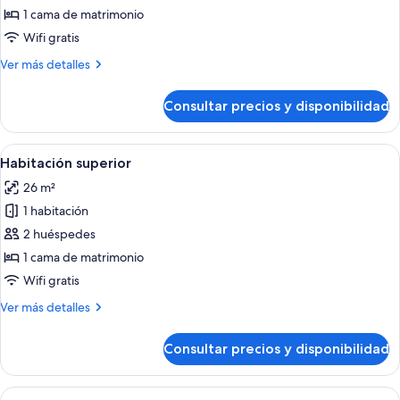
Premium
1 cama de matrimonio
Doble
Wifi gratis
Adaptada
Más
Ver más detalles
PMR
detalles
de
Consultar precios y disponibilidad
Premium
Doble
Adaptada
Abrir
Ropa de cama de alta calidad, minibar, 
5
PMR
Habitación superior
todas
26 m²
las
1 habitación
fotos
de
2 huéspedes
Habitación
1 cama de matrimonio
superior
Wifi gratis
Más
Ver más detalles
detalles
de
Consultar precios y disponibilidad
Habitación
superior
Abrir
Ropa de cama de alta calidad, minibar, 