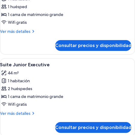
fotos
de
1 huésped
Suite
1 cama de matrimonio grande
Junior
Wifi gratis
Deluxe
Más
Ver más detalles
Uso
detalles
Individual
de
Consultar precios y disponibilidad
Suite
Junior
Deluxe
Abrir
Ropa de cama de alta calidad, minibar, 
5
Uso
Suite Junior Executive
todas
Individual
44 m²
las
1 habitación
fotos
de
2 huéspedes
Suite
1 cama de matrimonio grande
Junior
Wifi gratis
Executive
Más
Ver más detalles
detalles
de
Consultar precios y disponibilidad
Suite
Junior