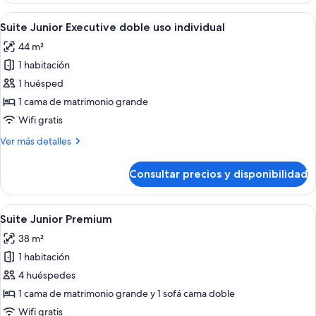
Executive
Abrir
Ropa de cama de alta calidad, minibar, 
5
Suite Junior Executive doble uso individual
todas
44 m²
las
1 habitación
fotos
de
1 huésped
Suite
1 cama de matrimonio grande
Junior
Wifi gratis
Executive
Más
Ver más detalles
doble
detalles
uso
de
Consultar precios y disponibilidad
Suite
individual
Junior
Executive
Abrir
Ropa de cama de alta calidad, minibar, 
4
doble
Suite Junior Premium
todas
uso
38 m²
individual
las
1 habitación
fotos
de
4 huéspedes
Suite
1 cama de matrimonio grande y 1 sofá cama doble
Junior
Wifi gratis