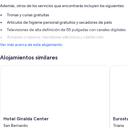
Además, otros de los servicios que encontrarás incluyen los siguientes:
Tronas y cunas gratuitas
Artículos de higiene personal gratuitos y secadores de pelo
Televisiones de alta definición de 55 pulgadas con canales digitales
Armarios o roperos, hervidores eléctricos y calefacción
Ver más acerca de este alojamiento
Alojamientos similares
Hotel Giralda Center
Eurostars
Hotel
Eurostar
Hotel Giralda Center
Eurosta
Giralda
Torre
San Bernardo
Triana