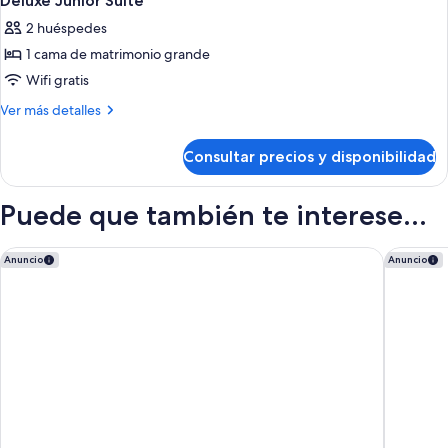
Deluxe Junior Suite
todas
2 huéspedes
las
1 cama de matrimonio grande
fotos
de
Wifi gratis
Deluxe
Más
Ver más detalles
Junior
detalles
de
Suite
Consultar precios y disponibilidad
Deluxe
Junior
Suite
Puede que también te interese...
Los Seises Sevilla, a Tribute Portfolio Hotel
Novotel 
Anuncio
Anuncio