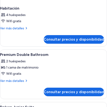
Habitación
4 huéspedes
Wifi gratis
Más
Ver más detalles
detalles
de
Consultar precios y disponibilidad
Habitación
Abrir
Habitación de hotel con cama, mesitas 
6
Premium Double Bathroom
todas
2 huéspedes
las
1 cama de matrimonio
fotos
de
Wifi gratis
Premium
Más
Ver más detalles
Double
detalles
de
Bathroom
Consultar precios y disponibilidad
Premium
Double
Bathroom
Abrir
Habitación de hotel con una cama gra
6