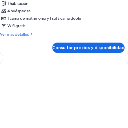
1 habitación
fotos
de
4 huéspedes
Suite
1 cama de matrimonio y 1 sofá cama doble
estudio
Wifi gratis
Grand
Más
Ver más detalles
detalles
de
Consultar precios y disponibilidad
Suite
estudio
Grand