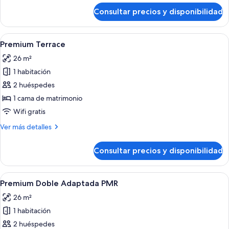
de
Consultar precios y disponibilidad
Habitación
Deluxe
doble
Abrir
Ropa de cama de alta calidad, minibar, 
5
Premium Terrace
todas
26 m²
las
1 habitación
fotos
de
2 huéspedes
Premium
1 cama de matrimonio
Terrace
Wifi gratis
Más
Ver más detalles
detalles
de
Consultar precios y disponibilidad
Premium
Terrace
Abrir
Ropa de cama de alta calidad, minibar, 
4
Premium Doble Adaptada PMR
todas
26 m²
las
1 habitación
fotos
de
2 huéspedes