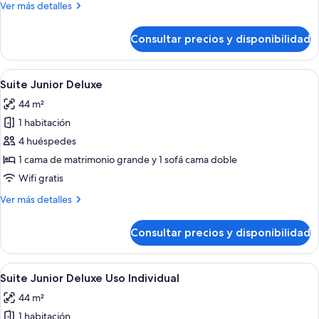
Más
Ver más detalles
de
detalles
uso
de
Consultar precios y disponibilidad
Habitación
individual
junior
doble
Abrir
Ropa de cama de alta calidad, minibar, 
6
de
Suite Junior Deluxe
todas
uso
44 m²
individual
las
1 habitación
fotos
de
4 huéspedes
Suite
1 cama de matrimonio grande y 1 sofá cama doble
Junior
Wifi gratis
Deluxe
Más
Ver más detalles
detalles
de
Consultar precios y disponibilidad
Suite
Junior
Deluxe
Abrir
Ropa de cama de alta calidad, minibar, 
6
Suite Junior Deluxe Uso Individual
todas
44 m²
las
1 habitación