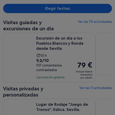
persona
Elegir fechas
Visitas guiadas y
Ver las 70 actividades
excursiones de un día
Excursión de un día a los Pueblos Blancos y Ronda desde Sev
Visita guia
Excursión de un día a los
Pueblos Blancos y Ronda
desde Sevilla
La
10 h
9.2
9,2/10
duración
El
79 €
sobre
107 comentarios
de
precio
contrastados
10
la
incluye tasas e
es
impuestos
con
actividad
Cancelación gratuita
por adulto
de
107
es
79 €
comentarios
de
Visitas privadas y
Ver las 11 actividades
por
10 horas
personalizadas
adulto
Se abre en
Lugar de Rodaje "Juego de Tronos", Itálica, Sevilla.
Tour Flame
Lugar de Rodaje "Juego de
Tronos", Itálica, Sevilla.