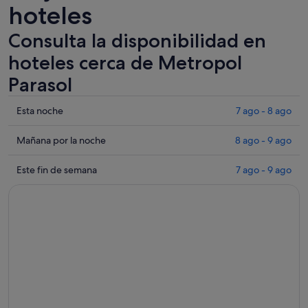
hoteles
Consulta la disponibilidad en
hoteles cerca de Metropol
Parasol
Comprueba
Esta noche
7 ago - 8 ago
los
precios
Comprueba
Mañana por la noche
8 ago - 9 ago
cerca
los
de
precios
Comprueba
Este fin de semana
7 ago - 9 ago
Metropol
cerca
los
Parasol
de
precios
para
Metropol
cerca
esta
Parasol
de
noche,
para
Metropol
7
mañana
Parasol
ago
por
para
-
la
este
8
noche,
fin