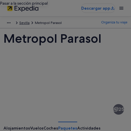
Pasar a la sección principal
Descargar app
Organiza tu viaje
Sevilla
Metropol Parasol
Metropol Parasol
Fotos
de
Metropol
25
Parasol
Alojamientos
Vuelos
Coches
Paquetes
Actividades