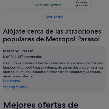
es
impuestos
con
actividad
Cancelación gratuita
por adulto
de
2
es
99 €
comentarios
de
Se
Ver todo
por
10 horas
abre
adulto
en
Alójate cerca de las atracciones
una
pestaña
populares de Metropol Parasol
nueva
Metropol Parasol
8.6/10 (4.437 comentarios)
Descubre la historia de Sevilla desde uno de sus monumentos más
famosos: Metropol Parasol. Además de ser un destino con una rica
oferta cultural, aquí también podrás salir de compras y visitar una
majestuosa catedral.
Leer menos
Ver alojamientos
Mejores ofertas de