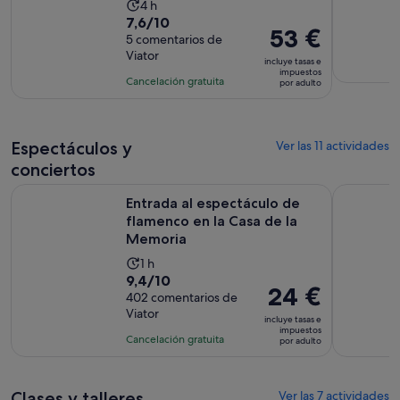
La
4 h
7.6
7,6/10
duración
El
53 €
sobre
5 comentarios de
de
precio
Viator
10
la
incluye tasas e
es
impuestos
con
actividad
Cancelación gratuita
por adulto
de
5
es
53 €
comentarios
de
por
4 horas
adulto
Espectáculos y
Ver las 11 actividades
conciertos
Entrada al espectáculo de flamenco en la Casa de la Memori
Sevilla: E
Entrada al espectáculo de
flamenco en la Casa de la
Memoria
La
1 h
9.4
9,4/10
duración
El
24 €
sobre
402 comentarios de
de
precio
Viator
10
la
incluye tasas e
es
impuestos
con
actividad
Cancelación gratuita
por adulto
de
402
es
24 €
comentarios
de
por
1 hora
Clases y talleres
Ver las 7 actividades