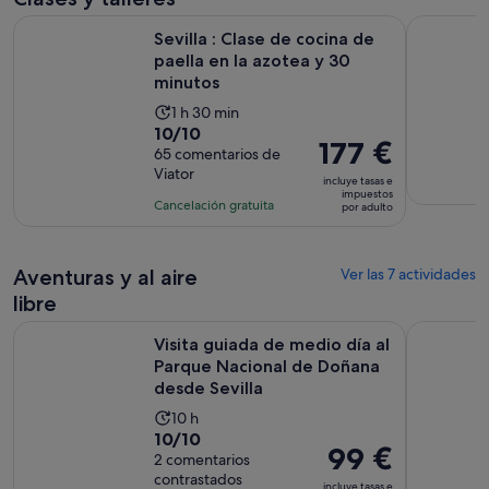
adulto
S
Sevilla : Clase de cocina de paella en la azotea y 30 minutos
Clase magi
Sevilla : Clase de cocina de
paella en la azotea y 30
minutos
La
1 h 30 min
10.0
10/10
duración
El
177 €
sobre
65 comentarios de
de
precio
Viator
10
la
incluye tasas e
es
impuestos
con
actividad
Cancelación gratuita
por adulto
de
65
es
177 €
comentarios
de
por
1 hora
Aventuras y al aire
Ver las 7 actividades
adulto
y
libre
30 minutos
Visita guiada de medio día al Parque Nacional de Doñana des
Sevilla: Ru
Visita guiada de medio día al
Parque Nacional de Doñana
desde Sevilla
La
10 h
10.0
10/10
duración
El
99 €
sobre
2 comentarios
de
precio
contrastados
10
la
incluye tasas e