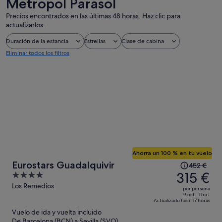
Metropol Parasol
Precios encontrados en las últimas 48 horas. Haz clic para
actualizarlos.
Duración de la estancia
Estrellas
Clase de cabina
Eliminar todos los filtros
Ahorra un 100 % en tu vuelo
El
Eurostars Guadalquivir
452 €
precio
315 €
4
era
out
Los Remedios
por persona
de
of
9 oct - 11 oct
Actualizado hace 17 horas
452 €,
5
Vuelo de ida y vuelta incluido
ahora
De Barcelona (BCN) a Sevilla (SVQ)