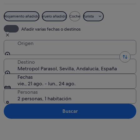
Alojamiento añadido
Vuelo añadido
Coche
Turista
Un puente peatonal en espiral con esca
Añadir varias fechas o destinos
Origen
Destino
Metropol Parasol, Sevilla, Andalucía, España
Fechas
vie., 21 ago. - lun., 24 ago.
Personas
2 personas, 1 habitación
Buscar
Ver mapa