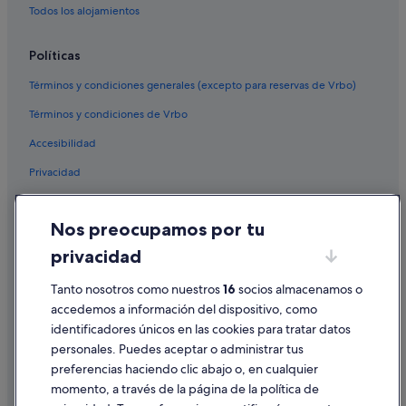
Todos los alojamientos
Castillos en Andalucía
Tiendas de safari en Andalucía
Políticas
B&B en Provincia de Sevilla
Términos y condiciones generales (excepto para reservas de Vrbo)
Castillos en Provincia de Sevilla
Términos y condiciones de Vrbo
Apartamentos en Andalucía
Accesibilidad
Provincia de Sevilla hoteles
Privacidad
Hoteles cerca de Plaza de la Encarnación
Cookies
Hoteles que aceptan mascotas en Sevilla
Nos preocupamos por tu
Condiciones de uso
Apartamentos en Sevilla
privacidad
Información legal/contacto
Hoteles románticos en Santa Cruz
Tanto nosotros como nuestros
16
socios almacenamos o
Pautas sobre el contenido y cómo denunciar contenido
Sevilla hoteles
accedemos a información del dispositivo, como
Hoteles con piscina en Sevilla
identificadores únicos en las cookies para tratar datos
Ayuda
personales. Puedes aceptar o administrar tus
Hoteles boutique en Centro histórico
Ayuda
preferencias haciendo clic abajo o, en cualquier
Campings de caravanas en Andalucía
momento, a través de la página de la política de
Cancelar un vuelo
Hoteles en la playa en Andalucía