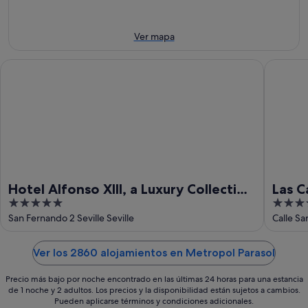
ago
8
de
ago
semana,
-
7
Ver mapa
9
ago
ago
-
Hotel Alfonso XIII, a Luxury Collection Hotel, Seville
Las Casas
9
ago
Hotel Alfonso XIII, a Luxury Collection
Las C
5
4
Hotel, Seville
Histo
out
out
San Fernando 2 Seville Seville
Calle Sa
of
of
5
5
Ver los 2860 alojamientos en Metropol Parasol
Precio más bajo por noche encontrado en las últimas 24 horas para una estancia
de 1 noche y 2 adultos. Los precios y la disponibilidad están sujetos a cambios.
Pueden aplicarse términos y condiciones adicionales.