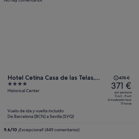
371 €
por
persona
El
Hotel Cetina Casa de las Telas,
475 €
precio
371 €
4
Sevilla
era
out
Historical Center
por persona
de
of
9 oct - 11 oct
Actualizado hace
475 €,
5
17 horas
ahora
Vuelo de ida y vuelta incluido
es
De Barcelona (BCN) a Sevilla (SVQ)
de
371 €
9,6
/
10
¡Excepcional! (449 comentarios)
por