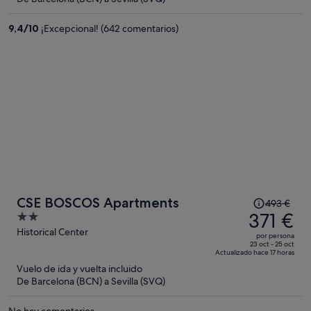
es
de
9,4
/
10
¡Excepcional! (642 comentarios)
315 €
por
persona
El
CSE BOSCOS Apartments
493 €
precio
371 €
2
era
out
Historical Center
por persona
de
of
23 oct - 25 oct
Actualizado hace 17 horas
493 €,
5
Vuelo de ida y vuelta incluido
ahora
De Barcelona (BCN) a Sevilla (SVQ)
es
de
No hay comentarios