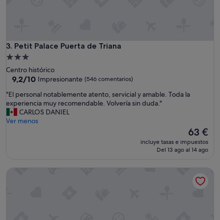
i
c
a
d
o
,
Petit Palace Puerta de Triana
3. Petit Palace Puerta de Triana
c
Alojamiento
e
de
Centro histórico
r
3.0 estrellas
9.2
9,2/10
Impresionante
(546 comentarios)
c
sobre
a
"
"El personal notablemente atento, servicial y amable. Toda la
10,
d
E
experiencia muy recomendable. Volvería sin duda."
Impresionante,
e
l
CARLOS DANIEL
(546 comentarios)
t
p
Ver menos
o
e
El
63 €
d
r
precio
o
incluye tasas e impuestos
s
actual
Del 13 ago al 14 ago
"
o
es
n
de
Adriano Hotel Boutique Sevilla
a
63 €
l
n
o
t
a