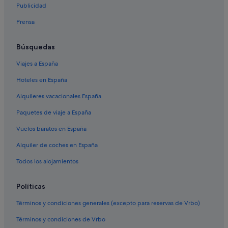
Publicidad
Casas en árboles en Sevilla
Prensa
Pensiones en Andalucía
Hoteles de 5 estrellas en Los Remedios
Búsquedas
Petit Palace hoteles en Triana
Viajes a España
Hoteles de lujo en Sevilla
Hoteles en España
Hoteles boutique en Centro histórico
Alquileres vacacionales España
Hoteles de 3 estrellas en Santa Cruz
Paquetes de viaje a España
Hoteles de 4 estrellas en Sevilla
Vuelos baratos en España
Hoteles que aceptan mascotas en Sevilla
Alquiler de coches en España
Hoteles de 5 estrellas en Tomares
Hoteles LGTBQIA en Triana
Todos los alojamientos
Hoteles de 4 estrellas en Distrito Sur
Políticas
Hoteles de 4 estrellas en Paseo de Las Delicias
Términos y condiciones generales (excepto para reservas de Vrbo)
Hoteles cerca de Iglesia de Santa Ana
Términos y condiciones de Vrbo
Hoteles de 3 estrellas en Isla de La Cartuja