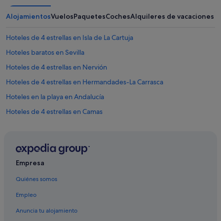
Alojamientos
Vuelos
Paquetes
Coches
Alquileres de vacaciones
Hoteles de 4 estrellas en Isla de La Cartuja
Hoteles baratos en Sevilla
Hoteles de 4 estrellas en Nervión
Hoteles de 4 estrellas en Hermandades-La Carrasca
Hoteles en la playa en Andalucía
Hoteles de 4 estrellas en Camas
Hoteles de 3 estrellas en San Jerónimo
Hoteles cerca de Paseo de Cristóbal Colón
Hoteles para bodas en Andalucía
Empresa
Hoteles de 4 estrellas en Centro histórico
Quiénes somos
Hoteles de aventura en Andalucía
Empleo
Husa hoteles en Triana
Anuncia tu alojamiento
Hoteles de 3 estrellas en Distrito Bellavista-La Palmera