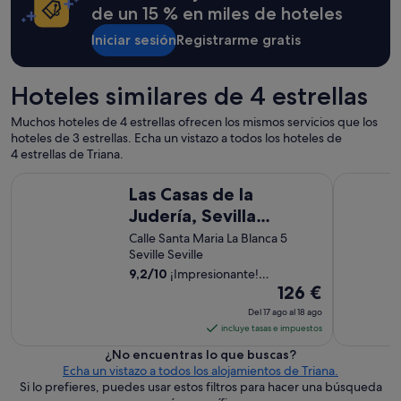
de un 15 % en miles de hoteles
a
m
Iniciar sesión
Registrarme gratis
a
b
l
Hoteles similares de 4 estrellas
e
.
Muchos hoteles de 4 estrellas ofrecen los mismos servicios que los
T
hoteles de 3 estrellas. Echa un vistazo a todos los hoteles de
o
4 estrellas de Triana.
d
a
Las Casas de la Judería, Sevilla Historic City Center
Hotel Sevi
l
Las Casas de la
a
Judería, Sevilla
e
Historic City Center
Calle Santa Maria La Blanca 5
x
Seville Seville
p
e
9,2
/
10
¡Impresionante!
r
El
(1004 comentarios)
126 €
i
precio
Del 17 ago al 18 ago
e
es
incluye tasas e impuestos
n
de
c
¿No encuentras lo que buscas?
126 €
i
Echa un vistazo a todos los alojamientos de Triana.
por
a
Si lo prefieres, puedes usar estos filtros para hacer una búsqueda
m