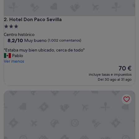
Hotel Don Paco Sevilla
2. Hotel Don Paco Sevilla
Alojamiento
de
Centro histórico
3.0 estrellas
8.2
8,2/10
Muy bueno
(1.002 comentarios)
sobre
"
"Estaba muy bien ubicado, cerca de todo"
10,
E
Pablo
Muy
s
Ver menos
bueno,
t
El
70 €
(1.002 comentarios)
a
precio
incluye tasas e impuestos
b
actual
Del 30 ago al 31 ago
a
es
m
de
Petit Palace Puerta de Triana
u
70 €
y
b
i
e
n
u
b