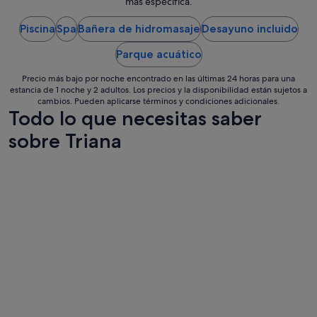
noche
más específica.
u
del
y
Piscina
Spa
Bañera de hidromasaje
Desayuno incluido
17
r
ago
e
Parque acuático
al
c
18
o
Precio más bajo por noche encontrado en las últimas 24 horas para una
m
ago
estancia de 1 noche y 2 adultos. Los precios y la disponibilidad están sujetos a
e
cambios. Pueden aplicarse términos y condiciones adicionales.
Todo lo que necesitas saber
n
d
sobre Triana
a
b
l
e
.
V
o
l
v
e
r
í
a
s