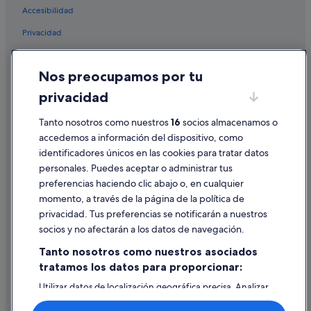
Accesibilidad
Hoteles ecológicos en Triana
Privacidad
Hoteles que aceptan mascotas en Triana
Hoteles con spa en Sevilla
Cookies
Nos preocupamos por tu
Hoteles de 5 estrellas en Nervión
Condiciones de uso
privacidad
Centro histórico hoteles
Información legal/contacto
Castillos en Provincia de Sevilla
Tanto nosotros como nuestros
16
socios almacenamos o
Pautas sobre el contenido y cómo denunciar contenido
accedemos a información del dispositivo, como
Hoteles de 3 estrellas en Alameda
identificadores únicos en las cookies para tratar datos
Ayuda
Hoteles cerca de Teatro Maestranza
personales. Puedes aceptar o administrar tus
Ayuda
Hoteles de 5 estrellas en Isla de La Cartuja
preferencias haciendo clic abajo o, en cualquier
momento, a través de la página de la política de
Hoteles de 5 estrellas en Cerro-Amate
Cancelar un vuelo
privacidad. Tus preferencias se notificarán a nuestros
Hoteles boutique en Triana
Cancelar una reserva de hotel o de un alquiler vacacional
socios y no afectarán a los datos de navegación.
Hoteles de 4 estrellas en Santa Cruz
Plazos de reembolso
Tanto nosotros como nuestros asociados
Hoteles de 5 estrellas en San Juan de Aznalfarache
tratamos los datos para proporcionar:
Utilizar un cupón de Expedia
Hoteles de 5 estrellas en Camas
Utilizar datos de localización geográfica precisa. Analizar
Documentos para viajes internacionales
activamente las características del dispositivo para su
Hoteles de 4 estrellas en Los Remedios
identificación. Almacenar la información en un dispositivo