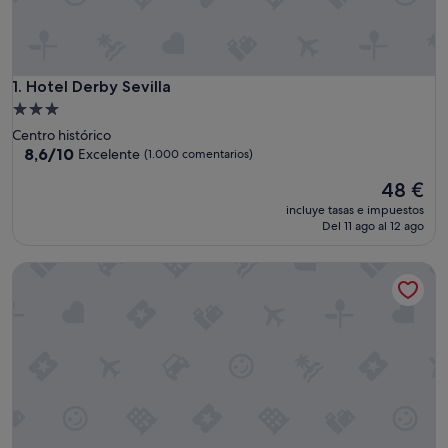
Hotel Derby Sevilla
1. Hotel Derby Sevilla
Alojamiento
de
Centro histórico
3.0 estrellas
8.6
8,6/10
Excelente
(1.000 comentarios)
sobre
El
48 €
10,
precio
Excelente,
incluye tasas e impuestos
actual
(1.000 comentarios)
Del 11 ago al 12 ago
es
de
Hotel Don Paco Sevilla
48 €