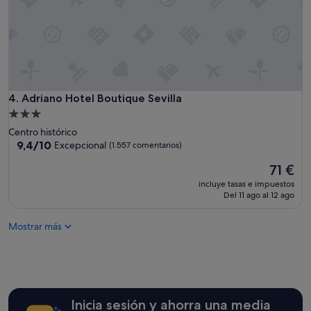
b
l
e
m
e
n
t
e
Adriano Hotel Boutique Sevilla
4. Adriano Hotel Boutique Sevilla
a
Alojamiento
t
de
Centro histórico
e
3.0 estrellas
9.4
9,4/10
Excepcional
(1.557 comentarios)
n
sobre
t
El
71 €
10,
o
precio
Excepcional,
,
incluye tasas e impuestos
actual
(1.557 comentarios)
Del 11 ago al 12 ago
s
es
e
de
r
Mostrar más
71 €
v
i
c
i
a
l
Inicia sesión y ahorra una media
y