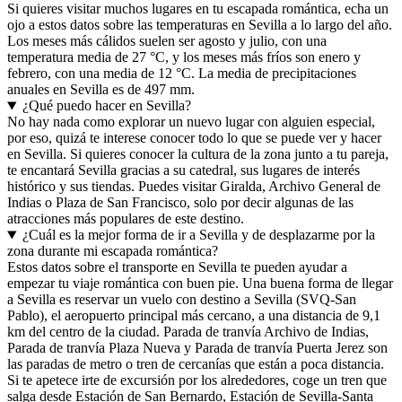
Si quieres visitar muchos lugares en tu escapada romántica, echa un
ojo a estos datos sobre las temperaturas en Sevilla a lo largo del año.
Los meses más cálidos suelen ser agosto y julio, con una
temperatura media de 27 °C, y los meses más fríos son enero y
febrero, con una media de 12 °C. La media de precipitaciones
anuales en Sevilla es de 497 mm.
¿Qué puedo hacer en Sevilla?
No hay nada como explorar un nuevo lugar con alguien especial,
por eso, quizá te interese conocer todo lo que se puede ver y hacer
en Sevilla. Si quieres conocer la cultura de la zona junto a tu pareja,
te encantará Sevilla gracias a su catedral, sus lugares de interés
histórico y sus tiendas. Puedes visitar Giralda, Archivo General de
Indias o Plaza de San Francisco, solo por decir algunas de las
atracciones más populares de este destino.
¿Cuál es la mejor forma de ir a Sevilla y de desplazarme por la
zona durante mi escapada romántica?
Estos datos sobre el transporte en Sevilla te pueden ayudar a
empezar tu viaje romántica con buen pie. Una buena forma de llegar
a Sevilla es reservar un vuelo con destino a Sevilla (SVQ-San
Pablo), el aeropuerto principal más cercano, a una distancia de 9,1
km del centro de la ciudad. Parada de tranvía Archivo de Indias,
Parada de tranvía Plaza Nueva y Parada de tranvía Puerta Jerez son
las paradas de metro o tren de cercanías que están a poca distancia.
Si te apetece irte de excursión por los alrededores, coge un tren que
salga desde Estación de San Bernardo, Estación de Sevilla-Santa