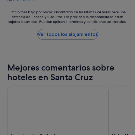
e
102 €
t
n
h
c
Precio
a
Precio más bajo por noche encontrado en las últimas 24 horas para una
a
estancia de 1 noche y 2 adultos. Los precios y la disponibilidad están
más
w
sujetos a cambios. Pueden aplicarse términos y condiciones adicionales.
n
bajo
e
t
por
l
ó
noche
l
Ver todos los alojamientos
"
encontrado
s
en
t
las
o
últimas
c
24 horas
k
Mejores comentarios sobre
para
e
una
d
hoteles en Santa Cruz
estancia
s
de
u
1 noche
Eurostars Sevilla Boutique
Hotel Muril
p
y
e
2 adultos.
r
Los
m
precios
a
y
r
la
k
disponibilidad
e
están
t