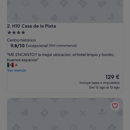
H10 Casa de la Plata
2. H10 Casa de la Plata
Alojamiento
de
Centro histórico
4.0 estrellas
9.8
9,8/10
Excepcional
(910 comentarios)
sobre
"
"ME ENCANTO!! la mejor ubicacion, el hotel limpio y bonito,
10,
M
buenos espacios"
Excepcional,
E
A
(910 comentarios)
E
Ver menos
N
El
129 €
C
precio
incluye tasas e impuestos
A
actual
Del 12 ago al 13 ago
N
es
T
de
Sus vacaciones ideales junto a la Catedral. Balcon y terraza
O
129 €
!
!
l
a
m