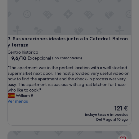
e
j
o
r
u
b
i
Sus vacaciones ideales junto a la Catedral. Balcon y terraza
3. Sus vacaciones ideales junto a la Catedral. Balcon
c
y terraza
a
Centro histórico
c
9.6
9,6/10
Excepcional
(155 comentarios)
i
sobre
o
"
"The apartment was in the perfect location with a well stocked
10,
n
T
supermarket next door. The host provided very useful video on
Excepcional,
,
h
how to find the apartment and the check-in process was very
(155 comentarios)
e
e
easy. The apartment is spacious with a great kitchen for those
l
a
who like to cook."
h
p
William B.
o
a
Ver menos
t
r
El
121 €
e
t
precio
l
incluye tasas e impuestos
m
actual
Del 9 ago al 10 ago
l
e
es
i
n
de
m
Melia Sevilla
t
121 €
p