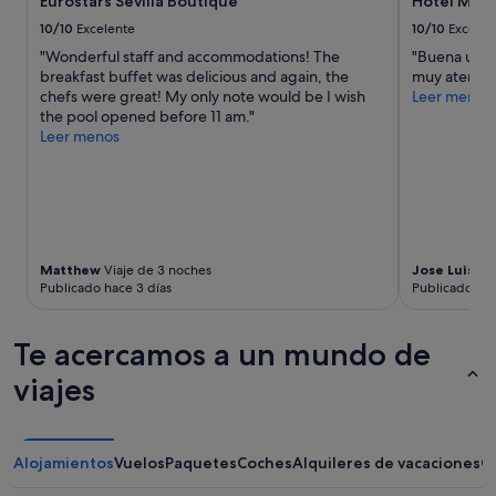
Eurostars Sevilla Boutique
Hotel Muri
sujetos
n
a
e
10/10
Excelente
10/10
Excelen
cambios.
x
"Wonderful staff and accommodations! The
"Buena ubic
Pueden
t
breakfast buffet was delicious and again, the
muy atentos 
aplicarse
d
chefs were great! My only note would be I wish
Leer menos
términos
o
the pool opened before 11 am."
y
o
Leer menos
condiciones
r
adicionales.
.
T
h
e
h
o
Matthew
Viaje de 3 noches
Jose Luis
Via
s
Publicado hace 3 días
Publicado hac
t
p
Te acercamos a un mundo de
r
o
viajes
v
i
d
e
Alojamientos
Vuelos
Paquetes
Coches
Alquileres de vacaciones
O
d
v