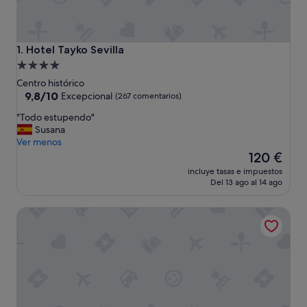
Hotel Tayko Sevilla
1. Hotel Tayko Sevilla
Alojamiento
de
Centro histórico
4.0 estrellas
9.8
9,8/10
Excepcional
(267 comentarios)
sobre
"
"Todo estupendo"
10,
T
Susana
Excepcional,
o
Ver menos
(267 comentarios)
d
El
120 €
o
precio
incluye tasas e impuestos
e
actual
Del 13 ago al 14 ago
s
es
t
de
H10 Casa de la Plata
u
120 €
p
e
n
d
o
"