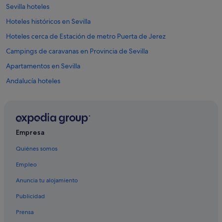
e
Sevilla hoteles
r
Hoteles históricos en Sevilla
y
u
Hoteles cerca de Estación de metro Puerta de Jerez
s
e
Campings de caravanas en Provincia de Sevilla
f
Apartamentos en Sevilla
u
l
Andalucía hoteles
v
i
Hoteles LGTBQIA en Provincia de Sevilla
d
Hoteles con wifi en Sevilla
e
o
Posadas en Sevilla
o
Empresa
n
Hoteles de golf en Santa Cruz
h
Quiénes somos
Hoteles baratos en Andalucía
o
w
Empleo
Apartoteles en Andalucía
t
Anuncia tu alojamiento
o
Hoteles para bodas en Andalucía
f
Publicidad
Hoteles baratos en Provincia de Sevilla
i
n
Prensa
Hoteles con spa en Sevilla
d