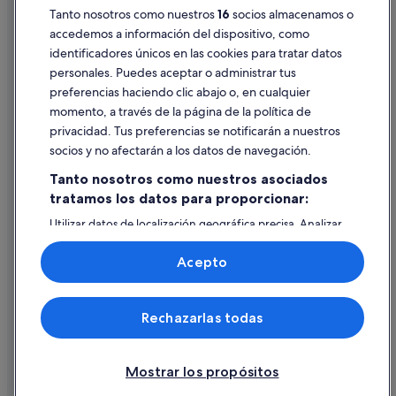
Tanto nosotros como nuestros
16
socios almacenamos o
Pautas sobre el contenido y cómo denunciar contenido
Relais & Chateaux hoteles en Sevilla
accedemos a información del dispositivo, como
Hoteles cerca de Archidiócesis de Sevilla
identificadores únicos en las cookies para tratar datos
Ayuda
Townhouses/Affittacamere en Andalucía
personales. Puedes aceptar o administrar tus
Ayuda
preferencias haciendo clic abajo o, en cualquier
Hoteles con todo incluido en Sevilla
momento, a través de la página de la política de
Cancelar un vuelo
Centro histórico hoteles
privacidad. Tus preferencias se notificarán a nuestros
Cancelar una reserva de hotel o de un alquiler vacacional
socios y no afectarán a los datos de navegación.
Best Western hoteles en Sevilla
Plazos de reembolso
Tanto nosotros como nuestros asociados
Pensiones en Andalucía
tratamos los datos para proporcionar:
Utilizar un cupón de Expedia
Utilizar datos de localización geográfica precisa. Analizar
Documentos para viajes internacionales
activamente las características del dispositivo para su
identificación. Almacenar la información en un dispositivo
Acepto
y/o acceder a ella. Publicidad y contenido personalizados,
medición de publicidad y contenido, investigación de
audiencia y desarrollo de servicios.
© 2026 Expedia, Inc., una empresa de Expedia Group. Todos los
Rechazarlas todas
Lista de asociados (proveedores)
derechos reservados. Expedia y el logotipo de Expedia son marcas
comerciales o marcas comerciales registradas de Expedia, Inc.
Vacationspot, S.L., Agencia de Viajes, I-AV-0000631.3.
Mostrar los propósitos