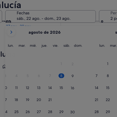
lucía
En dos meses
Fechas
Per
2 oct - 4 oct
sáb., 22 ago. - dom., 23 ago.
2 p
entro de cuatro meses
27 nov - 29 nov
Tus
agosto de 2026
meses
actuales
son
lunes
martes
miércoles
jueves
viernes
sábado
domingo
lunes
lun.
mar.
mié.
jue.
vie.
sáb.
dom.
lun.
mar.
August
lucía
de
2026
Sevilla
Málaga
1
1
2
y
September
3
4
5
6
7
8
7
8
9
de
2026.
10
11
12
13
14
15
14
15
16
17
18
19
20
21
22
21
22
23
24
25
26
27
28
29
28
29
30