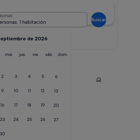
sonas
Buscar
ersonas, 1 habitación
septiembre de 2026
Ver mapa
martes
miércoles
jueves
viernes
sábado
domingo
mié.
jue.
vie.
sáb.
dom.
Torremolinos
2
3
4
5
6
9
10
11
12
13
16
17
18
19
20
23
24
25
26
27
30