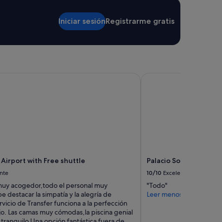
Iniciar sesión
Registrarme gratis
irport with Free shuttle
Palacio Solecio, a Sma
Airport with Free shuttle
Palacio Solecio, a Sma
nte
10/10
Excelente
muy acogedor,todo el personal muy
"Todo"
 destacar la simpatía y la alegría de
Leer menos
rvicio de Transfer funciona a la perfección
jo. Las camas muy cómodas,la piscina genial
 tranquilo.Una opción fantástica fuera de