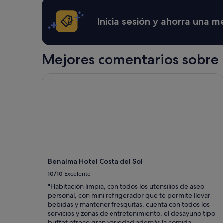
términos
y
Inicia sesión y ahorra una 
condiciones
adicionales.
Mejores comentarios sobre 
Benalma Hotel Costa del Sol
Benalma Hotel Costa del Sol
10/10
Excelente
"Habitación limpia, con todos los utensilios de aseo
personal, con mini refrigerador que te permite llevar
bebidas y mantener fresquitas, cuenta con todos los
servicios y zonas de entretenimiento, el desayuno tipo
buffet ofrece gran variedad además la comida