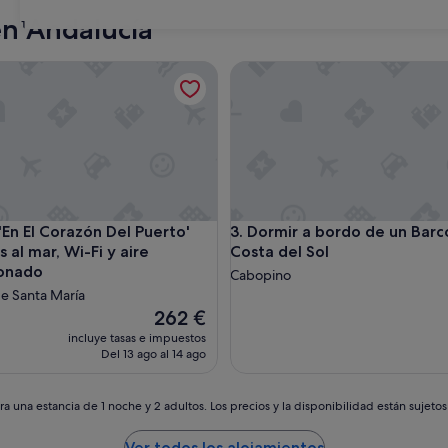
Sevilla
Málaga
en Andalucía
31
 El Corazón Del Puerto' con vistas al mar, Wi-Fi y aire acondic
Dormir a bordo de un Barco en
 El Corazón Del Puerto' con vistas al mar, Wi-Fi y aire acondic
Dormir a bordo de un Barco en
'En El Corazón Del Puerto'
3. Dormir a bordo de un Barc
s al mar, Wi-Fi y aire
Costa del Sol
ionado
Cabopino
de Santa María
El
262 €
precio
incluye tasas e impuestos
actual
Del 13 ago al 14 ago
es
de
262 €
a una estancia de 1 noche y 2 adultos. Los precios y la disponibilidad están sujeto
Ver todos los alojamientos