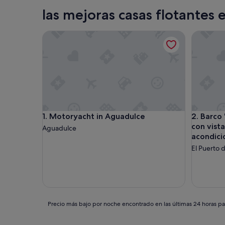
Marbella
las mejoras casas flotantes 
Motoryacht in Aguadulce
Barco 'En
Motoryacht in Aguadulce
Barco 'En
1. Motoryacht in Aguadulce
2. Barco 
con vista
Aguadulce
acondic
El Puerto 
Precio
Precio más bajo por noche encontrado en las últimas 24 horas par
más
bajo