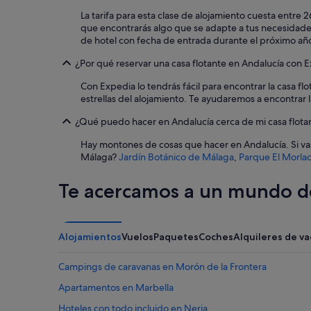
La tarifa para esta clase de alojamiento cuesta entr
que encontrarás algo que se adapte a tus necesidades
de hotel con fecha de entrada durante el próximo año. 
¿Por qué reservar una casa flotante en Andalucía con 
Con Expedia lo tendrás fácil para encontrar la casa fl
estrellas del alojamiento. Te ayudaremos a encontrar l
¿Qué puedo hacer en Andalucía cerca de mi casa flota
Hay montones de cosas que hacer en Andalucía. Si v
Málaga?
Jardín Botánico de Málaga
,
Parque El Morla
Te acercamos a un mundo de
Alojamientos
Vuelos
Paquetes
Coches
Alquileres de v
Campings de caravanas en Morón de la Frontera
Apartamentos en Marbella
Hoteles con todo incluido en Nerja