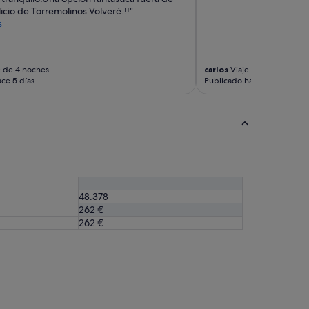
licio de Torremolinos.Volveré.!!"
s
e de 4 noches
carlos
Viaje de 3 noches
ce 5 días
Publicado hace 6 días
48.378
262 €
262 €