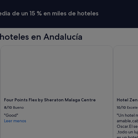
media de un 15 % en miles de hoteles
hoteles en Andalucía
Four Points Flex by Sheraton Malaga Centre
Hotel Zen A
Four Points Flex by Sheraton Malaga Centre
Hotel Zen 
8/10
Bueno
10/10
Excele
"Good"
"Un hotel 
Leer menos
amable,cabe
Oscar.El se
,todo un lu
es un hotel