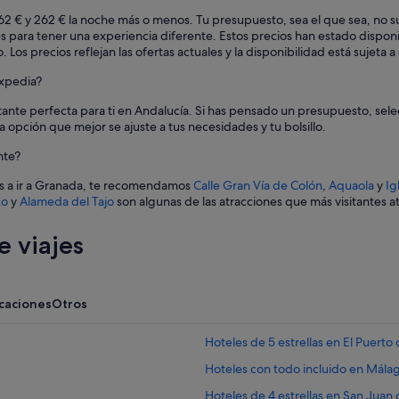
e 262 € y 262 € la noche más o menos. Tu presupuesto, sea el que sea, 
 para tener una experiencia diferente. Estos precios han estado disponib
Los precios reflejan las ofertas actuales y la disponibilidad está sujeta
Expedia?
otante perfecta para ti en Andalucía. Si has pensado un presupuesto, selec
a opción que mejor se ajuste a tus necesidades y tu bolsillo.
nte?
as a ir a Granada, te recomendamos
Calle Gran Vía de Colón
,
Aquaola
y
Ig
co
y
Alameda del Tajo
son algunas de las atracciones que más visitantes a
 viajes
acaciones
Otros
Hoteles de 5 estrellas en El Puerto
Hoteles con todo incluido en Mála
Hoteles de 4 estrellas en San Juan 