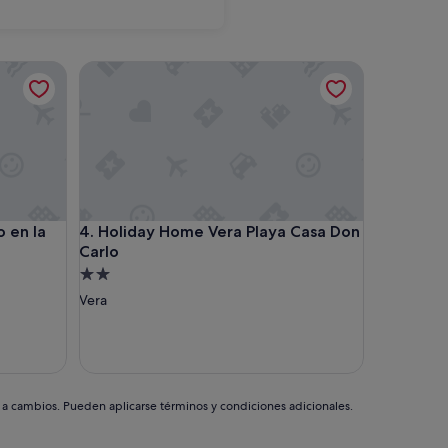
Torremolinos
ionado
 la Costa del Sol
Holiday Home Vera Playa Casa Don Carlo
ionado
 la Costa del Sol
Holiday Home Vera Playa Casa Don Carlo
o en la
4. Holiday Home Vera Playa Casa Don
Carlo
Alojamiento
de
Vera
2.0 estrellas
s a cambios. Pueden aplicarse términos y condiciones adicionales.