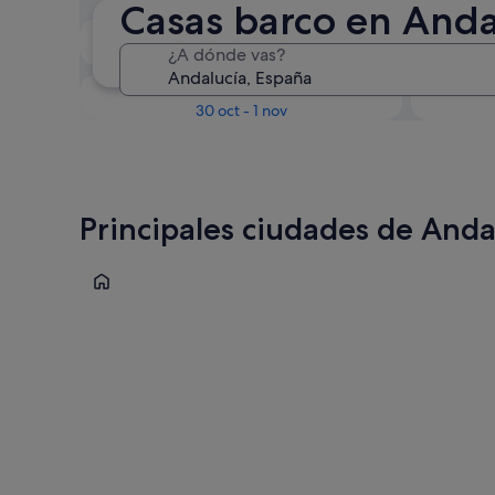
Casas barco en Anda
En dos semanas
¿A dónde vas?
21 ago - 23 ago
Dentro de tres meses
D
30 oct - 1 nov
Principales ciudades de Anda
Marbella