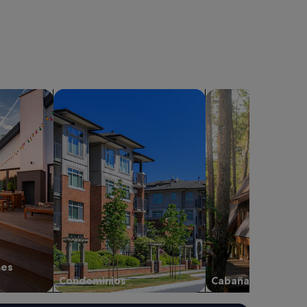
aciones privadas
Buscar condominios
Buscar cabañas
nes
Condominios
Cabañas